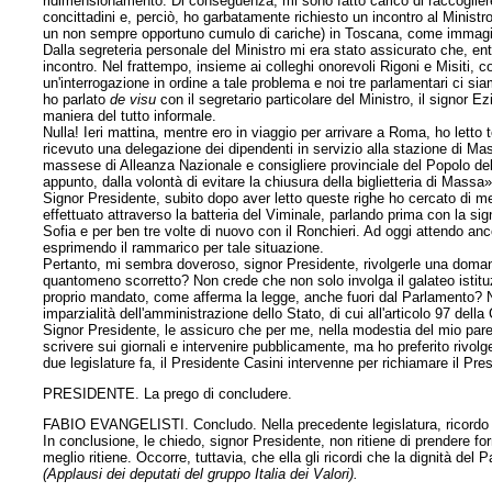
ridimensionamento. Di conseguenza, mi sono fatto carico di raccogliere 
concittadini e, perciò, ho garbatamente richiesto un incontro al Ministro 
un non sempre opportuno cumulo di cariche) in Toscana, come immagin
Dalla segreteria personale del Ministro mi era stato assicurato che, e
incontro. Nel frattempo, insieme ai colleghi onorevoli Rigoni e Misiti, co
un'interrogazione in ordine a tale problema e noi tre parlamentari ci s
ho parlato
de visu
con il segretario particolare del Ministro, il signor E
maniera del tutto informale.
Nulla! Ieri mattina, mentre ero in viaggio per arrivare a Roma, ho letto
ricevuto una delegazione dei dipendenti in servizio alla stazione di 
massese di Alleanza Nazionale e consigliere provinciale del Popolo dell
appunto, dalla volontà di evitare la chiusura della biglietteria di Massa»
Signor Presidente, subito dopo aver letto queste righe ho cercato di met
effettuato attraverso la batteria del Viminale, parlando prima con la s
Sofia e per ben tre volte di nuovo con il Ronchieri. Ad oggi attendo anc
esprimendo il rammarico per tale situazione.
Pertanto, mi sembra doveroso, signor Presidente, rivolgerle una doman
quantomeno scorretto? Non crede che non solo involga il galateo istituzio
proprio mandato, come afferma la legge, anche fuori dal Parlamento? Non
imparzialità dell'amministrazione dello Stato, di cui all'articolo 97 della
Signor Presidente, le assicuro che per me, nella modestia del mio pare
scrivere sui giornali e intervenire pubblicamente, ma ho preferito rivo
due legislature fa, il Presidente Casini intervenne per richiamare il Pr
PRESIDENTE. La prego di concludere.
FABIO EVANGELISTI. Concludo. Nella precedente legislatura, ricordo l'in
In conclusione, le chiedo, signor Presidente, non ritiene di prendere fo
meglio ritiene. Occorre, tuttavia, che ella gli ricordi che la dignità de
(Applausi dei deputati del gruppo Italia dei Valori).