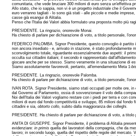
comunitaria, che vede bruciare 300 milioni di euro senza un'effettiva pr
Allo stato, che io sappia, non vi è un progetto industriale che il Govern
euro verranno tagliati - lo sono già stati - alle piccole e medie imprese,
casse già esangui di Alitalia.
Penso che l'Italia dei Valori abbia formulato una proposta molto più ragio
PRESIDENTE. La ringrazio, onorevole Monai.
Ha chiesto di parlare per dichiarazione di voto, a titolo personale, l'o
FEDERICO PALOMBA. Signor Presidente, questo convoglio è partito in un
non ancora insediato - e, arrivato in stazione, è stato profondamente mod
sconvolgimento totale, riguardante essenzialmente due aspetti: il prim
occulta sui cittadini italiani; il secondo è rappresentato dall'affidamen
giocare anche per se stesso. Siamo veramente in una situazione di est
Siamo assolutamente favorevoli, pertanto, all'emendamento Meta 1-
bi
PRESIDENTE. La ringrazio, onorevole Palomba.
Ha chiesto di parlare per dichiarazione di voto, a titolo personale, l'on
IVAN ROTA. Signor Presidente, siamo stati occupati per molte ore, in q
dal Governo al Parlamento, ossia di sovvenzionare il volo della compag
Noi dell'Italia dei Valori vogliamo restare con i piedi per terra e con conc
milioni di euro dal fondo competitività e sviluppo, 85 milioni dal fondo 
cittadini e sia,
obtorto collo
, subito dalla maggioranza dei colleghi.
PRESIDENTE. Ha chiesto di parlare per dichiarazione di voto, a titolo 
ANITA DI GIUSEPPE. Signor Presidente, il problema di Alitalia presenta 
evidenziare:
in primis
quella dei lavoratori della compagnia, che da mesi
lavoro; in secondo luogo, quella del rispetto delle regole del mercato. Vi