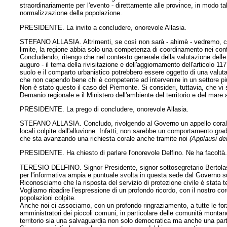
straordinariamente per l'evento - direttamente alle province, in modo ta
normalizzazione della popolazione.
PRESIDENTE. La invito a concludere, onorevole Allasia.
STEFANO ALLASIA. Altrimenti, se così non sarà - ahimè - vedremo, come 
limite, la regione abbia solo una competenza di coordinamento nei conf
Concludendo, ritengo che nel contesto generale della valutazione delle 
auguro - il tema della rivisitazione e dell'aggiornamento dell'articolo 11
suolo e il comparto urbanistico potrebbero essere oggetto di una valu
che non capendo bene chi è competente ad intervenire in un settore piu
Non è stato questo il caso del Piemonte. Si consideri, tuttavia, che vi 
Demanio regionale e il Ministero dell'ambiente del territorio e del mare a 
PRESIDENTE. La prego di concludere, onorevole Allasia.
STEFANO ALLASIA. Concludo, rivolgendo al Governo un appello corale d
locali colpite dall'alluvione. Infatti, non sarebbe un comportamento gr
che sta avanzando una richiesta corale anche tramite noi
(Applausi de
PRESIDENTE. Ha chiesto di parlare l'onorevole Delfino. Ne ha facoltà
TERESIO DELFINO. Signor Presidente, signor sottosegretario Bertolas
per l'informativa ampia e puntuale svolta in questa sede dal Governo su
Riconosciamo che la risposta del servizio di protezione civile è stata t
Vogliamo ribadire l'espressione di un profondo ricordo, con il nostro cordo
popolazioni colpite.
Anche noi ci associamo, con un profondo ringraziamento, a tutte le forze st
amministratori dei piccoli comuni, in particolare delle comunità monta
territorio sia una salvaguardia non solo democratica ma anche una part