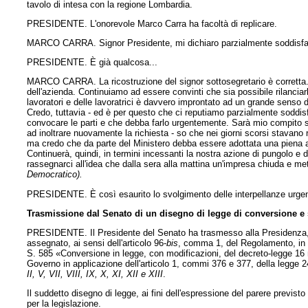
tavolo di intesa con la regione Lombardia.
PRESIDENTE. L'onorevole Marco Carra ha facoltà di replicare.
MARCO CARRA. Signor Presidente, mi dichiaro parzialmente soddisfat
PRESIDENTE. È già qualcosa...
MARCO CARRA. La ricostruzione del signor sottosegretario è corretta.
dell'azienda. Continuiamo ad essere convinti che sia possibile rilancia
lavoratori e delle lavoratrici è davvero improntato ad un grande senso d
Credo, tuttavia - ed è per questo che ci reputiamo parzialmente soddisfat
convocare le parti e che debba farlo urgentemente. Sarà mio compito so
ad inoltrare nuovamente la richiesta - so che nei giorni scorsi stavan
ma credo che da parte del Ministero debba essere adottata una piena a
Continuerà, quindi, in termini incessanti la nostra azione di pungolo e 
rassegnarci all'idea che dalla sera alla mattina un'impresa chiuda e met
Democratico).
PRESIDENTE. È così esaurito lo svolgimento delle interpellanze urgenti
Trasmissione dal Senato di un disegno di legge di conversione 
PRESIDENTE. Il Presidente del Senato ha trasmesso alla Presidenza, co
assegnato, ai sensi dell'articolo 96-
bis
, comma 1, del Regolamento, in s
S. 585 «Conversione in legge, con modificazioni, del decreto-legge 16 m
Governo in applicazione dell'articolo 1, commi 376 e 377, della legge
II, V, VII, VIII, IX, X, XI, XII e XIII
.
Il suddetto disegno di legge, ai fini dell'espressione del parere previsto 
per la legislazione.