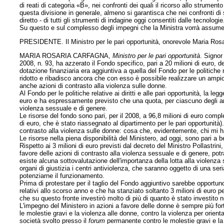
di reati di categoria «B», nei confronti dei quali il ricorso allo strumen
questa divisione in generale, almeno si garantisca che nei confronti di
diretto - di tutti gli strumenti di indagine oggi consentiti dalle tecnologie
Su questo e sul complesso degli impegni che la Ministra vorrà assumer
PRESIDENTE. Il Ministro per le pari opportunità, onorevole Maria Rosar
MARIA ROSARIA CARFAGNA,
Ministro per le pari opportunità
. Signor
2008, n. 93, ha azzerato il Fondo specifico, pari a 20 milioni di euro, d
dotazione finanziaria era aggiuntiva a quella del Fondo per le politiche re
ridotto e ribadisco ancora che con esso è possibile realizzare un ampio sp
anche azioni di contrasto alla violenza sulle donne.
Al Fondo per le politiche relative ai diritti e alle pari opportunità, la l
euro e ha espressamente previsto che una quota, per ciascuno degli ann
violenza sessuale e di genere.
Le risorse del fondo sono pari, per il 2008, a 96,8 milioni di euro compl
di euro, che è stato riassegnato al dipartimento per le pari opportunità)
contrasto alla violenza sulle donne: cosa che, evidentemente, chi mi h
Le risorse nella piena disponibilità del Ministero, ad oggi, sono pari a b
Rispetto ai 3 milioni di euro previsti dal decreto del Ministro Pollastrini
favore delle azioni di contrasto alla violenza sessuale e di genere, p
esiste alcuna sottovalutazione dell'importanza della lotta alla violenza
organi di giustizia i centri antiviolenza, che saranno oggetto di una seri
potenziarne il funzionamento.
Prima di protestare per il taglio del Fondo aggiuntivo sarebbe opportun
relativi allo scorso anno e che ha stanziato soltanto 3 milioni di euro
che su questo fronte investirò molto di più di quanto è stato investito n
L'impegno del Ministero in azioni a favore delle donne è sempre più for
le molestie gravi e la violenza alle donne, contro la violenza per orient
società svolto presso il
forum
permanente contro le molestie gravi e la 