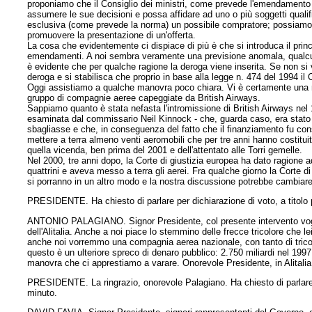
proponiamo che il Consiglio dei ministri, come prevede l'emendamento i
assumere le sue decisioni e possa affidare ad uno o più soggetti qualifica
esclusiva (come prevede la norma) un possibile compratore; possiamo
promuovere la presentazione di un'offerta.
La cosa che evidentemente ci dispiace di più è che si introduca il princi
emendamenti. A noi sembra veramente una previsione anomala, qualcuno 
è evidente che per qualche ragione la deroga viene inserita. Se non si vu
deroga e si stabilisca che proprio in base alla legge n. 474 del 1994 il 
Oggi assistiamo a qualche manovra poco chiara. Vi è certamente una m
gruppo di compagnie aeree capeggiate da British Airways.
Sappiamo quanto è stata nefasta l'intromissione di British Airways nel 19
esaminata dal commissario Neil Kinnock - che, guarda caso, era stato 
sbagliasse e che, in conseguenza del fatto che il finanziamento fu con
mettere a terra almeno venti aeromobili che per tre anni hanno costituit
quella vicenda, ben prima del 2001 e dell'attentato alle Torri gemelle.
Nel 2000, tre anni dopo, la Corte di giustizia europea ha dato ragione a
quattrini e aveva messo a terra gli aerei. Fra qualche giorno la Corte d
si porranno in un altro modo e la nostra discussione potrebbe cambiare
PRESIDENTE. Ha chiesto di parlare per dichiarazione di voto, a titolo 
ANTONIO PALAGIANO. Signor Presidente, col presente intervento vogliamo
dell'Alitalia. Anche a noi piace lo stemmino delle frecce tricolore che l
anche noi vorremmo una compagnia aerea nazionale, con tanto di tricolor
questo è un ulteriore spreco di denaro pubblico: 2.750 miliardi nel 1997
manovra che ci apprestiamo a varare. Onorevole Presidente, in Alitalia v
PRESIDENTE. La ringrazio, onorevole Palagiano. Ha chiesto di parlare pe
minuto.