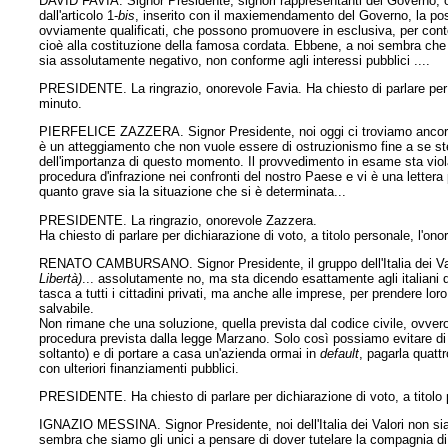
DAVID FAVIA. Signor Presidente, signori rappresentanti del Governo, o
dall'articolo 1-
bis
, inserito con il maxiemendamento del Governo, la possib
ovviamente qualificati, che possono promuovere in esclusiva, per conto di 
cioè alla costituzione della famosa cordata. Ebbene, a noi sembra che fa
sia assolutamente negativo, non conforme agli interessi pubblici ....
PRESIDENTE. La ringrazio, onorevole Favia. Ha chiesto di parlare per d
minuto.
PIERFELICE ZAZZERA. Signor Presidente, noi oggi ci troviamo ancora in
è un atteggiamento che non vuole essere di ostruzionismo fine a se st
dell'importanza di questo momento. Il provvedimento in esame sta violan
procedura d'infrazione nei confronti del nostro Paese e vi è una letter
quanto grave sia la situazione che si è determinata...
PRESIDENTE. La ringrazio, onorevole Zazzera.
Ha chiesto di parlare per dichiarazione di voto, a titolo personale, l'
RENATO CAMBURSANO. Signor Presidente, il gruppo dell'Italia dei Va
Libertà)
... assolutamente no, ma sta dicendo esattamente agli italiani 
tasca a tutti i cittadini privati, ma anche alle imprese, per prendere l
salvabile.
Non rimane che una soluzione, quella prevista dal codice civile, ovv
procedura prevista dalla legge Marzano. Solo così possiamo evitare di 
soltanto) e di portare a casa un'azienda ormai in
default
, pagarla quatt
con ulteriori finanziamenti pubblici.
PRESIDENTE. Ha chiesto di parlare per dichiarazione di voto, a titolo 
IGNAZIO MESSINA. Signor Presidente, noi dell'Italia dei Valori non siam
sembra che siamo gli unici a pensare di dover tutelare la compagnia di 