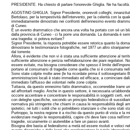
PRESIDENTE. Ha chiesto di parlare l'onorevole Ghiglia. Ne ha facoltà
AGOSTINO GHIGLIA. Signor Presidente, onorevoli colleghi, innanzitutto
Bertolaso, per la tempestività dell'intervento, per la celerità con la qua
immediatamente dimostrato nei confronti dell'ennesimo evento drammati
di Cuneo.
È un evento drammatico che ancora una volta ha portato con sé un bila
dalla provincia di Cuneo - ci fa porre una domanda. La domanda è semp
una tragedia: si poteva evitare?
Signor Presidente, la risposta potrebbe essere retorica quanto la doma
dimostrano le testimonianze fotografiche, nel 1977 un altro straripament
dal torrente.
Allora, è evidente che non vi è stata una sufficiente attenzione al terri
sufficiente attenzione e perizia nell'elaborazione dei piani regolatori. 
essere evitate, ma bisogna considerare che spesso il limite dell'imponde
portano al consumarsi di tragedie come quella che si è consumata nella 
Sono state colpite molte aree (le ha ricordate prima il sottosegretario 
amministrazioni locali è stato immediato ed efficace, a cominciare dall
immediato l'afflusso dei volontari nelle zone colpite.
Tuttavia, da questo ennesimo fatto drammatico, occorrerebbe trarre un 
ad affrontarli meglio. Anche in questo settore, è necessaria un'abbondant
occorre accentrare e concentrare le responsabilità in soggetti certi, e
con deleghe specifiche, secondo un principio federalistico di sussidiarietà
normativa più stringente che chiami in causa le responsabilità degli amm
ipotetici, né tutti i soldi che si potrebbero stanziare o che sono stati s
Purtroppo, la nostra regione è a rischio da questo punto di vista e la 
evidenziare meglio le responsabilità, capire chi deve fare cosa nell'imm
tragedie, sicuramente ci aiuterebbe a fare un passo avanti.
Bisogna dire basta al federalismo a metà ed essere risoluti e veloci nell'a