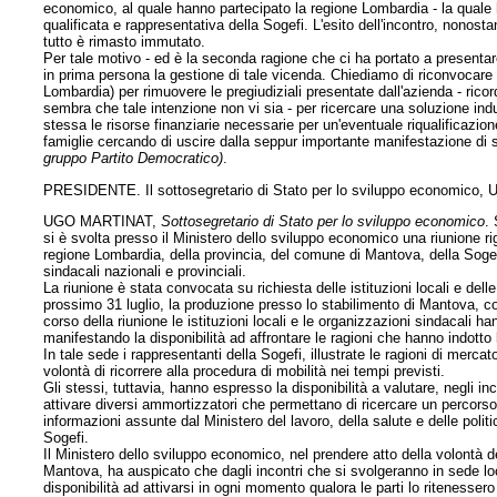
economico, al quale hanno partecipato la regione Lombardia - la quale 
qualificata e rappresentativa della Sogefi. L'esito dell'incontro, nonosta
tutto è rimasto immutato.
Per tale motivo - ed è la seconda ragione che ci ha portato a presenta
in prima persona la gestione di tale vicenda. Chiediamo di riconvocare u
Lombardia) per rimuovere le pregiudiziali presentate dall'azienda - ricor
sembra che tale intenzione non vi sia - per ricercare una soluzione ind
stessa le risorse finanziarie necessarie per un'eventuale riqualificaz
famiglie cercando di uscire dalla seppur importante manifestazione di sol
gruppo Partito Democratico)
.
PRESIDENTE. Il sottosegretario di Stato per lo sviluppo economico, Ug
UGO MARTINAT,
Sottosegretario di Stato per lo sviluppo economico
.
si è svolta presso il Ministero dello sviluppo economico una riunione rig
regione Lombardia, della provincia, del comune di Mantova, della Sogef
sindacali nazionali e provinciali.
La riunione è stata convocata su richiesta delle istituzioni locali e del
prossimo 31 luglio, la produzione presso lo stabilimento di Mantova, con 
corso della riunione le istituzioni locali e le organizzazioni sindacali 
manifestando la disponibilità ad affrontare le ragioni che hanno indotto 
In tale sede i rappresentanti della Sogefi, illustrate le ragioni di mercat
volontà di ricorrere alla procedura di mobilità nei tempi previsti.
Gli stessi, tuttavia, hanno espresso la disponibilità a valutare, negli inc
attivare diversi ammortizzatori che permettano di ricercare un percorso f
informazioni assunte dal Ministero del lavoro, della salute e delle polit
Sogefi.
Il Ministero dello sviluppo economico, nel prendere atto della volontà de
Mantova, ha auspicato che dagli incontri che si svolgeranno in sede l
disponibilità ad attivarsi in ogni momento qualora le parti lo ritenesse