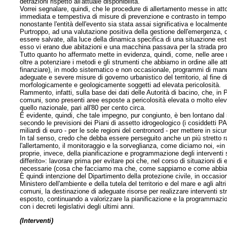
detrazioni rispetto all'attuale disponibilità.
Vorrei segnalare, quindi, che le procedure di allertamento messe in atto
immediata e tempestiva di misure di prevenzione e contrasto in tempo r
nonostante l'entità dell'evento sia stata assai significativa e localment
Purtroppo, ad una valutazione positiva della gestione dell'emergenza,
essere salvate, alla luce della dinamica specifica di una situazione e
esso vi erano due abitazioni e una macchina passava per la strada pr
Tutto quanto ho affermato mette in evidenza, quindi, come, nelle aree 
oltre a potenziare i metodi e gli strumenti che abbiamo in ordine alle at
finanziare), in modo sistematico e non occasionale, programmi di manut
adeguate e severe misure di governo urbanistico del territorio, al fine d
morfologicamente e geologicamente soggetti ad elevata pericolosità.
Rammento, infatti, sulla base dei dati delle Autorità di bacino, che, in
comuni, sono presenti aree esposte a pericolosità elevata o molto eleva
quello nazionale, pari all'80 per cento circa.
È evidente, quindi, che tale impegno, pur congiunto, è ben lontano dal s
secondo le previsioni dei Piani di assetto idrogeologico (i cosiddetti PAI
miliardi di euro - per le sole regioni del centronord - per mettere in sicur
In tal senso, credo che debba essere perseguito anche un più stretto racc
l'allertamento, il monitoraggio e la sorveglianza, come diciamo noi, «in
proprie, invece, della pianificazione e programmazione degli interventi
differito»: lavorare prima per evitare poi che, nel corso di situazioni di 
necessarie (cosa che facciamo ma che, come sappiamo e come abbiamo
È quindi intenzione del Dipartimento della protezione civile, in occasio
Ministero dell'ambiente e della tutela del territorio e del mare e agli alt
comuni, la destinazione di adeguate risorse per realizzare interventi stru
esposto, continuando a valorizzare la pianificazione e la programmazione
con i decreti legislativi degli ultimi anni.
(Interventi)