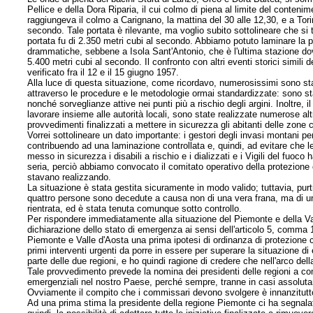
Pellice e della Dora Riparia, il cui colmo di piena al limite del conteni
raggiungeva il colmo a Carignano, la mattina del 30 alle 12,30, e a Tori
secondo. Tale portata è rilevante, ma voglio subito sottolineare che si t
portata fu di 2.350 metri cubi al secondo. Abbiamo potuto laminare la pi
drammatiche, sebbene a Isola Sant'Antonio, che è l'ultima stazione dov
5.400 metri cubi al secondo. Il confronto con altri eventi storici simili 
verificato fra il 12 e il 15 giugno 1957.
Alla luce di questa situazione, come ricordavo, numerosissimi sono stati 
attraverso le procedure e le metodologie ormai standardizzate: sono stati 
nonché sorveglianze attive nei punti più a rischio degli argini. Inoltre, 
lavorare insieme alle autorità locali, sono state realizzate numerose altr
provvedimenti finalizzati a mettere in sicurezza gli abitanti delle zone
Vorrei sottolineare un dato importante: i gestori degli invasi montani 
contribuendo ad una laminazione controllata e, quindi, ad evitare che l
messo in sicurezza i disabili a rischio e i dializzati e i Vigili del fuoc
seria, perciò abbiamo convocato il comitato operativo della protezione ci
stavano realizzando.
La situazione è stata gestita sicuramente in modo valido; tuttavia, pu
quattro persone sono decedute a causa non di una vera frana, ma di u
rientrata, ed è stata tenuta comunque sotto controllo.
Per rispondere immediatamente alla situazione del Piemonte e della Vall
dichiarazione dello stato di emergenza ai sensi dell'articolo 5, comma 
Piemonte e Valle d'Aosta una prima ipotesi di ordinanza di protezione ci
primi interventi urgenti da porre in essere per superare la situazione di
parte delle due regioni, e ho quindi ragione di credere che nell'arco de
Tale provvedimento prevede la nomina dei presidenti delle regioni a comm
emergenziali nel nostro Paese, perché sempre, tranne in casi assolutame
Ovviamente il compito che i commissari devono svolgere è innanzitutto
Ad una prima stima la presidente della regione Piemonte ci ha segnalato