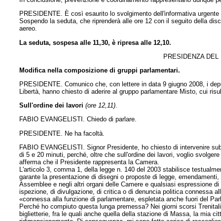
PRESIDENTE. È così esaurito lo svolgimento dell'informativa urgente
Sospendo la seduta, che riprenderà alle ore 12 con il seguito della dis
aereo.
La seduta, sospesa alle 11,30, è ripresa alle 12,10.
PRESIDENZA DEL 
Modifica nella composizione di gruppi parlamentari.
PRESIDENTE. Comunico che, con lettere in data 9 giugno 2008, i depu
Libertà, hanno chiesto di aderire al gruppo parlamentare Misto, cui risult
Sull'ordine dei lavori
(ore 12,11)
.
FABIO EVANGELISTI. Chiedo di parlare.
PRESIDENTE. Ne ha facoltà.
FABIO EVANGELISTI. Signor Presidente, ho chiesto di intervenire subit
di 5 e 20 minuti, perché, oltre che sull'ordine dei lavori, voglio svolger
afferma che il Presidente rappresenta la Camera.
L'articolo 3, comma 1, della legge n. 140 del 2003 stabilisce testualm
garante la presentazione di disegni o proposte di legge, emendamenti, ord
Assemblee e negli altri organi delle Camere e qualsiasi espressione di 
ispezione, di divulgazione, di critica o di denuncia politica connessa a
«connessa alla funzione di parlamentare, espletata anche fuori del Pa
Perché ho compiuto questa lunga premessa? Nei giorni scorsi Trenitalia
biglietterie, fra le quali anche quella della stazione di Massa, la mia 