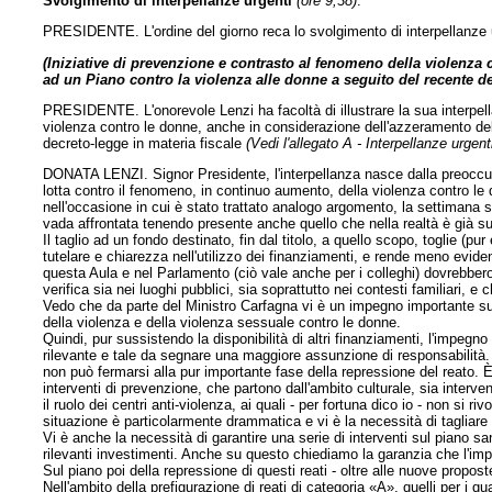
Svolgimento di interpellanze urgenti
(ore 9,38)
.
PRESIDENTE. L'ordine del giorno reca lo svolgimento di interpellanze 
(Iniziative di prevenzione e contrasto al fenomeno della violenza
ad un Piano contro la violenza alle donne a seguito del recente dec
PRESIDENTE. L'onorevole Lenzi ha facoltà di illustrare la sua interpel
violenza contro le donne, anche in considerazione dell'azzeramento del
decreto-legge in materia fiscale
(Vedi l'allegato A - Interpellanze urgent
DONATA LENZI. Signor Presidente, l'interpellanza nasce dalla preoccupa
lotta contro il fenomeno, in continuo aumento, della violenza contro le
nell'occasione in cui è stato trattato analogo argomento, la settimana s
vada affrontata tenendo presente anche quello che nella realtà è già 
Il taglio ad un fondo destinato, fin dal titolo, a quello scopo, toglie (pur
tutelare e chiarezza nell'utilizzo dei finanziamenti, e rende meno eviden
questa Aula e nel Parlamento (ciò vale anche per i colleghi) dovrebbe
verifica sia nei luoghi pubblici, sia soprattutto nei contesti familiari, e 
Vedo che da parte del Ministro Carfagna vi è un impegno importante su
della violenza e della violenza sessuale contro le donne.
Quindi, pur sussistendo la disponibilità di altri finanziamenti, l'impeg
rilevante e tale da segnare una maggiore assunzione di responsabilità.
non può fermarsi alla pur importante fase della repressione del reato. È
interventi di prevenzione, che partono dall'ambito culturale, sia interven
il ruolo dei centri anti-violenza, ai quali - per fortuna dico io - non si ri
situazione è particolarmente drammatica e vi è la necessità di tagliare i
Vi è anche la necessità di garantire una serie di interventi sul piano sa
rilevanti investimenti. Anche su questo chiediamo la garanzia che l'impe
Sul piano poi della repressione di questi reati - oltre alle nuove proposte
Nell'ambito della prefigurazione di reati di categoria «A», quelli per i qua