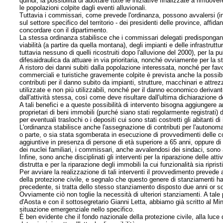
quindi, la possibilità di adottare tutte le iniziative finalizzate a rimuove
le popolazioni colpite dagli eventi alluvionali.
Tuttavia i commissari, come prevede l'ordinanza, possono avvalersi (in q
sul settore specifico del territorio - dei presidenti delle province, affida
concordare con il dipartimento.
La stessa ordinanza stabilisce che i commissari delegati predispongano 
viabilità (a partire da quella montana), degli impianti e delle infrastrut
tuttavia nessuno di quelli ricostruiti dopo l'alluvione del 2000), per la p
difesa
idraulica da attuare in via prioritaria, nonché ovviamente per la s
A ristoro dei danni subiti dalla popolazione interessata, nonché per favori
commerciali e turistiche gravemente colpite è prevista anche la possibil
contributi per il danno subito da impianti, strutture, macchinari e attrez
utilizzate e non più utilizzabili, nonché per il danno economico derivante
dall'attività stessa, così come deve risultare dall'ultima dichiarazione d
A tali benefici e a queste possibilità di intervento bisogna aggiungere
proprietari di beni immobili (purché siano stati regolarmente registrati)
per eventuali traslochi o i depositi cui sono stati costretti gli abitanti 
L'ordinanza stabilisce anche l'assegnazione di contributi per l'autonoma s
o parte, o sia stata sgomberata in esecuzione di provvedimenti delle c
aggiuntive in presenza di persone di età superiore a 65 anni, oppure di 
dei nuclei familiari, i commissari, anche avvalendosi dei sindaci, sono a
Infine, sono anche disciplinati gli interventi per la riparazione delle at
distrutta e per la riparazione degli immobili la cui funzionalità sia riprist
Per avviare la realizzazione di tali interventi il provvedimento preved
della protezione civile, e segnalo che questo genere di stanziamenti 
precedente, si tratta dello stesso stanziamento disposto due anni or so
Ovviamente ciò non toglie la necessità di ulteriori stanziamenti. A tale
d'Aosta e con il sottosegretario Gianni Letta, abbiamo già scritto al Mi
situazione emergenziale nello specifico.
È ben evidente che il fondo nazionale della protezione civile, alla luce d