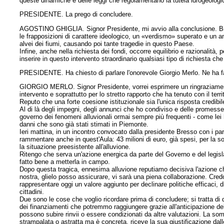
queste dinamiche e delle leggi che regolamentano la tutela idrogeologica 
PRESIDENTE. La prego di concludere.
AGOSTINO GHIGLIA. Signor Presidente, mi avvio alla conclusione. Bis
le frapposizioni di carattere ideologico, un «verdismo» superato e un 
alvei dei fiumi, causando poi tante tragedie in questo Paese.
Infine, anche nella richiesta dei fondi, occorre equilibrio e razionalità,
inserire in questo intervento straordinario qualsiasi tipo di richiesta che 
PRESIDENTE. Ha chiesto di parlare l'onorevole Giorgio Merlo. Ne ha f
GIORGIO MERLO. Signor Presidente, vorrei esprimere un ringraziamento 
intervento e soprattutto per lo stretto rapporto che ha tenuto con il terr
Reputo che una forte coesione istituzionale sia l'unica risposta credibi
Al di là degli impegni, degli annunci che ho condiviso e delle promess
governo dei fenomeni alluvionali ormai sempre più frequenti - come lei 
danni che sono già stati stimati in Piemonte.
Ieri mattina, in un incontro convocato dalla presidente Bresso con i parl
rammentare anche in quest'Aula: 43 milioni di euro, già spesi, per la so
la situazione preesistente all'alluvione.
Ritengo che serva un'azione energica da parte del Governo e del legislat
fatto bene a metterla in campo.
Dopo questa tragica, ennesima alluvione reputiamo decisiva l'azione ch
nostra, glielo posso assicurare, vi sarà una piena collaborazione. Cr
rappresentare oggi un valore aggiunto per declinare politiche efficaci, di r
cittadini.
Due sono le cose che voglio ricordare prima di concludere; si tratta di du
dei finanziamenti che potremmo raggiungere grazie all'anticipazione del
possono subire rinvii o essere condizionati da altre valutazioni. La s
strampalata o astratta ma è concreta, riceve la sua giustificazione dall