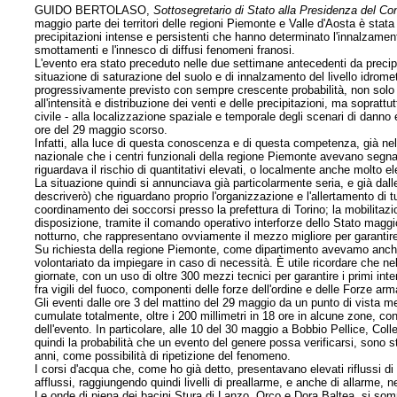
GUIDO BERTOLASO,
Sottosegretario di Stato alla Presidenza del Cons
maggio parte dei territori delle regioni Piemonte e Valle d'Aosta è stat
precipitazioni intense e persistenti che hanno determinato l'innalzament
smottamenti e l'innesco di diffusi fenomeni franosi.
L'evento era stato preceduto nelle due settimane antecedenti da precip
situazione di saturazione del suolo e di innalzamento del livello idrome
progressivamente previsto con sempre crescente probabilità, non solo r
all'intensità e distribuzione dei venti e delle precipitazioni, ma soprattut
civile - alla localizzazione spaziale e temporale degli scenari di danno e 
ore del 29 maggio scorso.
Infatti, alla luce di questa conoscenza e di questa competenza, già ne
nazionale che i centri funzionali della regione Piemonte avevano segnala
riguardava il rischio di quantitativi elevati, o localmente anche molto ele
La situazione quindi si annunciava già particolarmente seria, e già dall
descriverò) che riguardano proprio l'organizzazione e l'allertamento di tu
coordinamento dei soccorsi presso la prefettura di Torino; la mobilitaz
disposizione, tramite il comando operativo interforze dello Stato maggiore d
notturno, che rappresentano ovviamente il mezzo migliore per garantire
Su richiesta della regione Piemonte, come dipartimento avevamo anche g
volontariato da impiegare in caso di necessità. È utile ricordare che nel
giornate, con un uso di oltre 300 mezzi tecnici per garantire i primi inte
fra vigili del fuoco, componenti delle forze dell'ordine e delle Forze a
Gli eventi dalle ore 3 del mattino del 29 maggio da un punto di vista 
cumulate totalmente, oltre i 200 millimetri in 18 ore in alcune zone, co
dell'evento. In particolare, alle 10 del 30 maggio a Bobbio Pellice, Colle 
quindi la probabilità che un evento del genere possa verificarsi, sono 
anni, come possibilità di ripetizione del fenomeno.
I corsi d'acqua che, come ho già detto, presentavano elevati riflussi d
afflussi, raggiungendo quindi livelli di preallarme, e anche di allarme, n
Le onde di piena dei bacini Stura di Lanzo, Orco e Dora Baltea, si somm