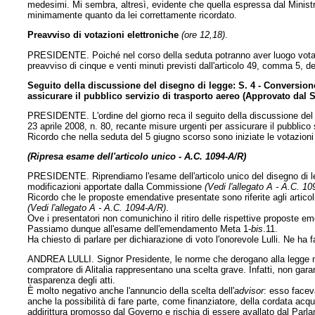
medesimi. Mi sembra, altresì, evidente che quella espressa dal Ministr
minimamente quanto da lei correttamente ricordato.
Preavviso di votazioni elettroniche
(ore 12,18)
.
PRESIDENTE. Poiché nel corso della seduta potranno aver luogo votaz
preavviso di cinque e venti minuti previsti dall'articolo 49, comma 5, 
Seguito della discussione del disegno di legge: S. 4 - Conversione
assicurare il pubblico servizio di trasporto aereo (Approvato dal S
PRESIDENTE. L'ordine del giorno reca il seguito della discussione del
23 aprile 2008, n. 80, recante misure urgenti per assicurare il pubblico 
Ricordo che nella seduta del 5 giugno scorso sono iniziate le votazio
(Ripresa esame dell'articolo unico - A.C. 1094-A/R)
PRESIDENTE. Riprendiamo l'esame dell'articolo unico del disegno di 
modificazioni apportate dalla Commissione
(Vedi l'allegato A - A.C. 1
Ricordo che le proposte emendative presentate sono riferite agli artico
(Vedi l'allegato A - A.C. 1094-A/R)
.
Ove i presentatori non comunichino il ritiro delle rispettive proposte em
Passiamo dunque all'esame dell'emendamento Meta 1-
bis
.11.
Ha chiesto di parlare per dichiarazione di voto l'onorevole Lulli. Ne ha f
ANDREA LULLI. Signor Presidente, le norme che derogano alla legge n. 
compratore di Alitalia rappresentano una scelta grave. Infatti, non gara
trasparenza degli atti.
È molto negativo anche l'annuncio della scelta dell'
advisor
: esso facev
anche la possibilità di fare parte, come finanziatore, della cordata acq
addirittura promosso dal Governo e rischia di essere avallato dal Parl