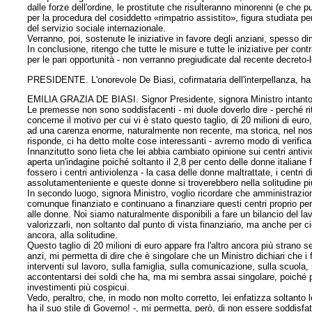
dalle forze dell'ordine, le prostitute che risulteranno minorenni (e che 
per la procedura del cosiddetto «rimpatrio assistito», figura studiata per 
del servizio sociale internazionale.
Verranno, poi, sostenute le iniziative in favore degli anziani, spesso d
In conclusione, ritengo che tutte le misure e tutte le iniziative per con
per le pari opportunità - non verranno pregiudicate dal recente decreto
PRESIDENTE. L'onorevole De Biasi, cofirmataria dell'interpellanza, ha f
EMILIA GRAZIA DE BIASI. Signor Presidente, signora Ministro intanto 
Le premesse non sono soddisfacenti - mi duole doverlo dire - perché ri
concerne il motivo per cui vi è stato questo taglio, di 20 milioni di euro,
ad una carenza enorme, naturalmente non recente, ma storica, nel nostr
risponde, ci ha detto molte cose interessanti - avremo modo di verificare
Innanzitutto sono lieta che lei abbia cambiato opinione sui centri antiv
aperta un'indagine poiché soltanto il 2,8 per cento delle donne italiane 
fossero i centri antiviolenza - la casa delle donne maltrattate, i centri
assolutamente
niente e queste donne si troverebbero nella solitudine pi
In secondo luogo, signora Ministro, voglio ricordare che amministrazioni
comunque finanziato e continuano a finanziare questi centri proprio per
alle donne. Noi siamo naturalmente disponibili a fare un bilancio del la
valorizzarli, non soltanto dal punto di vista finanziario, ma anche per ciò
ancora, alla solitudine.
Questo taglio di 20 milioni di euro appare fra l'altro ancora più strano 
anzi, mi permetta di dire che è singolare che un Ministro dichiari che i 
interventi sul lavoro, sulla famiglia, sulla comunicazione, sulla scuola, 
accontentarsi dei soldi che ha, ma mi sembra assai singolare, poiché
investimenti più cospicui.
Vedo, peraltro, che, in modo non molto corretto, lei enfatizza soltanto
ha il suo stile di Governo! -, mi permetta, però, di non essere soddisfat