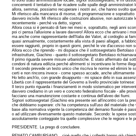
Io sono stato amministratore locale, signor sottosegretario, e mi diss
concernenti il tentativo di far ricadere sulle spalle degli amministratori
allora, semmai, possiamo recuperare i nostri avi, che hanno svolto ques
Mi riferisco alla mancanza di risorse, di programmazione e soprattutto -
davvero incivile. Mi riferisco alle costruzioni abusive, non autorizzate l
recentemente - perché va detto, signori.
Allora cosa si è pensato di fare nei mesi e, soprattutto, negli anni sco
poi ci pensa l'alluvione a lavare davvero! Allora ecco che arrivano i m
ma anche come rappresentante dell'Italia dei Valori, al cordoglio ai famili
quasi annualmente, costantemente alla vista di paesi allagati, a fabbrich
essere raggiunti, proprio in questi giorni, perché le vie d'accesso non 
Allora ecco che riprendo - mi dispiace che il sottosegretario Bertolaso 
infrastrutture, Giachino - quanto il sottosegretario Bertolaso richiamava
Il primo riguarda severe misure urbanistiche. È stato affermato dal sot
condoni di natura edilizia perché altrimenti si incentivano le forme illega
Il secondo prevede un testo unico che riscriva le norme ed elimini le so
certi e non rincorra invece - come spesso accade, anche ultimamente -
Ho letto anch'io, con grande disappunto - mi spiace dirlo in sua assenza
Libertà con il rappresentante del Governo a livello provinciale torinese
Il terzo punto riguarda i finanziamenti in modo sistematico per intervent
davvero crediamo in un vero e concreto federalismo fiscale - alle provi
facciano una manutenzione costante e continua dell'alveo dei fiumi.
Signori sottosegretari (Giachino era presente ieri all'incontro con la 
che dobbiamo superare: chi ha competenza sull'uso del materiale che vi
base alla normativa vigente la competenza del demanio fluviale è passa
o ad utilizzare diversamente questo materiale. Secondo: le spese sost
assolutamente conteggiate tra quelle complessive che le regioni e le p
PRESIDENTE. La prego di concludere.
RENATO CAMBURSANO... cioè quello che i colleghi hanno già chiesto co