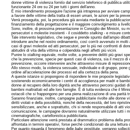
donne vittime di violenza fornito dal servizio telefonico di pubblica util
funzionante 24 ore su 24 per tutti i giorni dell'anno.
È mio intendimento proseguire l'azione già intrapresa per avviare campa
a favore delle vittime della tratta di esseri umani, le azioni per la preve
Verrà proseguita, poi, la procedura già avviata mediante la pubblicazione
finanziamento della progettazione e il maggiore coinvolgimento a livello ter
Sono, inoltre, di prossima presentazione in Consiglio dei Ministri, su m
persecutori o molestie insistenti - il cosiddetto
stalking
- e misure contr
Tale intervento legislativo, che segue e prende spunto dall'ampio dibatti
introdurre anche nel nostro ordinamento, così com'è avvenuto in molti a
casi di gravi molestie ed atti persecutori, per lo più nei confronti di 
abitudini di vita della vittima e colpendola negli affetti più vicini.
Punire lo
stalking
equivale, molte volte, a prevenire delitti più gravi s
che la prevenzione, specie per questi casi di violenza, sia il mezzo di c
prevenzione, occorre intervenire anche attraverso misure di repressione
Allo stesso modo, la violenza sessuale, individuale e di gruppo, pone g
ordine all'accelerazione dei processi ed alla certezza della pena.
A queste istanze si propongono di rispondere le mie proposte legislati
sostenendo economicamente i centri di accoglienza per madri e bambini v
donne al recupero della loro dignità anche attraverso percorsi guidati d
bambini maltrattati ed alle loro famiglie. È di tutta evidenza che il Mini
ostacoli che si frappongono per una piena realizzazione di una parità tr
Saranno finanziate, inoltre, campagne pubblicitarie rivolte alle donne vi
diritti violati e della possibilità, nonché della necessità, del loro ripris
sensibilizzare, anche e soprattutto, chi si rende responsabile di atti vi
comunicazione, le campagne dovranno naturalmente utilizzare tutti i me
cinematografiche, cartellonistica pubblicitaria.
Particolare attenzione verrà prestata al drammatico problema della pro
affrontata in termini operativi, forse perché condizionati da una lettur
Per quanto riguarda il fenomeno delle
baby
prostitute, verranno sollecit