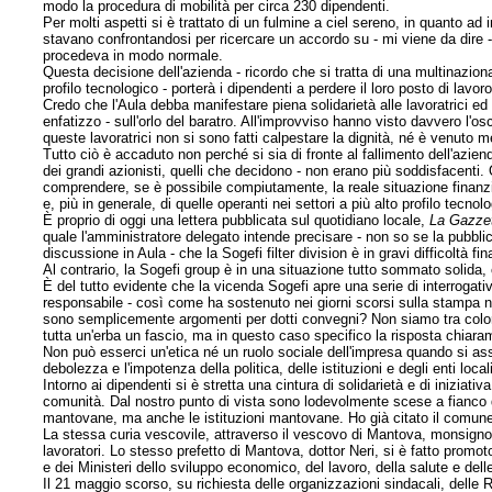
modo la procedura di mobilità per circa 230 dipendenti.
Per molti aspetti si è trattato di un fulmine a ciel sereno, in quanto ad
stavano confrontandosi per ricercare un accordo su - mi viene da dire -
procedeva in modo normale.
Questa decisione dell'azienda - ricordo che si tratta di una multinazion
profilo tecnologico - porterà i dipendenti a perdere il loro posto di lavor
Credo che l'Aula debba manifestare piena solidarietà alle lavoratrici ed a
enfatizzo - sull'orlo del baratro. All'improvviso hanno visto davvero l'os
queste lavoratrici non si sono fatti calpestare la dignità, né è venuto me
Tutto ciò è accaduto non perché si sia di fronte al fallimento dell'azie
dei grandi azionisti, quelli che decidono - non erano più soddisfacenti.
comprendere, se è possibile compiutamente, la reale situazione finanzi
e, più in generale, di quelle operanti nei settori a più alto profilo tecnol
È proprio di oggi una lettera pubblicata sul quotidiano locale,
La Gazze
quale l'amministratore delegato intende precisare - non so se la pubblica
discussione in Aula - che la Sogefi filter division è in gravi difficoltà fin
Al contrario, la Sogefi group è in una situazione tutto sommato solida,
È del tutto evidente che la vicenda Sogefi apre una serie di interrogati
responsabile - così come ha sostenuto nei giorni scorsi sulla stampa na
sono semplicemente argomenti per dotti convegni? Non siamo tra coloro
tutta un'erba un fascio, ma in questo caso specifico la risposta chiar
Non può esserci un'etica né un ruolo sociale dell'impresa quando si ass
debolezza e l'impotenza della politica, delle istituzioni e degli enti loca
Intorno ai dipendenti si è stretta una cintura di solidarietà e di iniziati
comunità. Dal nostro punto di vista sono lodevolmente scese a fianco d
mantovane, ma anche le istituzioni mantovane. Ho già citato il comune
La stessa curia vescovile, attraverso il vescovo di Mantova, monsignor B
lavoratori. Lo stesso prefetto di Mantova, dottor Neri, si è fatto promoto
e dei Ministeri dello sviluppo economico, del lavoro, della salute e delle 
Il 21 maggio scorso, su richiesta delle organizzazioni sindacali, delle R