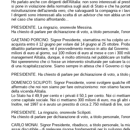
Ho parlato anche con dirigenti dell'Alitalia: non sono interessati al pre
si pone in violazione della normativa sugli aiuti di Stato e che ha porta
ristrutturazione dell'azienda vero, che salvaguardi la compagnia e i lavo
I dirigenti sono interessati alla scelta di un
advisor
che non abbia un int
nel caso che stiamo affrontando...
PRESIDENTE. La ringrazio, onorevole Messina.
Ha chiesto di parlare per dichiarazione di voto, a titolo personale, l'on
GAETANO PORCINO. Signor Presidente, stamattina mi ha colpito un quoti
acquista entro il 12 giugno per volare dal 14 giugno al 25 ottobre. Proba
dibattito parlamentare, né il provvedimento messo in atto dal Governo.
milioni di euro al giorno, sui 100 milioni di euro al mese e con i 300 mil
management
Alitalia, dunque, è molto ottimista nel pubblicare un trafile
Noi spereremmo che ci fosse un intervento strutturale per salvare la c
di una ricapitalizzazione. Siamo sempre in attesa che il Governo ci ripen
PRESIDENTE. Ha chiesto di parlare per dichiarazione di voto, a titolo p
DOMENICO SCILIPOTI. Signor Presidente, vorrei svolgere qualche rifless
affermato che noi non siamo per fare ostruzionismo: non stiamo facen
della vicenda Alitalia.
Lo Stato ha il 49,9 per cento e i privati il 50,1 per cento. Noi ci metti
come capitale sociale. Noi ci mettiamo 300 milioni di euro, ma gli altr
Inoltre, nel 1997 si è avuto un prestito di circa 2.750 miliardi di lire, son
PRESIDENTE. La ringrazio, onorevole Scilipoti.
Ha chiesto di parlare per dichiarazione di voto, a titolo personale, l'on
CARLO MONAI. Signor Presidente, ribadisco, a titolo personale, la mia 
assai discutibile - di prelevare risorse fondamentali per lo sviluppo dell