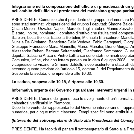
Integrazione nella composizione dell'ufficio di presidenza di un 
nell'ambito dell'ufficio di presidenza del medesimo gruppo parla
PRESIDENTE. Comunico che il presidente del gruppo parlamentare Popol
sono stati nominati vicepresidenti del gruppo i deputati: Simone Baldel
Chiara Moroni, Osvaldo Napoli, Marcello Taglialatela e Marino Zorzato.
È stato, inoltre, nominato il comitato direttivo che risulta così compo
Barbieri, Luca Bellotti, Isabella Bertolini, Michaela Biancofiore, Mari
Nunzia De Girolamo, Benedetto Della Vedova, Fabio Garagnani, Giorgio
Giuseppe Francesco Maria Marinello, Marco Marsilio, Bruno Murgia, An
Alessandro Ruben, Barbara Saltamartini, Gianfranco Sammarco, Giuseppe
deputati Sabatino Aracu e Pietro Laffranco sono stati nominati segretar
Comunico, infine, che con lettera pervenuta in data 6 giugno 2008, il 
vicepresidente vicario, e Simone Baldelli, vicepresidente, è stato affida
secondo quanto previsto dall'articolo 15, comma 2, del Regolamento d
Sospendo la seduta, che riprenderà alle 10,30.
La seduta, sospesa alle 10,15, è ripresa alle 10,30.
Informativa urgente del Governo riguardante interventi urgenti in r
PRESIDENTE. L'ordine del giorno reca lo svolgimento di un'informativa u
calamitosi verificatisi in Piemonte.
Dopo l'intervento del rappresentante del Governo interverranno i rappre
numerica, per cinque minuti ciascuno. Tempi specifici sono attribuiti a
(Intervento del sottosegretario di Stato alla Presidenza del Consigl
PRESIDENTE. Ha facoltà di parlare il sottosegretario di Stato alla Pres