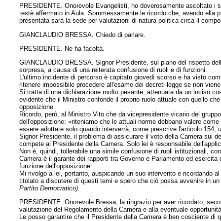
PRESIDENTE. Onorevole Evangelisti, ho doverosamente ascoltato i suoi r
testè affermato in Aula. Sommessamente le ricordo che, avendo ella pres
presentata sarà la sede per valutazioni di natura politica circa il comp
GIANCLAUDIO BRESSA. Chiedo di parlare.
PRESIDENTE. Ne ha facoltà.
GIANCLAUDIO BRESSA. Signor Presidente, sul piano del rispetto delle r
sorpresa, a causa di una reiterata confusione di ruoli e di funzioni.
L'ultimo incidente di percorso è capitato giovedì scorso e ha visto come 
ritenere impossibile procedere all'esame dei decreti-legge se non viene
Si tratta di una dichiarazione molto pesante, attenuata da un inciso cos
evidente che il Ministro confonde il proprio ruolo attuale con quello ch
opposizione.
Ricordo, però, al Ministro Vito che da vicepresidente vicario del gruppo
dell'opposizione: «riteniamo che le attuali norme debbano valere come 
essere adottate solo quando interverrà, come prescrive l'articolo 154, 
Signor Presidente, il problema di assicurare il voto della Camera sui d
compete al Presidente della Camera. Solo lei è responsabile dell'appl
Non è, quindi, tollerabile una simile confusione di ruoli istituzionali, c
Camera è il garante dei rapporti tra Governo e Parlamento ed esercita q
funzione dell'opposizione.
Mi rivolgo a lei, pertanto, auspicando un suo intervento e ricordando al
titolato a discutere di questi temi e spero che ciò possa avvenire in u
Partito Democratico)
.
PRESIDENTE. Onorevole Bressa, la ringrazio per aver ricordato, second
valutazione del Regolamento della Camera e alla eventuale opportunità
Le posso garantire che il Presidente della Camera è ben cosciente di qu