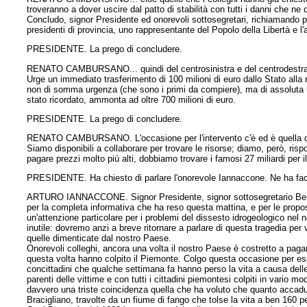
troveranno a dover uscire dal patto di stabilità con tutti i danni che ne 
Concludo, signor Presidente ed onorevoli sottosegretari, richiamando pe
presidenti di provincia, uno rappresentante del Popolo della Libertà e l'
PRESIDENTE. La prego di concludere.
RENATO CAMBURSANO... quindi del centrosinistra e del centrodestra
Urge un immediato trasferimento di 100 milioni di euro dallo Stato alla r
non di somma urgenza (che sono i primi da compiere), ma di assoluta urg
stato ricordato, ammonta ad oltre 700 milioni di euro.
PRESIDENTE. La prego di concludere.
RENATO CAMBURSANO. L'occasione per l'intervento c'è ed è quella del 
Siamo disponibili a collaborare per trovare le risorse; diamo, però, risp
pagare prezzi molto più alti, dobbiamo trovare i famosi 27 miliardi per il
PRESIDENTE. Ha chiesto di parlare l'onorevole Iannaccone. Ne ha fac
ARTURO IANNACCONE. Signor Presidente, signor sottosegretario Berto
per la completa informativa che ha reso questa mattina, e per le propos
un'attenzione particolare per i problemi del dissesto idrogeologico ne
inutile: dovremo anzi a breve ritornare a parlare di questa tragedia per 
quelle dimenticate dal nostro Paese.
Onorevoli colleghi, ancora una volta il nostro Paese è costretto a paga
questa volta hanno colpito il Piemonte. Colgo questa occasione per espr
concittadini che qualche settimana fa hanno perso la vita a causa dell
parenti delle vittime e con tutti i cittadini piemontesi colpiti in vario
davvero una triste coincidenza quella che ha voluto che quanto accadut
Bracigliano, travolte da un fiume di fango che tolse la vita a ben 160 p