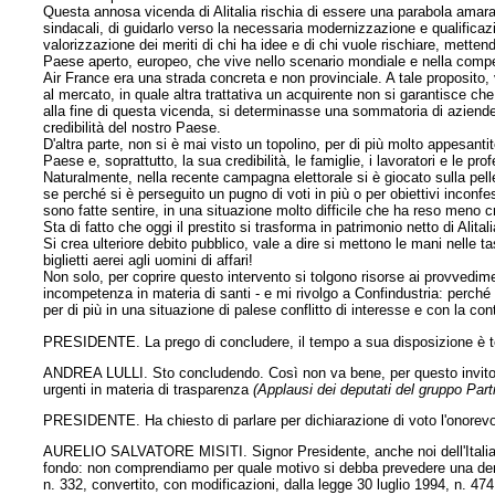
Questa annosa vicenda di Alitalia rischia di essere una parabola amara
sindacali, di guidarlo verso la necessaria modernizzazione e qualificazi
valorizzazione dei meriti di chi ha idee e di chi vuole rischiare, mettendo
Paese aperto, europeo, che vive nello scenario mondiale e nella compe
Air France era una strada concreta e non provinciale. A tale proposito,
al mercato, in quale altra trattativa un acquirente non si garantisce ch
alla fine di questa vicenda, si determinasse una sommatoria di aziende 
credibilità del nostro Paese.
D'altra parte, non si è mai visto un topolino, per di più molto appesant
Paese e, soprattutto, la sua credibilità, le famiglie, i lavoratori e le pro
Naturalmente, nella recente campagna elettorale si è giocato sulla pelle
se perché si è perseguito un pugno di voti in più o per obiettivi incon
sono fatte sentire, in una situazione molto difficile che ha reso meno cr
Sta di fatto che oggi il prestito si trasforma in patrimonio netto di Alital
Si crea ulteriore debito pubblico, vale a dire si mettono le mani nelle t
biglietti aerei agli uomini di affari!
Non solo, per coprire questo intervento si tolgono risorse ai provvedim
incompetenza in materia di santi - e mi rivolgo a Confindustria: perché 
per di più in una situazione di palese conflitto di interesse e con la con
PRESIDENTE. La prego di concludere, il tempo a sua disposizione è t
ANDREA LULLI. Sto concludendo. Così non va bene, per questo invito 
urgenti in materia di trasparenza
(Applausi dei deputati del gruppo Par
PRESIDENTE. Ha chiesto di parlare per dichiarazione di voto l'onorevol
AURELIO SALVATORE MISITI. Signor Presidente, anche noi dell'Italia d
fondo: non comprendiamo per quale motivo si debba prevedere una dero
n. 332, convertito, con modificazioni, dalla legge 30 luglio 1994, n.