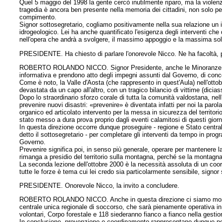
Quel 5 maggio del 1998 la gente cercò inutilmente riparo, ma la violenz
tragedia è ancora ben presente nella memoria dei cittadini, non solo pe
compimento.
Signor sottosegretario, cogliamo positivamente nella sua relazione un 
idrogeologico. Lei ha anche quantificato l'esigenza degli interventi c
nell'opera che andrà a svolgere, il massimo appoggio e la massima soli
PRESIDENTE. Ha chiesto di parlare l'onorevole Nicco. Ne ha facoltà, 
ROBERTO ROLANDO NICCO. Signor Presidente, anche le Minoranze ling
informativa e prendono atto degli impegni assunti dal Governo, di conce
Come è noto, la Valle d'Aosta (che rappresento in quest'Aula) nell'ottobr
devastata da un capo all'altro, con un tragico bilancio di vittime (diciasse
Dopo lo straordinario sforzo corale di tutta la comunità valdostana, nell'
prevenire nuovi disastri: «prevenire» è diventata infatti per noi la paro
organico ed articolato intervento per la messa in sicurezza del territorio
stato messo a dura prova proprio dagli eventi calamitosi di questi gior
In questa direzione occorre dunque proseguire - regione e Stato centr
detto il sottosegretario - per completare gli interventi da tempo in pro
Governo.
Prevenire significa poi, in senso più generale, operare per mantenere 
rimanga a presidio del territorio sulla montagna, perché se la montag
La seconda lezione dell'ottobre 2000 è la necessità assoluta di un coord
tutte le forze è tema cui lei credo sia particolarmente sensibile, signor 
PRESIDENTE. Onorevole Nicco, la invito a concludere.
ROBERTO ROLANDO NICCO. Anche in questa direzione ci siamo mossi e s
centrale unica regionale di soccorso, che sarà pienamente operativa in a
volontari, Corpo forestale e 118 siederanno fianco a fianco nella gesti
In conclusione, prevenzione e coordinamento rappresentano dunque per 