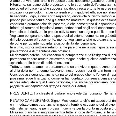
Siamo convinti che, anche in questo caso, dobbiamo garantire, come già
Riteniamo, sul piano delle proposte, che lo strumento dell'ordinanza - s
rapido ed efficace - anche successiva, debba recare tutte le risorse i
situazioni di pericolo, ma per consentire un rapido ed efficace ripristino 
In secondo luogo, signor sottosegretario, onorevole Ministro Rotondi e 
proprio per l'esperienza che già abbiamo maturato, in questa occasione
esperienze drammatiche del passato, e che consentono di rispondere ai c
Infatti, gli strumenti legislativi ormai perfezionati negli anni consento
immediate di riattivare le proprie attività con il sostegno pubblico, con 
Vogliamo poi garantire che le spese dell'alluvione, come hanno già detto 
difficile operare efficacemente; inoltre, vogliamo anche ricordare ch
deroghe per quanto riguarda la disponibilità del personale.
In ultimo, signor sottosegretario, a me pare che nella sua risposta sia 
prevenzione e di manutenzione ordinaria.
Mi domando perché, nel coacervo di competenze e nell'esigenza di chia
potrebbero essere attuate attraverso magari anche qualche conferenza dei
«paletti», sulla base di indirizzi nazionali.
Tuttavia, constatiamo - e certamente lo sa chi vive in queste zone, com
al di là della norma, come facevano i nostri vecchi, per dirla in termini
Concludo assicurando, anche da parte del gruppo che ho l'onore di rap
prossima legge finanziaria, come lei ha ricordato, pur senza pensare di 
risorse adeguate a quel Piano nazionale, che anche noi riteniamo indisp
(Applausi dei deputati del gruppo Unione di Centro)
.
PRESIDENTE. Ha chiesto di parlare l'onorevole Cambursano. Ne ha fa
RENATO CAMBURSANO. Signor Presidente, anch'io mi associo ai ringrazi
e immediato dimostrato anche in questa terribile occasione dell'alluvio
ottimistiche neanche per i prossimi giorni) e per la pronta risposta più 
Mi associo anche ai ringraziamenti a tutte le forze dell'ordine, lei le ha 