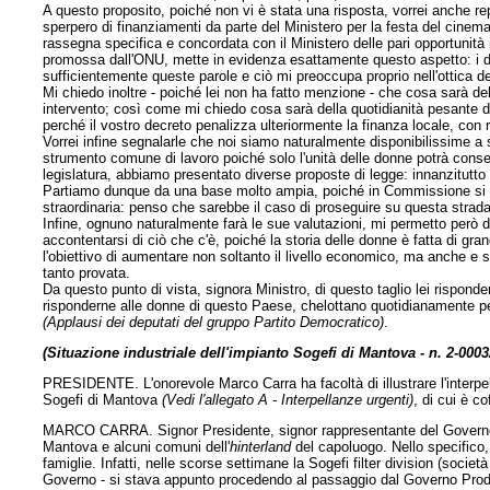
A questo proposito, poiché non vi è stata una risposta, vorrei anche rep
sperpero di finanziamenti da parte del Ministero per la festa del cine
rassegna specifica e concordata con il Ministero delle pari opportunità
promossa dall'ONU, mette in evidenza esattamente questo aspetto: i diri
sufficientemente queste parole e ciò mi preoccupa proprio nell'ottica del
Mi chiedo inoltre - poiché lei non ha fatto menzione - che cosa sarà del l
intervento; così come mi chiedo cosa sarà della quotidianità pesante deg
perché il vostro decreto penalizza ulteriormente la finanza locale, con
Vorrei infine segnalarle che noi siamo naturalmente disponibilissime a
strumento comune di lavoro poiché solo l'unità delle donne potrà consentir
legislatura, abbiamo presentato diverse proposte di legge: innanzitutto
Partiamo dunque da una base molto ampia, poiché in Commissione si è
straordinaria: penso che sarebbe il caso di proseguire su questa strada
Infine, ognuno naturalmente farà le sue valutazioni, mi permetto però di 
accontentarsi di ciò che c'è, poiché la storia delle donne è fatta di g
l'obiettivo di aumentare non soltanto il livello economico, ma anche e 
tanto provata.
Da questo punto di vista, signora Ministro, di questo taglio lei rispon
risponderne alle donne di questo Paese, che
lottano quotidianamente per 
(Applausi dei deputati del gruppo Partito Democratico)
.
(Situazione industriale dell'impianto Sogefi di Mantova - n. 2-0003
PRESIDENTE. L'onorevole Marco Carra ha facoltà di illustrare l'interpel
Sogefi di Mantova
(Vedi l'allegato A - Interpellanze urgenti)
, di cui è co
MARCO CARRA. Signor Presidente, signor rappresentante del Governo, s
Mantova e alcuni comuni dell'
hinterland
del capoluogo. Nello specifico, 
famiglie. Infatti, nelle scorse settimane la Sogefi filter division (soci
Governo - si stava appunto procedendo al passaggio dal Governo Prodi 