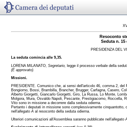
XV
Resoconto st
Seduta n. 15 
PRESIDENZA DEL V
La seduta comincia alle 9,35.
LORENA MILANATO,
Segretario,
legge il processo verbale della sedut
(È approvato).
Missioni.
PRESIDENTE. Comunico che, ai sensi dell'articolo 46, comma 2, del Reg
Bongiorno, Bossi, Brambilla, Brancher, Brugger, Carfagna, Casero, Colucc
Alberto Giorgetti, Giancarlo Giorgetti, Giro, La Russa, Lo Monte, Lom
Molgora, Mura, Osvaldo Napoli, Pescante, Prestigiacomo, Roccella, Ro
Vito sono in missione a decorrere dalla seduta odierna.
Pertanto i deputati in missione sono complessivamente cinquantotto, c
nell'
allegato A
al resoconto della seduta odierna.
Ulteriori comunicazioni all'Assemblea saranno pubblicate nell'
allegato 