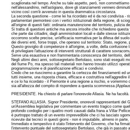
scaglionata nel tempo. Anche su tale aspetto, però, non commettiamo gli
nell'alessandrino, nell'astigiano, dove gli stanziamenti vennero diminuit
vicino così com'è avvenuto in questa drammatica circostanza.
La seconda questione - come lei ha ricordato ed è da noi condivisa - risi
parlamentari piemontesi con i vertici istituzionali della regione, di sc
all'origine di questi fatti: ordinaria manutenzione del territorio, pulizia 
Si tratta di questioni antiche ma ancora irrisolte che richiedono questa v
che parte dai cittadini, dagli amministratori locali e dalle stesse istit
occorrono scelte precise, un'efficacia normativa per la difesa del suolo e
dei diversi enti, forse troppi, che operano sul territorio: Stato, regione
Questo groviglio di competenze è all'origine, a volte, della confusione t
di privilegiare l'attuazione di interventi strutturali di carattere sovraco
Serve una esaustiva e non frammentaria conoscenza del territorio, della
Negli ultimi dieci anni, sottosegretario Bertolaso, sono stati eseguiti mol
del fiume Po, ma spesso tali materiali non hanno trovato utilizzi opera
programmazione e di pianificazione efficaci e condivisi.
Credo che se riusciremo a garantire la certezza dei finanziamenti ed u
tutti insieme, una risposta chiara, efficace e costruttiva nell'aggredi
e ce lo ha ricordato - il Piemonte è una regione a rischio, e vorremmo 
sia all'altezza del compito di rispondere a questa scommessa
(Applaus
PRESIDENTE. Ha chiesto di parlare l'onorevole Allasia. Ne ha facoltà.
STEFANO ALLASIA. Signor Presidente, onorevoli rappresentanti del Gove
un'Assemblea legislativa per commentare un evento tragico come quello
profondo cordoglio per i quattro morti causati dalla frana a Villar Pell
è purtroppo trattato di un evento imprevedibile che ci ha lasciato sgom
ricevute dai tecnici in questi giorni - non è imputabile, almeno in part
Immediato e tempestivo è stato l'intervento del Governo, che ha firmato
l'intervento puntuale del sottosegretario Bertolaso, che già in passato 