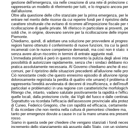
gestione dell'emergenza, sia nelle creazione di una rete di protezione c
rappresenta un modello di riferimento per tutti, e lo ringrazio ancora p
dall'alluvione.
Oltre alla questione delle cifre stanziate per la prima emergenza, per
entrare nel merito delle risorse da cui reperire fondi per il ripristino de
carattere strutturale che evitano di ricorrere all'imposizione fiscale per 
ricollocazione di quelle private. Mi riferisco in particolare ai proventi,
soldi che, in origine, dovevano servire per la ricollocazione delle impre
Piemonte.
Chiediamo, quindi, di adottare una soluzione per provvedere al progressiv
regioni hanno ottenuto il conferimento di nuove funzioni, tra cui la gest
incamerati con le nuove competenze demaniali, ma così non è stato: in 
senza avere alcun riscontro in termini di entrate aggiunte reali.
L'immediata priorità è però in questo momento la pulizia degli alvei int
possibilità di autorizzare rapidamente, senza che i sindaci debbano rico
pratica assolutamente necessaria. Al Governo chiediamo anche di esclude
comuni, per il ripristino delle situazioni precedenti all'alluvione nelle p
Ciò nonostante credo che questo ennesimo episodio di alluvione riprop
dolorosamente registrata la perdita di quattro vite umane) il problema d
rappresenta l'eredità avvelenata di decenni di insufficienza, e dell'ins
particolari e problematici in una regione con caratteristiche morfologi
Ritengo che, intanto, vadano salutate positivamente la rapidità e l'effic
quelle locali, dalla protezione civile, dai Vigili del fuoco e dalle centin
Soprattutto va ricordata l'efficacia dell'assessore provinciale alla prote
di Cuneo, Federico Gregorio, che con rapidità ed efficacia, certamente 
È da ricordare che non rientra nella cultura di piemontesi chiedere ma,
tanto per emergenze dovute a cause in cui la mano umana era presente 
rosso.
Siamo in questa sede per chiedere che vengano stanziati i fondi necessari
incremento dello stanziamento già assunto dallo Stato, con un sistema c