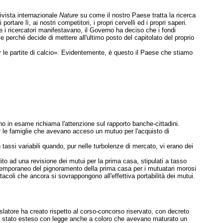
ivista internazionale
Nature
su come il nostro Paese tratta la ricerca
ortare lì, ai nostri competitori, i propri cervelli ed i propri saperi.
i ricercatori manifestavano, il Governo ha deciso che i fondi
 perché decide di mettere all'ultimo posto del capitolato del proprio
r le partite di calcio». Evidentemente, è questo il Paese che stiamo
 in esame richiama l'attenzione sul rapporto banche-cittadini.
r le famiglie che avevano acceso un mutuo per l'acquisto di
n tassi variabili quando, pur nelle turbolenze di mercato, vi erano dei
redito ad una revisione dei mutui per la prima casa, stipulati a tasso
o temporaneo del pignoramento della prima casa per i mutuatari morosi
acoli che ancora si sovrappongono all'effettiva portabilità dei mutui.
slatore ha creato rispetto al corso-concorso riservato, con decreto
era stato esteso con legge anche a coloro che avevano maturato un