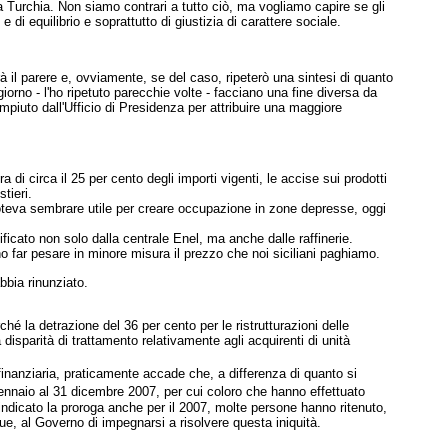
la Turchia. Non siamo contrari a tutto ciò, ma vogliamo capire se gli
 di equilibrio e soprattutto di giustizia di carattere sociale.
l parere e, ovviamente, se del caso, ripeterò una sintesi di quanto
orno - l'ho ripetuto parecchie volte - facciano una fine diversa da
piuto dall'Ufficio di Presidenza per attribuire una maggiore
irca il 25 per cento degli importi vigenti, le accise sui prodotti
tieri.
a poteva sembrare utile per creare occupazione in zone depresse, oggi
ificato non solo dalla centrale Enel, ma anche dalle raffinerie.
o far pesare in minore misura il prezzo che noi siciliani paghiamo.
bbia rinunziato.
 la detrazione del 36 per cento per le ristrutturazioni delle
disparità di trattamento relativamente agli acquirenti di unità
 finanziaria, praticamente accade che, a differenza di quanto si
nnaio al 31 dicembre 2007, per cui coloro che hanno effettuato
ndicato la proroga anche per il 2007, molte persone hanno ritenuto,
ue, al Governo di impegnarsi a risolvere questa iniquità.