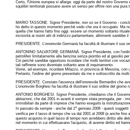
Certo, l'Unione europea si allarga: oggi da parte del nostro Governo è
squilibri territoriali possano avere un senso per offrire non una pura 
MARIO TASSONE. Signor Presidente, non so se il Governo - concludo 
ho detto in questo momento perché vedo che ora è occupato. Ma non vi 
quella che hanno fatto fino oggi: essere un momento soltanto rituale
incisività ai nostri atti di indirizzo parlamentare, altrimenti sarebbe il
PRESIDENTE. L'onorevole Germanà ha facoltà di illustrare il suo ord
ANTONINO SALVATORE GERMANÀ. Signor Presidente, con l'ordine del gi
petroliferi limitatamente alla benzina senza piombo ed al gasolio per a
Ciò perché sarebbe opportuno ricordare che molti territori con vocazi
tali raffinerie sono diventate soltanto aree di inquinamento.
Vorrei, ad esempio, ricordare Milazzo, in provincia di Messina, con una
Pertanto, l'ordine del giorno presentato da me e sottoscritto da molt
PRESIDENTE. Constato l'assenza dell'onorevole Bernardini che aveva c
L'onorevole Borghesi ha facoltà di illustrare il suo ordine del giorno 
ANTONIO BORGHESI. Signor Presidente, chiediamo che il Governo si im
abitazioni, che dal 2001 in avanti è sempre stata prorogata, per - imm
immobiliari da parte di imprese che hanno eseguito la ristrutturazion
o
In passato da sempre - anche dal 1
gennaio 2008 - questi soggetti h
verifica per il lasso di tempo che va dal 2001 al 2008 (e anche fino 
questo acquisto in quel lasso di tempo non avrebbero diritto alle de
nel momento in cui effettuavano l'acquisto, di averne diritto ed han