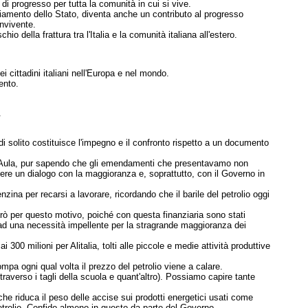
i progresso per tutta la comunità in cui si vive.
nziamento dello Stato, diventa anche un contributo al progresso
nvivente.
hio della frattura tra l'Italia e la comunità italiana all'estero.
cittadini italiani nell'Europa e nel mondo.
ento.
.
 solito costituisce l'impegno e il confronto rispetto a un documento
sta Aula, pur sapendo che gli emendamenti che presentavamo non
dere un dialogo con la maggioranza e, soprattutto, con il Governo in
zina per recarsi a lavorare, ricordando che il barile del petrolio oggi
rò per questo motivo, poiché con questa finanziaria sono stati
te ad una necessità impellente per la stragrande maggioranza dei
300 milioni per Alitalia, tolti alle piccole e medie attività produttive
mpa ogni qual volta il prezzo del petrolio viene a calare.
raverso i tagli della scuola e quant'altro). Possiamo capire tante
e riduca il peso delle accise sui prodotti energetici usati come
trolio. Confido almeno in questo da parte del Governo.