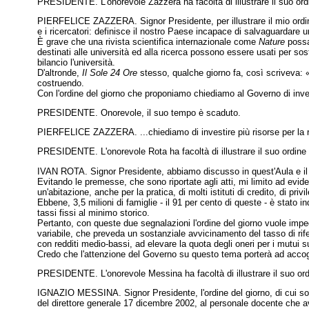
PRESIDENTE. L'onorevole Zazzera ha facoltà di illustrare il suo ordi
PIERFELICE ZAZZERA. Signor Presidente, per illustrare il mio ordine 
e i ricercatori: definisce il nostro Paese incapace di salvaguardare una 
È grave che una rivista scientifica internazionale come
Nature
possa 
destinati alle università ed alla ricerca possono essere usati per so
bilancio l'università.
D'altronde,
Il Sole 24 Ore
stesso, qualche giorno fa, così scriveva: «
costruendo.
Con l'ordine del giorno che proponiamo chiediamo al Governo di inve
PRESIDENTE. Onorevole, il suo tempo è scaduto.
PIERFELICE ZAZZERA. ...chiediamo di investire più risorse per la ri
PRESIDENTE. L'onorevole Rota ha facoltà di illustrare il suo ordine 
IVAN ROTA. Signor Presidente, abbiamo discusso in quest'Aula e il G
Evitando le premesse, che sono riportate agli atti, mi limito ad ev
un'abitazione, anche per la pratica, di molti istituti di credito, di priv
Ebbene, 3,5 milioni di famiglie - il 91 per cento di queste - è stato i
tassi fissi al minimo storico.
Pertanto, con queste due segnalazioni l'ordine del giorno vuole impe
variabile, che preveda un sostanziale avvicinamento del tasso di rif
con redditi medio-bassi, ad elevare la quota degli oneri per i mutui 
Credo che l'attenzione del Governo su questo tema porterà ad accogli
PRESIDENTE. L'onorevole Messina ha facoltà di illustrare il suo ord
IGNAZIO MESSINA. Signor Presidente, l'ordine del giorno, di cui sono 
del direttore generale 17 dicembre 2002, al personale docente che a