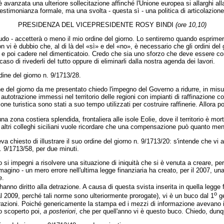
 avanzata una ulteriore sollecitazione affinché l'Unione europea si allarghi al
testimonianza formale, ma una svolta - questa sì - una politica di articolazione e
PRESIDENZA DEL VICEPRESIDENTE ROSY BINDI
(ore 10,10)
- accetterà o meno il mio ordine del giorno. Lo sentiremo quando esprimerà i
è dubbio che, al di là del «sì» e del «no», è necessario che gli ordini del gi
 e poi cadere nel dimenticatoio. Credo che sia uno sforzo che deve essere com
 caso di rivederli del tutto oppure di eliminarli dalla nostra agenda dei lavori.
ine del giorno n. 9/1713/28.
orno da me presentato chiedo l'impegno del Governo a ridurre, in misura di c
utotrazione immessi nel territorio delle regioni con impianti di raffinazione cos
one turistica sono stati a suo tempo utilizzati per costruire raffinerie. Allor
 zona costiera splendida, frontaliera alle isole Eolie, dove il territorio è mort
i altri colleghi siciliani vuole ricordare che una compensazione può quanto men
hiesto di illustrare il suo ordine del giorno n. 9/1713/20: s'intende che vi a
n. 9/1713/58, per due minuti.
pegni a risolvere una situazione di iniquità che si è venuta a creare, perché
agino - un mero errore nell'ultima legge finanziaria ha creato, per il 2007, una 
e.
anno diritto alla detrazione. A causa di questa svista inserita in quella legge
o
al 2009, perché tali norme sono ulteriormente prorogate), vi è un buco dal 1
ge
trazioni. Poiché genericamente la stampa ed i mezzi di informazione avevano i
no scoperto poi,
a posteriori
, che per quell'anno vi è questo buco. Chiedo, dunq