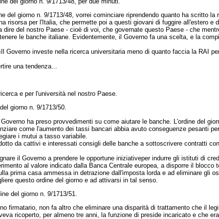
ne del giorno n. 9/1713/48, per due minuti.
del giorno n. 9/1713/48, vorrei cominciare riprendendo quanto ha scritto la r
risorsa per l'Italia, che permette poi a questi giovani di fuggire all'estero e di p
dire del nostro Paese - cioè di voi, che governate questo Paese - che mentre 
stenere le banche italiane. Evidentemente, il Governo fa una scelta, e la compie
Il Governo investe nella ricerca universitaria meno di quanto faccia la RAI pe
rtire una tendenza...
cerca e per l'università nel nostro Paese.
del giorno n. 9/1713/50.
overno ha preso provvedimenti su come aiutare le banche. L'ordine del giorno
idenziare come l'aumento dei tassi bancari abbia avuto conseguenze pesanti pe
ilegiare i mutui a tasso variabile.
ndotto da cattivi e interessati consigli delle banche a sottoscrivere contratti co
gnare il Governo a prendere le opportune iniziative
per indurre gli istituti di c
erimento al valore indicato dalla Banca Centrale europea, a disporre il blocc
sulla prima casa ammessa in detrazione dall'imposta lorda e ad eliminare gli ost
ere questo ordine del giorno e ad attivarsi in tal senso.
ine del giorno n. 9/1713/51.
firmatario, non fa altro che eliminare una disparità di trattamento che il legi
veva ricoperto, per almeno tre anni, la funzione di preside incaricato e che 