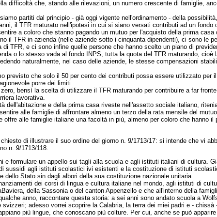
ella difficoltà che, stando alle rilevazioni, un numero crescente di famiglie, 
siamo partiti dal principio - già oggi vigente nell'ordinamento - della possibili
nni, il TFR maturato nell'ipotesi in cui si siano versati contributi ad un fond
onsentire a coloro che stanno pagando un mutuo per l'acquisto della prima casa 
o il TFR in azienda (nelle aziende sotto i cinquanta dipendenti), ci sono le 
ua di TFR, e ci sono infine quelle persone che hanno scelto un piano di prev
zienda o lo stesso vada al fondo INPS, tutta la quota del TFR maturando, cioè 
edendo naturalmente, nel caso delle aziende, le stesse compensazioni stabilite
revisto che solo il 50 per cento dei contributi possa essere utilizzato per il 
gionevole porre dei limiti.
 zero, bensì la scelta di utilizzare il TFR maturando per contribuire a far front
riera lavorativa.
à dell'abitazione e della prima casa riveste nell'assetto sociale italiano, rit
tire alle famiglie di affrontare almeno un terzo della rata mensile del mutuo
e offre alle famiglie italiane una facoltà in più, almeno per coloro che hanno il
sto di illustrare il suo ordine del giorno n. 9/1713/17: si intende che vi abb
orno n. 9/1713/118.
 formulare un appello sui tagli alla scuola e agli istituti italiani di cultura. 
ssidi agli istituti scolastici ivi esistenti e la costituzione di istituti scolastic
sse dello Stato sin dagli albori della sua costituzione nazionale unitaria.
nziamenti dei corsi di lingua e cultura italiane nel mondo, agli istituti di cultur
a
Baviera, della Sassonia o del canton Appenzello e che all'interno della famiglia
 qualche anno, raccontare questa storia: a sei anni sono andato scuola a Wolfs
e svizzeri; adesso vorrei scoprire la Calabria, la terra dei miei padri e - chissà
appiano più lingue, che conoscano più colture. Per cui, anche se può apparire f