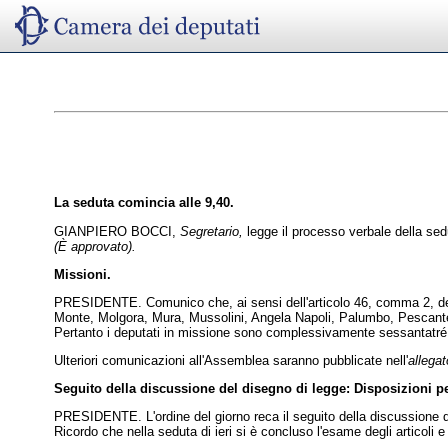
La seduta comincia alle 9,40.
GIANPIERO BOCCI,
Segretario,
legge il processo verbale della sedu
(È approvato).
Missioni.
PRESIDENTE. Comunico che, ai sensi dell'articolo 46, comma 2, del Re
Monte, Molgora, Mura, Mussolini, Angela Napoli, Palumbo, Pescante,
Pertanto i deputati in missione sono complessivamente sessantatré, 
Ulteriori comunicazioni all'Assemblea saranno pubblicate nell'
allega
Seguito della discussione del disegno di legge: Disposizioni per
PRESIDENTE. L'ordine del giorno reca il seguito della discussione del
Ricordo che nella seduta di ieri si è concluso l'esame degli articoli e