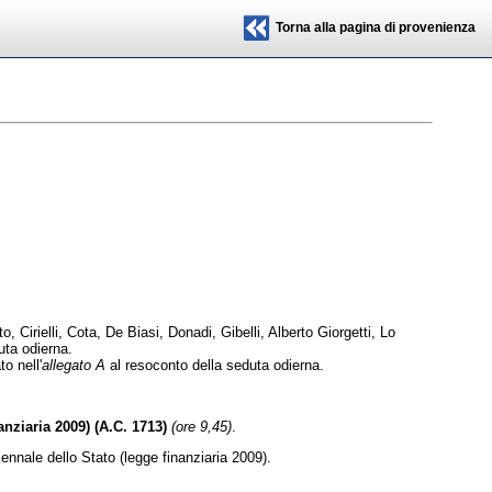
Torna alla pagina di provenienza
irielli, Cota, De Biasi, Donadi, Gibelli, Alberto Giorgetti, Lo
uta odierna.
o nell'
allegato A
al resoconto della seduta odierna.
nziaria 2009) (A.C. 1713)
(ore 9,45)
.
ennale dello Stato (legge finanziaria 2009).