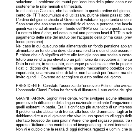
soluzione - il problema dei mutui per l'acquisto della prima casa e d
sostenerne le rate mensili o trimestrali.
Io e il collega Cazzola, che ha sottoscritto questo ordine del giorno, 
cento del TFR accumulato e di utilizzare, purché siano passati otto a
L'ordine del giorno chiede al Governo di valutare l'opportunità di c
Sappiamo che abbiamo tre possibilità: ci sono le persone che lascian
quindi vanno ad alimentare il fondo dell'INPS con la loro quota ann
La nostra idea è che, nel caso in cui una persona lasci il TFR in a
pagamento delle rate del mutuo per l'acquisto della prima casa (prev
fondo pensione).
Nel caso in cui qualcuno stia alimentando un fondo pensione abbiamo p
alimentare un fondo che deve dare una rendita e quindi può essere ra
È chiaro che ciò significa offrire alle famiglie non una scelta a costo
futuro una rendita più elevata o un patrimonio da riscuotere a fine car
Data la natura, in senso lato, comunque previdenziale che la propriet
I dati ci dicono che, mediamente, questo meccanismo potrebbe consen
importante, una misura che, di fatto, non ha costi per l'erario, ma ch
Invito quindi il Governo ad accogliere questo ordine del giorno.
PRESIDENTE. Constato l'assenza dell'onorevole Pelino, che aveva chie
L'onorevole Gianni Farina ha facoltà di illustrare il suo ordine del gi
GIANNI FARINA. Signor Presidente, vorrei svolgere alcune riflessioni e
promuove la diffusione della lingua nazionale mediante l'erogazione di su
quelli esistenti in patria. Era il significato più autentico di un intere
Il problema che abbiamo di fronte, alla luce dei drammatici tagli ai fina
dobbiamo dire a quel giovane che vive in uno sperduto villaggio dell
stentato tedesco dei suoi padri? Vorrei che quel ragazzo possa, tra
appreso l'italiano e ho contribuito ad insegnarlo agli alunni tedeschi 
Non vi è dubbio che la realtà di oggi richieda ragazzi e uomini che s