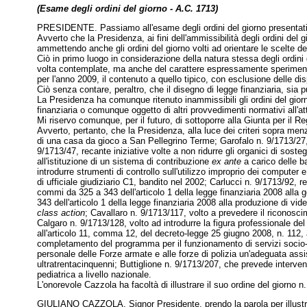
(Esame degli ordini del giorno - A.C. 1713)
PRESIDENTE. Passiamo all'esame degli ordini del giorno presentat
Avverto che la Presidenza, ai fini dell'ammissibilità degli ordini de
ammettendo anche gli ordini del giorno volti ad orientare le scelte d
Ciò in primo luogo in considerazione della natura stessa degli ordini d
volta contemplate, ma anche del carattere espressamente sperimentale 
per l'anno 2009, il contenuto a quello tipico, con esclusione delle di
Ciò senza contare, peraltro, che il disegno di legge finanziaria, sia 
La Presidenza ha comunque ritenuto inammissibili gli ordini del giorno
finanziaria o comunque oggetto di altri provvedimenti normativi all'a
Mi riservo comunque, per il futuro, di sottoporre alla Giunta per il Re
Avverto, pertanto, che la Presidenza, alla luce dei criteri sopra menzi
di una casa da gioco a San Pellegrino Terme; Garofalo n. 9/1713/27, fin
9/1713/47, recante iniziative volte a non ridurre gli organici di sos
all'istituzione di un sistema di contribuzione
ex ante
a carico delle b
introdurre strumenti di controllo sull'utilizzo improprio dei computer
di ufficiale giudiziario C1, bandito nel 2002; Carlucci n. 9/1713/92, r
commi da 325 a 343 dell'articolo 1 della legge finanziaria 2008 alla g
343 dell'articolo 1 della legge finanziaria 2008 alla produzione di vide
class action
; Cavallaro n. 9/1713/117, volto a prevedere il riconoscim
Calgaro n. 9/1713/128, volto ad introdurre la figura professionale de
all'articolo 11, comma 12, del decreto-legge 25 giugno 2008, n. 112, a
completamento del programma per il funzionamento di servizi socio-ed
personale delle Forze armate e alle forze di polizia un'adeguata assist
ultratrentacinquenni; Buttiglione n. 9/1713/207, che prevede interven
pediatrica a livello nazionale.
L'onorevole Cazzola ha facoltà di illustrare il suo ordine del giorno n
GIULIANO CAZZOLA. Signor Presidente, prendo la parola per illustrare