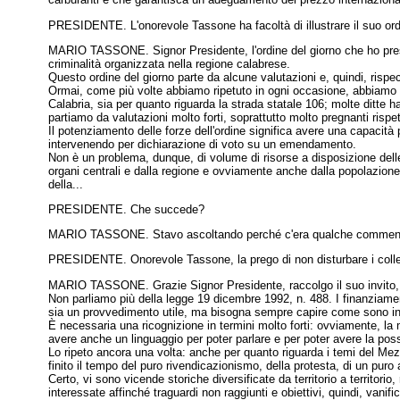
PRESIDENTE. L'onorevole Tassone ha facoltà di illustrare il suo ord
MARIO TASSONE. Signor Presidente, l'ordine del giorno che ho present
criminalità organizzata nella regione calabrese.
Questo ordine del giorno parte da alcune valutazioni e, quindi, risp
Ormai, come più volte abbiamo ripetuto in ogni occasione, abbiamo una
Calabria, sia per quanto riguarda la strada statale 106; molte ditte han
partiamo da valutazioni molto forti, soprattutto molto pregnanti rispet
Il potenziamento delle forze dell'ordine significa avere una capacità
intervenendo per dichiarazione di voto su un emendamento.
Non è un problema, dunque, di volume di risorse a disposizione delle 
organi centrali e dalla regione e ovviamente anche dalla popolazion
della...
PRESIDENTE. Che succede?
MARIO TASSONE. Stavo ascoltando perché c'era qualche commento d
PRESIDENTE. Onorevole Tassone, la prego di non disturbare i colle
MARIO TASSONE. Grazie Signor Presidente, raccolgo il suo invito, 
Non parliamo più della legge 19 dicembre 1992, n. 488. I finanziamenti
sia un provvedimento utile, ma bisogna sempre capire come sono indi
È necessaria una ricognizione in termini molto forti: ovviamente, l
avere anche un linguaggio per poter parlare e per poter avere la possib
Lo ripeto ancora una volta: anche per quanto riguarda i temi del Mezzo
finito il tempo del puro rivendicazionismo, della protesta, di un puro 
Certo, vi sono vicende storiche diversificate da territorio a territor
interessate affinché traguardi non raggiunti e obiettivi, quindi, van