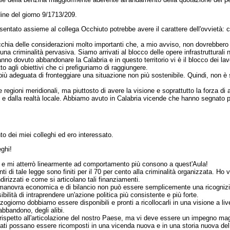
ine del giorno 9/1713/209.
ato assieme al collega Occhiuto potrebbe avere il carattere dell'ovvietà: chi
ecchia delle considerazioni molto importanti che, a mio avviso, non dovrebbero
 criminalità pervasiva. Siamo arrivati al blocco delle opere infrastrutturali 
no dovuto abbandonare la Calabria e in questo territorio vi è il blocco dei lavori.
to agli obiettivi che ci prefiguriamo di raggiungere.
 più adeguata di fronteggiare una situazione non più sostenibile. Quindi, non è
regioni meridionali, ma piuttosto di avere la visione e soprattutto la forza d
e e dalla realtà locale. Abbiamo avuto in Calabria vicende che hanno segnato 
ei miei colleghi ed ero interessato.
ghi!
e mi atterrò linearmente ad comportamento più consono a quest'Aula!
 di tale legge sono finiti per il 70 per cento alla criminalità organizzata. Ho 
rizzati e come si articolano tali finanziamenti.
a manovra economica e di bilancio non può essere semplicemente una ricognizio
ilità di intraprendere un'azione politica più consistente e più forte.
giorno dobbiamo essere disponibili e pronti a ricollocarli in una visione a liv
abbandono, degli alibi.
io, rispetto all'articolazione del nostro Paese, ma vi deve essere un impegno m
ificati possano essere ricomposti in una vicenda nuova e in una storia nuova de