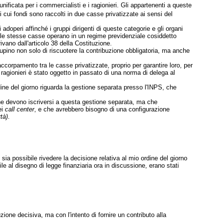
ificata per i commercialisti e i ragionieri. Gli appartenenti a queste
 i cui fondi sono raccolti in due casse privatizzate ai sensi del
doperi affinché i gruppi dirigenti di queste categorie e gli organi
se le stesse casse operano in un regime previdenziale cosiddetto
ivano dall'articolo 38 della Costituzione.
ccupino non solo di riscuotere la contribuzione obbligatoria, ma anche
accorpamento tra le casse privatizzate, proprio per garantire loro, per
i ragionieri è stato oggetto in passato di una norma di delega al
dine del giorno riguarda la gestione separata presso l'INPS, che
che devono iscriversi a questa gestione separata, ma che
ei
call center
, e che avrebbero bisogno di una configurazione
tà)
.
a possibile rivedere la decisione relativa al mio ordine del giorno
e al disegno di legge finanziaria ora in discussione, erano stati
e decisiva, ma con l'intento di fornire un contributo alla