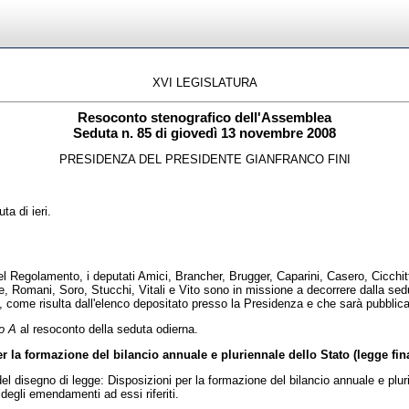
XVI LEGISLATURA
Resoconto stenografico dell'Assemblea
Seduta n. 85 di giovedì 13 novembre 2008
PRESIDENZA DEL PRESIDENTE GIANFRANCO FINI
ta di ieri.
golamento, i deputati Amici, Brancher, Brugger, Caparini, Casero, Cicchitto, C
 Romani, Soro, Stucchi, Vitali e Vito sono in missione a decorrere dalla sed
come risulta dall'elenco depositato presso la Presidenza e che sarà pubblicat
to A
al resoconto della seduta odierna.
 la formazione del bilancio annuale e pluriennale dello Stato (legge fina
 disegno di legge: Disposizioni per la formazione del bilancio annuale e pluri
 degli emendamenti ad essi riferiti.