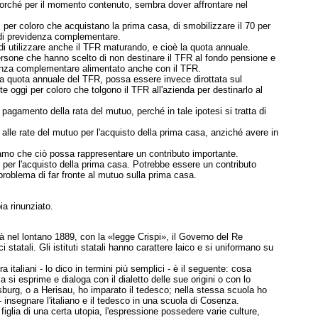
ancorché per il momento contenuto, sembra dover affrontare nel
tà, per coloro che acquistano la prima casa, di smobilizzare il 70 per
o di previdenza complementare.
di utilizzare anche il TFR maturando, e cioè la quota annuale.
persone che hanno scelto di non destinare il TFR al fondo pensione e
idenza complementare alimentato anche con il TFR.
la quota annuale del TFR, possa essere invece dirottata sul
 oggi per coloro che tolgono il TFR all'azienda per destinarlo al
pagamento della rata del mutuo, perché in tale ipotesi si tratta di
e alle rate del mutuo per l'acquisto della prima casa, anziché avere in
eniamo che ciò possa rappresentare un contributo importante.
 per l'acquisto della prima casa. Potrebbe essere un contributo
 problema di far fronte al mutuo sulla prima casa.
ia rinunziato.
Già nel lontano 1889, con la «legge Crispi», il Governo del Re
i statali. Gli istituti statali hanno carattere laico e si uniformano su
a italiani - lo dico in termini più semplici - è il seguente: cosa
 si esprime e dialoga con il dialetto delle sue origini o con lo
burg, o a Herisau, ho imparato il tedesco; nella stessa scuola ho
 - insegnare l'italiano e il tedesco in una scuola di Cosenza.
iglia di una certa utopia, l'espressione possedere varie culture,