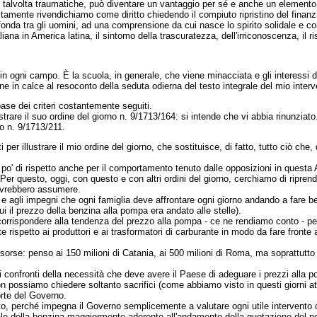
 talvolta traumatiche, può diventare un vantaggio per sé e anche un elemento d
iustamente rivendichiamo come diritto chiedendo il compiuto ripristino del fina
onda tra gli uomini, ad una comprensione da cui nasce lo spirito solidale e co
liana in America latina, il sintomo della trascuratezza, dell'irriconoscenza, il risc
ni campo. È la scuola, in generale, che viene minacciata e gli interessi dei 
e in calce al resoconto della seduta odierna del testo integrale del mio interv
e dei criteri costantemente seguiti.
trare il suo ordine del giorno n. 9/1713/164: si intende che vi abbia rinunziato
no n. 9/1713/211.
ustrare il mio ordine del giorno, che sostituisce, di fatto, tutto ciò che, di
un po' di rispetto anche per il comportamento tenuto dalle opposizioni in que
Per questo, oggi, con questo e con altri ordini del giorno, cerchiamo di ripren
ovrebbero assumere.
a e agli impegni che ogni famiglia deve affrontare ogni giorno andando a fare ben
 il prezzo della benzina alla pompa era andato alle stelle).
corrispondere alla tendenza del prezzo alla pompa - ce ne rendiamo conto - pe
te rispetto ai produttori e ai trasformatori di carburante in modo da fare fron
sorse: penso ai 150 milioni di Catania, ai 500 milioni di Roma, ma soprattutto ai 
i confronti della necessità che deve avere il Paese di adeguare i prezzi alla po
on possiamo chiedere soltanto sacrifici (come abbiamo visto in questi giorni att
rte del Governo.
, perché impegna il Governo semplicemente a valutare ogni utile intervento ch
le della benzina maggiormente aderente all'andamento della quotazione del pe