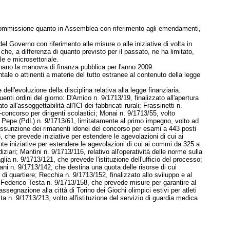
o in Commissione quanto in Assemblea con riferimento agli emendamenti,
el Governo con riferimento alle misure o alle iniziative di volta in
he, a differenza di quanto previsto per il passato, ne ha limitato,
le e microsettoriale.
minano la manovra di finanza pubblica per l'anno 2009.
tale o attinenti a materie del tutto estranee al contenuto della legge
dell'evoluzione della disciplina relativa alla legge finanziaria.
enti ordini del giorno: D'Amico n. 9/1713/19, finalizzato all'apertura
ll'assoggettabilità all'ICI dei fabbricati rurali; Frassinetti n.
-concorso per dirigenti scolastici; Monai n. 9/1713/55, volto
io Pepe (PdL) n. 9/1713/61, limitatamente al primo impegno, volto ad
 l'assunzione dei rimanenti idonei del concorso per esami a 443 posti
3, che prevede iniziative per estendere le agevolazioni di cui ai
ente iniziative per estendere le agevolazioni di cui ai commi da 325 a
iziari; Mantini n. 9/1713/116, relativo all'operatività delle norme sulla
lia n. 9/1713/121, che prevede l'istituzione dell'ufficio del processo;
ani n. 9/1713/142, che destina una quota delle risorse di cui
 di quartiere; Recchia n. 9/1713/152, finalizzato allo sviluppo e al
; Federico Testa n. 9/1713/158, che prevede misure per garantire al
ssegnazione alla città di Torino dei Giochi olimpici estivi per atleti
a n. 9/1713/213, volto all'istituzione del servizio di guardia medica