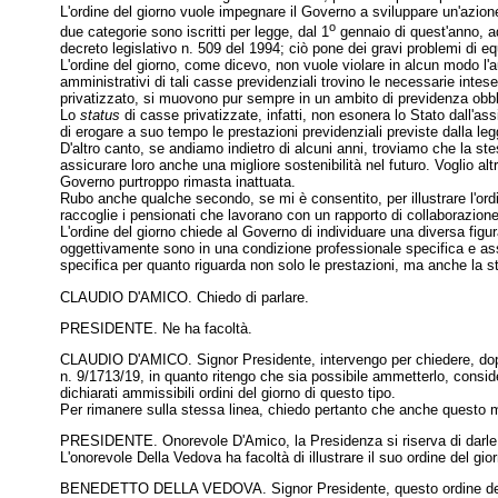
L'ordine del giorno vuole impegnare il Governo a sviluppare un'azion
o
due categorie sono iscritti per legge, dal 1
gennaio di quest'anno, a
decreto legislativo n. 509 del 1994; ciò pone dei gravi problemi di eq
L'ordine del giorno, come dicevo, non vuole violare in alcun modo l'au
amministrativi di tali casse previdenziali trovino le necessarie inte
privatizzato, si muovono pur sempre in un ambito di previdenza obbligat
Lo
status
di casse privatizzate, infatti, non esonera lo Stato dall'as
di erogare a suo tempo le prestazioni previdenziali previste dalla leg
D'altro canto, se andiamo indietro di alcuni anni, troviamo che la ste
assicurare loro anche una migliore sostenibilità nel futuro. Voglio al
Governo purtroppo rimasta inattuata.
Rubo anche qualche secondo, se mi è consentito, per illustrare l'ordi
raccoglie i pensionati che lavorano con un rapporto di collaborazion
L'ordine del giorno chiede al Governo di individuare una diversa fi
oggettivamente sono in una condizione professionale specifica e asso
specifica per quanto riguarda non solo le prestazioni, ma anche la s
CLAUDIO D'AMICO. Chiedo di parlare.
PRESIDENTE. Ne ha facoltà.
CLAUDIO D'AMICO. Signor Presidente, intervengo per chiedere, dopo av
n. 9/1713/19, in quanto ritengo che sia possibile ammetterlo, conside
dichiarati ammissibili ordini del giorno di questo tipo.
Per rimanere sulla stessa linea, chiedo pertanto che anche questo m
PRESIDENTE. Onorevole D'Amico, la Presidenza si riserva di darle 
L'onorevole Della Vedova ha facoltà di illustrare il suo ordine del gio
BENEDETTO DELLA VEDOVA. Signor Presidente, questo ordine del giorn