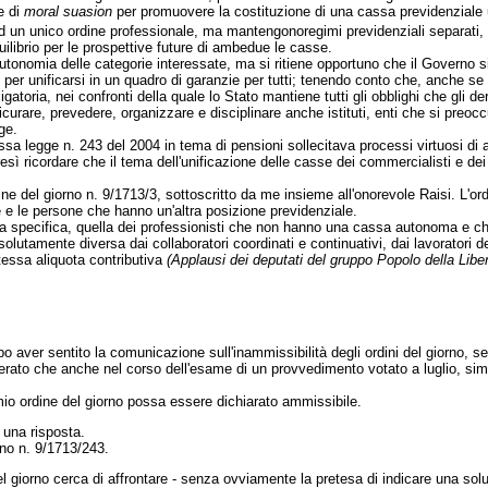
e di
moral suasion
per promuovere la costituzione di una cassa previdenziale un
d un unico ordine professionale, ma mantengono
regimi previdenziali separati,
uilibrio per le prospettive future di ambedue le casse.
tonomia delle categorie interessate, ma si ritiene opportuno che il Governo si a
se per unificarsi in un quadro di garanzie per tutti; tenendo conto che, anche 
oria, nei confronti della quale lo Stato mantiene tutti gli obblighi che gli der
sicurare, prevedere, organizzare e disciplinare anche istituti, enti che si preo
ge.
ssa legge n. 243 del 2004 in tema di pensioni sollecitava processi virtuosi di 
tresì ricordare che il tema dell'unificazione delle casse dei commercialisti e de
ne del giorno n. 9/1713/3, sottoscritto da me insieme all'onorevole Raisi. L'or
e e le persone che hanno un'altra posizione previdenziale.
gura specifica, quella dei professionisti che non hanno una cassa autonoma e 
lutamente diversa dai collaboratori coordinati e continuativi, dai lavoratori d
tessa aliquota contributiva
(Applausi dei deputati del gruppo Popolo della Liber
er sentito la comunicazione sull'inammissibilità degli ordini del giorno, se si
rato che anche nel corso dell'esame di un provvedimento votato a luglio, simil
io ordine del giorno possa essere dichiarato ammissibile.
una risposta.
rno n. 9/1713/243.
o cerca di affrontare - senza ovviamente la pretesa di indicare una soluzion