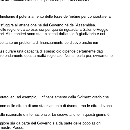
ediamo il potenziamento delle forze dell'ordine per contrastare la
 sfuggire all'attenzione né del Governo né dell'Assemblea.
nelle regione calabrese, sia per quanto riguarda la Salerno-Reggio
 Altri cantieri sono stati bloccati dall'autorità giudiziaria e noi
 soltanto un problema di finanziamenti. Lo dicevo anche ieri
i assicurare una capacità di spesa: ciò dipende certamente dagli
profondamente questa realtà regionale. Non si parla più, ovviamente
votato ieri, ad esempio, il rifinanziamento della Svimez: credo che
ne delle cifre o di uno stanziamento di risorse, ma le cifre devono
ello nazionale e internazionale. Lo dicevo anche in questi giorni: è
aggiore sia da parte del Governo sia da parte delle popolazioni
l nostro Paese.