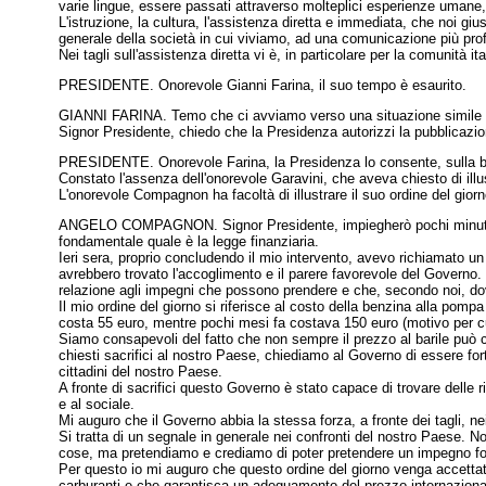
varie lingue, essere passati attraverso molteplici esperienze umane,
L'istruzione, la cultura, l'assistenza diretta e immediata, che noi g
generale della società in cui viviamo, ad una comunicazione più prof
Nei tagli sull'assistenza diretta vi è, in particolare per la comunità ita
PRESIDENTE. Onorevole Gianni Farina, il suo tempo è esaurito.
GIANNI FARINA. Temo che ci avviamo verso una situazione simile in og
Signor Presidente, chiedo che la Presidenza autorizzi la pubblicazion
PRESIDENTE. Onorevole Farina, la Presidenza lo consente, sulla bas
Constato l'assenza dell'onorevole Garavini, che aveva chiesto di illus
L'onorevole Compagnon ha facoltà di illustrare il suo ordine del gior
ANGELO COMPAGNON. Signor Presidente, impiegherò pochi minuti per ill
fondamentale quale è la legge finanziaria.
Ieri sera, proprio concludendo il mio intervento, avevo richiamato 
avrebbero trovato l'accoglimento e il parere favorevole del Governo. 
relazione agli impegni che possono prendere e che, secondo noi, d
Il mio ordine del giorno si riferisce al costo della benzina alla pomp
costa 55 euro, mentre pochi mesi fa costava 150 euro (motivo per cui
Siamo consapevoli del fatto che non sempre il prezzo al barile può 
chiesti sacrifici al nostro Paese, chiediamo al Governo di essere for
cittadini del nostro Paese.
A fronte di sacrifici questo Governo è stato capace di trovare delle ri
e al sociale.
Mi auguro che il Governo abbia la stessa forza, a fronte dei tagli, ne
Si tratta di un segnale in generale nei confronti del nostro Paese. N
cose, ma pretendiamo e crediamo di poter pretendere un impegno fo
Per questo io mi auguro che questo ordine del giorno venga accettato
carburanti e che garantisca un adeguamento del prezzo internaziona