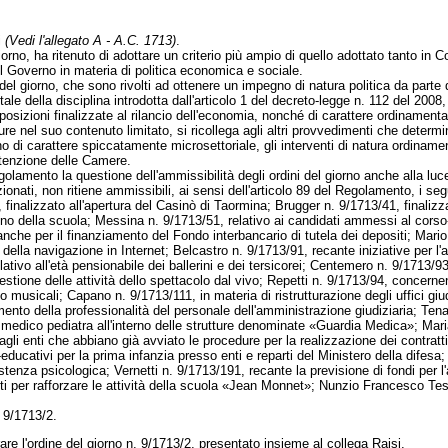
i
(Vedi l'allegato A - A.C. 1713)
.
l giorno, ha ritenuto di adottare un criterio più ampio di quello adottato tant
el Governo in materia di politica economica e sociale.
el giorno, che sono rivolti ad ottenere un impegno di natura politica da parte d
della disciplina introdotta dall'articolo 1 del decreto-legge n. 112 del 2008, c
sposizioni finalizzate al rilancio dell'economia, nonché di carattere ordinamenta
pure nel suo contenuto limitato, si ricollega agli altri provvedimenti che deter
 di carattere spiccatamente microsettoriale, gli interventi di natura ordinamen
ttenzione delle Camere.
golamento la questione dell'ammissibilità degli ordini del giorno anche alla luce 
onati, non ritiene ammissibili, ai sensi dell'articolo 89 del Regolamento, i segu
alizzato all'apertura del Casinò di Taormina; Brugger n. 9/1713/41, finalizzato a
tegno della scuola; Messina n. 9/1713/51, relativo ai candidati ammessi al corso
anche per il finanziamento del Fondo interbancario di tutela dei depositi; Mar
 e della navigazione in Internet; Belcastro n. 9/1713/91, recante iniziative per
elativo all'età pensionabile dei ballerini e dei tersicorei; Centemero n. 9/1713/9
estione delle attività dello spettacolo dal vivo; Repetti n. 9/1713/94, concern
o musicali; Capano n. 9/1713/111, in materia di ristrutturazione degli uffici giud
ento della professionalità del personale dell'amministrazione giudiziaria; Tenag
l medico pediatra all'interno delle strutture denominate «Guardia Medica»; Mari
gli enti che abbiano già avviato le procedure per la realizzazione dei contratti
ucativi per la prima infanzia presso enti e reparti del Ministero della difesa
enza psicologica; Vernetti n. 9/1713/191, recante la previsione di fondi per l'a
ti per rafforzare le attività della scuola «Jean Monnet»; Nunzio Francesco Test
. 9/1713/2.
 l'ordine del giorno n. 9/1713/2, presentato insieme al collega Raisi.