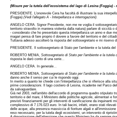
(Misure per la tutela dell'ecosistema del lago di Lesina (Foggia) - 
PRESIDENTE. L'onorevole Cera ha facoltà di illustrare la sua interpell
(Foggia)
(Vedi l'allegato A - Interpellanza e interrogazioni)
.
ANGELO CERA. Signor Presidente, non me ne voglia il sottosegretario, 
territorio stravolto in maniera violenta dalla natura) parlare di siccit
- considerato che ho presentato questa interpellanza un anno e due mesi
magari pensa di fare proprio il dovere a favore del territorio e del cittad
Tuttavia adesso ascolterò la risposta del sottosegretario e mi riservo di
PRESIDENTE. Il sottosegretario di Stato per l'ambiente e la tutela del t
ROBERTO MENIA,
Sottosegretario di Stato per l'ambiente e la tutela d
risposta le darò conto di una serie...
ANGELO CERA. In generale...
ROBERTO MENIA,
Sottosegretario di Stato per l'ambiente e la tutela d
danno anche il senso per cui le rispondo oggi.
In merito a quanto lei chiede con l'interpellanza che si riferisce alla sit
prime considerazioni. Il lago costiero di Lesina, ricadente nel Parco
da salvaguardare.
Già nel 2003, nell'ambito dell'accordo di programma quadro stipulato tra 
territorio e del mare, il Ministero delle politiche agricole, alimentari e fo
previsti finanziamenti per gli interventi di sanificazione da inquinanti m
complessivo di 7.176.023 euro. In tali bacini, infatti, erano stati rilev
delle acque, alla presenza massiccia di fioriture algali e all'immissione
reso necessario, per la tutela degli ecosistemi, un intervento di ripristi
A dimostrazione dell'attenzione che questo Ministero ha da sempre riservat