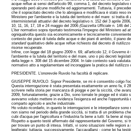
acque reflue ai sensi dell'articolo 99, comma 1, del decreto legislativ
operando però alcune modifiche ed aggiornamenti. Tuttavia, il preced
che il sopracitato decreto che lo abrogava e modificava è stato reso 
Ministero per l'ambiente e la tutela del territorio e del mare: si tratta di
interministeriali attuativi del decreto legislativo n. 152 del 3 aprile 2
10, 11, 16, 17, 18 e 24 maggio del 2006
(Gazzetta Ufficiale
n. 146 del 
L'iter normativo sopra riportato testimonia l'impegno del Ministero ad att
ogniqualvolta questo sia economicamente e tecnicamente conveniente. 
contesto dei piani di tutela delle acque e dei piani di ambito, il piano d
standard
qualitativo delle acque reflue richiesto dal decreto di riutilizzo e
risorse recuperate.
Infine, con legge del 18 giugno 2009 n. 69, all'articolo 12, il Governo è
l'ambiente e la tutela del territorio e del mare, uno o più decreti legislat
della legge n. 308 del 15 dicembre 2004. In tale contesto sarà valutata 
normativo atto a regolamentare ed incoraggiare la pratica del riutilizzo
PRESIDENTE. L'onorevole Ruvolo ha facoltà di replicare.
GIUSEPPE RUVOLO. Signor Presidente, se mi è consentito colgo l'occasi
Questa interrogazione è stata presentata esattamente un anno fa, il 28
scrivere nella storia per mancanza di piogge e per la siccità, che av
2009, fortunatamente, grazie a Dio, sono tornate le piogge ed è stato 
avevamo voluto mettere in evidenza l'esigenza ed anche l'opportunità di p
comparto agricolo e anche industriale.
Ho voluto ricordarlo, in quanto le interrogazioni e le interpellanze son
non siamo nel periodo della grande siccità, si tratta di un problema che 
cubi d'acqua per l'agricoltura e l'industria fa bene a tutti: fa bene al risp
Rispetto a quanto testé affermato dal rappresentante del Governo, si t
per trovare un punto di intesa. Infatti, vi sono situazioni nelle regioni 
legiferato; tuttavia, successivamente, l'accavallarsi - come lei ha test