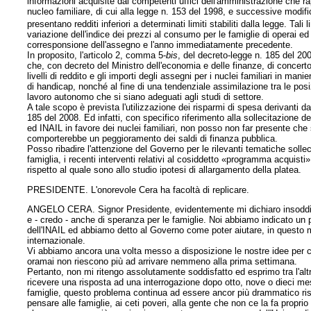
informazioni acquisite dai competenti uffici dell'amministrazione che ra
nucleo familiare, di cui alla legge n. 153 del 1998, e successive modif
presentano redditi inferiori a determinati limiti stabiliti dalla legge. Tal
variazione dell'indice dei prezzi al consumo per le famiglie di operai ed i
corresponsione dell'assegno e l'anno immediatamente precedente.
In proposito, l'articolo 2, comma 5-
bis
, del decreto-legge n. 185 del 200
che, con decreto del Ministro dell'economia e delle finanze, di concerto co
livelli di reddito e gli importi degli assegni per i nuclei familiari in m
di handicap, nonché al fine di una tendenziale assimilazione tra le posizio
lavoro autonomo che si siano adeguati agli studi di settore.
A tale scopo è prevista l'utilizzazione dei risparmi di spesa derivanti d
185 del 2008. Ed infatti, con specifico riferimento alla sollecitazione dell
ed INAIL in favore dei nuclei familiari, non posso non far presente che 
comporterebbe un peggioramento dei saldi di finanza pubblica.
Posso ribadire l'attenzione del Governo per le rilevanti tematiche solle
famiglia, i recenti interventi relativi al cosiddetto «programma acquisti
rispetto al quale sono allo studio ipotesi di allargamento della platea.
PRESIDENTE. L'onorevole Cera ha facoltà di replicare.
ANGELO CERA. Signor Presidente, evidentemente mi dichiaro insoddisfat
e - credo - anche di speranza per le famiglie. Noi abbiamo indicato un p
dell'INAIL ed abbiamo detto al Governo come poter aiutare, in questo mo
internazionale.
Vi abbiamo ancora una volta messo a disposizione le nostre idee per 
oramai non riescono più ad arrivare nemmeno alla prima settimana.
Pertanto, non mi ritengo assolutamente soddisfatto ed esprimo tra l'altr
ricevere una risposta ad una interrogazione dopo otto, nove o dieci mesi,
famiglie, questo problema continua ad essere ancor più drammatico rispe
pensare alle famiglie, ai ceti poveri, alla gente che non ce la fa proprio