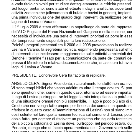
a vario titolo coinvolti per studiare dettagliatamente le criticità presenti
Sul luogo, pertanto, sono state effettuate indagini analitiche, accertand
attività zootecniche (allevamento di bufale e bovini in genere), impianti d
una prima individuazione del quadro degli interventi da realizzare per dar
lagune di Lesina e Varano.
o
Il 1
luglio 2009 è stato effettuato un sopralluogo da parte dei rappresen
dell'ATO Puglia e del Parco Nazionale del Gargano e nella riunione, c
necessità di individuare una serie di interventi prioritari da porre in es
dei tempi realmente disponibili per la loro realizzazione.
Poiché i progetti presentati tra il 2006 e il 2008 prevedevano la realizza
Lesina e Varano, la segreteria tecnica, esprimendo perplessità sull'effic
di interventi che incidessero maggiormente sulle criticità ambientali dei
Benché il termine fissato per la comunicazione da parte dei comuni degli
presso il Ministero la relativa documentazione che, si assicura tuttavia
laghi di Lesina e Varano.
PRESIDENTE. L'onorevole Cera ha facoltà di replicare.
ANGELO CERA. Signor Presidente, naturalmente lo sfottò non era rivolto 
Vi sono tempi biblici che vanno addirittura oltre il tempo dovuto. Si 
sono questioni che, come in questo caso, ritornano ad essere important
Il lago di Lesina purtroppo - se lei legge la mia interpellanza lo potrà c
di una situazione oramai non più sostenibile. Il lago è poco più alto di
Credo che non venga fatto proprio per l'inerzia dei comuni: in questo
riferisco in questo caso all'amministrazione di Lesina) non si siano im
così solerte nel fare quella riunione tecnica sul comune di Lesina, pot
abbia fatto, per cercare di risolvere un problema che riguarda tantissim
della piccola cittadina di Lesina dove, purtroppo, nel periodo estivo, qu
Pertanto, ritengo che si faccia opera meritoria se il Governo vorrà sol