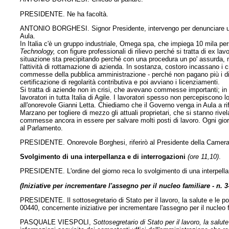
PRESIDENTE. Ne ha facoltà.
ANTONIO BORGHESI. Signor Presidente, intervengo per denunciare una s
Aula.
In Italia c'è un gruppo industriale, Omega spa, che impiega 10 mila per
Technology,
con figure professionali di rilievo perché si tratta di ex lavo
situazione sta precipitando perché con una procedura un po' assurda, 
l'attività di rottamazione di azienda. In sostanza, costoro incassano i c
commesse della pubblica amministrazione - perché non pagano più i dip
certificazione di regolarità contributiva e poi avviano i licenziamenti.
Si tratta di aziende non in crisi, che avevano commesse importanti; in pa
lavoratori in tutta Italia di Agile. I lavoratori spesso non percepiscono
all'onorevole Gianni Letta. Chiediamo che il Governo venga in Aula a ri
Marzano per togliere di mezzo gli attuali proprietari, che si stanno rive
commesse ancora in essere per salvare molti posti di lavoro. Ogni gio
al Parlamento.
PRESIDENTE. Onorevole Borghesi, riferirò al Presidente della Camera c
Svolgimento di una interpellanza e di interrogazioni
(ore 11,10)
.
PRESIDENTE. L'ordine del giorno reca lo svolgimento di una interpellan
(Iniziative per incrementare l'assegno per il nucleo familiare - n. 3
PRESIDENTE. Il sottosegretario di Stato per il lavoro, la salute e le pol
00440, concernente iniziative per incrementare l'assegno per il nucleo 
PASQUALE VIESPOLI,
Sottosegretario di Stato per il lavoro, la salute 