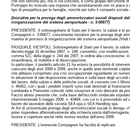
che non servono più, ma in via concreta, e come gruppo dell'Unione di 
Purtroppo ho ricevuto una risposta che assolutamente non mi piace e da
tipo di prospettiva per le famiglie, nonché per tutto il comparto sociale
(Iniziative per la proroga degli ammortizzatori sociali disposti dal
riorganizzazione del sistema aeroportuale - n. 3-00677)
PRESIDENTE. Il sottosegretario di Stato per il lavoro, la salute e le pol
Compagnon n. 3-00677, concernente iniziative per la proroga degli ammort
materia di processi di riorganizzazione del sistema aeroportuale
(Vedi 
PASQUALE VIESPOLI,
Sottosegretario di Stato per il lavoro, la salute
decreto-legge 31 dicembre 2007, n. 248, convertito, con modificazioni, d
comma 521, della legge n. 244 del 2007, in ordine alla concessione, in
straordinaria, di mobilità e di disoccupazione.
In particolare, il predetto articolo 21 ha esteso la possibilità di interve
ciascuno degli anni 2008 e 2009, anche in quelle aree territoriali colpit
che abbiano comportato una crisi occupazionale riguardante un numero d
In attuazione di tale disposizione normativa e sulla base degli accordi
del lavoro, della salute e delle politiche sociali, di concerto con il Mini
n. 46452, con i quali i predetti importi sono stati destinati al finanziam
Lombardia e Piemonte coinvolti nelle situazioni di crisi derivanti da p
Faccio altresì presente che, sulla base dell'accordo sindacale stipulat
interministeriale 5 maggio 2008, n. 43494, con cui si è provveduto ad u
favore dei lavoratori delle società SEA spa e SEA Handling spa.
Ai fini di un'eventuale proroga degli ammortizzatori sociali in deroga, c
poter rispondere affermativamente alla richiesta posta dall'interrogante, 
risorse e coperture anche nelle risorse residue dell'anno 2009.
PRESIDENTE. L'onorevole Compagnon ha facoltà di replicare.