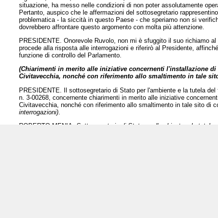
situazione, ha messo nelle condizioni di non poter assolutamente oper
Pertanto, auspico che le affermazioni del sottosegretario rappresentino
problematica - la siccità in questo Paese - che speriamo non si verific
dovrebbero affrontare questo argomento con molta più attenzione.
PRESIDENTE. Onorevole Ruvolo, non mi è sfuggito il suo richiamo al Go
procede alla risposta alle interrogazioni e riferirò al Presidente, affinch
funzione di controllo del Parlamento.
(Chiarimenti in merito alle iniziative concernenti l'installazione d
Civitavecchia, nonché con riferimento allo smaltimento in tale sit
PRESIDENTE. Il sottosegretario di Stato per l'ambiente e la tutela del t
n. 3-00268, concernente chiarimenti in merito alle iniziative concernenti 
Civitavecchia, nonché con riferimento allo smaltimento in tale sito di 
interrogazioni)
.
ROBERTO MENIA,
Sottosegretario di Stato per l'ambiente e la tutela d
concernente la presunta installazione di un inceneritore presso la centr
anche da parte della regione Lazio, della provincia di Roma e del diparti
realizzazione di un inceneritore di rifiuti presso la centrale suddetta, 
Infatti, non risulta che sia stata inoltrata alcuna domanda di autorizzaz
risulta che ditte operanti nel settore dei rifiuti abbiano intenzione di p
In merito, poi, alla paventata utilizzazione delle ecoballe stoccate a Napo
regionale 9 luglio 1998, n. 27, anche al fine di garantire il rispetto delle 
impone il principio del perseguimento dell'obiettivo della regionalizzazion
presente che la distruzione delle ecoballe della regione Campania, pre
dei rifiuti della struttura del sottosegretario di Stato per l'emergenza rif
PRESIDENTE. L'onorevole Tidei ha facoltà di replicare.