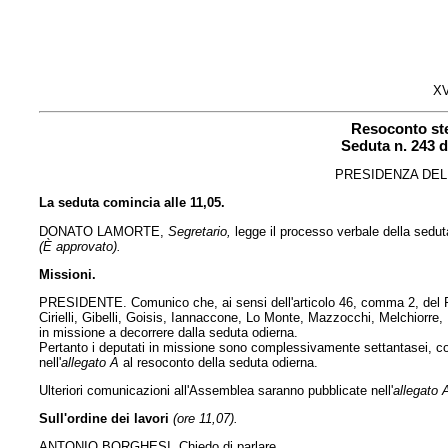
XV
Resoconto st
Seduta n. 243 
PRESIDENZA DEL
La seduta comincia alle 11,05.
DONATO LAMORTE,
Segretario,
legge il processo verbale della sedut
(È approvato).
Missioni.
PRESIDENTE. Comunico che, ai sensi dell'articolo 46, comma 2, del Re
Cirielli, Gibelli, Goisis, Iannaccone, Lo Monte, Mazzocchi, Melchiorr
in missione a decorrere dalla seduta odierna.
Pertanto i deputati in missione sono complessivamente settantasei, co
nell'
allegato A
al resoconto della seduta odierna.
Ulteriori comunicazioni all'Assemblea saranno pubblicate nell'
allegato 
Sull'ordine dei lavori
(ore 11,07).
ANTONIO BORGHESI. Chiedo di parlare.