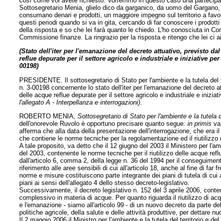
così come voi avete richiesto. Vorremmo in questo caso una partecipa
Sottosegretario Menia, glielo dico da garganico, da uomo del Gargano, 
consumano denari e prodotti, un maggiore impegno sul territorio a favo
questi periodi quando si va in gita, cercando di far conoscere i prodotti 
della risposta e so che lei farà quanto le chiedo. L'ho conosciuta in
Commissione finanze. La ringrazio per la risposta e ritengo che lei ci a
(Stato dell'iter per l'emanazione del decreto attuativo, previsto dal
reflue depurate per il settore agricolo e industriale e iniziative pe
00198)
PRESIDENTE. Il sottosegretario di Stato per l'ambiente e la tutela del t
n. 3-00198 concernente lo stato dell'iter per l'emanazione del decreto att
delle acque reflue depurate per il settore agricolo e industriale e inizia
l'allegato A - Interpellanza e interrogazioni)
.
ROBERTO MENIA,
Sottosegretario di Stato per l'ambiente e la tutela d
dell'onorevole Ruvolo è opportuno precisare quanto segue:
in primis
va 
afferma che alla data della presentazione dell'interrogazione, che era il
che contiene le norme tecniche per la regolamentazione ed il riutilizzo 
A tale proposito, va detto che il 12 giugno del 2003 il Ministero per l'am
del 2003, contenente le norme tecniche per il riutilizzo delle acque ref
dall'articolo 6, comma 2, della legge n. 36 del 1994 per il conseguimento 
riferimento alle aree sensibili di cui all'articolo 18, anche al fine di far
norme e misure costituiscono parte integrante dei piani di tutela di cui a
piani ai sensi dell'allegato 4 dello stesso decreto-legislativo.
Successivamente, il decreto legislativo n. 152 del 3 aprile 2006, cont
complessivo in materia di acque. Per quanto riguarda il riutilizzo di ac
e l'emanazione - siamo all'articolo 99 - di un nuovo decreto da parte del M
politiche agricole, della salute e delle attività produttive, per dettare n
Il 2 maggio 2006 il Ministro per l'ambiente e la tutela del territorio e 