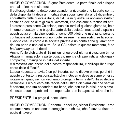
ANGELO COMPAGNON. Signor Presidente, la parte finale della risposta
che, alla fine, non sia così.
Il sottosegretario ha detto bene quando ha ricordato che la parte centra
della disponibilità degli ammortizzatori sociali prevista al 31 dicembre
soprattutto della nuova Alitalia, di CAI, e in quest'Aula abbiamo avuto 
capire se decine di migliaia di lavoratori, che assieme a tantissimi alt
Lo stesso presidente Colaninno, non più tardi di qualche giorno fa, ha d
il numero esatto), che è quella parte della società rimasta sulle spalle de
questi quasi 5 mila dipendenti, vi sono 800 piloti che rischiano, peralt
continuare ad operare e di non poter essere mai riassorbiti se la socie
È ovvio che un conto è la società privata e un conto sono gli ammortiz
da una parte e uno dall'altra. Se la CAI esiste in questo momento, è pe
bad company
tutti i debiti.
Anche l'utile dichiarato di 15 milioni di euro dell'ultima rilevazione t
Alitalia rimanga solo la parte positiva, mentre gli azionisti, gli obbligaz
comparto), rimangano in balia dell'incerto.
A dimostrazione anche della nostra responsabilità, e dell'equilibrio ris
conto delle difficoltà.
La sua risposta tuttavia è un po' incerta, come dicevo prima, perché i
questo contesto la responsabilità che il Governo deve assumere nei conf
rotazione i quali, se non vedranno prorogati i termini dell'utilizzo deg
nazionale. Dico questo alla faccia delle ultime dichiarazioni che senti
è perfetto, che sta andando tutto bene, che non c'è la crisi, che siam
risposte a questi problemi in tempo reale, con la capacità, oltre che la 
PRESIDENTE. La prego di concludere.
ANGELO COMPAGNON. Pertanto - concludo, signor Presidente - credo pro
concretizzarsi in una scelta coraggiosa e chiara, che è dovuta rispetto
posto di lavoro.