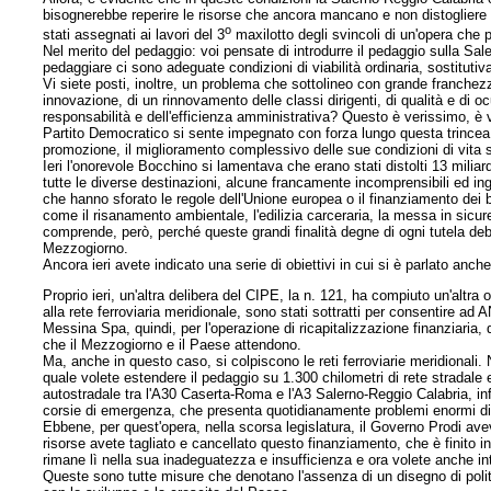
bisognerebbe reperire le risorse che ancora mancano e non distogliere e
o
stati assegnati ai lavori del 3
maxilotto degli svincoli di un'opera che p
Nel merito del pedaggio: voi pensate di introdurre il pedaggio sulla Sal
pedaggiare ci sono adeguate condizioni di viabilità ordinaria, sostitutiv
Vi siete posti, inoltre, un problema che sottolineo con grande franchezz
innovazione, di un rinnovamento delle classi dirigenti, di qualità e di oc
responsabilità e dell'efficienza amministrativa? Questo è verissimo, è ver
Partito Democratico si sente impegnato con forza lungo questa trincea,
promozione, il miglioramento complessivo delle sue condizioni di vita si r
Ieri l'onorevole Bocchino si lamentava che erano stati distolti 13 miliar
tutte le diverse destinazioni, alcune francamente incomprensibili ed ingi
che hanno sforato le regole dell'Unione europea o il finanziamento dei b
come il risanamento ambientale, l'edilizia carceraria, la messa in sicur
comprende, però, perché queste grandi finalità degne di ogni tutela deb
Mezzogiorno.
Ancora ieri avete indicato una serie di obiettivi in cui si è parlato anche 
Proprio ieri, un'altra delibera del CIPE, la n. 121, ha compiuto un'altra
alla rete ferroviaria meridionale, sono stati sottratti per consentire ad 
Messina Spa, quindi, per l'operazione di ricapitalizzazione finanziaria, 
che il Mezzogiorno e il Paese attendono.
Ma, anche in questo caso, si colpiscono le reti ferroviarie meridionali. 
quale volete estendere il pedaggio su 1.300 chilometri di rete stradale
autostradale tra l'A30 Caserta-Roma e l'A3 Salerno-Reggio Calabria, i
corsie di emergenza, che presenta quotidianamente problemi enormi di si
Ebbene, per quest'opera, nella scorsa legislatura, il Governo Prodi avev
risorse avete tagliato e cancellato questo finanziamento, che è finito in 
rimane lì nella sua inadeguatezza e insufficienza e ora volete anche int
Queste sono tutte misure che denotano l'assenza di un disegno di polit