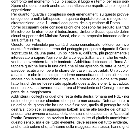
confronto nel momento in cui lo spazio, il luogo e i tempi per esso son
Spero che questo porti anche ad una riflessione rispetto al prosieguo d
opposizione.
Per quanto riguarda il complesso degli emendamenti su questo provved
omogenee, e nella fattispecie - in quanto deputato eletto, o meglio nomi
circoscrizione Lazio 1 - vorrei occuparmi della questione di Roma.
Vorrei occuparmi delle considerazioni che possono far seguito alla tra
Ministro per le riforme per il federalismo, Umberto Bossi, quando defi
alcuni supporter del Ministro Bossi, che a tal proposito intonano del
sarà diffusissima.
Questo, pur volendolo per carità di patria considerarlo folklore, poi inv
queste è esattamente il tema del pedaggio per quanto riguarda il Grand
sopratutto fa, da una parte, un po' ridere e, dall'altra, più propriament
interessato a sapere l'opinione della collega Saltamartini, che ho visto
venti che avrebbero fatto le barricate. Addirittura il sindaco di Roma Al
tappare qualche buca in una città che si sta aprendo da tutte le parti
sarebbe recato a rompere le sbarre dei caselli autostradali. Un piccolo p
a capire - è che le tecnologie moderne consentiranno di non utilizzare 
andare con la sua macchina a togliere le sbarre da qualche altra parte
fatto l'ira di Dio se fosse stato applicata questa decisione. È accadut
sono realizzati attraverso una lettera al Presidente del Consiglio per esp
parte della maggioranza.
Addirittura i colleghi di quel che resta della destra romana nel PdL - 
ordine
del giorno per chiedere che questo non accada. Notoriamente, u
un ordine del giorno che ha una sola funzione, quella di perseguire nella p
destra si colpisce, si aggiungono balzelli anche alle tasche dei cittadi
ancora, che avviene a causa della decisione di qualcun altro. Va sottol
Partito Democratico, ha avviato in merito un iter di giudizio amministra
questo senso, ma è del tutto evidente, deve essere del tutto evidente
anche tutti coloro che, all'interno della maggioranza stessa, hanno gridat