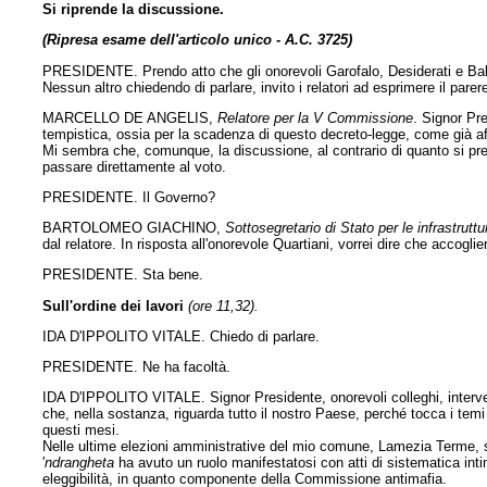
Si riprende la discussione.
(Ripresa esame dell'articolo unico - A.C. 3725)
PRESIDENTE. Prendo atto che gli onorevoli Garofalo, Desiderati e Balde
Nessun altro chiedendo di parlare, invito i relatori ad esprimere il pare
MARCELLO DE ANGELIS,
Relatore per la V Commissione
. Signor Pr
tempistica, ossia per la scadenza di questo decreto-legge, come già af
Mi sembra che, comunque, la discussione, al contrario di quanto si pr
passare direttamente al voto.
PRESIDENTE. Il Governo?
BARTOLOMEO GIACHINO,
Sottosegretario di Stato per le infrastruttur
dal relatore. In risposta all'onorevole Quartiani, vorrei dire che accogl
PRESIDENTE. Sta bene.
Sull'ordine dei lavori
(ore 11,32).
IDA D'IPPOLITO VITALE. Chiedo di parlare.
PRESIDENTE. Ne ha facoltà.
IDA D'IPPOLITO VITALE. Signor Presidente, onorevoli colleghi, inter
che, nella sostanza, riguarda tutto il nostro Paese, perché tocca i temi d
questi mesi.
Nelle ultime elezioni amministrative del mio comune, Lamezia Terme, s
'
ndrangheta
ha avuto un ruolo manifestatosi con atti di sistematica int
eleggibilità, in quanto componente della Commissione antimafia.