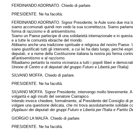
FERDINANDO ADORNATO. Chiedo di parlare.
PRESIDENTE. Ne ha facoltà.
FERDINANDO ADORNATO. Signor Presidente, le Aule sono due ma la Rep
siamo accomunati quindi non vedo la sua scorrettezza. Siamo parlamen
forma di razzismo e di antisemitismo.
Siamo un Paese partecipe di una solidarietà internazionale e in questa s
e a tutte le comunità ebraiche del mondo.
Abbiamo anche una tradizione spirituale e religiosa del nostro Paese. U
siano giustificati tutti gli interventi, a cui lei ha dato luogo,
perché espri
deputati, e a nome della Costituzione italiana la nostra più ferma contra
all'antisemitismo e al razzismo.
Ribadiamo pertanto la nostra vicinanza a tutti i popoli liberi e democra
Unione di Centro e di deputati del gruppo Futuro e Libertà per l'Italia)
.
SILVANO MOFFA. Chiedo di parlare.
PRESIDENTE. Ne ha facoltà.
SILVANO MOFFA. Signor Presidente, intervengo molto brevemente. A no
volgarità e agli insulti del senatore Ciarrapico.
Intendo invece chiedere, formalmente, al Presidente del Consiglio di p
volgare una questione delicata, che mi trova assolutamente solidale c
(Applausi dei deputati dei gruppi Futuro e Libertà per l'Italia e Partito 
GIORGIO LA MALFA. Chiedo di parlare.
PRESIDENTE. Ne ha facoltà.