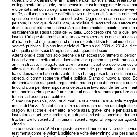
collega Giulio Calvisi che, in maniera encomiabile, ha rappresentato la f
collegamento tra le isole, tra la penisola, le isole maggiori e le isole 
è diventata nel corso degli anni esattamente quello che spesso avvie
tariffe, a discapito a volte dell'efficienza e della qualità stessa dei
spesso si vedono durante i periodi estivi. Oggi si è messo in discuss
persone, la loro qualità della vita, le migliaia di lavoratori del sett
di questa società, che continuerà a perdere capitale sociale e che sta 
esattamente la stessa cosa dell'Alitalia. Ecco credo che noi a quei lav
lavoro. Già questo sarebbe un atto doveroso per chi in quelle situazion
d'altra parte, che gli elementi che hanno contraddistinto i bilanci dell
società pubblica. Il piano industriale di Tirrenia dal 2009 al 2014 ci di
che quello delle società regionali costa quasi il doppio.
Attenzione: è così non solo perché c'è un eccessivo numero di personale
la condizione rispetto ad altri lavoratori che operano in questo mondo,
amministrativo, impiegato per altre mansioni rispetto a quelle cui dovr
alle solite: gonfiare a dismisura gli elementi del personale con funzion
ha evidenziato nel suo intervento. Essa ha rappresentato negli anni esa
spreco, di commistione tra affari e politica. Siamo di nuovo al nodo. 
determinazione su questo argomento, ma ha proposto una serie di emend
le condizioni per dare risposte di certezza ai lavoratori del settore mari
testimoniano che questo è un settore al quale dovremmo guardare con g
tornare ad essere competitivo.
Siamo una penisola, con i suoi mari, le sue coste, le sue isole maggiori
minori di Ponza, Ventotene e Ischia rappresenta anche uno degli eleme
stagioni turistiche e l'elemento, a volte assai grave, che le penalizza 
lavoratori del settore marittimo, ma di piani industriali sbagliati, dent
trasformare le società di Tirrenia in società regionali proprio per ag
cittadini.
Tutto questo non c'è! Ma in questo provvedimento non vi è solo la vice
testimonia come le volontà politiche a volte determinino una pessima q