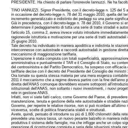
PRESIDENTE. Ha chiesto di parlare l'onorevole Iannuzzi. Ne ha facolt
TINO IANNUZZI. Signor Presidente, con il decreto-legge n. 125 del 5 ago
in occasione del decreto-legge n. 78 del 31 maggio 2010, quella del tent
incremento generalizzato e indistinto dei pedaggi su una parte significa
Già in precedenza, con il decreto-legge n. 78 del 2010, il Governo si
determinare il pedaggiamento di tutta una serie di tratte stradali e autos
l'articolo 15, comma 2, aveva invece voluto introdurre immediatamente,
ragionevole istruttoria e motivazione per una serie di tratti autostradali 
25 giugno 2010.
Tale decreto ha individuato in maniera apodittica e indistinta le stazi
interconnesse con autostrade e raccordi autostradali in gestione dirett
meccanismo di maggiorazione tariffaria.
L'operazione è stata compiuta con totali superficialità, approssimazio
amministrativa e puntualmente il TAR e il Consiglio di Stato, su contenzi
del centrosinistra e del Partito Democratico, ha sospeso con efficacia 
tariffarie decise con il decreto del Presidente del Consiglio dei ministr
Ora tornate su questa stessa materia per una mera esigenza contabile 
2011 il meccanismo che a regime doveva partire con la fine dell'anno per
diretta dell'ANAS comunque dovrebbero essere sottoposti all'introduzio
istituzionali dell'ANAS, non soltanto i nuovi investimenti, i nuovi proge
rete in gestione ANAS.
Infatti, non vi siete fatti carico, come Governo del Paese, di prevedere 
manutenzione, tenuta e gestione della rete autostradale e stradale naz
Governo, per reperire le relative risorse, non si può ricordare all'ulti
viceversa, scelte di politica finanziaria stabili e strutturali.
Avete, quindi, pensato di introdurre su più di 1.800 chilometri della r
prevedete una nuova tassa, un nuovo pesante balzello in maniera indis
produttiva il sistema delle famiglie, ma che infligge anche un colpo sign
operazione di ricostruzione compiuta e seria delle situazioni strada pe