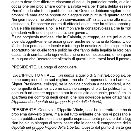
questo deve fare riflettere ciascuno di noi e, in particolar modo, quell
occasione per proclamare come la svolta vera per l'Italia debba essere quel
Perciò credo che tutti i partiti e il nostro Governo debbano vigilare c
probabilità sarà anche opportuno rileggere con puntualità quanto accadu
Nei giorni scorsi ho aderito con convinzione all'iniziativa «no alla ma
disincanto, l'imponente corteo di cittadini onesti che ha sfilato sabato 
viva e sfila insieme a noi, a testimoniare la consapevolezza che la
'nd
sorridenti volti di chi quelle istituzioni governa.
È una borghesia mafiosa, che in Calabria, purtroppo, esiste (mi auguro
vicenda oggettivamente assai grave, anche se lontana da Roma. È question
là del dato personale e locale e interroga le coscienze dei singoli e la m
soprattutto per quelle forze politiche che fanno della legalità la loro ban
capacità di combatterle ogni volta che si rende necessario, e non quando
Mi auguro che l'assordante silenzio di questi ultimi mesi lasci il passo a
PRESIDENTE. La prego di concludere.
IDA D'IPPOLITO VITALE. ...
in primis
a quello di Sinistra-Ecologia-Lib
come campione di un sud migliore, ma che è rappresentato a Lamezia pr
Signor Presidente, colleghi, se la politica continua a nascondersi, a 
come quello di Lamezia ve ne saranno sempre di più. La politica ha il d
comunità ad essere rappresentata in consiglio comunale, perché chi la
apartheid
nei confronti degli onesti che non dovrebbe avere cittadinanz
(Applausi dei deputati del gruppo Popolo della Libertà)
.
PRESIDENTE. Onorevole D'Ippolito Vitale, non l'ho interrotta e le ho d
problema davvero grave, ma è del tutto evidente che non vi possano esser
carica pubblica che non siano quelle espressamente previste dalla leg
Non ho alcun bisogno di sottolineare che la carica di componente del
deputati del gruppo Popolo della Libertà)
. Questo dal punto di vista giu