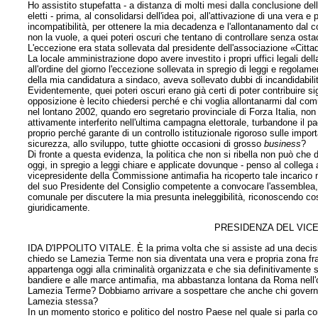
Ho assistito stupefatta - a distanza di molti mesi dalla conclusione de
eletti - prima, al consolidarsi dell'idea poi, all'attivazione di una vera 
incompatibilità, per ottenere la mia decadenza e l'allontanamento dal co
non la vuole, a quei poteri oscuri che tentano di controllare senza ostac
L'eccezione era stata sollevata dal presidente dell'associazione «Citt
La locale amministrazione dopo avere investito i propri uffici legali de
all'ordine del giorno l'eccezione sollevata in spregio di leggi e regol
della mia candidatura a sindaco, aveva sollevato dubbi di incandidabilità
Evidentemente, quei poteri oscuri erano già certi di poter contribuire 
opposizione è lecito chiedersi perché e chi voglia allontanarmi dal 
nel lontano 2002, quando ero segretario provinciale di Forza Italia, non
attivamente interferito nell'ultima campagna elettorale, turbandone il 
proprio perché garante di un controllo istituzionale rigoroso sulle import
sicurezza, allo sviluppo, tutte ghiotte occasioni di grosso
business
?
Di fronte a questa evidenza, la politica che non si ribella non può che 
oggi, in spregio a leggi chiare e applicate dovunque - penso al colleg
vicepresidente della Commissione antimafia ha ricoperto tale incarico 
del suo Presidente del Consiglio competente a convocare l'assemblea, e
comunale per discutere la mia presunta ineleggibilità, riconoscendo cos
giuridicamente.
PRESIDENZA DEL VIC
IDA D'IPPOLITO VITALE. È la prima volta che si assiste ad una decisi
chiedo se Lamezia Terme non sia diventata una vera e propria zona fra
appartenga oggi alla criminalità organizzata e che sia definitivamente so
bandiere e alle marce antimafia, ma abbastanza lontana da Roma nell'o
Lamezia Terme? Dobbiamo arrivare a sospettare che anche chi governa 
Lamezia stessa?
In un momento storico e politico del nostro Paese nel quale si parla c