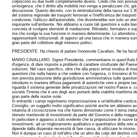
colpiscono su due livelli completamente diversi. Credo che non possi
un'esigenza: che il diritto alla mobilità non venga a penalizzare chi, già
discussione. Questo decreto, con la reintroduzione della tassa sui 1.300 
del sistema regionale dei trasporti ferroviari e l'inefficienza dei traspo
condizione, l'utilizzo dell'automobile, che diventerebbe non solo un el
inquinante sull'ambiente. Noi abbiamo a cuore tali questioni e sulla ba
concreta di svolgere elementi di mediazione. Ritiratelo, fermatevi e s
ma che svolga la sua funzione in maniera determinante. Lo attendono gli
rappresentanti istituzionali, di opporsi ad una tassa che in maniera sur
gran parte del collettore degli interessi politici.
PRESIDENTE. Ha chiesto di parlare l'onorevole Cavallaro. Ne ha facol
MARIO CAVALLARO. Signor Presidente, commentiamo in quest'Aula l'enn
d'urgenza, di dare risposte a problemi di carattere strutturale del Paes
soluzioni. Nel caso specifico, oltre che alla prassi ormai invalsa di in
questioni che nulla hanno a che vedere con l'urgenza, ci troviamo di fr
non prevista posizione della giurisdizione amministrativa sulle questioni d
introdurre in maniera diffusa pagamenti di autentiche vere e proprie tass
riguarda il sistema generale delle privatizzazioni nel nostro Paese e, co
società Tirrenia che è uno degli assi portanti della viabilità marittima
gran parte delle nostre isole.
In entrambi i campi registriamo improvvisazione e un'attitudine caotica 
Consiglio, un suggello molto significativo poiché anche ieri abbiamo avu
rotatoria di circoscrizione ma che hanno dimostrato come il tema ineludib
ritenuto meritevole di investimenti da parte del Governo e della maggi
In particolare è apparso a tutti evidente che la proposizione di nuove ta
investimenti, ad un miglioramento qualitativo e quantitativo della rete
dipende dalla disperata necessità di fare cassa, di utilizzare le risor
Non è dunque un caso (è tutt'altro che un altro dei colpi del destino 