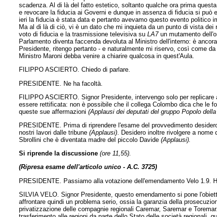
scadenza. Al di là del fatto estetico, soltanto qualche ora prima quest
e revocare la fiducia ai Governi e dunque in assenza di fiducia si può 
ieri la fiducia è stata data e pertanto avevamo questo evento politico i
Ma al di là di ciò, vi è un dato che mi inquieta da un punto di vista dei r
voto di fiducia e la trasmissione televisiva su
LA7
un mutamento dell'ord
Parlamento diventa faccenda devoluta al Ministro dell'interno: è ancora
Presidente, ritengo pertanto - e naturalmente mi riservo, così come da 
Ministro Maroni debba venire a chiarire qualcosa in quest'Aula.
FILIPPO ASCIERTO. Chiedo di parlare.
PRESIDENTE. Ne ha facoltà.
FILIPPO ASCIERTO. Signor Presidente, intervengo solo per replicare 
essere rettificata: non è possibile che il collega Colombo dica che le f
queste sue affermazioni
(Applausi dei deputati del gruppo Popolo della 
PRESIDENTE. Prima di riprendere l'esame del provvedimento desidero sa
nostri lavori dalle tribune
(Applausi)
. Desidero inoltre rivolgere a nome 
Sbrollini che è diventata madre del piccolo Davide
(Applausi).
Si riprende la discussione
(ore 11,55).
(Ripresa esame dell'articolo unico - A.C. 3725)
PRESIDENTE. Passiamo alla votazione dell'emendamento Velo 1.9. Ha ch
SILVIA VELO. Signor Presidente, questo emendamento si pone l'obiettiv
affrontare quindi un problema serio, ossia la garanzia della prosecuzio
privatizzazione delle compagnie regionali Caremar, Saremar e Toremar.
trasferimento alle regioni da parte dello Stato delle società regionali, qu