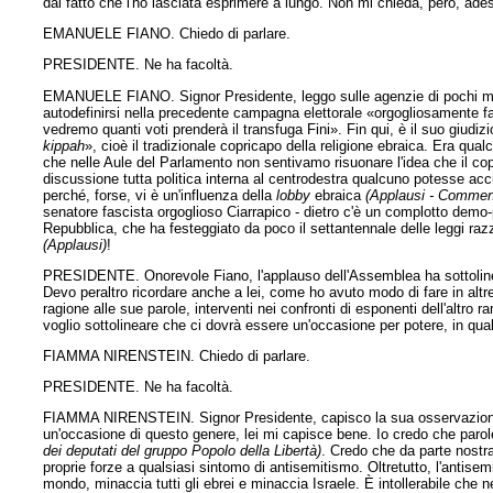
dal fatto che l'ho lasciata esprimere a lungo. Non mi chieda, però, ade
EMANUELE FIANO. Chiedo di parlare.
PRESIDENTE. Ne ha facoltà.
EMANUELE FIANO. Signor Presidente, leggo sulle agenzie di pochi minu
autodefinirsi nella precedente campagna elettorale «orgogliosamente fas
vedremo quanti voti prenderà il transfuga Fini». Fin qui, è il suo giudizi
kippah
», cioè il tradizionale copricapo della religione ebraica. Era qua
che nelle Aule del Parlamento non sentivamo risuonare l'idea che il copr
discussione tutta politica interna al centrodestra qualcuno potesse acc
perché, forse, vi è un'influenza della
lobby
ebraica
(Applausi - Comment
senatore fascista orgoglioso Ciarrapico - dietro c'è un complotto demo
Repubblica, che ha festeggiato da poco il settantennale delle leggi razz
(Applausi)
!
PRESIDENTE. Onorevole Fiano, l'applauso dell'Assemblea ha sottolinea
Devo peraltro ricordare anche a lei, come ho avuto modo di fare in alt
ragione alle sue parole, interventi nei confronti di esponenti dell'alt
voglio sottolineare che ci dovrà essere un'occasione per potere, in qua
FIAMMA NIRENSTEIN. Chiedo di parlare.
PRESIDENTE. Ne ha facoltà.
FIAMMA NIRENSTEIN. Signor Presidente, capisco la sua osservazione a c
un'occasione di questo genere, lei mi capisce bene. Io credo che parole
dei deputati del gruppo Popolo della Libertà)
. Credo che da parte nostr
proprie forze a qualsiasi sintomo di antisemitismo. Oltretutto, l'antise
mondo, minaccia tutti gli ebrei e minaccia Israele. È intollerabile ch