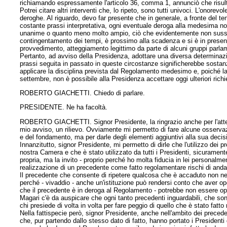
richiamando espressamente l'articolo 36, comma 1, annunciò che risulta
Potrei citare altri interventi che, lo ripeto, sono tutti univoci. L'onor
deroghe. Al riguardo, devo far presente che in generale, a fronte del te
costante prassi interpretativa, ogni eventuale deroga alla medesima n
unanime o quanto meno molto ampio, ciò che evidentemente non sussis
contingentamento dei tempi, è prossimo alla scadenza e si è in presen
provvedimento, atteggiamento legittimo da parte di alcuni gruppi parlam
Pertanto, ad avviso della Presidenza, adottare una diversa determinaz
prassi seguita in passato in queste circostanze significherebbe sosta
applicare la disciplina prevista dal Regolamento medesimo e, poiché l
settembre, non è possibile alla Presidenza accettare oggi ulteriori richi
ROBERTO GIACHETTI. Chiedo di parlare.
PRESIDENTE. Ne ha facoltà.
ROBERTO GIACHETTI. Signor Presidente, la ringrazio anche per l'atten
mio avviso, un rilievo. Ovviamente mi permetto di fare alcune osservaz
e del fondamento, ma per darle degli elementi aggiuntivi alla sua decis
Innanzitutto, signor Presidente, mi permetto di dirle che l'utilizzo dei 
nostra Camera e che è stato utilizzato da tutti i Presidenti, sicuram
propria, ma la invito - proprio perché ho molta fiducia in lei persona
realizzazione di un precedente come fatto regolamentare rischi di andar
Il precedente che consente di ripetere qualcosa che è accaduto non nec
perché - vivaddio - anche un'istituzione può rendersi conto che aver 
che il precedente è in deroga al Regolamento - potrebbe non essere op
Magari c'è da auspicare che ogni tanto precedenti inguardabili, che sono
chi presiede di volta in volta per fare peggio di quello che è stato fat
Nella fattispecie però, signor Presidente, anche nell'ambito dei precede
che, pur partendo dallo stesso dato di fatto, hanno portato i Presidenti 