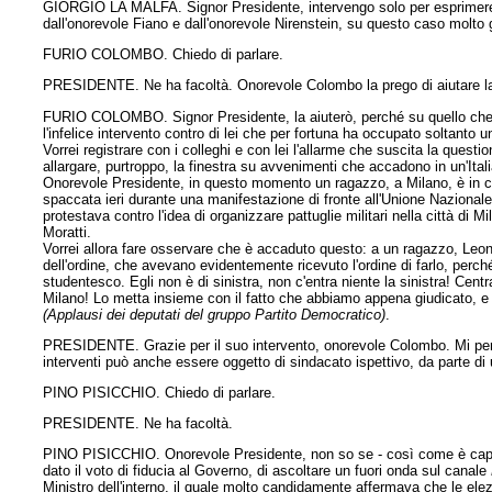
GIORGIO LA MALFA. Signor Presidente, intervengo solo per esprimere la 
dall'onorevole Fiano e dall'onorevole Nirenstein, su questo caso molto
FURIO COLOMBO. Chiedo di parlare.
PRESIDENTE. Ne ha facoltà. Onorevole Colombo la prego di aiutare la
FURIO COLOMBO. Signor Presidente, la aiuterò, perché su quello che è s
l'infelice intervento contro di lei che per fortuna ha occupato soltan
Vorrei registrare con i colleghi e con lei l'allarme che suscita la que
allargare, purtroppo, la finestra su avvenimenti che accadono in un'Ital
Onorevole Presidente, in questo momento un ragazzo, a Milano, è in came
spaccata ieri durante una manifestazione di fronte all'Unione Nazionale U
protestava contro l'idea di organizzare pattuglie militari nella città di
Moratti.
Vorrei allora fare osservare che è accaduto questo: a un ragazzo, Leon
dell'ordine, che avevano evidentemente ricevuto l'ordine di farlo, pe
studentesco. Egli non è di sinistra, non c'entra niente la sinistra! Cent
Milano! Lo metta insieme con il fatto che abbiamo appena giudicato, e
(Applausi dei deputati del gruppo Partito Democratico)
.
PRESIDENTE. Grazie per il suo intervento, onorevole Colombo. Mi permett
interventi può anche essere oggetto di sindacato ispettivo, da parte di
PINO PISICCHIO. Chiedo di parlare.
PRESIDENTE. Ne ha facoltà.
PINO PISICCHIO. Onorevole Presidente, non so se - così come è capita
dato il voto di fiducia al Governo, di ascoltare un fuori onda sul canale
Ministro dell'interno, il quale molto candidamente affermava che le elez