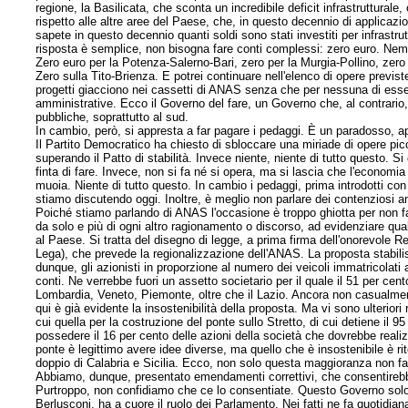
regione, la Basilicata, che sconta un incredibile deficit infrastrutturale
rispetto alle altre aree del Paese, che, in questo decennio di applicazi
sapete in questo decennio quanti soldi sono stati investiti per infrastru
risposta è semplice, non bisogna fare conti complessi: zero euro. Nem
Zero euro per la Potenza-Salerno-Bari, zero per la Murgia-Pollino, zero 
Zero sulla Tito-Brienza. E potrei continuare nell'elenco di opere previst
progetti giacciono nei cassetti di ANAS senza che per nessuna di esse s
amministrative. Ecco il Governo del fare, un Governo che, al contrario,
pubbliche, soprattutto al sud.
In cambio, però, si appresta a far pagare i pedaggi. È un paradosso, a
Il Partito Democratico ha chiesto di sbloccare una miriade di opere picco
superando il Patto di stabilità. Invece niente, niente di tutto questo. Si
finta di fare. Invece, non si fa né si opera, ma si lascia che l'economia 
muoia. Niente di tutto questo. In cambio i pedaggi, prima introdotti con
stiamo discutendo oggi. Inoltre, è meglio non parlare dei contenziosi am
Poiché stiamo parlando di ANAS l'occasione è troppo ghiotta per non f
da solo e più di ogni altro ragionamento o discorso, ad evidenziare qu
al Paese. Si tratta del disegno di legge, a prima firma dell'onorevole 
Lega), che prevede la regionalizzazione dell'ANAS. La proposta stabilisc
dunque, gli azionisti in proporzione al numero dei veicoli immatricolati 
conti. Ne verrebbe fuori un assetto societario per il quale il 51 per c
Lombardia, Veneto, Piemonte, oltre che il Lazio. Ancora non casualment
qui è già evidente la insostenibilità della proposta. Ma vi sono ulterior
cui quella per la costruzione del ponte sullo Stretto, di cui detiene il
possedere il 16 per cento delle azioni della società che dovrebbe realizz
ponte è legittimo avere idee diverse, ma quello che è insostenibile è ri
doppio di Calabria e Sicilia. Ecco, non solo questa maggioranza non f
Abbiamo, dunque, presentato emendamenti correttivi, che consentirebbero 
Purtroppo, non confidiamo che ce lo consentiate. Questo Governo solo 
Berlusconi, ha a cuore il ruolo dei Parlamento. Nei fatti ne fa quotid