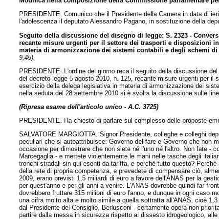
Modifica nella composizione della Commissione parlamentare per 
PRESIDENTE. Comunico che il Presidente della Camera in data di ieri 
l'adolescenza il deputato Alessandro Pagano, in sostituzione della depu
Seguito della discussione del disegno di legge: S. 2323 - Convers
recante misure urgenti per il settore dei trasporti e disposizioni i
materia di armonizzazione dei sistemi contabili e degli schemi di
9,45).
PRESIDENTE. L'ordine del giorno reca il seguito della discussione del 
del decreto-legge 5 agosto 2010, n. 125, recante misure urgenti per il se
esercizio della delega legislativa in materia di armonizzazione dei sist
nella seduta del 28 settembre 2010 si è svolta la discussione sulle lin
(Ripresa esame dell'articolo unico - A.C. 3725)
PRESIDENTE. Ha chiesto di parlare sul complesso delle proposte emend
SALVATORE MARGIOTTA. Signor Presidente, colleghe e colleghi deputati
peculiari che si autoattribuisce: Governo del fare e Governo che non met
occasione per dimostrare che non siete né l'uno né l'altro. Non fate - 
Marcegaglia - e mettete violentemente le mani nelle tasche degli italiani
tronchi stradali sin qui esenti da tariffa, e perché tutto questo? Perch
della rete di propria competenza, e prevedete di compensare ciò, almeno
2009, erano previsti 1,5 miliardi di euro a favore dell'ANAS per la ges
per quest'anno e per gli anni a venire. L'ANAS dovrebbe quindi far fro
dovrebbero fruttare 315 milioni di euro l'anno, e dunque in ogni caso 
una cifra molto alta e molto simile a quella sottratta all'ANAS, cioè 1,3 m
dal Presidente del Consiglio, Berlusconi - certamente opera non priorit
partire dalla messa in sicurezza rispetto al dissesto idrogeologico, alle 