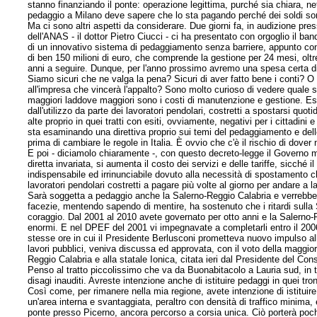
stanno finanziando il ponte: operazione legittima, purché sia chiara, net
pedaggio a Milano deve sapere che lo sta pagando perché dei soldi sono 
Ma ci sono altri aspetti da considerare. Due giorni fa, in audizione pre
dell'ANAS - il dottor Pietro Ciucci - ci ha presentato con orgoglio il ban
di un innovativo sistema di pedaggiamento senza barriere, appunto conn
di ben 150 milioni di euro, che comprende la gestione per 24 mesi, oltre i 
anni a seguire. Dunque, per l'anno prossimo avremo una spesa certa di 150
Siamo sicuri che ne valga la pena? Sicuri di aver fatto bene i conti? O 
all'impresa che vincerà l'appalto? Sono molto curioso di vedere quale sa
maggiori laddove maggiori sono i costi di manutenzione e gestione. Es
dall'utilizzo da parte dei lavoratori pendolari, costretti a spostarsi quo
alte proprio in quei tratti con esiti, ovviamente, negativi per i cittadin
sta esaminando una direttiva proprio sui temi del pedaggiamento e dell
prima di cambiare le regole in Italia. È ovvio che c'è il rischio di dove
E poi - diciamolo chiaramente -, con questo decreto-legge il Governo me
diretta invariata, si aumenta il costo dei servizi e delle tariffe, sicch
indispensabile ed irrinunciabile dovuto alla necessità di spostamento che
lavoratori pendolari costretti a pagare più volte al giorno per andare a l
Sarà soggetta a pedaggio anche la Salerno-Reggio Calabria e verrebbe da 
facezie, mentendo sapendo di mentire, ha sostenuto che i ritardi sulla 
coraggio. Dal 2001 al 2010 avete governato per otto anni e la Salerno-
enormi. E nel DPEF del 2001 vi impegnavate a completarli entro il 2006
stesse ore in cui il Presidente Berlusconi prometteva nuovo impulso al
lavori pubblici, veniva discussa ed approvata, con il voto della maggior
Reggio Calabria e alla statale Ionica, citata ieri dal Presidente del Cons
Penso al tratto piccolissimo che va da Buonabitacolo a Lauria sud, in t
disagi inauditi. Avreste intenzione anche di istituire pedaggi in quei tron
Così come, per rimanere nella mia regione, avete intenzione di istituir
un'area interna e svantaggiata, peraltro con densità di traffico minima, e
ponte presso Picerno, ancora percorso a corsia unica. Ciò porterà pochi 