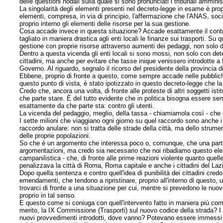
delle questioni nodali sulla quale si sono pronunciati i tribunali ammini
La singolarità degli elementi presenti nel decreto-legge in esame è pro
elementi, compresa, in via di principio, l'affermazione che l'ANAS, soc
proprio interno gli elementi delle risorse per la sua gestione.
Cosa accade invece in questa situazione? Accade esattamente il contra
tagliato in maniera drastica agli enti locali le finanze sui trasporti. S
gestione con proprie risorse attraverso aumenti dei pedaggi, non solo de
Dentro a questa vicenda gli enti locali si sono mossi, non solo con deter
cittadini, ma anche per evitare che tasse inique venissero introdotte a f
Governo. Al riguardo, segnalo il ricorso del presidente della provincia d
Ebbene, proprio di fronte a questo, come sempre accade nelle pubbliche
questo punto di vista, è stato ipotizzato in questo decreto-legge che la
Credo che, ancora una volta, di fronte alle proteste di altri soggetti ist
che parte stare. È del tutto evidente che in politica bisogna essere se
esattamente da che parte sta: contro gli utenti.
La vicenda del pedaggio, meglio, della tassa - chiamiamola così - che si
I sette milioni che viaggiano ogni giorno su quel raccordo sono anche i
raccordo anulare: non si tratta delle strade della città, ma dello strumen
delle proprie popolazioni.
So che è un argomento che interessa poco o, comunque, che una parte d
argomentazioni, ma credo sia necessario che noi ribadiamo questo e
campanilistica - che, di fronte alle prime reazioni violente quanto que
penalizzava la città di Roma, Roma capitale e anche i cittadini del Lazi
Dopo quella sentenza e contro quell'idea di punibilità dei cittadini cre
emendamenti, che tendono a ripristinare, proprio all'interno di questo,
trovarci di fronte a una situazione per cui, mentre si prevedono le nu
proprio in tal senso.
E questo come si coniuga con quell'intervento fatto in maniera più com
merito, la IX Commissione (Trasporti) sul nuovo codice della strada? I pr
nuovi provvedimenti introdotti, dove vanno? Potevano essere immessi d