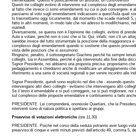
inemendabile. Questo è politicamente un assurdo, un controsenso!
Questi tre colleghi evitino di intervenire sul complesso degli emendam
al fatto che invece ci sono emendamenti su cui si può convergere, e al
passiamo al voto sugli emendamenti indicassero a quest'Aula quali son
lo trasmettiamo oggi sicuramente, dal momento che scade martedì 5, 
fatto in altri momenti, in modo tale che noi adesso lo modifichiamo, nell
martedì.
Diversamente, se questa non è l'opinione dei colleghi, evitino di prenderc
Aula a votare, perché non è così che si fa. Qui, infatti, non c'è un at
sarebbe invece del tutto strumentale la posizione della maggioranza e de
complesso degli emendamenti quando si sostiene che questo provvedime
vista delle posizioni che si assumono.
Ringrazio, peraltro, il sottosegretario Giachino perché ha sempre tenut
colleghi, sia in Assemblea, perché è già intervenuto alla fine della disc
Signor Presidente, noi abbiamo una proposta precisa: proponiamo che v
pedaggiamento e chiediamo anche di modificare un atteggiamento che ri
riferimento a una serie di società regionali e per venire incontro alle in
Signor Presidente, quindi sono esplicito nel dire che - essendo questo l
intervengano altri dieci colleghi - evitiamo che intervengano altri col
Se il testo è emendabile e si può correggere, se si può migliorare, noi
sul complesso delle proposte emendative e continueremo a farlo anche 
PRESIDENTE. Lei comprenderà, onorevole Quartiani, che la Presidenza n
interventi sono di natura politica e spettano ai gruppi.
Preavviso di votazioni elettroniche
(ore 11,30).
PRESIDENTE. Poiché nel corso della seduta potranno aver luogo votaz
preavviso di cinque e venti minuti previsti dall'articolo 49, comma 5, 