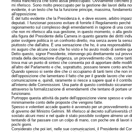
molta franchezza che sono assai preoccupato. Ovviamente cercherò poi
mi riferisco. Sono molto preoccupato per la gestione dei lavori della n
evidente, è un testo che ha la funzione principe, massima, fondamenta
all'opposizione.
È del tutto evidente che la Presidenza è, e deve essere, arbitro imparziale
deputati. I funzionari possono evitare di fornirle il Regolamento perch
ragionamento sul complesso degli emendamenti in ragione di una consid
che non mi riferisco alla sua gestione, in questo momento, o alla gesti
alla figura del Presidente della Camera in quanto garante dei diritti indi
poter svolgere politica in un confronto diretto, ma senza avere la sens
piuttosto che dall'altra. È una sensazione che ho, è una responsabilit
mi auguro che alcune cose che ho visto e ho avuto modo di sentire qu
Detto questo, signor Presidente, intervengo più direttamente sul provv
strada della decretazione d'urgenza, un provvedimento che, come tanti a
trova mai un punto di sintesi che consenta poi di apportare delle modi
all'altro del Parlamento e che, soprattutto, possano tenere conto anche
Quando spesso si sente dire che ci occupiamo di tanti temi che non int
dell'opposizione che lamentano il fatto che per il grande lavoro che vi
comunicazione e, quindi, raramente si riesce a sapere qual è il contribu
all'interno delle Commissioni. Una parte di questo contributo sicurame
attraverso la formalizzazione di emendamenti che tentano di portare
u
funzionano.
Purtroppo questa attività da parte dell'opposizione viene spesso e vole
minimamente conto delle proposte che vengono fatte.
Spesso e volentieri accade quanto è avvenuto per un provvedimento all
di governo del Ministro Gelmini. Mi riferisco al decreto sull'università
sostato alcuni mesi e nel quale è stato possibile svolgere almeno un d
tentando di far passare con un colpo di mano, con poche ore di lavori i
pochi giorni.
Considerato che poi ieri, nelle sue comunicazioni, il Presidente del Con