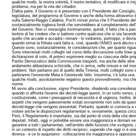
qualche modo, la nostra volontà, il nostro tentativo, di modificare e mi
problema, ma per la vita dei cittadini.
D'altra parte, il Governo si è presentato con il Presidente del Consiglio, 
legislatura, del programma di Governo e anche della forma attraverso il 
sulla Salerno-Reggio Calabria. Pochi minuti prima che il Presidente de
sostanzialmente toglieva fondi che servirebbero al completamento dell'ope
del Governo. Non ci meraviglia minimamente, quindi, il fatto che a parol
tentino di far credere che si battono contro qualcosa che si sta facen
quello che accade e accadrà i romani - lo vedranno, purtroppo, e dovr
quando ormai la frittata sarà fatta e, cioè, quando l'ANAS avrà deciso di
Queste sono, sostanzialmente, le considerazioni che, per quanto rigu
Sono intervenuti molti colleghi nel corso della discussione sulle linee ge
dichiarazioni di voto, di poterci esprimere meglio su ciascuna delle p
Partito Democratico della Commissione trasporti, ma anche delle altre 
andamento abbastanza schizoide, che ci arriva, nelle misure e nel mod
problemi. Non parliamo poi di quello della Tirrenia; molti colleghi sono 
parleranno l'onorevole Meta e l'onorevole Velo. Insomma, c'è tutta una s
qualche modo, assolutamente negativo questo provvedimento, ma che ci
norme.
Mi avvio alla conclusione, signor Presidente, ribadendo una considerazio
quando si affronta l'esame dei decreti-legge questi, in un certo senso, gi
costituzionale, come i presupposti di necessità e di urgenza. Inoltre, 
aspetti che vengono palesemente violati
ovviamente non solo da quest
decreti-legge che vengono presentati. Pertanto, quando si comincia a vi
violare anche le disposizioni regolamentari e, ovviamente, questa circo
Però, il Regolamento è importante, sia dal punto di vista della vita de
deputati. Infatti, oggi vi potrebbe essere una maggioranza e domani v
garantire a tutti i parlamentari, nell'ambito delle funzioni che svolgono,
in un contesto di rispetto dei diritti reciproci, sapendo che oggi vi è
diversa - e ce lo auguriamo - collocazione tra maggioranza e opposizio