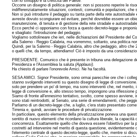
con lo sviluppo e la crescita del Paese.
Occorre un disegno di politica generale: non si possono reperire le ris
indifferenziatamente situazioni, contesti, comunità e popolazioni, che 
Non si può introdurre il pedaggio su tanta parte della rete autostradale
avreste dovuto scongiurare ed evitare, perché dovrebbe essere un obietti
manutenzione, di tenuta e di gestione della rete stradale e autostradal
Ecco perché ci opponiamo con forza a questo decreto-legge e proponi
e sbagliato: l'introduzione del pedaggio.
Vogliamo sottolineare che ieri, nelle dichiarazioni del Presidente del Co
alla Salerno - Reggio Calabria, ma vorremmo, soltanto, una politica n
Quindi, per la Salerno - Reggio Calabria, altro che pedaggio, altro che
o quelli che, da tempo, attendiamo! Ciò è imposto da una considerazion
PRESIDENTE. Comunico che è presente in tribuna una delegazione del
Presidenza e l'Assemblea la saluta
(Applausi)
.
Ha chiesto di parlare l'onorevole Amici. Ne ha facoltà.
SESA AMICI. Signor Presidente, sono ormai parecchie ore che i colleghi 
stanno svolgendo interventi su questo disegno di legge di conversione. S
solo per prendere un po' di tempo, ma sono interventi che, nel merito, 
legge di conversione e, allo stesso tempo, impongono una riflessione p
Siamo di fronte all'ennesimo tentativo, svolto, come spesso avviene, i
sono stati reintrodotti, al Senato, una serie di emendamenti, che peggio
Parliamo di un decreto-legge che, a luglio, c'era stato presentato come i
Tirrenia e, quindi, avviare le procedure di privatizzazione.
In particolare, questo elemento della privatizzazione poneva una questi
sentito di nuovo elementi che ricordano la cultura liberale, la capacità
concorrenza. Esattamente quello che doveva essere l'obiettivo per la pr
costretti ad intervenire nel merito di questa questione, evidentement
l'elemento centrale di questo decreto-legge, quello che, mentre si disc