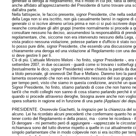
generale la deroga al Regolamento, ma il modo in cui poi, fatta la der
anche affidato all'apprezzamento del Presidente di turno trovare una 
dall'altra parte.
Nella fattispecie, le faccio presente, signor Presidente, che nella sedu
della Lega non si era iscritto, non già casualmente bensì in ragione di 
generale ci si iscrive almeno un'ora prima e non ci si può iscrivere dopo):
neanche consultare gli altri gruppi (mentre normalmente si procede a q
consultare nessuno ha deciso, assumendosi la responsabilità di prend
regolamentare, che, siccome non era intervenuto nessuno della Lega,
vista pratico nessuna violazione, potesse parlare e d'ufficio è stato iscr
Io posso pure dirle, signor Presidente, che essendo una discussione g
chiaramente una deroga ed una violazione al Regolamento con una deci
si deve gestire lì per lì.
C'è di più. L'attuale Ministro Meloni - ho finito, signor Presidente -, e
settembre 2007, in due occasioni - guardi come si trovano i sotterfugi
(testualmente le dico, signor Presidente) viene chiesta la parola da due
a titolo personale, gli onorevoli Del Bue e Mellano. Daremo loro la paro
lamenta osservando che non era intervenuto nessuno del suo gruppo e l
per tempo però, visto che siamo in questa condizione, anziché un quarto
Signor Presidente, ho finito, stiamo parlando di cose che non hanno nean
tant'è che molti colleghi non sanno di cosa stiamo parlando perché è s
quando si procede attraverso deroghe, bisogna avere anche non voglio dir
opera soltanto in ragione ed in funzione di una parte
(Applausi dei depu
PRESIDENTE. Onorevole Giachetti, la ringrazio per la chiarezza del s
alcuno. Lei ha ricordato alcuni precedenti che confermano quanto ho a
tener conto del Regolamento e della prassi, ma - come lei ricordava - i
Di derogare - mi permetto però di aggiungere - «apprezzate le circostanz
richiamava sono del tutto diverse rispetto a quelle in cui attualmente ci 
singolo parlamentare che in modo colpevole non si era iscritto per tem