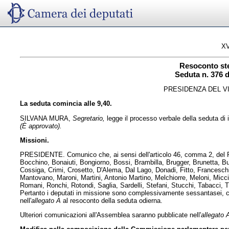
XV
Resoconto st
Seduta n. 376 d
PRESIDENZA DEL V
La seduta comincia alle 9,40.
SILVANA MURA,
Segretario,
legge il processo verbale della seduta di i
(È approvato).
Missioni.
PRESIDENTE. Comunico che, ai sensi dell'articolo 46, comma 2, del Reg
Bocchino, Bonaiuti, Bongiorno, Bossi, Brambilla, Brugger, Brunetta, Buon
Cossiga, Crimi, Crosetto, D'Alema, Dal Lago, Donadi, Fitto, Franceschi
Mantovano, Maroni, Martini, Antonio Martino, Melchiorre, Meloni, Micc
Romani, Ronchi, Rotondi, Saglia, Sardelli, Stefani, Stucchi, Tabacci, 
Pertanto i deputati in missione sono complessivamente sessantasei, co
nell'
allegato A
al resoconto della seduta odierna.
Ulteriori comunicazioni all'Assemblea saranno pubblicate nell'
allegato 