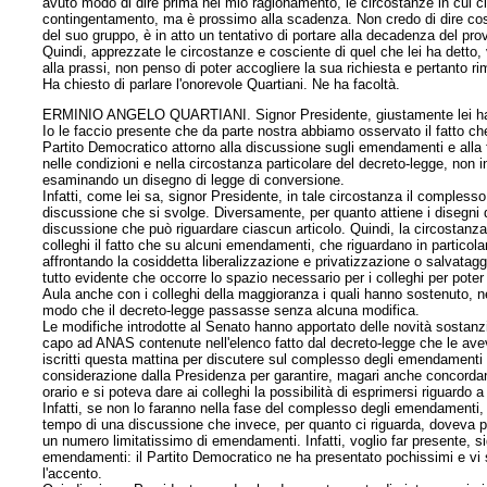
avuto modo di dire prima nel mio ragionamento, le circostanze in cui c
contingentamento, ma è prossimo alla scadenza. Non credo di dire cosa
del suo gruppo, è in atto un tentativo di portare alla decadenza del 
Quindi, apprezzate le circostanze e cosciente di quel che lei ha detto, 
alla prassi, non penso di poter accogliere la sua richiesta e pertanto r
Ha chiesto di parlare l'onorevole Quartiani. Ne ha facoltà.
ERMINIO ANGELO QUARTIANI. Signor Presidente, giustamente lei ha ric
Io le faccio presente che da parte nostra abbiamo osservato il fatto c
Partito Democratico attorno alla discussione sugli emendamenti e alla fa
nelle condizioni e nella circostanza particolare del decreto-legge, non 
esaminando un disegno di legge di conversione.
Infatti, come lei sa, signor Presidente, in tale circostanza il comples
discussione che si svolge. Diversamente, per quanto attiene i disegni
discussione che può riguardare ciascun articolo. Quindi, la circostanza 
colleghi il fatto che su alcuni emendamenti, che riguardano in particol
affrontando la cosiddetta liberalizzazione e privatizzazione o salvataggi
tutto evidente che occorre lo spazio necessario per i colleghi per poter 
Aula anche con i colleghi della maggioranza i quali hanno sostenuto, 
modo che il decreto-legge passasse senza alcuna modifica.
Le modifiche introdotte al Senato hanno apportato delle novità sostanzial
capo ad ANAS contenute nell'elenco fatto dal decreto-legge che le aveva
iscritti questa mattina per discutere sul complesso degli emendamenti
considerazione dalla Presidenza per garantire, magari anche concordand
orario e si poteva dare ai colleghi la possibilità di esprimersi riguardo 
Infatti, se non lo faranno nella fase del complesso degli emendamenti, 
tempo di una discussione che invece, per quanto ci riguarda, doveva p
un numero limitatissimo di emendamenti. Infatti, voglio far
presente, s
emendamenti: il Partito Democratico ne ha presentato pochissimi e v
l'accento.