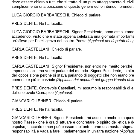
deve essere chiaro a tutti che si tratta di un puro atteggiamento di civi
semplicemente una posizione di questo genere ed io intendo riprender
LUCA GIORGIO BARBARESCHI. Chiedo di parlare.
PRESIDENTE. Ne ha facoltà.
LUCA GIORGIO BARBARESCHI. Signor Presidente, sono assolutamente 
accadendo, visto che è stata appena celebrata una giornata importante pe
un'offesa per l'intelligenza del nostro Paese
(Applausi dei deputati del g
CARLA CASTELLANI. Chiedo di parlare.
PRESIDENTE. Ne ha facoltà.
CARLA CASTELLANI. Signor Presidente, non entro nel merito perché al r
impronunciabili ma vorrei parlare del metodo. Signor Presidente, in al
dell'opposizione perché si stava parlando di soggetti che non erano prese
coerente e più imparziale
(Applausi dei deputati del gruppo Popolo dell
PRESIDENTE. Onorevole Castellani, mi assumo la responsabilità di esse
dell'onorevole Ciarrapico
(Applausi).
GIANCARLO LEHNER. Chiedo di parlare.
PRESIDENTE. Ne ha facoltà.
GIANCARLO LEHNER. Signor Presidente, mi associo anche io a questa pro
nostro Paese - che è ora di attuare e concretare lo spirito dell'etica e
espulso, cacciato e non può passare soltanto come una nostra stigmatiz
responsabilità e vada a fare il parlamentare in un'altra nazione
(Applaus