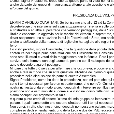
Quindi, signor Presidente, credo che da questo punto di vista non ci s
anche da parte dei gruppi di maggioranza attorno a tale questione e all
all'ordine del giorno.
PRESIDENZA DEL VICEP
ERMINIO ANGELO QUARTIANI. So benissimo che alle 12 c'è la Conferen
decreto-legge che interviene sulla privatizzazione di Tirrenia e sull
autostradali o ad altre superstrade che verranno pedaggiate, dalla Sicil
l'Italia e concerne un aggravio per le tasche dei cittadini e soprattutto, 
dover sopportare una situazione in cui le Ferrovie dello Stato, ma anche
anche ai
deliberata
della manovra di luglio che ha tagliato alle regioni e 
ferro!
Ho visto peraltro, signor Presidente, che la questione della priorità del
contenuta nei cinque punti della relazione del Presidente del Consiglio 
sono stati illustrati e votati dalla maggioranza con la fiducia. Però i pe
servizio delle ferrovie con degli aumenti, persino con il raddoppio dei
auto e dovendo pagare il pedaggio.
Mi pare che tutto ciò serva per affermare che occorreva, e occorre anc
anche a fare in modo che su altre questioni all'ordine del giorno di q
procedere nella discussione da parte di questa Assemblea.
Signor Presidente, come ho detto in precedenza, non mi pare che qui si 
sono i tempi necessari per fare un ostruzionismo, che non c'è. Quindi v
nostra richiesta di dare modo a dieci deputati di intervenire per illustr
posizione non è ostruzionistica, come si è visto nel corso della discus
siamo occupati dell'argomento in Aula.
A questo punto credo di essere l'ultimo del mio gruppo ad intervenire, m
parlare, i quali hanno detto che occorre sfruttare tutti i tempi necessa
Non vorrei, infatti, che i nostri dieci deputati non possano parlare, ma 
complesso degli emendamenti, uno della Lega e due del PdL, eccetera, 