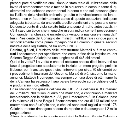
preoccupate di verificare quali siano lo stato reale di utilizzazione della s
lavori di ammodernamento e messa in sicurezza in corso in tante di quest
alternativi che debbono essere tenuti in conto e che soli possono giustif
tra l'utilizzo della viabilità ordinaria, gratuita e inevitabilmente più lenta
Invece, non vi fate minimamente carico di queste operazioni, indispensa
adeguata istruttoria, da una verifica delle condizioni che possano consen
Da questo punto di vista colpite tutta una serie di tratte autostradali: 
c'è il caso più tipico che in qualche misura indica come il provvedimen
Con grande franchezza: è un'autentica vergogna nazionale e riguarda l
Ieri il Presidente del Consiglio dei ministri, nell'illustrare i cinque punt
simbolicamente come primo impegno che il Governo in questa seconda fas
naturale della legislatura, ossia entro il 2013.
Peraltro, già ieri, il Ministro delle infrastrutture Matteoli si è reso con
tutti i parlamentari per specificare che entro la fine della legislatura, 
Salerno-Reggio Calabria ha una lunghezza di 443 chilometri.
Qual è la verità? La verità è che noi abbiamo ancora dieci interventi su
fase di progettazione assolutamente iniziale, un mero
progetto prelimina
Ebbene, per finanziare questi dieci interventi per circa 70 chilometri occ
i provvedimenti finanziari del Governo. Ma c'è di più: siccome la mano 
annunci, Matteoli li corregge, ma sempre con una dose di ottimismo fr
della Camera ha espresso il suo parere favorevole su tre delibere de
e produrranno i loro effetti.
Cosa stabiliscono queste delibere del CIPE? La delibera n. 83 interviene
dei 2 miliardi 700 milioni di euro che mancano, e continuano a mancare
intervenendo con la delibera n. 83, per il macrolotto 3, in Calabria, pas
e lo svincolo di Laino Borgo il finanziamento che era di 113 milioni pass
matematica non è un'opinione, è che ieri sono stati tagliati ulteriori 178
Calabria, mentre rimangono ancora da reperire e da assegnare i 2 miliar
progettazione.
Allora, è evidente che in queste condizioni la Salerno-Reggio Calabria è