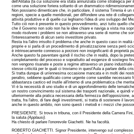
dell'Alitalia (la cui soluzione era stata annunziata come strategica per
come una soluzione foriera soltanto di un drammatico ridimensionament
Non possiamo dimenticare che, in particolare, il sistema Tirrenia è u
regioni, specie a quelle meridionali, per diffondere una rete di collegame
attività produttive e di quelle cui leghiamo l'idea di uno sviluppo del M
Tutto ciò non è presente in questo provvedimento, anzi tutto quello che 
che il Governo non solo non ha le idee chiare e naviga a vista ma sopra
modo risolvere i problemi se non attraverso una serie di norme che s
l'interessamento di alcun serio investitore privato.
Resta tra l'altro irrisolto il problema che anche in questo caso in realtà
proprie e si parla di un procedimento di privatizzazione senza però scio
è intrinsecamente connesso a porzioni non insignificanti di proprietà pu
Anche questo fa paventare quindi il rischio che in realtà, dopo la prete
completamento del processo e soprattutto ad esigenze di sostegno finan
non vengono risanate e poste a regime attraverso un piano industriale a
stesse criticità per le quali ci troviamo in quest'Aula a parlare della c
Si tratta dunque di un'ennesima occasione mancata e in molti dei nostri
peraltro, sebbene qualificato come urgente come sarebbe necessario foss
abbastanza caotico ed inutile all'interno di una problematica che merit
Vi è la necessità di uno studio e di un approfondimento delle tematic
un nostro convincimento sul sistema dei trasporti nazionale, e quindi 
ulteriormente alla pratica necessaria della fermezza dell'opposizione
tratta, fra l'altro, di fare degli investimenti, si tratta di sostenere il
anche in questo ambito, non sono questi i metodi e i mezzi che posson
PRESIDENTE. Si trova in tribuna, con il Presidente della Camera Fini,
la saluta
(Applausi)
.
Ha chiesto di parlare l'onorevole Giachetti. Ne ha facoltà.
ROBERTO GIACHETTI. Signor Presidente, intervengo sul complesso deg