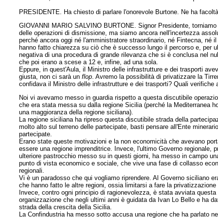
PRESIDENTE. Ha chiesto di parlare l'onorevole Burtone. Ne ha facoltà
GIOVANNI MARIO SALVINO BURTONE. Signor Presidente, torniamo a disc
delle operazioni di dismissione, ma siamo ancora nell'incertezza assol
perché ancora oggi né l'amministratore straordinario, né Fintecna, né il M
hanno fatto chiarezza su ciò che è successo lungo il percorso e, per ul
negativa di una procedura di grande rilevanza che si è conclusa nel nul
che poi erano a scese a 12 e, infine, ad una sola.
Eppure, in quest'Aula, il Ministro delle infrastrutture e dei trasporti a
giusta, non ci sarà un
flop
. Avremo la possibilità di privatizzare la Tir
confidava il Ministro delle infrastrutture e dei trasporti? Quali verifich
Noi vi avevamo messo in guardia rispetto a questa discutibile operazion
che era stata messa su dalla regione Sicilia (perché la Mediterranea h
una maggioranza della regione siciliana).
La regione siciliana ha ripreso questa discutibile strada della partecip
molto alto sul terreno delle partecipate, basti pensare all'Ente minerario
partecipate.
Erano state queste motivazioni e la non economicità che avevano portato
essere una regione imprenditrice. Invece, l'ultimo Governo regionale, pr
ulteriore pastrocchio messo su in questi giorni, ha messo in campo una p
punto di vista economico e sociale, che vive una fase di collasso econ
regionali.
Vi è un paradosso che qui vogliamo riprendere. Al Governo siciliano era
che hanno fatto le altre regioni, ossia limitarsi a fare la privatizzazion
Invece, contro ogni principio di ragionevolezza, è stata avviata questa
organizzazione che negli ultimi anni è guidata da Ivan Lo Bello e ha dat
strada della crescita della Sicilia.
La Confindustria ha messo sotto accusa una regione che ha parlato nel