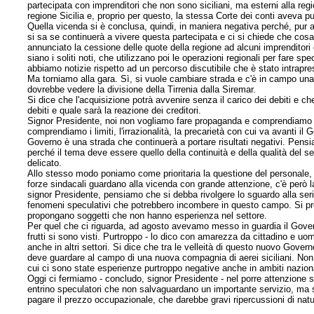
partecipata con imprenditori che non sono siciliani, ma esterni alla regi
regione Sicilia e, proprio per questo, la stessa Corte dei conti aveva punta
Quella vicenda si è conclusa, quindi, in maniera negativa perché, pur a
si sa se continuerà a vivere questa partecipata e ci si chiede che cos
annunciato la cessione delle quote della regione ad alcuni imprenditori 
siano i soliti noti, che utilizzano poi le operazioni regionali per fare 
abbiamo notizie rispetto ad un percorso discutibile che è stato intrapre
Ma torniamo alla gara. Sì, si vuole cambiare strada e c'è in campo un
dovrebbe vedere la divisione della Tirrenia dalla Siremar.
Si dice che l'acquisizione potrà avvenire senza il carico dei debiti e ch
debiti e quale sarà la reazione dei creditori.
Signor Presidente, noi non vogliamo fare propaganda e comprendiamo 
comprendiamo i limiti, l'irrazionalità, la precarietà con cui va avanti i
Governo è una strada che continuerà a portare risultati negativi. Pensi
perché il tema deve essere quello della continuità e della qualità
del s
delicato.
Allo stesso modo poniamo come prioritaria la questione del personale
forze sindacali guardano alla vicenda con grande attenzione, c'è però 
signor Presidente, pensiamo che si debba rivolgere lo sguardo alla seriet
fenomeni speculativi che potrebbero incombere in questo campo. Si pre
propongano soggetti che non hanno esperienza nel settore.
Per quel che ci riguarda, ad agosto avevamo messo in guardia il Governo
frutti si sono visti. Purtroppo - lo dico con amarezza da cittadino e uom
anche in altri settori. Si dice che tra le velleità di questo nuovo Govern
deve guardare al campo di una nuova compagnia di aerei siciliani. Non s
cui ci sono state esperienze purtroppo negative anche in ambiti nazion
Oggi ci fermiamo - concludo, signor Presidente - nel porre attenzione su
entrino speculatori che non salvaguardano un importante servizio, ma sop
pagare il prezzo occupazionale, che darebbe gravi ripercussioni di nat