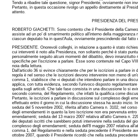
Tendo a ribadire tale questione, signor Presidente, ovviamente non inv
Pertanto, in questa occasione rivolgo un appello direttamente al Presi
attento.
PRESIDENZA DEL PRES
ROBERTO GIACHETTI. Sono contento che il Presidente della Camera sia 
assiste ad un po' di smarrimento politico all'interno della maggioranza n
ciascun deputato ha in quest'Aula, ovviamente prescindendo dal fatto 
PRESIDENTE. Onorevoli colleghi, in relazione a quanto è stato richiest
cui interventi è noto alla Presidenza, non soltanto perché è stato puntu
personalmente seguito alcuni momenti del dibattito, devo innanzitutto 
specifiche per l'iscrizione a parlare. Esse sono contenute nel Capo VIII 
noia della lettura.
Dall'articolo 36 si evince chiaramente che per le iscrizioni a parlare in 
regola è nel senso che le iscrizioni devono intervenire non meno di un'or
comma 1, stabilisce che «i deputati che intendono parlare in una discus
applica, con tutta evidenza, secondo l'univoco disposto regolamentare e
quella sugli articoli. Che tale fase consista in una discussione lo si ev
secondo comma, del Regolamento, che infatti la qualifica come discu
Pertanto, le iscrizioni a parlare in discussione sul complesso degli e
effettuato entro il giorno in cui la discussione stessa ha avuto inizio.
seduta del 5 novembre 2002, riferita all'atto Camera n. 3102, nel corso
degli emendamenti in quanto la loro iscrizione non era pervenuta entro i
emendamenti; seduta del 13 marzo 2007 relativa all'atto Camera n. 22
dei deputati iscritti che sarebbero potuti intervenire nella seduta del g
complesso degli emendamenti; seduta dell'8 maggio 2007 relativa all'a
comma 1, del Regolamento e nella seduta precedente il Presidente aveva
ottobre 2007, quando il Presidente ricordò che nella seduta precedente er