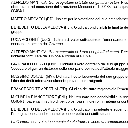
ALFREDO MANTICA,
Sottosegretario di Stato per gli affari esteri.
Prec
riformulate, ad eccezione della mozione Mecacci n. 1-00485, sulla qual
00484/1.
MATTEO MECACCI (PD). Insiste per la votazione del suo emendamento 1
BENEDETTO DELLA VEDOVA (FLI). Giudica condivisibili le finalità dell
gruppo.
LUCA VOLONTÈ (UdC). Dichiara di voler sottoscrivere l'emendamento Me
contrario espresso dal Governo.
ALFREDO MANTICA,
Sottosegretario di Stato per gli affari esteri.
Prec
richieste formulate dall'Unione europea alla Libia.
GIANPAOLO DOZZO (LNP). Dichiara il voto contrario del suo gruppo su
Vedova prefiguri un distacco della sua parte politica dall'attuale maggi
MASSIMO DONADI (IdV). Dichiara il voto favorevole del suo gruppo sull
Libia dei diritti internazionalmente previsti per i migranti.
FRANCESCO TEMPESTINI (PD). Giudica del tutto ragionevole l'emendam
MICHAELA BIANCOFIORE (PdL). Nel reputare non condivisibile la posiz
00484/1, paventa il rischio di pericolosi passi indietro in materia di cont
BENEDETTO DELLA VEDOVA (FLI). Giudicato imprudente e superficiale l'
l'immigrazione clandestina nel pieno rispetto dei diritti umani.
La Camera, con votazione nominale elettronica, approva l'emendamen