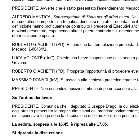
PRESIDENTE. Avverte che è stato presentato l'emendamento Mecacci 1-
ALFREDO MANTICA,
Sottosegretario di Stato per gli affari esteri.
Nel 
materie ulteriori rispetto alla tematica dei flussi migratori, ricorda che 
definizione hanno proficuamente contribuito i precedenti Esecutivi anche
mozioni presentate, esprimendo altresì parere contrario sull'emendamen
riformulazione proposta.
ROBERTO GIACHETTI (PD). Ritiene che la riformulazione proposta da
Mecacci 1-00484/1.
LUCA VOLONTÈ (UdC). Chiede una breve sospensione della seduta per co
Governo.
ROBERTO GIACHETTI (PD). Prospetta l'opportunità di procedere eventu
MASSIMO DONADI (IdV). Si associa alla richiesta precedentemente fo
PRESIDENTE. Non essendovi obiezioni, ritiene di poter accedere alla r
Sull'ordine dei lavori.
PRESIDENTE. Comunica che il deputato Giuseppe Drago, la cui elezione c
oggi stesso presentato le proprie dimissioni dal mandato parlamentare; 
dimissioni avrà luogo dopo la discussione delle mozioni, con priorità ris
La seduta, sospesa alle 16,45, è ripresa alle 17,05.
Si riprende la discussione.