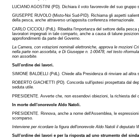
LUCIANO AGOSTINI (PD). Dichiara il voto favorevole del suo gruppo su
GIUSEPPE RUVOLO (Misto-Noi Sud-PID). Richiama gli aspetti salienti del
della pesca, anche attraverso un'apposita conferenza internazionale.
CARLO CICCIOLI (PdL). Ribadita l'importanza del settore della pesca per 
lavoratori impegnati in tale comparto, anche a causa di talune posizio
approfondimenti da parte del Governo.
La Camera, con votazioni nominali elettroniche, approva le mozioni Cr
nella parte non assorbita, e Di Giuseppe n. 1-00478, nel testo riformula
non assorbite.
Sull'ordine dei lavori.
SIMONE BALDELLI (PdL). Chiede alla Presidenza di rinviare ad altra sed
ROBERTO GIACHETTI (PD). Concorda sull'ipotesi prospettata dal deputat
seduta utile.
PRESIDENTE. Avverte che, non essendovi obiezioni, la richiesta del de
In morte dell'onorevole Aldo Natoli.
PRESIDENTE. Rinnova, anche a nome dell'Assemblea, le espressioni dell
scomparso.
Interviene per ricordare la figura dell'onorevole Aldo Natoli il deput
Sull'ordine dei lavori e per la risposta ad uno strumento del sinda