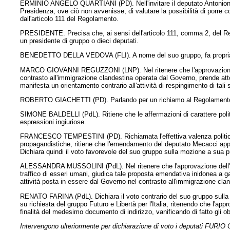
ERMINIO ANGELO QUARTIANI (PD). Nell'invitare il deputato Antonione a 
Presidenza, ove ciò non avvenisse, di valutare la possibilità di porr
dall'articolo 111 del Regolamento.
PRESIDENTE. Precisa che, ai sensi dell'articolo 111, comma 2, del Re
un presidente di gruppo o dieci deputati.
BENEDETTO DELLA VEDOVA (FLI). A nome del suo gruppo, fa propria 
MARCO GIOVANNI REGUZZONI (LNP). Nel ritenere che l'approvazione de
contrasto all'immigrazione clandestina operata dal Governo, prende atto 
manifesta un orientamento contrario all'attività di respingimento di tali 
ROBERTO GIACHETTI (PD). Parlando per un richiamo al Regolamento, i
SIMONE BALDELLI (PdL). Ritiene che le affermazioni di carattere pol
espressioni ingiuriose.
FRANCESCO TEMPESTINI (PD). Richiamata l'effettiva valenza politico-
propagandistiche, ritiene che l'emendamento del deputato Mecacci appro
Dichiara quindi il voto favorevole del suo gruppo sulla mozione a sua p
ALESSANDRA MUSSOLINI (PdL). Nel ritenere che l'approvazione dell'e
traffico di esseri umani, giudica tale proposta emendativa inidonea a gar
attività posta in essere dal Governo nel contrasto all'immigrazione cla
RENATO FARINA (PdL). Dichiara il voto contrario del suo gruppo sulla 
su richiesta del gruppo Futuro e Libertà per l'Italia, ritenendo che l'
finalità del medesimo documento di indirizzo, vanificando di fatto gli obie
Intervengono ulteriormente per dichiarazione di voto i deputat