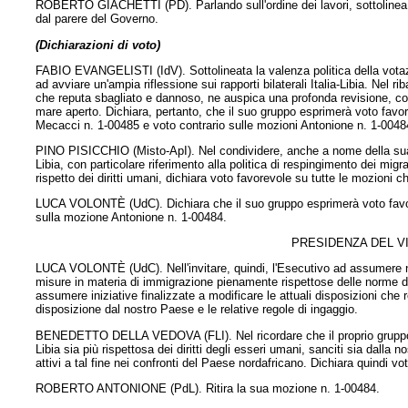
ROBERTO GIACHETTI (PD). Parlando sull'ordine dei lavori, sottolinea iro
dal parere del Governo.
(Dichiarazioni di voto)
FABIO EVANGELISTI (IdV). Sottolineata la valenza politica della votazi
ad avviare un'ampia riflessione sui rapporti bilaterali Italia-Libia. Nel ri
che reputa sbagliato e dannoso, ne auspica una profonda revisione, con 
mare aperto. Dichiara, pertanto, che il suo gruppo esprimerà voto fav
Mecacci n. 1-00485 e voto contrario sulle mozioni Antonione n. 1-00484
PINO PISICCHIO (Misto-ApI). Nel condividere, anche a nome della sua com
Libia, con particolare riferimento alla politica di respingimento dei mig
rispetto dei diritti umani, dichiara voto favorevole su tutte le mozioni 
LUCA VOLONTÈ (UdC). Dichiara che il suo gruppo esprimerà voto favorevo
sulla mozione Antonione n. 1-00484.
PRESIDENZA DEL V
LUCA VOLONTÈ (UdC). Nell'invitare, quindi, l'Esecutivo ad assumere nei 
misure in materia di immigrazione pienamente rispettose delle norme di dir
assumere iniziative finalizzate a modificare le attuali disposizioni che
disposizione dal nostro Paese e le relative regole di ingaggio.
BENEDETTO DELLA VEDOVA (FLI). Nel ricordare che il proprio gruppo per
Libia sia più rispettosa dei diritti degli esseri umani, sanciti sia dall
attivi a tal fine nei confronti del Paese nordafricano. Dichiara quindi
ROBERTO ANTONIONE (PdL). Ritira la sua mozione n. 1-00484.