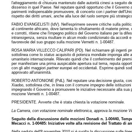
l'atteggiamento di chiusura mantenuto dalle autorità cinesi a seguito 
dissenso in quel Paese. Nel reputare quindi opportuno che il Governo adot
parimenti indispensabile promuovere, di concerto con i
partner
dell'Uni
rispetto dei diritti umani, anche alla luce del ruolo sempre più strateg
FABIO EVANGELISTI (IdV). Nell'esprimere severe critiche sulla politic
al continente africano, dove lamenta lo sfruttamento di materie prime, de
e corrotti, ritiene che l'impegno politico del Governo italiano per la di
intransigenza, senza risultare in alcun modo condizionato da accordi e n
favorevole del suo gruppo sulla mozione Vernetti n. 1-00487.
ROSA MARIA VILLECCO CALIPARI (PD). Nel richiamare gli ingenti progr
sottolinea come lo
status
acquisito di potenza mondiale imponga alle aut
umanitario internazionale. Rilevato quindi che il conferimento del prem
per manifestare una prima auspicabile apertura sul tema, reputa opportu
con gli altri maggiori
partner
europei ed occidentali. Esprime quindi sodd
approvato all'unanimità.
ROBERTO ANTONIONE (PdL). Nel reputare una decisione giusta, coraggi
Xiaobo, sottolinea che, in linea con il comune impegno delle istituzioni
impegnando il Governo a promuovere le iniziative necessarie alla sua pr
mozione Vernetti n. 1-00487.
PRESIDENTE. Avverte che è stata chiesta la votazione nominale.
La Camera, con votazione nominale elettronica, approva la mozione Ve
Seguito della discussione delle mozioni Donadi n. 1-00440, Tempes
Mecacci n. 1-00485: Iniziative volte alla revisione del Trattato di a
Nella seduta dell'8 novembre 2010 si è svolta la discussione sulle linee