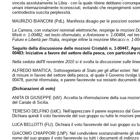
vincola assolutamente la Libia - con la quale ritiene debbano comunque in
umani internazionalmente riconosciuti, evitando che respingimenti somm
centrodestra suscita perplessità.
MAURIZIO BIANCONI (PdL). Manifesta disagio per le posizioni sostenute
La Camera, con votazioni nominali elettroniche, respinge le mozioni D
Misiti n. 1-00482, nel testo riformulato, e Antonione n. 1-00484, nel tes
Futuro e Libertà per l'Italia, respinge infine la mozione Mecacci n. 1-00
Seguito della discussione delle mozioni Cristaldi n. 1-00447, Agos
00483: Iniziative a favore del settore della pesca, con particolare 
Nella seduta dell'8 novembre 2010 si è svolta la discussione sulle linee
ALFREDO MANTICA,
Sottosegretario di Stato per gli affari esteri.
Nel 
di misure in favore del settore della pesca, al quale il Governo rivol
00478, purché riformulata, e parere favorevole sui restanti documenti di
(Dichiarazioni di voto)
ANITA DI GIUSEPPE (IdV). Accetta la riformulazione della sua mozione n. 1
del Canale di Sicilia.
TERESIO DELFINO (UdC). Nell'apprezzare il parere espresso dal Gover
Dichiara quindi il voto favorevole del suo gruppo su tutte le mozioni pr
LUCA BELLOTTI (FLI). Dichiara il voto favorevole del suo gruppo su tu
GIACOMO CHIAPPORI (LNP). Nel condividere sostanzialmente gli obietti
nome del suo gruppo il voto favorevole su tutti i documenti di indirizzo 