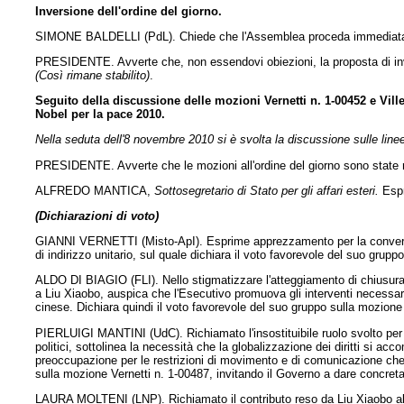
Inversione dell'ordine del giorno.
SIMONE BALDELLI (PdL). Chiede che l'Assemblea proceda immediatament
PRESIDENTE. Avverte che, non essendovi obiezioni, la proposta di inver
(Così rimane stabilito)
.
Seguito della discussione delle mozioni Vernetti n. 1-00452 e Ville
Nobel per la pace 2010.
Nella seduta dell'8 novembre 2010 si è svolta la discussione sulle linee
PRESIDENTE. Avverte che le mozioni all'ordine del giorno sono state r
ALFREDO MANTICA,
Sottosegretario di Stato per gli affari esteri.
Espr
(Dichiarazioni di voto)
GIANNI VERNETTI (Misto-ApI). Esprime apprezzamento per la converge
di indirizzo unitario, sul quale dichiara il voto favorevole del suo gruppo
ALDO DI BIAGIO (FLI). Nello stigmatizzare l'atteggiamento di chiusura
a Liu Xiaobo, auspica che l'Esecutivo promuova gli interventi necessari 
cinese. Dichiara quindi il voto favorevole del suo gruppo sulla mozion
PIERLUIGI MANTINI (UdC). Richiamato l'insostituibile ruolo svolto per olt
politici, sottolinea la necessità che la globalizzazione dei diritti si a
preoccupazione per le restrizioni di movimento e di comunicazione che 
sulla mozione Vernetti n. 1-00487, invitando il Governo a dare concret
LAURA MOLTENI (LNP). Richiamato il contributo reso da Liu Xiaobo all'af