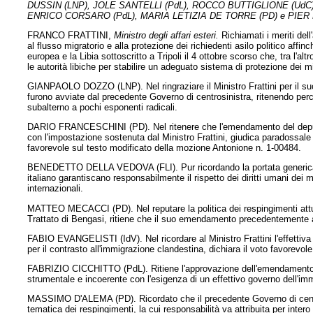
DUSSIN (LNP), JOLE SANTELLI (PdL), ROCCO BUTTIGLIONE (UdC
ENRICO CORSARO (PdL), MARIA LETIZIA DE TORRE (PD) e PIER
FRANCO FRATTINI,
Ministro degli affari esteri.
Richiamati i meriti del
al flusso migratorio e alla protezione dei richiedenti asilo politico affi
europea e la Libia sottoscritto a Tripoli il 4 ottobre scorso che, tra l
le autorità libiche per stabilire un adeguato sistema di protezione dei m
GIANPAOLO DOZZO (LNP). Nel ringraziare il Ministro Frattini per il suo in
furono avviate dal precedente Governo di centrosinistra, ritenendo perc
subalterno a pochi esponenti radicali.
DARIO FRANCESCHINI (PD). Nel ritenere che l'emendamento del depu
con l'impostazione sostenuta dal Ministro Frattini, giudica paradossal
favorevole sul testo modificato della mozione Antonione n. 1-00484.
BENEDETTO DELLA VEDOVA (FLI). Pur ricordando la portata generica del
italiano garantiscano responsabilmente il rispetto dei diritti umani de
internazionali.
MATTEO MECACCI (PD). Nel reputare la politica dei respingimenti attu
Trattato di Bengasi, ritiene che il suo emendamento precedentemente app
FABIO EVANGELISTI (IdV). Nel ricordare al Ministro Frattini l'effettiva
per il contrasto all'immigrazione clandestina, dichiara il voto favorev
FABRIZIO CICCHITTO (PdL). Ritiene l'approvazione dell'emendamento d
strumentale e incoerente con l'esigenza di un effettivo governo dell'im
MASSIMO D'ALEMA (PD). Ricordato che il precedente Governo di centrosi
tematica dei respingimenti, la cui responsabilità va attribuita per in