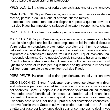
nostro parere è assolutamente favorevole.
PRESIDENTE. Ha chiesto di parlare per dichiarazione di voto l'onorevol
GIANLUCA PINI. Signor Presidente, annuncio il voto favorevole del gru
storico, perché è dal 2002 che si attende questa ratifica.
I problemi sono stati creati da una disparità rispetto a quanto previsto
fra i due Paesi ha impedito lo sviluppo di relazioni economiche, che in
PRESIDENTE. Ha chiesto di parlare per dichiarazione di voto l'onorevo
MARIO BARBI. Signor Presidente, intervengo per confermare il voto fav
rifaccio alle ragioni che ho illustrato ampiamente ieri in sede di discuss
Vorrei soltanto riprendere, brevemente, due elementi: il primo è legato 
della ratifica. Sarebbe stato opportuno che la ratifica fosse avvenuta 
migliorare e a
potenziare i rapporti fra i due Paesi, i quali avevano una s
Il secondo elemento è che questo Accordo interessa, tra gli altri, molti no
Ricordo che la nostra comunità in Canada è molto numerosa, composta sia
Questo Accordo aiuta loro per le questioni che riguardano le imposizioni fi
politico, commerciale ed economico, tra i due Paesi.
PRESIDENTE. Ha chiesto di parlare per dichiarazione di voto l'onorevo
GINO BUCCHINO. Signor Presidente, come deputato eletto nella riparti
soddisfazione per la ratifica dell'Accordo con il Canada contro le doppi
dall'onorevole Barbi - e dopo le mie numerose sollecitazioni ed interrog
L'Accordo porterà benefici alle imprese e ai cittadini italiani, anche in 
residenti in Canada che potranno quindi, direttamente o indirettamente,
L'Accordo pone le basi per una più proficua collaborazione economica tr
prelievo fiscale tra lo Stato in cui viene prodotto un reddito e lo Stat
struttura di base per lo sviluppo degli scambi commerciali e degli inves