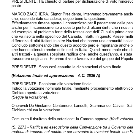
PRESIDENTE. Ha chiesto di parlare per dichiarazione di voto l'onorevol
posto.
MARCO ZACCHERA. Signor Presidente, intervengo brevemente anche per
che, essendo italo-canadese, segue bene la questione.
Effettivamente rimane aperto il contenzioso per il pagamento delle pen
anche per il riconoscimento a questo punto di alcuni diritti che i nostri
ad esempio, al problema forte della tassazione dell'ICI sulla prima ca
che va risolta nello specifico del Canada. Infatti, in questo Paese molti
differenza di altri italiani in altre Nazioni che hanno una comunità it
Concludo sottolineando che questo accordo però è importante anche per 
che hanno ottenuto anche delle sedi in Italia. Quindi meno male che d
altri trattati - a questa sospirata ratifica che, anche quest'anno, è st
trascorrere degli anni. Esprimo il voto favorevole del gruppo del Popolo 
PRESIDENTE. Sono così esaurite le dichiarazioni di voto finale.
(Votazione finale ed approvazione - A.C. 3836-A)
PRESIDENTE. Passiamo alla votazione finale.
Indìco la votazione nominale finale, mediante procedimento elettronico,
Dichiaro aperta la votazione.
(Segue la votazione).
Onorevoli De Girolamo, Centemero, Landolfi, Giammanco, Calvisi, Saltam
Dichiaro chiusa la votazione.
Comunico il risultato della votazione: la Camera approva
(Vedi votazion
(S. 2273 - Ratifica ed esecuzione della Convenzione tra il Governo dell
materia di imposte sul reddito e per prevenire le evasioni fiscali, con P