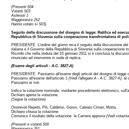
(Presenti 504
Votanti 503
Astenuti 1
Maggioranza 252
Hanno votato
sì
503).
Seguito della discussione del disegno di legge: Ratifica ed esecuz
Repubblica di Slovenia sulla cooperazione transfrontaliera di poliz
PRESIDENTE. L'ordine del giorno reca il seguito della discussione del 
italiana e il Governo della Repubblica di Slovenia sulla cooperazione tra
Ricordo che nella seduta del 10 gennaio 2011 si è conclusa la discussio
rinunciato ad intervenire in sede di replica.
(Esame degli articoli - A.C. 3827-A)
PRESIDENTE. Passiamo all'esame degli articoli del disegno di legge di
Passiamo all'esame dell'articolo 1
(Vedi l'allegato A - A.C. 3827-A)
, al
Passiamo ai voti.
Indìco la votazione nominale, mediante procedimento elettronico, sull'a
Dichiaro aperta la votazione.
(Segue la votazione).
Onorevoli Repetti, Pili, Calderisi, Goisis, Calearo Ciman, Motta...
Dichiaro chiusa la votazione.
Comunico il risultato della votazione: la Camera approva
(Vedi votazion
(Presenti e votanti 500
Maggioranza 251