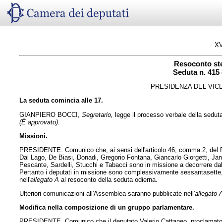
XV
Resoconto st
Seduta n. 415 
PRESIDENZA DEL VIC
La seduta comincia alle 17.
GIANPIERO BOCCI,
Segretario,
legge il processo verbale della seduta 
(È approvato).
Missioni.
PRESIDENTE. Comunico che, ai sensi dell'articolo 46, comma 2, del Reg
Dal Lago, De Biasi, Donadi, Gregorio Fontana, Giancarlo Giorgetti, Ja
Pescante, Sardelli, Stucchi e Tabacci sono in missione a decorrere dal
Pertanto i deputati in missione sono complessivamente sessantasette, 
nell'
allegato A
al resoconto della seduta odierna.
Ulteriori comunicazioni all'Assemblea saranno pubblicate nell'
allegato 
Modifica nella composizione di un gruppo parlamentare.
PRESIDENTE. Comunico che il deputato Valerio Cattaneo, proclamato il