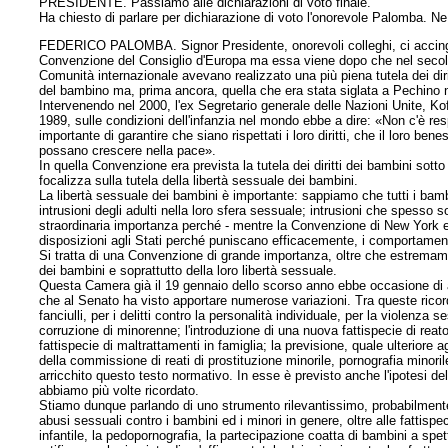
PRESIDENTE. Passiamo alle dichiarazioni di voto finale.
Ha chiesto di parlare per dichiarazione di voto l'onorevole Palomba. Ne
FEDERICO PALOMBA. Signor Presidente, onorevoli colleghi, ci accingiam
Convenzione del Consiglio d'Europa ma essa viene dopo che nel secolo s
Comunità internazionale avevano realizzato una più piena tutela dei diri
del bambino ma, prima ancora, quella che era stata siglata a Pechino ne
Intervenendo nel 2000, l'ex Segretario generale delle Nazioni Unite, Kof
1989, sulle condizioni dell'infanzia nel mondo ebbe a dire: «Non c'è res
importante di garantire che siano rispettati i loro diritti, che il loro be
possano crescere nella pace».
In quella Convenzione era prevista la tutela dei diritti dei bambini sotto
focalizza sulla tutela della libertà sessuale dei bambini.
La libertà sessuale dei bambini è importante: sappiamo che tutti i bam
intrusioni degli adulti nella loro sfera sessuale; intrusioni che spesso
straordinaria importanza perché - mentre la Convenzione di New York er
disposizioni agli Stati perché puniscano efficacemente, i comportamenti
Si tratta di una Convenzione di grande importanza, oltre che estremame
dei bambini e soprattutto della loro libertà sessuale.
Questa Camera già il 19 gennaio dello scorso anno ebbe occasione di a
che al Senato ha visto apportare numerose variazioni. Tra queste ricordi
fanciulli, per i delitti contro la personalità individuale, per la violenza
corruzione di minorenne; l'introduzione di una nuova fattispecie di reato,
fattispecie di maltrattamenti in famiglia; la previsione, quale
ulteriore 
della commissione di reati di prostituzione minorile, pornografia minoril
arricchito questo testo normativo. In esse è previsto anche l'ipotesi de
abbiamo più volte ricordato.
Stiamo dunque parlando di uno strumento rilevantissimo, probabilmente 
abusi sessuali contro i bambini ed i minori in genere, oltre alle fattisp
infantile, la pedopornografia, la partecipazione coatta di bambini a spe