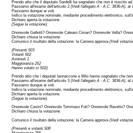
Prendo atto che il deputato Sardelli ha segnalato che non è riuscito ad
Passiamo all'esame dell'articolo 2
(Vedi l'allegato A - A.C. 3836-A)
, al
Passiamo dunque ai voti.
Indìco la votazione nominale, mediante procedimento elettronico, sull'a
Dichiaro aperta la votazione.
(Segue la votazione).
Onorevole Galletti? Onorevole Calearo Ciman? Onorevole Vella? Onore
Dichiaro chiusa la votazione.
Comunico il risultato della votazione: la Camera approva
(Vedi votazion
(Presenti 503
Votanti 502
Astenuti 1
Maggioranza 252
Hanno votato
sì
502).
Prendo atto che i deputati Iannaccone e Milo hanno segnalato che non 
Passiamo all'esame dell'articolo 3
(Vedi l'allegato A - A.C. 3836-A)
, al
Passiamo dunque ai voti.
Indìco la votazione nominale, mediante procedimento elettronico, sull'a
Dichiaro aperta la votazione.
(Segue la votazione).
Onorevole Casini? Onorevole Tommaso Foti? Onorevole Ravetto? Ono
Dichiaro chiusa la votazione.
Comunico il risultato della votazione: la Camera approva
(Vedi votazion
(Presenti e votanti 508
Maggioranza 255