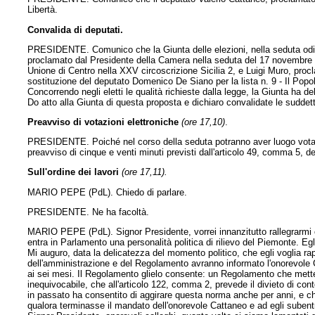
Libertà.
Convalida di deputati.
PRESIDENTE. Comunico che la Giunta delle elezioni, nella seduta odiern
proclamato dal Presidente della Camera nella seduta del 17 novembre 20
Unione di Centro nella XXV circoscrizione Sicilia 2, e Luigi Muro, pro
sostituzione del deputato Domenico De Siano per la lista n. 9 - Il Popo
Concorrendo negli eletti le qualità richieste dalla legge, la Giunta ha de
Do atto alla Giunta di questa proposta e dichiaro convalidate le suddett
Preavviso di votazioni elettroniche
(ore 17,10)
.
PRESIDENTE. Poiché nel corso della seduta potranno aver luogo votaz
preavviso di cinque e venti minuti previsti dall'articolo 49, comma 5, 
Sull'ordine dei lavori
(ore 17,11).
MARIO PEPE (PdL). Chiedo di parlare.
PRESIDENTE. Ne ha facoltà.
MARIO PEPE (PdL). Signor Presidente, vorrei innanzitutto rallegrarmi 
entra in Parlamento una personalità politica di rilievo del Piemonte. Egli
Mi auguro, data la delicatezza del momento politico, che egli voglia r
dell'amministrazione e del Regolamento avranno informato l'onorevole C
ai sei mesi. Il Regolamento glielo consente: un Regolamento che mette ne
inequivocabile, che all'articolo 122, comma 2, prevede il divieto di 
in passato ha consentito di aggirare questa norma anche per anni, e ch
qualora terminasse il mandato dell'onorevole Cattaneo e ad egli subentrass