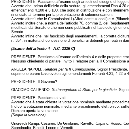
PRESIDENTE. Passiamo all'esame degli articoli del disegno di legge di 
Avverto che, prima dell'inizio della seduta, gli emendamenti Rao 4.20 e
emendamenti 4.100 e 5.100, che sono in distribuzione e con riferimento a
rinunciato al termine per la presentazione di subemendamenti.
Avverto altresì che le Commissioni I (Affari costituzionali) e V (Bilanci
Avverto inoltre che, a norma dell'articolo 70, comma 2, del Regolamento,
modificati dal Senato e che non sono pubblicati nel fascicolo gli emend
Senato.
Avverto infine che, nel fascicolo degli emendamenti, la corretta dicitura 
n. 354, in materia di concessione di benefici ai detenuti per reati in da
(Esame dell'articolo 4 - A.C. 2326-C)
PRESIDENTE. Passiamo all'esame dell'articolo 4 e delle proposte em
Nessuno chiedendo di parlare, invito il relatore per la II Commissione 
ANGELA NAPOLI,
Relatore per la II Commissione
. Signor Presidente
esprimono parere favorevole sugli emendamenti Ferranti 4.21, 4.22 e 4
PRESIDENTE. Il Governo?
GIACOMO CALIENDO,
Sottosegretario di Stato per la giustizia
. Signo
PRESIDENTE. Passiamo ai voti.
Avverto che è stata chiesta la votazione nominale mediante procedimen
Indìco la votazione nominale, mediante procedimento elettronico, sul
Dichiaro aperta la votazione.
(Segue la votazione).
Onorevoli Rampi, Cesareo, De Girolamo, Ravetto, Capano, Rosso, Cuomo,
Scandroglio, Binetti, Leone e Vernetti...