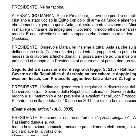
PRESIDENTE. Ne ha facoltà.
ALESSANDRO MARAN. Signor Presidente, intervengo per dire semplic
cristiano è stato ucciso in Egitto con colpi di arma da fuoco e almeno alt
che domani svolgeremo qui in Aula, sollecito la partecipazione del Min
in maniera unitaria e da impegnare il Governo in modo efficace a farsi car
mondo. È una sollecitazione ad un impegno che domani potrà vedere u
(Applausi)
.
PRESIDENTE. Onorevole Maran, lei insieme a tutta l'Aula sa che su ques
della riunione della Conferenza dei presidenti di gruppo è stata posta l
necessità di lavorare affinché domani si possa arrivare ad una mozione 
presidenti di gruppo e la Presidenza si augura che si possa dare un s
Seguito della discussione del disegno di legge: S. 2157 - Ratifica
Governo della Repubblica di Azerbaigian per evitare le doppie imp
evasioni fiscali, con Protocollo aggiuntivo fatti a Baku il 21 lugli
PRESIDENTE. L'ordine del giorno reca il seguito della discussione del
Convenzione tra il Governo della Repubblica italiana e il Governo della
reddito e sul patrimonio e per prevenire le evasioni fiscali, con Protocol
Ricordo che nella seduta del 10 gennaio 2011 si è svolta la discussione 
(Esame degli articoli - A.C. 3835)
PRESIDENTE. Passiamo all'esame dell'articolo 1
(Vedi l'allegato A - 
Passiamo dunque ai voti.
Indìco la votazione nominale, mediante procedimento elettronico, sull'a
Dichiaro aperta la votazione.
(Segue la votazione).