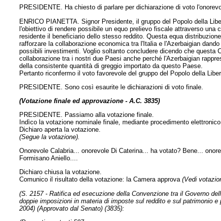
PRESIDENTE. Ha chiesto di parlare per dichiarazione di voto l'onorevo
ENRICO PIANETTA. Signor Presidente, il gruppo del Popolo della Liber
l'obiettivo di rendere possibile un equo prelievo fiscale attraverso una cor
residente il beneficiario dello stesso reddito. Questa equa distribuzio
rafforzare la collaborazione economica tra l'Italia e l'Azerbaigian dand
possibili investimenti. Voglio soltanto concludere dicendo che questa 
collaborazione tra i nostri due Paesi anche perché l'Azerbaigian rappre
della consistente quantità di greggio importato da questo Paese.
Pertanto riconfermo il voto favorevole del gruppo del Popolo della Liber
PRESIDENTE. Sono così esaurite le dichiarazioni di voto finale.
(Votazione finale ed approvazione - A.C. 3835)
PRESIDENTE. Passiamo alla votazione finale.
Indìco la votazione nominale finale, mediante procedimento elettronico, 
Dichiaro aperta la votazione.
(Segue la votazione).
Onorevole Calabria... onorevole Di Caterina... ha votato? Bene... onore
Formisano Aniello....
Dichiaro chiusa la votazione.
Comunico il risultato della votazione: la Camera approva
(Vedi votazion
(S. 2157 - Ratifica ed esecuzione della Convenzione tra il Governo dell
doppie imposizioni in materia di imposte sul reddito e sul patrimonio e pe
2004) (Approvato dal Senato) (3835):