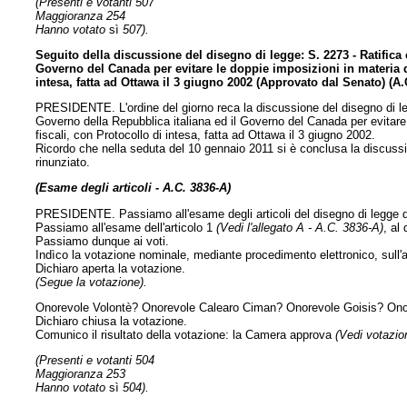
(Presenti e votanti 507
Maggioranza 254
Hanno votato
sì
507).
Seguito della discussione del disegno di legge: S. 2273 - Ratifica
Governo del Canada per evitare le doppie imposizioni in materia di
intesa, fatta ad Ottawa il 3 giugno 2002 (Approvato dal Senato) (A.
PRESIDENTE. L'ordine del giorno reca la discussione del disegno di le
Governo della Repubblica italiana ed il Governo del Canada per evitare 
fiscali, con Protocollo di intesa, fatta ad Ottawa il 3 giugno 2002.
Ricordo che nella seduta del 10 gennaio 2011 si è conclusa la discussio
rinunziato.
(Esame degli articoli - A.C. 3836-A)
PRESIDENTE. Passiamo all'esame degli articoli del disegno di legge di
Passiamo all'esame dell'articolo 1
(Vedi l'allegato A - A.C. 3836-A)
, al
Passiamo dunque ai voti.
Indìco la votazione nominale, mediante procedimento elettronico, sull'a
Dichiaro aperta la votazione.
(Segue la votazione).
Onorevole Volontè? Onorevole Calearo Ciman? Onorevole Goisis? Ono
Dichiaro chiusa la votazione.
Comunico il risultato della votazione: la Camera approva
(Vedi votazion
(Presenti e votanti 504
Maggioranza 253
Hanno votato
sì
504).