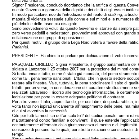
della vita umana.
Signor Presidente, concludo ricordando che la ratifica di questa Conve
questo Governo a garanzia della dignità e dei diritti degli esseri indifesi
In modo particolare, ricordo l'introduzione del reato di
stalking
, articolo
materia di violenza sessuale sulle donne e sui minori e le numerose dis
più deboli e delle fasce più disagiate.
Sono provvedimenti voluti da questo Governo e istanze da sempre patrimo
zero verso pedofili e molestatori, provvedimenti approvati con grande se
collaborazione dei gruppi di opposizione.
Per questi motivi, il gruppo della Lega Nord voterà a favore della rati
Padania)
.
PRESIDENTE. Ha chiesto di parlare per dichiarazione di voto l'onorevol
PASQUALE CIRIELLO. Signor Presidente, il gruppo parlamentare del Pa
siglata a Lanzarote il 25 ottobre 2007 per la protezione dei minori cont
Si tratta, innanzitutto, come è stato già ricordato, del primo strumento
come tali, penalmente sanzionati. L'Italia, che in questo settore occup
restare alla finestra. Vale, tuttavia, la pena sottolineare il salto di q
Infatti, per un verso, in considerazione del carattere strutturalmente 
realizzati attraverso il ricorso alle tecnologie informatiche, è certame
legislazione per porre in essere adeguate politiche di contrasto.
Per altro verso l'Italia, approfittando, per così dire, di questa ratifica, 
volta tanto non ispirati unicamente all'inasprimento delle pene, ma mi
di cui si avvertiva la necessità.
Cito per tutti la modifica dell'articolo 572 del codice penale, ormai ru
maltrattamenti contro familiari e conviventi, il quale estende l'applicaz
costantemente affermato dalla giurisprudenza di merito e di legittimità
consorzio di persone tra le quali, per strette relazioni e consuetudini di
tempo.
Senza voler ripercorre il catalogo delle modifiche introdotte, vorrei un