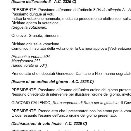
(Esame dell'articolo 8 - A.C. 2326-C)
PRESIDENTE. Passiamo all'esame dell'articolo 8
(Vedi l'allegato A - 
Passiamo dunque ai voti.
Indìco la votazione nominale, mediante procedimento elettronico, sull'a
Dichiaro aperta la votazione.
(Segue la votazione).
Onorevoli Granata, Simeoni...
Dichiaro chiusa la votazione.
Comunico il risultato della votazione: la Camera approva
(Vedi votazion
(Presenti e votanti 504
Maggioranza 253
Hanno votato
sì
504).
Prendo atto che i deputati Genovese, Damiano e Nizzi hanno segnalato
(Esame di un ordine del giorno - A.C. 2326-C)
PRESIDENTE. Passiamo all'esame dell'unico ordine del giorno presen
Nessuno chiedendo di intervenire per illustrare l'ordine del giorno, invi
GIACOMO CALIENDO,
Sottosegretario di Stato per la giustizia
. Il Go
PRESIDENTE. Prendo atto che i presentatori non insistono per la votaz
È così esaurito l'esame dell'unico ordine del giorno presentato.
(Dichiarazioni di voto finale - A.C. 2326-C)