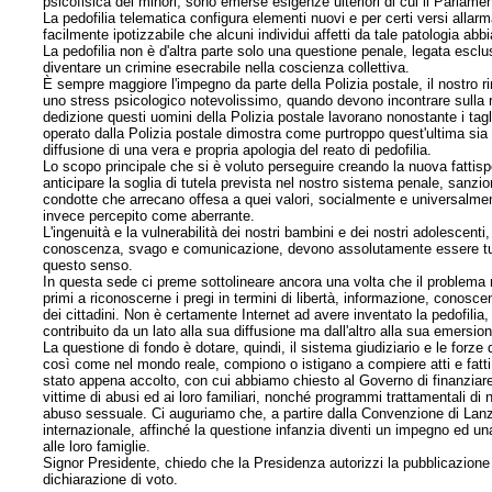
psicofisica dei minori, sono emerse esigenze ulteriori di cui il Parlame
La pedofilia telematica configura elementi nuovi e per certi versi allarma
facilmente ipotizzabile che alcuni individui affetti da tale patologia abb
La pedofilia non è d'altra parte solo una questione penale, legata esc
diventare un crimine esecrabile nella coscienza collettiva.
È sempre maggiore l'impegno da parte della Polizia postale, il nostro r
uno stress psicologico notevolissimo, quando devono incontrare sulla r
dedizione questi uomini della Polizia postale lavorano nonostante i tagl
operato dalla Polizia postale dimostra come purtroppo quest'ultima sia 
diffusione di una vera e propria apologia del reato di pedofilia.
Lo scopo principale che si è voluto perseguire creando la nuova fattispe
anticipare la soglia di tutela prevista nel nostro sistema penale, san
condotte che arrecano offesa a quei valori, socialmente e universalment
invece percepito come aberrante.
L'ingenuità e la vulnerabilità dei nostri bambini e dei nostri adolescenti,
conoscenza, svago e comunicazione, devono assolutamente essere tutela
questo senso.
In questa sede ci preme sottolineare ancora una volta che il problema 
primi a riconoscerne i pregi in termini di libertà, informazione, conoscen
dei cittadini. Non è certamente Internet ad avere inventato la pedofili
contribuito da un lato alla sua diffusione ma dall'altro alla sua emersi
La questione di fondo è dotare, quindi, il sistema giudiziario e le forze
così come nel mondo reale, compiono o istigano a compiere atti e fatti 
stato appena accolto, con cui abbiamo chiesto al Governo di finanziare 
vittime di abusi ed ai loro familiari, nonché programmi trattamentali di
abuso sessuale. Ci auguriamo che, a partire dalla Convenzione di Lanza
internazionale, affinché la questione infanzia diventi un impegno ed una
alle loro famiglie.
Signor Presidente, chiedo che la Presidenza autorizzi la pubblicazione 
dichiarazione di voto.