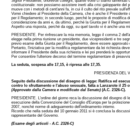
Signor Presidente, onorevoli colleghi, quante volte ci siamo lamentati d
costituzionale: non possiamo assistere inerti alla crisi galoppante del
muove con i metodi di cent'anni fa, in cui il culto del rito prevale sull'ef
Vorrei chiedere al Presidente della Camera, che è anche il Presidente 
per il Regolamento; in secondo luogo, perché le proposte di modifica 
considerazione da anni e, da ultimo, perché la Giunta per il Regolam
Aspetto una risposta, perché da oggi, su quel tavolo vi è anche una mia
PRESIDENTE. Per rinfrescare la mia memoria, leggo il comma 2 dell'art
elegge nella prima riunione un presidente, due vicepresidenti e tre segr
previo esame della Giunta per il Regolamento, deve essere approvato d
Pertanto, l'iniziativa per la modifica regolamentare da lei richiesta d
informare il Presidente della sua richiesta e lei poi prenderà le opportun
Per consentire l'ulteriore decorso del termine regolamentare di preavv
La seduta, sospesa alle 17,15, è ripresa alle 17,35.
PRESIDENZA DEL V
Seguito della discussione del disegno di legge: Ratifica ed esec
contro lo sfruttamento e l'abuso sessuale, fatta a Lanzarote il 2
(Approvato dalla Camera e modificato dal Senato)
(A.C. 2326-C).
PRESIDENTE. L'ordine del giorno reca la discussione del disegno di leg
esecuzione della Convenzione del Consiglio d'Europa per la protezione 
2007, nonché norme di adeguamento dell'ordinamento interno.
Ricordo che nella seduta del 10 gennaio 2011 si è conclusa la discussio
rappresentante del Governo.
(Esame degli articoli - A.C. 2326-C)