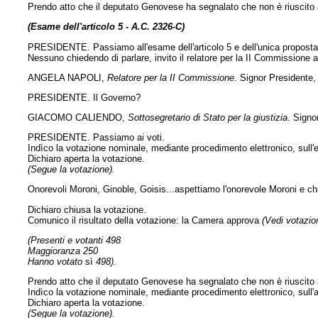
Prendo atto che il deputato Genovese ha segnalato che non è riuscito 
(Esame dell'articolo 5 - A.C. 2326-C)
PRESIDENTE. Passiamo all'esame dell'articolo 5 e dell'unica propos
Nessuno chiedendo di parlare, invito il relatore per la II Commissione 
ANGELA NAPOLI,
Relatore per la II Commissione
. Signor Presidente
PRESIDENTE. Il Governo?
GIACOMO CALIENDO,
Sottosegretario di Stato per la giustizia
. Signo
PRESIDENTE. Passiamo ai voti.
Indìco la votazione nominale, mediante procedimento elettronico, sul
Dichiaro aperta la votazione.
(Segue la votazione).
Onorevoli Moroni, Ginoble, Goisis...aspettiamo l'onorevole Moroni e ch
Dichiaro chiusa la votazione.
Comunico il risultato della votazione: la Camera approva
(Vedi votazion
(Presenti e votanti 498
Maggioranza 250
Hanno votato
sì
498).
Prendo atto che il deputato Genovese ha segnalato che non è riuscito 
Indìco la votazione nominale, mediante procedimento elettronico, sull'a
Dichiaro aperta la votazione.
(Segue la votazione).