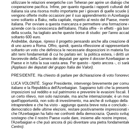
utilizzare le relazioni energetiche con Teheran per aprire un dialogo che 
cooperazione pacifica. Infine, per quanto riguarda i rapporti culturali 
italiana sia una risorsa molto importante per i giovani di quelle scuol
vengono offerte molte occasioni per il suo apprendimento in Azerbaigian, 
sono soltanto a Baku, nella capitale, rispetto al resto del Paese, mentre
italiana. Per ovviare a questa mancanza e permettere una formazione di
aziende con la conoscenza dell'italiano, l'Italia offre - in effetti - già b
della scuola, ha tagliato anche queste borse di studio: per l'anno acca
soltanto 600 euro.
Andrebbe, dunque, ripreso il progetto pensando anche alla creazione di
di uno azero a Roma. Offro, quindi, questa riflessione al rappresentant
soltanto un voto che definisca le necessarie disposizioni in materia f
altri temi fondamentali di cui ho parlato ieri: la politica estera, i diritt
favorevole della Camera dei deputati per aprire il
dossier
Azerbaigian ed
Paese e in tutta la sua vasta area. Per questo - ripeto ancora -, ci sarà i
(Applausi dei deputati del gruppo Italia dei Valori)
.
PRESIDENTE. Ha chiesto di parlare per dichiarazione di voto l'onorevo
LUCA VOLONTÈ. Signor Presidente, intervengo brevemente per comunicar
italiano e la Repubblica dell'Azerbaigian. Sappiamo tutti che la present
imposizioni sul reddito e sul patrimonio e prevenire le evasioni fiscali
un certo rilievo, non solo nazionale, ma anche internazionale; è un modo 
quell'opportunità, non solo di investimento, ma anche di sviluppo dell
intraprendere e che ha visto - aggiungo questa breve nota e concludo - t
democratico delle ultime elezioni, restare positivamente impressionati
che l'Azerbaigian ha fatto nei confronti della democrazia. Questo svi
sostegno che il nostro Paese vuole dare, insieme alle nostre imprese, a
l'Azerbaigian e che può ancora di più diventare una pietra fondamental
Centro)
.