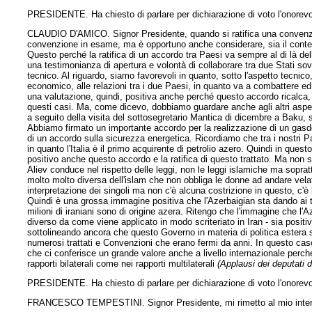
PRESIDENTE. Ha chiesto di parlare per dichiarazione di voto l'onorevo
CLAUDIO D'AMICO. Signor Presidente, quando si ratifica una convenzi
convenzione in esame, ma è opportuno anche considerare, sia il contesto 
Questo perché la ratifica di un accordo tra Paesi va sempre al di là de
una testimonianza di apertura e volontà di collaborare tra due Stati sov
tecnico. Al riguardo, siamo favorevoli in quanto, sotto l'aspetto tecnic
economico, alle relazioni tra i due Paesi, in quanto va a combattere ed 
una valutazione, quindi, positiva anche perché questo accordo ricalca,
questi casi. Ma, come dicevo, dobbiamo guardare anche agli altri aspetti
a seguito della visita del sottosegretario Mantica di dicembre a Baku,
Abbiamo firmato un importante accordo per la realizzazione di un gasdotto
di un accordo sulla sicurezza energetica. Ricordiamo che tra i nostri Pae
in quanto l'Italia è il primo acquirente di petrolio azero. Quindi in que
positivo anche questo accordo e la ratifica di questo trattato. Ma non
Aliev conduce nel rispetto delle leggi, non le leggi islamiche ma sopratt
molto molto diversa dell'islam che non obbliga le donne ad andare velat
interpretazione dei singoli ma non c'è alcuna costrizione in questo, c'è 
Quindi è una grossa immagine positiva che
l'Azerbaigian sta dando ai t
milioni di iraniani sono di origine azera. Ritengo che l'immagine che l'A
diverso da come viene applicato in modo scriteriato in Iran - sia posit
sottolineando ancora che questo Governo in materia di politica estera
numerosi trattati e Convenzioni che erano fermi da anni. In questo caso 
che ci conferisce un grande valore anche a livello internazionale perché l
rapporti bilaterali come nei rapporti multilaterali
(Applausi dei deputati 
PRESIDENTE. Ha chiesto di parlare per dichiarazione di voto l'onorevo
FRANCESCO TEMPESTINI. Signor Presidente, mi rimetto al mio interven