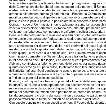
Vi è un altro aspetto qualificante che ha visto protagoniste maggioranz
delle Commissioni riunite che si sono occupate della materia. Il Senato, 
nostro codice di diritto penale che sottraeva la competenza relativa all'
attribuirla alle procure presso gli altri tribunali. Ebbene, la Commissio
modifica avrebbe potuto disperdere un patrimonio di competenze e di co
proficuo con la polizia postale in particolare nella scoperta e nella per
Quindi, in sede di Commissioni riunite abbiamo assunto la responsabili
vecchia disposizione normativa, evitando così che quel patrimonio orma
venivano trasferite dette competenze e dall'altro la polizia giudiziaria a
Bene, è stato detto anche in relazione agli altri obiettivi che, attraverso
come quelle che puniscono l'istigazione a reati, come ad esempio alla 
di queste fattispecie e anche l'introduzione originale di alcune misure di 
stato condannato per determinati delitti e nei confronti del quale il giud
residenza e anche lo spostamento della medesima, ai fini appunto non s
Credo quindi - e mi avvio alla conclusione - che il lavoro svolto di ap
Commissioni competenti e l'Assemblea, possa tranquillamente preludere 
in tal caso credo che il filo logico, che unisce questo provvedimento agli
Abbiamo cominciato a farlo nei confronti delle donne, per quanto riguar
quanto concerne gli atti persecutori, lo abbiamo fatto lanciando una batta
dell'attività mafiosa. Oggi concludiamo questo percorso, anche a tutela 
ordinamento della Convenzione di Lanzarote ci permette di dare un'ult
all'indice da parte dell'opinione pubblica.
Il lavoro, svolto quindi anche dal Popolo della Libertà, dalla sua rappr
in quest'Aula, ci lascia bene sperare per una accelerazione nell'iter 
rendere esecutive le disposizioni di questo iter non travagliato, ma app
tutela nei confronti dei minori come patrimonio all'interno del nostro 
tali da proteggere la crescita dei nostri minori e soprattutto tali da rend
possono rafforzare la tutela dei minori ed assicurarla in ogni Stato.
Con queste convinzioni e con questi argomenti il Popolo della Libertà a