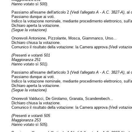
Hanno votato
sì
500).
Passiamo all'esame dell'articolo 2
(Vedi l'allegato A - A.C. 3827-A)
, al
Passiamo dunque ai voti.
Indìco la votazione nominale, mediante procedimento elettronico, sull'a
Dichiaro aperta la votazione.
(Segue la votazione).
Onorevoli Antonione, Pizzolante, Mosca, Giammanco, Urso...
Dichiaro chiusa la votazione.
Comunico il risultato della votazione: la Camera approva
(Vedi votazion
(Presenti e votanti 501
Maggioranza 251
Hanno votato
sì
501).
Passiamo all'esame dell'articolo 3
(Vedi l'allegato A - A.C. 3827-A)
, al
Passiamo dunque ai voti.
Indìco la votazione nominale, mediante procedimento elettronico, sull'a
Dichiaro aperta la votazione.
(Segue la votazione).
Onorevoli Valducci, De Girolamo, Granata, Scanderebech...
Dichiaro chiusa la votazione.
Comunico il risultato della votazione: la Camera approva
(Vedi votazion
(Presenti e votanti 505
Maggioranza 253
Hanno votato
sì
505).