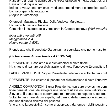
Passiamo all'esame dell'articolo 4
(Vedi l'allegato A - A.C. 3827-A)
, al
Passiamo dunque ai voti.
Indìco la votazione nominale, mediante procedimento elettronico, sull'a
Dichiaro aperta la votazione.
(Segue la votazione).
Onorevoli Mazzuca, Rivolta, Della Vedova, Margiotta...
Dichiaro chiusa la votazione.
Comunico il risultato della votazione: la Camera approva
(Vedi votazion
(Presenti e votanti 506
Maggioranza 254
Hanno votato
sì
506).
Prendo atto che il deputato Garagnani ha segnalato che non è riuscito
(Dichiarazioni di voto finale - A.C. 3827-A)
PRESIDENTE. Passiamo alle dichiarazioni di voto finale.
Ha chiesto di parlare per dichiarazione di voto l'onorevole Evangelisti. 
FABIO EVANGELISTI. Signor Presidente, intervengo soltanto per conferma
PRESIDENTE. Ha chiesto di parlare per dichiarazione di voto l'onorev
ANGELO COMPAGNON. Signor Presidente, non sarò brevissimo come il co
linee generali, così da svolgere una serie di riflessioni sulla validità de
Slovenia. Il contenuto è estremamente interessante rispetto al contrast
Soltanto per citare alcuni aspetti, nel campo della formazione è previst
con una filosofia diversa dal passato.
Vi è anche la possibilità - come si auspicava da tempo - dell'inseguiment