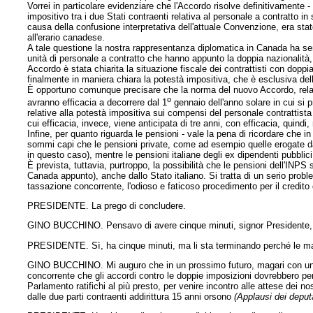
Vorrei in particolare evidenziare che l'Accordo risolve definitivamente -
impositivo tra i due Stati contraenti relativa al personale a contratto i
causa della confusione interpretativa dell'attuale Convenzione, era sta
all'erario canadese.
A tale questione la nostra rappresentanza diplomatica in Canada ha se
unità di personale a contratto che hanno appunto la doppia nazionalità,
Accordo è stata chiarita la situazione fiscale dei contrattisti con doppia 
finalmente in maniera chiara la potestà impositiva, che è esclusiva de
È opportuno comunque precisare che la norma del nuovo Accordo, relativ
o
avranno efficacia a decorrere dal 1
gennaio dell'anno solare in cui si p
relative alla potestà impositiva sui compensi del personale contrattista
cui efficacia, invece, viene anticipata di tre anni, con efficacia, quindi, 
Infine, per quanto riguarda le pensioni - vale la pena di ricordare che 
sommi capi che le pensioni private, come ad esempio quelle erogate dal
in questo caso), mentre le pensioni italiane degli ex dipendenti pubblic
È prevista, tuttavia, purtroppo, la possibilità che le pensioni dell'INP
Canada
appunto), anche dallo Stato italiano. Si tratta di un serio prob
tassazione concorrente, l'odioso e faticoso procedimento per il credito
PRESIDENTE. La prego di concludere.
GINO BUCCHINO. Pensavo di avere cinque minuti, signor Presidente, l
PRESIDENTE. Sì, ha cinque minuti, ma li sta terminando perché le m
GINO BUCCHINO. Mi auguro che in un prossimo futuro, magari con un 
concorrente che gli accordi contro le doppie imposizioni dovrebbero pe
Parlamento ratifichi al più presto, per venire incontro alle attese dei 
dalle due parti contraenti addirittura 15 anni orsono
(Applausi dei deput