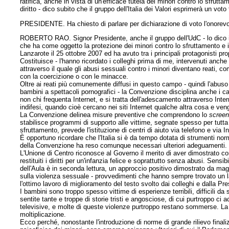
ratifica, anche in vista di un'efficace tutela dei minori contro lo sfru
diritto - dico subito che il gruppo dell'Italia dei Valori esprimerà un v
PRESIDENTE. Ha chiesto di parlare per dichiarazione di voto l'onorevo
ROBERTO RAO. Signor Presidente, anche il gruppo dell'UdC - lo dico in
che ha come oggetto la protezione dei minori contro lo sfruttamento e i
Lanzarote il 25 ottobre 2007 ed ha avuto tra i principali protagonisti pro
Costituisce - l'hanno ricordato i colleghi prima di me, intervenuti anche
attraverso il quale gli abusi sessuali contro i minori diventano reati, co
con la coercizione o con le minacce.
Oltre ai reati più comunemente diffusi in questo campo - quindi l'abuso 
bambini a spettacoli pornografici - la Convenzione disciplina anche i c
non chi frequenta Internet, e si tratta dell'adescamento attraverso Inte
indifesi, quando cioè cercano nei siti Internet qualche altra cosa e ven
La Convenzione delinea misure preventive che comprendono lo
screen
stabilisce programmi di supporto alle vittime, segnate spesso per tutta
sfruttamento, prevede l'istituzione di centri di aiuto via telefono e via In
È opportuno ricordare che l'Italia si è da tempo dotata di strumenti norm
della Convenzione ha reso comunque necessari ulteriori adeguamenti.
L'Unione di Centro riconosce al Governo il merito di aver dimostrato con
restituiti i diritti per un'infanzia felice e soprattutto senza abusi. Sensi
dell'Aula è in seconda lettura, un approccio positivo dimostrato da mag
sulla violenza sessuale - provvedimenti che hanno sempre trovato un 
l'ottimo lavoro
di miglioramento del testo svolto dai colleghi e dalla P
I bambini sono troppo spesso vittime di esperienze terribili, difficili 
sentite tante e troppe di storie tristi e angosciose, di cui purtroppo c
televisive, e molte di queste violenze purtroppo restano sommerse. La r
moltiplicazione.
Ecco perché, nonostante l'introduzione di norme di grande rilievo finaliz