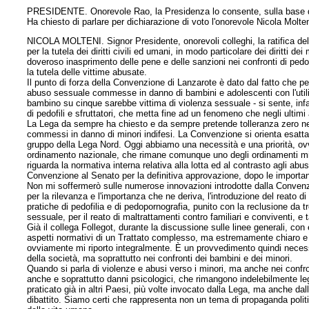
PRESIDENTE. Onorevole Rao, la Presidenza lo consente, sulla base de
Ha chiesto di parlare per dichiarazione di voto l'onorevole Nicola Molte
NICOLA MOLTENI. Signor Presidente, onorevoli colleghi, la ratifica d
per la tutela dei diritti civili ed umani, in modo particolare dei diritti d
doveroso inasprimento delle pene e delle sanzioni nei confronti di pedof
la tutela delle vittime abusate.
Il punto di forza della Convenzione di Lanzarote è dato dal fatto che p
abuso sessuale commesse in danno di bambini e adolescenti con l'util
bambino su cinque sarebbe vittima di violenza sessuale - si sente, infa
di pedofili e sfruttatori, che metta fine ad un fenomeno che negli ulti
La Lega da sempre ha chiesto e da sempre pretende tolleranza zero nei c
commessi in danno di minori indifesi. La Convenzione si orienta esatt
gruppo della Lega Nord. Oggi abbiamo una necessità e una priorità, ov
ordinamento nazionale, che rimane comunque uno degli ordinamenti migl
riguarda la normativa interna relativa alla lotta ed al contrasto agli abu
Convenzione al Senato per la definitiva approvazione, dopo le important
Non mi soffermerò sulle numerose innovazioni introdotte dalla Convenz
per la rilevanza e l'importanza che ne deriva, l'introduzione del reato d
pratiche di pedofilia e di pedopornografia, punito con la reclusione da tr
sessuale, per il reato di maltrattamenti contro familiari e conviventi, e t
Già il collega Follegot, durante la discussione sulle linee generali, co
aspetti normativi di un Trattato complesso, ma estremamente chiaro e i
ovviamente mi riporto integralmente. È un provvedimento quindi necessari
della società, ma soprattutto nei confronti dei bambini e dei minori.
Quando si parla di violenze e abusi verso i minori, ma anche nei confr
anche e soprattutto danni psicologici, che rimangono indelebilmente lega
praticato già in altri Paesi, più volte invocato dalla Lega, ma anche dal
dibattito. Siamo certi che rappresenta non un tema di propaganda politica