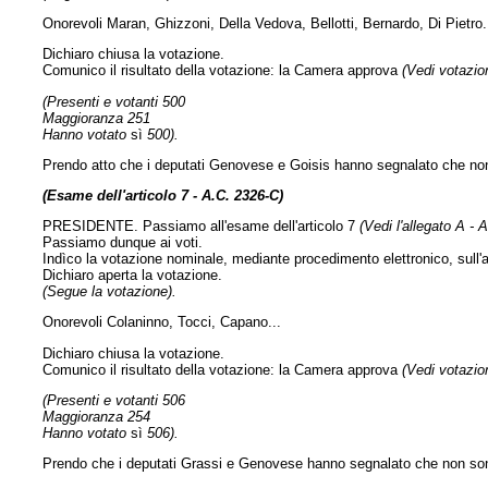
Onorevoli Maran, Ghizzoni, Della Vedova, Bellotti, Bernardo, Di Pietro..
Dichiaro chiusa la votazione.
Comunico il risultato della votazione: la Camera approva
(Vedi votazion
(Presenti e votanti 500
Maggioranza 251
Hanno votato
sì
500).
Prendo atto che i deputati Genovese e Goisis hanno segnalato che non 
(Esame dell'articolo 7 - A.C. 2326-C)
PRESIDENTE. Passiamo all'esame dell'articolo 7
(Vedi l'allegato A - 
Passiamo dunque ai voti.
Indìco la votazione nominale, mediante procedimento elettronico, sull'a
Dichiaro aperta la votazione.
(Segue la votazione).
Onorevoli Colaninno, Tocci, Capano...
Dichiaro chiusa la votazione.
Comunico il risultato della votazione: la Camera approva
(Vedi votazion
(Presenti e votanti 506
Maggioranza 254
Hanno votato
sì
506).
Prendo che i deputati Grassi e Genovese hanno segnalato che non sono