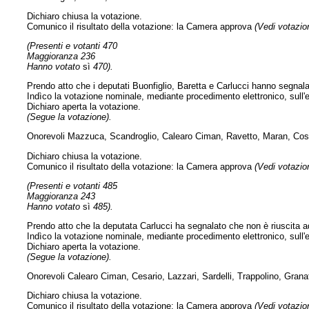
Dichiaro chiusa la votazione.
Comunico il risultato della votazione: la Camera approva
(Vedi votazion
(Presenti e votanti 470
Maggioranza 236
Hanno votato
sì
470).
Prendo atto che i deputati Buonfiglio, Baretta e Carlucci hanno segnal
Indìco la votazione nominale, mediante procedimento elettronico, sull
Dichiaro aperta la votazione.
(Segue la votazione).
Onorevoli Mazzuca, Scandroglio, Calearo Ciman, Ravetto, Maran, Cosci
Dichiaro chiusa la votazione.
Comunico il risultato della votazione: la Camera approva
(Vedi votazion
(Presenti e votanti 485
Maggioranza 243
Hanno votato
sì
485).
Prendo atto che la deputata Carlucci ha segnalato che non è riuscita a
Indìco la votazione nominale, mediante procedimento elettronico, sull
Dichiaro aperta la votazione.
(Segue la votazione).
Onorevoli Calearo Ciman, Cesario, Lazzari, Sardelli, Trappolino, Grana
Dichiaro chiusa la votazione.
Comunico il risultato della votazione: la Camera approva
(Vedi votazion