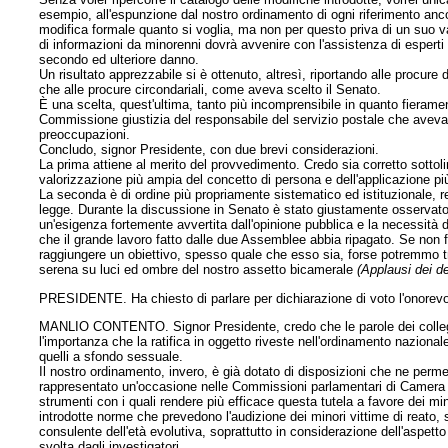
esempio, all'espunzione dal nostro ordinamento di ogni riferimento anco
modifica formale quanto si voglia, ma non per questo priva di un suo 
di informazioni da minorenni dovrà avvenire con l'assistenza di esperti d
secondo ed ulteriore danno.
Un risultato apprezzabile si è ottenuto, altresì, riportando alle procure d
che alle procure circondariali, come aveva scelto il Senato.
È una scelta, quest'ultima, tanto più incomprensibile in quanto fierame
Commissione giustizia del responsabile del servizio postale che aveva
preoccupazioni.
Concludo, signor Presidente, con due brevi considerazioni.
La prima attiene al merito del provvedimento. Credo sia corretto sottolin
valorizzazione più ampia del concetto di persona e dell'applicazione 
La seconda è di ordine più propriamente sistematico ed istituzionale, re
legge. Durante la discussione in Senato è stato giustamente osservato 
un'esigenza fortemente avvertita dall'opinione pubblica e la necessità d
che il grande lavoro fatto dalle due Assemblee abbia ripagato. Se non fo
raggiungere un obiettivo, spesso quale che esso sia, forse potremmo tr
serena su luci ed ombre del nostro assetto bicamerale
(Applausi dei d
PRESIDENTE. Ha chiesto di parlare per dichiarazione di voto l'onorevo
MANLIO CONTENTO. Signor Presidente, credo che le parole dei collegh
l'importanza che la ratifica in oggetto riveste nell'ordinamento naziona
quelli a sfondo sessuale.
Il nostro ordinamento, invero, è già dotato di disposizioni che ne perm
rappresentato un'occasione nelle Commissioni parlamentari di Camera e
strumenti con i quali rendere più efficace questa tutela a favore dei min
introdotte norme che prevedono l'audizione dei minori vittime di reato, s
consulente dell'età evolutiva, soprattutto in considerazione dell'aspetto
svolta dagli investigatori.