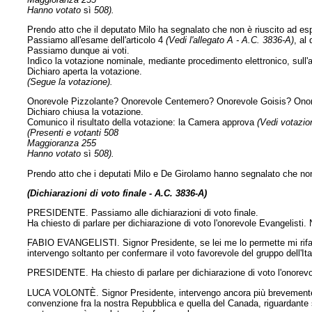
Hanno votato
sì
508).
Prendo atto che il deputato Milo ha segnalato che non è riuscito ad es
Passiamo all'esame dell'articolo 4
(Vedi l'allegato A - A.C. 3836-A)
, al
Passiamo dunque ai voti.
Indìco la votazione nominale, mediante procedimento elettronico, sull'a
Dichiaro aperta la votazione.
(Segue la votazione).
Onorevole Pizzolante? Onorevole Centemero? Onorevole Goisis? Ono
Dichiaro chiusa la votazione.
Comunico il risultato della votazione: la Camera approva
(Vedi votazion
(Presenti e votanti 508
Maggioranza 255
Hanno votato
sì
508).
Prendo atto che i deputati Milo e De Girolamo hanno segnalato che non
(Dichiarazioni di voto finale - A.C. 3836-A)
PRESIDENTE. Passiamo alle dichiarazioni di voto finale.
Ha chiesto di parlare per dichiarazione di voto l'onorevole Evangelisti. 
FABIO EVANGELISTI. Signor Presidente, se lei me lo permette mi rifacc
intervengo soltanto per confermare il voto favorevole del gruppo dell'Ital
PRESIDENTE. Ha chiesto di parlare per dichiarazione di voto l'onorevo
LUCA VOLONTÈ. Signor Presidente, intervengo ancora più brevemente ri
convenzione fra la nostra Repubblica e quella del Canada, riguardante se