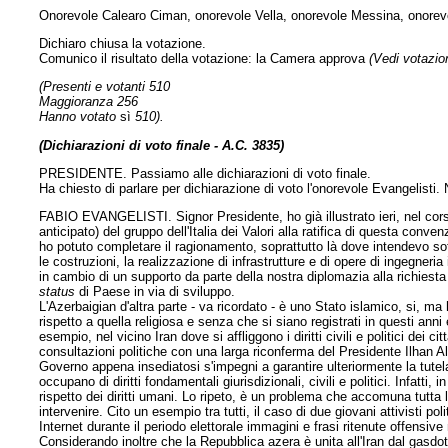
Onorevole Calearo Ciman, onorevole Vella, onorevole Messina, onorevo
Dichiaro chiusa la votazione.
Comunico il risultato della votazione: la Camera approva
(Vedi votazion
(Presenti e votanti 510
Maggioranza 256
Hanno votato
sì
510).
(Dichiarazioni di voto finale - A.C. 3835)
PRESIDENTE. Passiamo alle dichiarazioni di voto finale.
Ha chiesto di parlare per dichiarazione di voto l'onorevole Evangelisti. 
FABIO EVANGELISTI. Signor Presidente, ho già illustrato ieri, nel corso
anticipato) del gruppo dell'Italia dei Valori alla ratifica di questa con
ho potuto completare il ragionamento, soprattutto là dove intendevo sot
le costruzioni, la realizzazione di infrastrutture e di opere di ingegner
in cambio di un supporto da parte della nostra diplomazia alla richiest
status
di Paese in via di sviluppo.
L'Azerbaigian d'altra parte - va ricordato - è uno Stato islamico, si, ma
rispetto a quella religiosa e senza che si siano registrati in questi a
esempio, nel vicino Iran dove si affliggono i diritti civili e politici dei
consultazioni politiche con una larga riconferma del Presidente Ilhan Al
Governo appena insediatosi s'impegni a garantire ulteriormente la tutela
occupano di diritti fondamentali giurisdizionali, civili e politici. Infatti
rispetto dei diritti umani. Lo ripeto, è un problema che accomuna tutta
intervenire. Cito un esempio tra tutti, il caso di due giovani attivisti 
Internet durante il periodo elettorale immagini e frasi ritenute offensive 
Considerando inoltre che la Repubblica azera è unita all'Iran dal gasdot