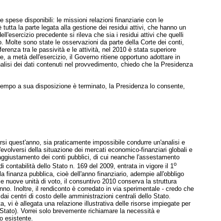
 spese disponibili: le missioni relazioni finanziarie con le
 è tutta la parte legata alla gestione dei residui attivi, che hanno un
ll'esercizio precedente si rileva che sia i residui attivi che quelli
. Molte sono state le osservazioni da parte della Corte dei conti,
enza tra le passività e le attività, nel 2010 è stata superiore
, a metà dell'esercizio, il Governo ritiene opportuno adottare in
analisi dei dati contenuti nel provvedimento, chiedo che la Presidenza
tempo a sua disposizione è terminato, la Presidenza lo consente,
carsi quest'anno, sia praticamente impossibile condurre un'analisi e
evolversi della situazione dei mercati economico-finanziari globali e
ggiustamento dei conti pubblici, di cui neanche l'assestamento
o
ontabilità dello Stato n. 169 del 2009, entrata in vigore il 1
la finanza pubblica, cioè dell'anno finanziario, adempie all'obbligo
le nuove unità di voto, il consuntivo 2010 conserva la struttura
nno. Inoltre, il rendiconto è corredato in via sperimentale - credo che
ai centri di costo delle amministrazioni centrali dello Stato.
a, vi è allegata una relazione illustrativa delle risorse impiegate per
o Stato). Vorrei solo brevemente richiamare la necessità e
o esistente.