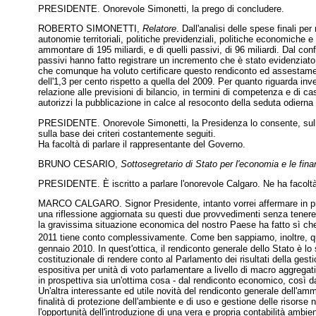
PRESIDENTE. Onorevole Simonetti, la prego di concludere.
ROBERTO SIMONETTI,
Relatore
. Dall'analisi delle spese finali p
autonomie territoriali, politiche previdenziali, politiche economiche e f
ammontare di 195 miliardi, e di quelli passivi, di 96 miliardi. Dal confr
passivi hanno fatto registrare un incremento che è stato evidenziato 
che comunque ha voluto certificare questo rendiconto ed assestamento.
dell'1,3 per cento rispetto a quella del 2009. Per quanto riguarda inv
relazione alle previsioni di bilancio, in termini di competenza e di c
autorizzi la pubblicazione in calce al resoconto della seduta odierna d
PRESIDENTE. Onorevole Simonetti, la Presidenza lo consente, sulla 
sulla base dei criteri costantemente seguiti.
Ha facoltà di parlare il rappresentante del Governo.
BRUNO CESARIO,
Sottosegretario di Stato per l'economia e le fina
PRESIDENTE. È iscritto a parlare l'onorevole Calgaro. Ne ha facoltà
MARCO CALGARO. Signor Presidente, intanto vorrei affermare in
una riflessione aggiornata su questi due provvedimenti senza tenere 
la gravissima situazione economica del nostro Paese ha fatto sì che
2011 tiene conto complessivamente. Come ben sappiamo, inoltre, questi
gennaio 2010. In quest'ottica, il rendiconto generale dello Stato è lo 
costituzionale di rendere conto al Parlamento dei risultati della gest
espositiva per unità di voto parlamentare a livello di macro aggregati
in prospettiva sia un'ottima cosa - dal rendiconto economico, così da 
Un'altra interessante ed utile novità del rendiconto generale dell'ammi
finalità di protezione dell'ambiente e di uso e gestione delle risorse
l'opportunità dell'introduzione di una vera e propria contabilità am