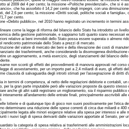
petto al 2009 del 4 per cento; la missione «Politiche previdenziali», che si è 
ilancio», che ha assorbito il 14,2 per cento degli impegni, con una diminuzione
ti, del 2,6 per cento; la missione «Diritti sociali, politiche sociali e famiglia»
'1,7 per cento.
ne «Debito pubblico», nel 2010 hanno registrato un incremento in termini assolut
ineare come la legge di riforma del bilancio dello Stato ha introdotto un livello 
conomica della gestione patrimoniale, e sappiamo tutti quanto siano necessari 
ioni relative ai beni immobili dello Stato possa essere superata o almeno ridott
el rendiconto patrimoniale dello Stato a prezzi di mercato.
truzione del valore di mercato dei beni e della rilevazione dei costi di manu
inanziario dei trasferimenti, anche considerando la disomogenea distribuzione de
ire un aggiornamento, a metà esercizio, degli stanziamenti del bilancio dello S
edente.
esame non sconti gli effetti dei provvedimenti di manovra approvati nel corso d
ge di assestamento, per un importo pari a 2,4 miliardi di euro, gli effetti del
clausola di salvaguardia degli introiti stimati per l'assegnazione di diritti d'
in termini di competenza, al netto delle regolazioni debitorie e contabili, un mi
uro, per la gran parte imputabile però alle variazioni proposte da questo stesso 
re anche gli altri saldi registrano un miglioramento, sia il risparmio pubblico 
é interamente all'andamento delle entrate finali, principalmente ascrivibili alle 
o.
lle lotterie e di qualunque tipo di gioco non suoni positivamente per l'etica dell
no determinano una riduzione delle spese correnti di circa due miliardi e 400 m
cipalmente legata alle minori esigenze relative alla spesa per interessi e alle
nti i nuovi tagli di spesa derivanti dalle variazioni apportate al Senato, per u
dato la categoria di spesa relativa ai trasferimenti alle amministrazioni local