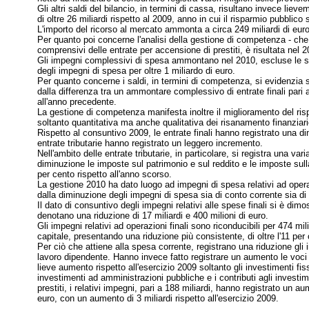
Gli altri saldi del bilancio, in termini di cassa, risultano invece lie
di oltre 26 miliardi rispetto al 2009, anno in cui il risparmio pubblico 
L'importo del ricorso al mercato ammonta a circa 249 miliardi di euro
Per quanto poi concerne l'analisi della gestione di competenza - che 
comprensivi delle entrate per accensione di prestiti, è risultata nel 2
Gli impegni complessivi di spesa ammontano nel 2010, escluse le spes
degli impegni di spesa per oltre 1 miliardo di euro.
Per quanto concerne i saldi, in termini di competenza, si evidenzia sop
dalla differenza tra un ammontare complessivo di entrate finali pari
all'anno precedente.
La gestione di competenza manifesta inoltre il miglioramento del risp
soltanto quantitativa ma anche qualitativa dei risanamento finanziari
Rispetto al consuntivo 2009, le entrate finali hanno registrato una dim
entrate tributarie hanno registrato un leggero incremento.
Nell'ambito delle entrate tributarie, in particolare, si registra una v
diminuzione le imposte sul patrimonio e sul reddito e le imposte sulla p
per cento rispetto all'anno scorso.
La gestione 2010 ha dato luogo ad impegni di spesa relativi ad operazi
dalla diminuzione degli impegni di spesa sia di conto corrente sia di
Il dato di consuntivo degli impegni relativi alle spese finali si è dimos
denotano una riduzione di 17 miliardi e 400 milioni di euro.
Gli impegni relativi ad operazioni finali sono riconducibili per 474 mil
capitale, presentando una riduzione più consistente, di oltre l'11 per
Per ciò che attiene alla spesa corrente, registrano una riduzione gli im
lavoro dipendente. Hanno invece fatto registrare un aumento le voci l
lieve aumento rispetto all'esercizio 2009 soltanto gli investimenti fissi 
investimenti ad amministrazioni pubbliche e i contributi agli investi
prestiti, i relativi impegni, pari a 188 miliardi, hanno registrato un au
euro, con un aumento di 3 miliardi rispetto all'esercizio 2009.