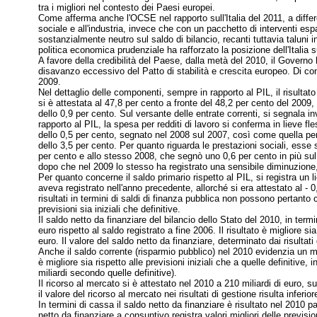
tra i migliori nel contesto dei Paesi europei.
Come afferma anche l'OCSE nel rapporto sull'Italia del 2011, a differe
sociale e all'industria, invece che con un pacchetto di interventi 
sostanzialmente neutro sul saldo di bilancio, recanti tuttavia taluni
politica economica prudenziale ha rafforzato la posizione dell'Italia
A favore della credibilità del Paese, dalla metà del 2010, il Governo h
disavanzo eccessivo del Patto di stabilità e crescita europeo. Di con
2009.
Nel dettaglio delle componenti, sempre in rapporto al PIL, il risultato
si è attestata al 47,8 per cento a fronte del 48,2 per cento del 2009
dello 0,9 per cento. Sul versante delle entrate correnti, si segnala i
rapporto al PIL, la spesa per redditi di lavoro si conferma in lieve fl
dello 0,5 per cento, segnato nel 2008 sul 2007, così come quella per
dello 3,5 per cento. Per quanto riguarda le prestazioni sociali, esse
per cento e allo stesso 2008, che segnò uno 0,6 per cento in più sul 
dopo che nel 2009 lo stesso ha registrato una sensibile diminuzione, 
Per quanto concerne il saldo primario rispetto al PIL, si registra un
aveva registrato nell'anno precedente, allorché si era attestato al -
risultati in termini di saldi di finanza pubblica non possono pertanto
previsioni sia iniziali che definitive.
Il saldo netto da finanziare del bilancio dello Stato del 2010, in termi
euro rispetto al saldo registrato a fine 2006. Il risultato è migliore si
euro. Il valore del saldo netto da finanziare, determinato dai risultati 
Anche il saldo corrente (risparmio pubblico) nel 2010 evidenzia un migl
è migliore sia rispetto alle previsioni iniziali che a quelle definitive, 
miliardi secondo quelle definitive).
Il ricorso al mercato si è attestato nel 2010 a 210 miliardi di euro, su
il valore del ricorso al mercato nei risultati di gestione risulta inferio
In termini di cassa il saldo netto da finanziare è risultato nel 2010 pa
netto da finanziare a consuntivo registra valori migliori delle previsio