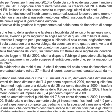
ato per l'esercizio finanziario 2010 la Corte dei conti evidenzia come il migl
Infatti, nel 2010, dopo due anni di netta flessione, la crescita del PIL è stata de
l PIL italiano è la più bassa crescita europea degli ultimi dieci anni.
e, che la riduzione dell'indebitamento netto realizzatasi lo scorso anno (meno
ché non si assiste al riassorbimento degli effetti associabili alla crisi dell'ec
alle nuove regole di
governance
europea.
ignificativo della gestione è rappresentato dal saldo netto da finanziare di compe
a che l'esito della gestione e la stessa leggibilità del rendiconto generale son
assivi, avendo i primi raggiunto la soglia record di quasi 230 miliardi di euro,
rivedere il progetto per il passaggio al bilancio di sola cassa, originariamente
i sola cassa con una nuova delega, da esercitare entro quattro anni, volta a rio
termini di competenza. Ritengo quanto mai opportuna questa decisione.
ella trasparenza dei conti, sul fenomeno strutturale delle regolazioni contabili 
 decreto-legge n. 78 del 2009, che ha disposto l'obbligo di procedere alla liquida
lizzato a pagamenti in conto sospeso di entità crescente che, per la maggior p
nsuntivo.
ià evidenziata da molti di noi, è che il rispetto del saldo netto da finanziare d
ore extratributario (circa 27 miliardi di euro), accertamenti caratterizzati da
.
istrano una riduzione di circa 13,5 miliardi di euro, derivante dalla diminuzion
rrenti risultano diminuite dell'1,4 per cento rispetto al 2009, mentre quelle final
intermedi registrano una riduzione del 25 per cento rispetto al 2009, i trasferim
009, e i redditi da lavoro dipendente dello 0,9 per cento rispetto al 2009. I tra
imenti correnti ad imprese del 6, 4 per cento rispetto al 2009.
menti ad amministrazioni pubbliche del 7,8 per cento rispetto al 2009; i contribu
2009. Evidenziano un lieve aumento solo gli investimenti fissi lordi, del 4,9 per c
so sulla gestione di competenza, vediamo che la spesa della missione «Debito 
missioni che dovrebbero descrivere invece le funzioni principali e gli obiettivi
e «Debito pubblico», quelle di maggior rilievo risultano essere: la missione «Rel