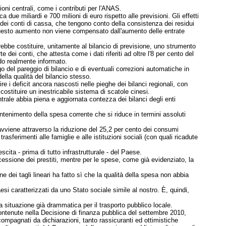
oni centrali, come i contributi per l'ANAS.
due miliardi e 700 milioni di euro rispetto alle previsioni. Gli effetti
 dei conti di cassa, che tengono conto della consistenza dei residui
e questo aumento non viene compensato dall'aumento delle entrate
rebbe costituire, unitamente al bilancio di previsione, uno strumento
dei conti, che attesta come i dati riferiti ad oltre l'8 per cento del
odo realmente informato.
o del pareggio di bilancio e di eventuali correzioni automatiche in
lla qualità del bilancio stesso.
 i deficit ancora nascosti nelle pieghe dei bilanci regionali, con
 costituire un inestricabile sistema di scatole cinesi.
ntrale abbia piena e aggiornata contezza dei bilanci degli enti
ntenimento della spesa corrente che si riduce in termini assoluti
avviene attraverso la riduzione del 25,2 per cento dei consumi
asferimenti alle famiglie e alle istituzioni sociali (con quali ricadute
scita - prima di tutto infrastrutturale - del Paese.
essione dei prestiti, mentre per le spese, come già evidenziato, la
 dei tagli lineari ha fatto sì che la qualità della spesa non abbia
si caratterizzati da uno Stato sociale simile al nostro. È, quindi,
una situazione già drammatica per il trasporto pubblico locale.
contenute nella Decisione di finanza pubblica del settembre 2010,
ccompagnati da dichiarazioni, tanto rassicuranti ed ottimistiche