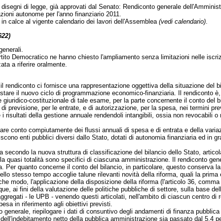
segni di legge, già approvati dal Senato: Rendiconto generale dell'Amministraz
azioni autonome per l'anno finanziario 2011.
 in calce al vigente calendario dei lavori dell'Assemblea
(vedi calendario)
.
622)
enerali.
Partito Democratico ne hanno chiesto l'ampliamento senza limitazioni nelle iscri
ata a riferire oralmente.
il rendiconto ci
fornisce una rappresentazione oggettiva della situazione del bil
stare il nuovo ciclo di programmazione economico-finanziaria. Il rendiconto è, 
uridico-costituzionale di tale esame, per la parte concernente il conto del bi
previsione, per le entrate, e di autorizzazione, per la spesa, nei termini previ
isultati della gestione annuale rendendoli intangibili, ossia non revocabili o
are conto compiutamente dei flussi annuali di spesa e di entrata e della variazio
iscono enti pubblici diversi dallo Stato, dotati di autonomia finanziaria ed in gr
nta secondo la nuova struttura di classificazione del bilancio dello Stato, artic
la quasi totalità sono specifici di ciascuna amministrazione. Il rendiconto gen
r quanto concerne il conto del bilancio, in particolare, questo conserva la st
llo stesso tempo accoglie talune rilevanti novità della riforma, quali la prima e
he modo, l'applicazione della disposizione della riforma (l'articolo 36, comma 
ue, ai fini della valutazione delle politiche pubbliche di settore, sulla base d
gregati - le UPB - venendo questi articolati, nell'ambito di ciascun centro di r
sa in riferimento agli obiettivi previsti.
 generale, riepilogare i dati di consuntivo degli andamenti di finanza pubblica r
o dell'indebitamento netto della pubblica amministrazione sia passato dal 5,4 pe