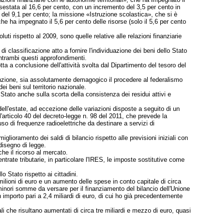
assestata al 16,6 per cento, con un incremento del 3,5 per cento in
 del 9,1 per cento; la missione «Istruzione scolastica», che si è
, che ha impegnato il 5,6 per cento delle risorse (solo il 5,6 per cento
i rispetto al 2009, sono quelle relative alle relazioni finanziarie
di classificazione atto a fornire l'individuazione dei beni dello Stato
entrambi questi approfondimenti.
a a conclusione dell'attività svolta dal Dipartimento del tesoro del
tenzione, sia assolutamente demagogico il procedere al federalismo
i beni sul territorio nazionale.
tato anche sulla scorta della consistenza dei residui attivi e
ell'estate, ad eccezione delle variazioni disposte a seguito di un
l'articolo 40 del decreto-legge n. 98 del 2011, che prevede la
uso di frequenze radioelettriche da destinare a servizi di
glioramento dei saldi di bilancio rispetto alle previsioni iniziali con
disegno di legge.
che il ricorso al mercato.
entrate tributarie, in particolare l'IRES, le imposte sostitutive come
o Stato rispetto ai cittadini.
ilioni di euro e un aumento delle spese in conto capitale di circa
 minori somme da versare per il finanziamento del bilancio
dell'Unione
n importo pari a 2,4 miliardi di euro, di cui ho già precedentemente
i che risultano aumentati di circa tre miliardi e mezzo di euro, quasi