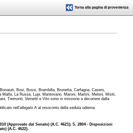
Torna alla pagina di provenienza
Bonaiuti, Bosi, Bossi, Brambilla, Brunetta, Carfagna, Casero,
La Malfa, La Russa, Lupi, Mantovano, Maroni, Martini, Meloni, Misiti,
ni, Tremonti, Vernetti e Vito sono in missione a decorrere dalla
licato nell'
allegato A
al resoconto della seduta odierna.
010 (Approvato dal Senato) (A.C. 4621); S. 2804 - Disposizioni
to) (A.C. 4622).