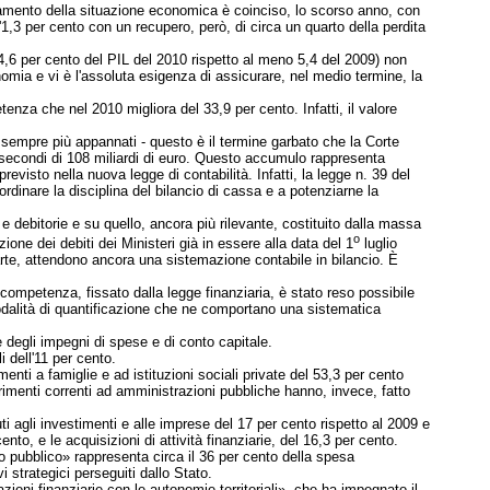
ioramento della situazione economica è coinciso, lo scorso anno, con
ll'1,3 per cento con un recupero, però, di circa un quarto della perdita
 4,6 per cento del PIL del 2010 rispetto al meno 5,4 del 2009) non
onomia e vi è l'assoluta esigenza di assicurare, nel medio termine, la
tenza che nel 2010 migliora del 33,9 per cento. Infatti, il valore
o sempre più appannati - questo è il termine garbato che la Corte
 i secondi di 108 miliardi di euro. Questo accumulo rappresenta
 previsto nella nuova legge di contabilità.
Infatti, la legge n. 39 del
rdinare la disciplina del bilancio di cassa e a potenziarne la
e debitorie e su quello, ancora più rilevante, costituito dalla massa
o
zione dei debiti dei Ministeri già in essere alla data del 1
luglio
arte, attendono ancora una sistemazione contabile in bilancio. È
i competenza, fissato dalla legge finanziaria, è stato reso possibile
 modalità di quantificazione che ne comportano una sistematica
e degli impegni di spese e di conto capitale.
i dell'11 per cento.
enti a famiglie e ad istituzioni sociali private del 53,3 per cento
sferimenti correnti ad amministrazioni pubbliche hanno, invece, fatto
ti agli investimenti e alle imprese del 17 per cento rispetto al 2009 e
ento, e le acquisizioni di attività finanziarie, del 16,3 per cento.
pubblico» rappresenta circa il 36 per cento della spesa
 strategici perseguiti dallo Stato.
azioni finanziarie con le autonomie territoriali», che ha impegnato il