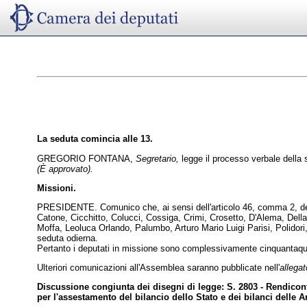
La seduta comincia alle 13.
GREGORIO FONTANA,
Segretario,
legge il processo verbale della 
(È approvato).
Missioni.
PRESIDENTE. Comunico che, ai sensi dell'articolo 46, comma 2, del R
Catone, Cicchitto, Colucci, Cossiga, Crimi, Crosetto, D'Alema, Della 
Moffa, Leoluca Orlando, Palumbo, Arturo Mario Luigi Parisi, Polidori
seduta odierna.
Pertanto i deputati in missione sono complessivamente cinquantaquat
Ulteriori comunicazioni all'Assemblea saranno pubblicate nell'
allega
Discussione congiunta dei disegni di legge: S. 2803 - Rendicont
per l'assestamento del bilancio dello Stato e dei bilanci delle