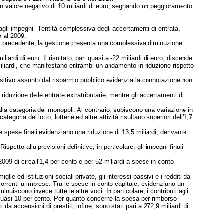
to un valore negativo di 10 miliardi di euro, segnando un peggioramento
gli impegni - l'entità complessiva degli accertamenti di entrata,
o al 2009.
nno precedente, la gestione presenta una complessiva diminuzione
ardi di euro. Il risultato, pari quasi a -22 miliardi di euro, discende
miliardi, che manifestano entrambi un andamento in riduzione rispetto
positivo assunto dal risparmio pubblico evidenzia la connotazione non
 riduzione delle entrate extratributarie, mentre gli accertamenti di
dalla categoria dei monopoli. Al contrario, subiscono una variazione in
goria del lotto, lotterie ed altre attività risultano superiori dell'1,7
e spese finali evidenziano una riduzione di 13,5 miliardi, derivante
. Rispetto
alla previsioni definitive, in particolare, gli impegni finali
 2009 di circa l'1,4 per cento e per 52 miliardi a spese in conto
ie ed istituzioni sociali private, gli interessi passivi e i redditi da
correnti a imprese. Tra le spese in conto capitale, evidenziano un
minuiscono invece tutte le altre voci. In particolare, i contributi agli
el quasi 10 per cento. Per quanto concerne la spesa per rimborso
 da accensioni di prestiti, infine, sono stati pari a 272,9 miliardi di