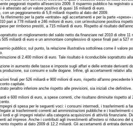
vemente peggiorati rispetto all'esercizio 2009. Il risparmio pubblico ha registra
si è attestato ad un valore positivo di quasi 16 miliardi di euro.
, con un peggioramento di 5,8 miliardi rispetto al dato del 2009.
fa riferimento per la parte «entrate» agli accertamenti e per la parte «spese» a
010 pari a 778 miliardi e 246 milioni di euro, con un'evoluzione positiva rispett
e per rimborso prestiti, a 715 miliardi di euro. Rispetto al risultato dell'a
rattutto un miglioramento del saldo netto da finanziare nel 2010 di oltre 11 mili
 a 505 miliardi di euro e un ammontare complessivo di spese finali pari a 527 
armio pubblico; sul punto, la relazione illustrativa sottolinea come il valore 
o.
inuzione di 2.400 milioni di euro. Tale risultato è riconducibile soprattutto alla
ariazione in aumento delle tasse e imposte sugli affari e delle entrate derivanti 
roduzione, sui consumi e sulle dogane. Infine, gli accertamenti relativi alla cate
oni finali per 526 miliardi e 900 milioni di euro, rispetto all'anno precedente l
 conto capitale.
trato peraltro inferiore anche rispetto alle previsioni, sia iniziali che definitive
iardi e 600 milioni di euro, a spese correnti, che risultano diminuite rispetto al
 cento.
pegni di spesa per le seguenti voci: i consumi intermedi, i trasferimenti a famigl
egate ai trasferimenti correnti ad amministrazioni pubbliche e i trasferimenti 
lordi e gli impegni relativi alla categoria acquisizioni di attività finanziarie. Di
menti ad imprese. Anche i contributi agli investimenti all'estero si riducono d
mento rispetto al dato 2009 di 12,2 miliardi. Gli accertamenti di entrata derivanti