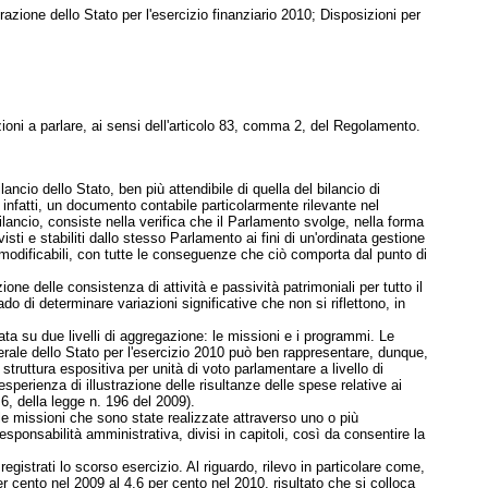
ione dello Stato per l'esercizio finanziario 2010; Disposizioni per
zioni a parlare, ai sensi dell'articolo 83, comma 2, del Regolamento.
ancio dello Stato, ben più attendibile di quella del bilancio di
infatti, un documento contabile particolarmente rilevante nel
lancio, consiste nella verifica che il Parlamento svolge, nella forma
sti e stabiliti dallo stesso Parlamento ai fini di un'ordinata gestione
 modificabili, con tutte le conseguenze che ciò comporta dal punto di
ne delle consistenza di attività e passività patrimoniali per tutto il
ado di determinare variazioni significative che non si riflettono, in
olata su due livelli di aggregazione: le missioni e i programmi. Le
erale dello Stato per l'esercizio 2010 può ben rappresentare, dunque,
ruttura espositiva per unità di voto parlamentare a livello di
sperienza di illustrazione delle risultanze delle spese relative ai
6, della legge n. 196 del 2009).
elle missioni che sono state realizzate attraverso uno o più
esponsabilità amministrativa, divisi in capitoli, così da consentire la
egistrati lo scorso esercizio. Al riguardo, rilevo in particolare come,
r cento nel 2009 al 4,6 per cento nel 2010, risultato che si colloca