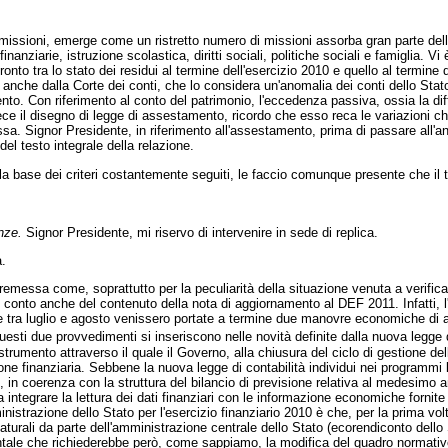
er missioni, emerge come un ristretto numero di missioni assorba gran parte delle
inanziarie, istruzione scolastica, diritti sociali, politiche sociali e famiglia. Vi
onto tra lo stato dei residui al termine dell'esercizio 2010 e quello al termine de
anche dalla Corte dei conti, che lo considera un'anomalia dei conti dello Stato
 Con riferimento al conto del patrimonio, l'eccedenza passiva, ossia la differ
ece il disegno di legge di assestamento, ricordo che esso reca le variazioni che
assa. Signor Presidente, in riferimento all'assestamento, prima di passare all'
el testo integrale della relazione.
base dei criteri costantemente seguiti, le faccio comunque presente che il 
nze.
Signor Presidente, mi riservo di intervenire in sede di replica.
.
 premessa come,
soprattutto per la peculiarità della situazione venuta a verifi
conto anche del contenuto della nota di aggiornamento al DEF 2011. Infatti, l'
 tra luglio e agosto venissero portate a termine due manovre economiche di a
 due provvedimenti si inseriscono nelle novità definite dalla nuova legge di c
strumento attraverso il quale il Governo, alla chiusura del ciclo di gestione del
ione finanziaria. Sebbene la nuova legge di contabilità individui nei programmi 
, in coerenza con la struttura del bilancio di previsione relativa al medesimo a
integrare la lettura dei dati finanziari con le informazione economiche fornite d
nistrazione dello Stato per l'esercizio finanziario 2010 è che, per la prima volt
 naturali da parte dell'amministrazione centrale dello Stato (ecorendiconto dell
bientale che richiederebbe però, come sappiamo, la modifica del quadro normativ