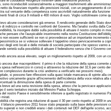
isfare le cosiddette «esigenze minime» delle medesime province.
o, sono riconducibili sostanzialmente a maggiori trasferimenti alle amministrazi
to da finanziare rispetto alle previsioni iniziali, con un peggioramento di circa 
stra sul versante della competenza sono ascrivibili naturalmente alla funzione
enti finali di circa 9 miliardi e 400 milioni di euro. Voglio sottolineare com
ilievo alcune considerazioni già emerse. Il rendiconto generale dello Stato dov
 indirizzo e controllo nei confronti del Governo. Ma l'analisi svolta dalla Corte 
ndibilità, fa insorgere dubbi sulla possibilità di attuare il nostro compito in m
nche pensare che l'auspicabile inserimento nella nostra Costituzione dell'obblig
ero non essere sufficienti se non si provvedesse ad un importante incremento de
essimistica se si volesse sollevare il tappetino steso pervicacemente a coprire
ilanci degli enti locali e delle miriade di società partecipate che spesso vanno a
ande serietà sulla possibilità di attuare il federalismo senza che il Governo ce
nendo ancora assai elevato, segni un miglioramento rispetto al 2009, con un co
o ancora due macroproblemi: il primo è che la riduzione della spesa corrente 
pesa nell'esercizio in corso) e attraverso la riduzione del 32,6 per cento dei tr
are
complessivo durante la crisi andremo a verificarlo nei prossimi mesi).
pitale, si
possono fare riflessioni sulla quasi totale mancanza di spinte alla cre
tivo unicamente grazie all'incremento dell'incidenza della voce relativa alla c
rcentuali la diminuzione della spesa di parte corrente.
 breve ad una seria revisione della spesa, atteso che la pervicace applicazione
 il serio tentativo iniziato dal Ministro Padoa Schioppa.
a del nostro Paese è sensibilmente inferiore a quello registrato in numerosi Pae
 mirati.
 mobilità che registra una riduzione di quasi il 30 per cento rispetto al 2009 in 
il bilancio preventivo 2011 fosse stato preparato sulla base delle previsioni 
nto superati e non credibili erano i dati contenuti nel DEF dell'aprile scorso, a