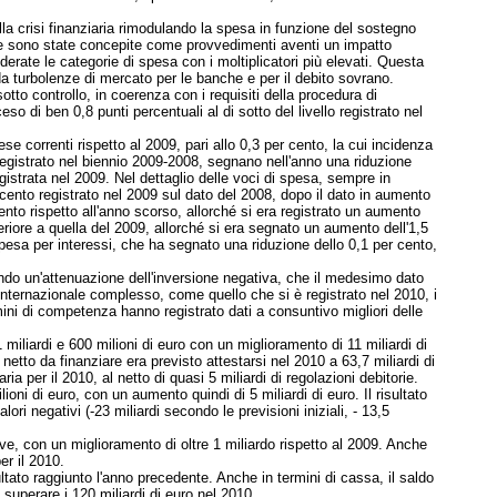
lla crisi finanziaria rimodulando la spesa in funzione del sostegno
ate sono state concepite come provvedimenti aventi un impatto
iderate le
categorie di spesa con i moltiplicatori più elevati. Questa
da turbolenze di mercato per le banche e per il debito sovrano.
otto controllo, in coerenza con i requisiti della procedura di
 di ben 0,8 punti percentuali al di sotto del livello registrato nel
ese correnti rispetto al 2009, pari allo 0,3 per cento, la cui incidenza
 registrato nel biennio 2009-2008, segnano nell'anno una riduzione
egistrata nel 2009. Nel dettaglio delle voci di spesa, sempre in
r cento registrato nel 2009 sul dato del 2008, dopo il dato in aumento
to rispetto all'anno scorso, allorché si era registrato un aumento
riore a quella del 2009, allorché si era segnato un aumento dell'1,5
spesa per interessi, che ha segnato una riduzione dello 0,1 per cento,
rando un'attenuazione dell'inversione negativa, che il medesimo dato
 internazionale complesso, come quello che si è registrato nel 2010, i
rmini di competenza hanno registrato dati a consuntivo migliori delle
1 miliardi e 600 milioni di euro con un miglioramento di 11 miliardi di
do netto da finanziare era previsto attestarsi nel 2010 a 63,7 miliardi di
ria per il 2010, al netto di quasi 5 miliardi di regolazioni debitorie.
oni di euro, con un aumento quindi di 5 miliardi di euro. Il risultato
lori negativi (-23 miliardi secondo le previsioni iniziali, - 13,5
itive, con un miglioramento di oltre 1 miliardo rispetto al 2009. Anche
er il 2010.
sultato raggiunto l'anno precedente. Anche in termini di cassa, il saldo
o superare i 120 miliardi di euro nel 2010.