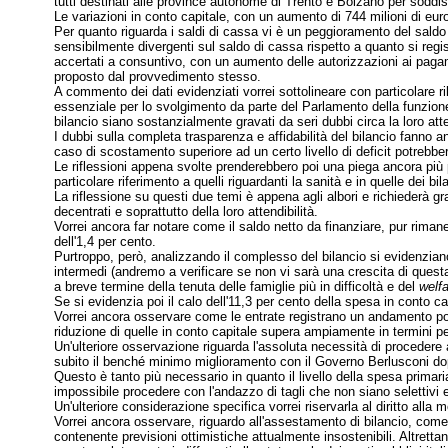
tutti destinati alle province autonome di Trento e Bolzano per sodd
Le variazioni in conto capitale, con un aumento di 744 milioni di eur
Per quanto riguarda i saldi di cassa vi è un peggioramento del saldo net
sensibilmente divergenti sul saldo di cassa rispetto a quanto si regi
accertati a consuntivo, con un aumento delle autorizzazioni ai pagam
proposto dal provvedimento stesso.
A commento dei dati evidenziati vorrei sottolineare con particolare r
essenziale per lo svolgimento da parte del Parlamento della funzione di
bilancio siano sostanzialmente gravati da seri dubbi circa la loro atte
I dubbi sulla completa trasparenza e affidabilità del bilancio fanno a
caso di scostamento superiore ad un certo livello di deficit potrebb
Le riflessioni appena svolte prenderebbero poi una piega ancora più p
particolare riferimento a quelli riguardanti la sanità e in quelle dei b
La riflessione su questi due temi è appena agli albori e richiederà gr
decentrati e soprattutto della loro attendibilità.
Vorrei ancora far notare come il saldo netto da finanziare, pur rima
dell'1,4 per cento.
Purtroppo, però, analizzando il complesso del bilancio si evidenzian
intermedi (andremo a verificare se non vi sarà una crescita di questa s
a breve termine della tenuta delle famiglie più in difficoltà e del
welf
Se si evidenzia poi il calo dell'11,3 per cento della spesa in conto ca
Vorrei ancora osservare come le entrate registrano un andamento posi
riduzione di quelle in conto capitale supera ampiamente in termini pe
Un'ulteriore osservazione riguarda l'assoluta necessità di procedere a
subito il benché minimo miglioramento con il Governo Berlusconi dopo
Questo è tanto più necessario in quanto il livello della spesa primari
impossibile procedere con l'andazzo di tagli che non siano selettivi e
Un'ulteriore considerazione specifica vorrei riservarla al diritto alla
Vorrei ancora osservare, riguardo all'assestamento di bilancio, come 
contenente previsioni ottimistiche attualmente insostenibili. Altretta