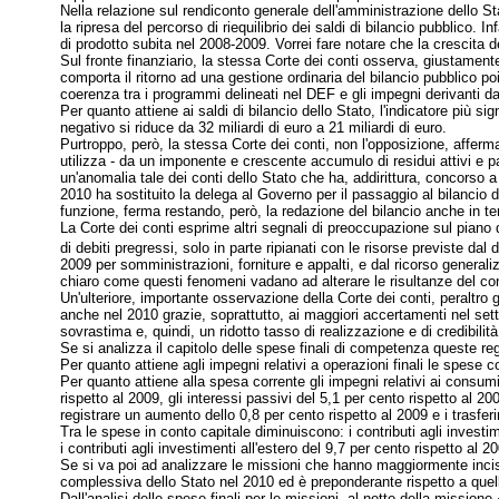
Nella relazione sul rendiconto generale dell'amministrazione dello St
la ripresa del percorso di riequilibrio dei saldi di bilancio pubblico. 
di prodotto subita nel 2008-2009. Vorrei fare notare che la crescita de
Sul fronte finanziario, la stessa Corte dei conti osserva, giustament
comporta il ritorno ad una gestione ordinaria del bilancio pubblico poi
coerenza tra i programmi delineati nel DEF e gli impegni derivanti d
Per quanto attiene ai saldi di bilancio dello Stato, l'indicatore più s
negativo si riduce da 32 miliardi di euro a 21 miliardi di euro.
Purtroppo, però, la stessa Corte dei conti, non l'opposizione, afferm
utilizza - da un imponente e crescente accumulo di residui attivi e p
un'anomalia tale dei conti dello Stato che ha, addirittura, concorso a 
2010 ha sostituito la delega al Governo per il passaggio al bilancio d
funzione, ferma restando, però, la redazione del bilancio anche in 
La Corte dei conti esprime altri segnali di preoccupazione sul piano d
di debiti pregressi, solo in parte ripianati con le risorse previste dal
2009 per somministrazioni, forniture e appalti, e dal ricorso genera
chiaro come questi fenomeni vadano ad alterare le risultanze del co
Un'ulteriore, importante osservazione della Corte dei conti, peraltro g
anche nel 2010 grazie, soprattutto, ai maggiori accertamenti nel sett
sovrastima e, quindi, un ridotto tasso di realizzazione e di credibilità
Se si analizza il capitolo delle spese finali di competenza queste reg
Per quanto attiene agli impegni relativi a operazioni finali le spese co
Per quanto attiene alla spesa corrente gli impegni relativi ai consumi 
rispetto al 2009, gli interessi passivi del 5,1 per cento rispetto al 2
registrare un aumento dello 0,8 per cento rispetto al 2009 e i trasfer
Tra le spese in conto capitale diminuiscono: i contributi agli investi
i contributi agli investimenti all'estero del 9,7 per cento rispetto al 
Se si va poi ad analizzare le missioni che hanno maggiormente inci
complessiva dello Stato nel 2010 ed è preponderante rispetto a quelle 
Dall'analisi delle spese finali per le missioni, al netto della mission