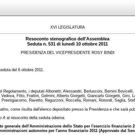
XVI LEGISLATURA
Resoconto stenografico dell'Assemblea
Seduta n. 531 di lunedì 10 ottobre 2011
PRESIDENZA DEL VICEPRESIDENTE ROSY BINDI
seduta del 6 ottobre 2011.
egolamento, i deputati Albonetti, Alessandri, Berlusconi, Bernini Bovicelli, 
Vedova, Fitto, Frattini, Gelmini, Alberto Giorgetti, Giancarlo Giorgetti, Giro, 
, Prestigiacomo, Ravetto, Reguzzoni, Roccella, Romani, Rotondi, Saglia, Stefa
tro, come risulta dall'elenco depositato presso la Presidenza e che sarà pubb
to A
al resoconto della seduta odierna.
o generale dell'Amministrazione dello Stato per l'esercizio finanziario 2
 Amministrazioni autonome per l'anno finanziario 2011 (Approvato dal Sena