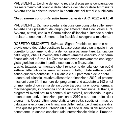
PRESIDENTE. L'ordine del giorno reca la discussione congiunta dei di
l'assestamento del bilancio dello Stato e dei bilanci delle Amministr
Avverto che lo schema recante la ripartizione dei tempi è pubblicato
(Discussione congiunta sulle linee generali - A.C. 4621 e A.C. 4
PRESIDENTE. Dichiaro aperta la discussione congiunta sulle linee g
Avverto che i presidenti dei gruppi parlamentari Italia dei Valori e 
Avverto, altresì, che la V Commissione (Bilancio) si intende autorizz
Il relatore, onorevole Simonetti, ha facoltà di svolgere la relazione.
ROBERTO SIMONETTI,
Relatore
. Signor Presidente, come è noto, 
previsione e dovrebbe costituire la base essenziale sulla quale impo
corretto funzionamento di una democrazia parlamentare. La funzione gi
della legge, che il Governo abbia effettivamente eseguito lo schema di 
finanziaria dello Stato. Le Camere approvano nuovamente con legge i r
vista giuridico e sotto il profilo economico e finanziario.
È utile, tuttavia, rammentare che il rendiconto del bilancio non può d
settore delle pubbliche amministrazioni. Infatti, in tale settore conflu
senso giuridico-contabile, sul bilancio e sul patrimonio dello Stato.
Il conto del bilancio, relativo all'esercizio finanziario 2010, si prese
missioni sono 34. Il numero dei programmi si è attestato a 162 e nel
un momento di conferma del raccordo tra vecchia e nuova normativa. Pe
macroaggregati, in coerenza con il bilancio di previsione. Tuttavia, ne
programmi aventi natura o contenuti ambientali, anticipando, in qualc
Il conto consuntivo finanziario per l'anno 2010 è stato costruito, dunq
programmi. Questi ultimi sono stati, a loro volta, suddivisi in macroag
valutazione economica e finanziaria delle risultanze di entrata e di spe
Fatte queste premesse, ritengo utile, in sede di analisi del rendiconto
nonostante un quadro congiunturale internazionale difficile, l'import