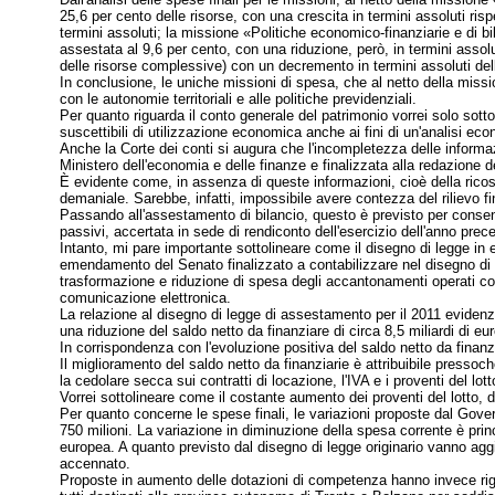
25,6 per cento delle risorse, con una crescita in termini assoluti ris
termini assoluti; la missione «Politiche economico-finanziarie e di b
assestata al 9,6 per cento, con una riduzione, però,
in termini assolu
delle risorse complessive) con un decremento in termini assoluti dell
In conclusione, le uniche missioni di spesa, che al netto della missio
con le autonomie territoriali e alle politiche previdenziali.
Per quanto riguarda il conto generale del patrimonio vorrei solo sottol
suscettibili di utilizzazione economica anche ai fini di un'analisi e
Anche la Corte dei conti si augura che l'incompletezza delle informaz
Ministero dell'economia e delle finanze e finalizzata alla redazione d
È evidente come, in assenza di queste informazioni, cioè della ricos
demaniale. Sarebbe, infatti, impossibile avere contezza del rilievo f
Passando all'assestamento di bilancio, questo è previsto per consent
passivi, accertata in sede di rendiconto dell'esercizio dell'anno prec
Intanto, mi pare importante sottolineare come il disegno di legge in 
emendamento del Senato finalizzato a contabilizzare nel disegno di leg
trasformazione e riduzione di spesa degli accantonamenti operati come 
comunicazione elettronica.
La relazione al disegno di legge di assestamento per il 2011 evidenzia 
una riduzione del saldo netto da finanziare di circa 8,5 miliardi di e
In corrispondenza con l'evoluzione positiva del saldo netto da finanzia
Il miglioramento del saldo netto da finanziarie è attribuibile pressoch
la cedolare secca sui contratti di locazione, l'IVA e i proventi del lott
Vorrei sottolineare come il costante aumento dei proventi del lotto, de
Per quanto concerne le spese finali, le variazioni proposte dal Gover
750 milioni. La variazione in diminuzione della spesa corrente è prin
europea. A quanto previsto dal disegno di legge originario vanno aggiu
accennato.
Proposte in aumento delle dotazioni di competenza hanno invece riguar