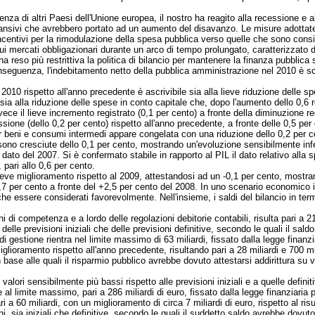
nza di altri Paesi dell'Unione europea, il nostro ha reagito alla recessione e a
espansivi che avrebbero portato ad un aumento del disavanzo. Le misure adott
 incentivi per la rimodulazione della spesa pubblica verso quelle che sono cons
 sui mercati obbligazionari durante un arco di tempo prolungato, caratterizzato 
a reso più restrittiva la politica di bilancio per mantenere la finanza pubblica s
seguenza, l'indebitamento netto della pubblica amministrazione nel 2010 è sceso
 2010 rispetto all'anno precedente è ascrivibile sia alla lieve riduzione delle sp
, sia alla riduzione delle spese in conto capitale che, dopo l'aumento dello 0,6
nvece il lieve incremento registrato (0,1 per cento) a fronte della diminuzione r
essione (dello 0,2 per cento) rispetto all'anno precedente, a fronte delle 0,5 pe
 beni e consumi intermedi appare congelata con una riduzione dello 0,2 per cen
 sono cresciute dello 0,1 per cento, mostrando un'evoluzione sensibilmente infe
dato del 2007. Si è confermato stabile in rapporto al PIL il dato relativo alla 
pari allo 0,6 per cento.
 lieve miglioramento rispetto al 2009, attestandosi ad un -0,1 per cento, most
 0,7 per cento a fronte del +2,5 per cento del 2008. In uno scenario economico
 che essere considerati favorevolmente. Nell'insieme, i saldi del bilancio in te
ni di competenza e a lordo delle regolazioni debitorie contabili, risulta pari a 2
a delle previsioni iniziali che delle previsioni definitive, secondo le quali il sal
di gestione rientra nel limite massimo di 63 miliardi, fissato dalla legge finanzia
ioramento rispetto all'anno precedente, risultando pari a 28 miliardi e 700 mili
in base alle quali il risparmio pubblico avrebbe dovuto attestarsi addirittura su va
 valori sensibilmente più bassi rispetto alle previsioni iniziali e a quelle defin
re al limite massimo, pari a 286 miliardi di euro, fissato dalla legge finanziaria p
ri a 60 miliardi, con un miglioramento di circa 7 miliardi di euro, rispetto al ri
ni, sia iniziali che definitive, secondo le quali il suddetto saldo avrebbe dovut