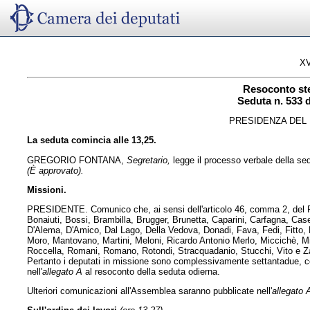
XV
Resoconto st
Seduta n. 533 d
PRESIDENZA DEL 
La seduta comincia alle 13,25.
GREGORIO FONTANA,
Segretario,
legge il processo verbale della sedu
(È approvato).
Missioni.
PRESIDENTE. Comunico che, ai sensi dell'articolo 46, comma 2, del Reg
Bonaiuti, Bossi, Brambilla, Brugger, Brunetta, Caparini, Carfagna, Case
D'Alema, D'Amico, Dal Lago, Della Vedova, Donadi, Fava, Fedi, Fitto, F
Moro, Mantovano, Martini, Meloni, Ricardo Antonio Merlo, Miccichè, M
Roccella, Romani, Romano, Rotondi, Stracquadanio, Stucchi, Vito e Za
Pertanto i deputati in missione sono complessivamente settantadue, co
nell'
allegato A
al resoconto della seduta odierna.
Ulteriori comunicazioni all'Assemblea saranno pubblicate nell'
allegato 