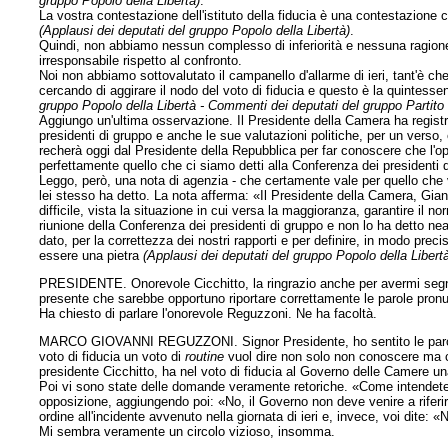
gruppo Popolo della Libertà)
.
La vostra contestazione dell'istituto della fiducia è una contestazione c
(Applausi dei deputati del gruppo Popolo della Libertà)
.
Quindi, non abbiamo nessun complesso di inferiorità e nessuna ragione 
irresponsabile rispetto al confronto.
Noi non abbiamo sottovalutato il campanello d'allarme di ieri, tant'è c
cercando di aggirare il nodo del voto di fiducia e questo è la quintes
gruppo Popolo della Libertà - Commenti dei deputati del gruppo Partit
Aggiungo un'ultima osservazione. Il Presidente della Camera ha regist
presidenti di gruppo e anche le sue valutazioni
politiche, per un verso,
recherà oggi dal Presidente della Repubblica per far conoscere che l'o
perfettamente quello che ci siamo detti alla Conferenza dei presidenti 
Leggo, però, una nota di agenzia - che certamente vale per quello che 
lei stesso ha detto. La nota afferma: «Il Presidente della Camera, Gian
difficile, vista la situazione in cui versa la maggioranza, garantire il 
riunione della Conferenza dei presidenti di gruppo e non lo ha detto ne
dato, per la correttezza dei nostri rapporti e per definire, in modo precis
essere una pietra
(Applausi dei deputati del gruppo Popolo della Libert
PRESIDENTE. Onorevole Cicchitto, la ringrazio anche per avermi segna
presente che sarebbe opportuno riportare correttamente le parole pronu
Ha chiesto di parlare l'onorevole Reguzzoni. Ne ha facoltà.
MARCO GIOVANNI REGUZZONI. Signor Presidente, ho sentito le parole 
voto di fiducia un voto di
routine
vuol dire non solo non conoscere ma ca
presidente Cicchitto, ha nel voto di fiducia al Governo delle Camere 
Poi vi sono state delle domande veramente retoriche. «Come intendete a
opposizione, aggiungendo poi: «No, il Governo non deve venire a riferir
ordine all'incidente avvenuto nella giornata di ieri e, invece, voi dite:
Mi sembra veramente un circolo vizioso, insomma.