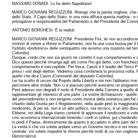
MASSIMO DONADI. Lo ha detto Napolitano!
MARCO GIOVANNI REGUZZONI. Ritengo che la parola migliore, che non
dello Stato. Il Capo dello Stato, in una nota diffusa questa mattina - 
prerogative e responsabilità del Parlamento e del Presidente del Consig
ANTONIO BORGHESI. È la realtà!
MARCO GIOVANNI REGUZZONI. Presidente Fini, lei non accondiscendendo
ministri di venire a riferire in Parlamento, non fa una cosa buona per
l'istituto «borbonico» delle ventiquattro ore avremo una risposta nel te
Colombo)
.
Dunque, credo che non sia giusto né corretto il suo comportamento e c
Dico questo perché rimanga agli atti come l'ho già detto, con
franchezz
comportamento è ineccepibile. Per forza, Casini è il
leader
del Terzo Po
preso i voti degli elettori. Vedremo cosa combinerà la prossima volta. 
quello che dice Casini
(Commenti del deputato Colombo)
.
Lei ha scelto di uscire dal Popolo della Libertà e noi non l'abbiamo ma
percorrere altre strade. Non ci è piaciuto perché avevamo un program
Però adesso non degradi il ruolo di Presidente della Camera a quello di
rappresentare gli interessi di una parte. Le vostre dichiarazioni - quelle
del provvedimento e non tengono conto invece della sostanza perché il r
chiarito dalla Giunta per il Regolamento, nella quale però la maggioranz
rendiconto, di per sé, non è un atto politico, ma tecnico, è un atto dovu
Ebbene, noi della Lega siamo contenti di approvare il rendiconto e vo
crisi economica internazionale tenendo i conti in ordine, pur chiedendo 
in piedi il Paese, diversamente da quanto è accaduto in altre parti de
La verità è che voi volete andare verso un Governo tecnico e noi invec
centrale: voi volete impedire le riforme perché molti di voi non voglio
Democratico)
.