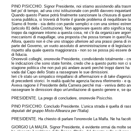
PINO PISICCHIO. Signor Presidente, noi stiamo assistendo alla trasmu
bel po' di tempo, ad una crisi istituzionale con profili davvero inquietan
Quando questo Paese potrà finalmente sanzionare la chiusura di questo 
scena
pubblica, si troverà di fronte il grande problema di riequilibrare l
Siamo di fronte - sia detto con parole semplici e con una sintesi estrem
(articolo 81 della Costituzione). Non approvare questo atto significa to
troppo da ragionare intorno a questa cosa, né c'è da organizzare argomen
meccanismi di
maquillage
, una proposta che possa tornare in quest'Au
Allora, questo non è che uno strappo ulteriore ad una prassi piena di i
parte del Governo, un vuoto assoluto di amministrazione e di legislazion
rispetto alla quale questa maggioranza - non so se possa più essere def
di fiducia.
Onorevoli colleghi, onorevole Presidente, condividendo totalmente - cre
le indicazioni che sono state fornite, credo che a questo punto non ci 
stagione politica che non può più andare avanti perché troppi danni ha 
vada dal Capo dello Stato a rassegnare le sue dimissioni.
Ieri c'è stato un simpatico rimpallarsi di affermazioni e di
take
d'agenzia
di precedenti storici. In realtà qualche agenzia faceva riferimento - e 
Aveva ragione il Presidente della Camera perché mai - veniva detto anc
rassegnare le dimissioni dopo un'umiliazione di questo genere e, se que
PRESIDENTE. La prego di concludere, onorevole Pisicchio.
PINO PISICCHIO. Concludo Presidente. L'unica strada è quella di rass
deputati del gruppo Misto-Alleanza per l'Italia)
.
PRESIDENTE. Ha chiesto di parlare l'onorevole La Malfa. Ne ha facolt
GIORGIO LA MALFA. Signor Presidente, è evidente ormai da molte setti