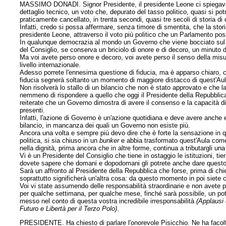
MASSIMO DONADI. Signor Presidente, il presidente Leone ci spiegava 
dettaglio tecnico, un voto che, depurato del tasso politico, quasi si po
praticamente cancellato, in trenta secondi, quasi tre secoli di storia d
Infatti, credo si possa affermare, senza timore di smentita, che la stor
presidente Leone, attraverso il voto più politico che un Parlamento poss
In qualunque democrazia al mondo un Governo che viene bocciato sul bi
del Consiglio, se conserva un briciolo di onore e di decoro, un minuto 
Ma voi avete perso onore e decoro, voi avete perso il senso della misur
livello internazionale.
Adesso porrete l'ennesima questione di fiducia, ma è apparso chiaro, cr
fiducia segnerà soltanto un momento di maggiore distacco di quest'Aul
Non risolverà lo stallo di un bilancio che non è stato approvato e che
nemmeno di rispondere a quello che oggi il Presidente della Repubblica
reiterate che un Governo dimostra di avere il consenso e la capacità 
presenti.
Infatti, l'azione di Governo è un'azione quotidiana e deve avere anche e
bilancio, in mancanza dei quali un Governo non esiste più.
Ancora una volta e sempre più devo dire che è forte la sensazione in q
politica, si sia chiuso in un
bunker
e abbia trasformato quest'Aula come 
nella dignità, prima ancora che in altre forme, continua a tributargli un
Vi è un Presidente del Consiglio che tiene in ostaggio le istituzioni, t
dovete sapere che domani e dopodomani gli potrete anche dare questo e
Sarà un affronto al Presidente della Repubblica che forse, prima di chi
soprattutto significherà un'altra cosa: da questo momento in poi siete co
Voi vi state assumendo delle responsabilità straordinarie e non avete 
per qualche settimana, per qualche mese, finché sarà possibile, un pote
messo nel conto di questa vostra incredibile irresponsabilità
(Applausi 
Futuro e Libertà per il Terzo Polo)
.
PRESIDENTE. Ha chiesto di parlare l'onorevole Pisicchio. Ne ha facol