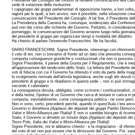
Presidente del Consiglio dei ministri di rendere comunicazioni alla Came
sede di votazione delle risoluzioni.
I capigruppo dei gruppi parlamentari di opposizione hanno, a loro volta,
ragioni per le quali, a loro avviso, non è possibile, nella situazione cre
comunicazioni del Presidente del Consiglio. A tal fine, il Presidente de
La Presidenza della Camera ha, comunque, evidenziato alla Conferenza d
può non dar corso alle richieste del Governo. Pertanto, in considerazion
pomeriggio, le comunicazioni del Governo avranno luogo nella giornata
dei presidenti di gruppo per organizzare tempi e modalità del dibattito.
Ha chiesto di parlare l'onorevole Franceschini. Ne ha facoltà.
DARIO FRANCESCHINI. Signor Presidente, intervengo con riferimento al
il voto di ieri, non ci troviamo di fronte ad un dato che presenta conse
comporta conseguenze giuridiche e costituzionali che non si possono ign
Signor Presidente, il parere della Giunta per il Regolamento, che è ine
all'approvazione del rendiconto dello Stato. La lettera del Presidente d
voti di fiducia con cui il Governo ha ottenuto il voto da parte della m
lo svolgimento normale dell'attività legislativa, anche sugli atti dovuti
presidenti di gruppo e lo ribadiamo in questa sede -, non si può imma
secondo il calendario.
La conseguenza dovuta, obbligata, come scrivono i costituzionalisti, c
e della teoria, l'ipotesi di un Governo che cerca di restare in carica i
comporta, inevitabilmente, come conseguenza politica - ne sono pieni i g
Non vi sono, certo, precedenti perché, quando in quest'Aula c'era ancora 
Governo si dimetteva
(Applausi dei deputati dei gruppi Partito Democrat
Valori e Misto-Alleanza per l'Italia)
! E non vi sarebbe bisogno di ricorrer
Stato, il Governo si dimette un minuto dopo
(Applausi dei deputati dei 
Terzo Polo, Italia dei Valori e Misto-Alleanza per l'Italia)
!
Signor Presidente, noi le abbiamo chiesto - e la ringraziamo - di riferir
del voto di ieri non può essere che le dimissioni del Governo. Poi, sarà