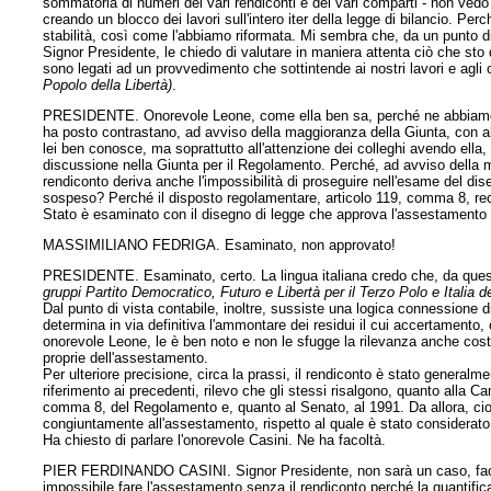
sommatoria di numeri dei vari rendiconti e dei vari comparti - non vedo
creando un blocco dei lavori sull'intero iter della legge di bilancio. Per
stabilità, così come l'abbiamo riformata. Mi sembra che, da un punto d
Signor Presidente, le chiedo di valutare in maniera attenta ciò che sto d
sono legati ad un provvedimento che sottintende ai nostri lavori e agli 
Popolo della Libertà)
.
PRESIDENTE. Onorevole Leone, come ella ben sa, perché ne abbiamo di
ha posto contrastano, ad avviso della maggioranza della Giunta, con al
lei ben conosce, ma soprattutto all'attenzione dei colleghi avendo ella, 
discussione nella Giunta per il Regolamento. Perché, ad avviso della m
rendiconto deriva anche l'impossibilità di proseguire nell'esame del di
sospeso? Perché il disposto regolamentare, articolo 119, comma 8, reci
Stato è esaminato con il disegno di legge che approva l'assestamento deg
MASSIMILIANO FEDRIGA. Esaminato, non approvato!
PRESIDENTE. Esaminato, certo. La lingua italiana credo che, da questo
gruppi Partito Democratico, Futuro e Libertà per il Terzo Polo e Italia de
Dal punto di vista contabile, inoltre, sussiste una logica connessione d
determina in via definitiva l'ammontare dei residui il cui accertamento, 
onorevole Leone, le è ben noto e non le sfugge la rilevanza anche costitu
proprie dell'assestamento.
Per ulteriore precisione, circa la prassi, il rendiconto è stato genera
riferimento ai precedenti, rilevo che gli stessi risalgono, quanto alla Ca
comma 8, del Regolamento
e, quanto al Senato, al 1991. Da allora, ci
congiuntamente all'assestamento, rispetto al quale è stato considerato
Ha chiesto di parlare l'onorevole Casini. Ne ha facoltà.
PIER FERDINANDO CASINI. Signor Presidente, non sarà un caso, faccio
impossibile fare l'assestamento senza il rendiconto perché la quantifica