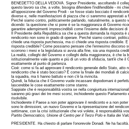
BENEDETTO DELLA VEDOVA. Signor Presidente, ascoltando il collega d
questo lavoro sa che, a volte, bisogna difendere l'indifendibile - mi 
all'opposizione del Governo Prodi - se fosse stato bocciato il rendi
diverse e, nelle manifestazioni di piazza che ci saremmo apprestati a
Perché siamo contro, politicamente parlando, naturalmente, a questo vo
dicendo: la questione che si pone è se la maggioranza di Governo ricom
garantire adempimenti imprescindibili come l'insieme delle decisioni di 
Il Presidente della Repubblica sa che a questa domanda la risposta è 
rendiconto non sono in grado di operare. Perché siamo contrari, politi
chiede una risposta purchessia, ma ci chiede una risposta credibile. 
risposta credibile? Come possiamo pensare che l'ennesimo discorso sul p
scorrono i mesi e la legislatura si avvia alla fine, sia una risposta credi
La realtà, colleghi del Governo e colleghi della maggioranza, è che la 
istituzionalmente vale quanto e più di un voto di sfiducia, tant'è che il
esattamente al punto di partenza.
Cioè: come si fa ad approvare il rendiconto generale dello Stato, atto 
rendiconto che è stato bocciato? È come la finale dei mondiali di calcio: 
la squadra, ma ti hanno battuto e non c'è la rivincita.
Quindi, la fiducia che il Governo vuole incassare dopodomani è perfetta
lascerebbe le cose esattamente come stanno.
Sappiate che è responsabilità vostra se nella congiuntura internazion
saranno più gravi dei tre mesi scorsi, inchioderete questo Parlamento e
risolvibile.
Inchioderete il Paese a non poter approvare il rendiconto e a non poter 
sono le dimissioni, un nuovo Governo e la ripresentazione del rendicon
settimane, con la crisi istituzionale che voi volete, è responsabilità vo
Partito Democratico, Unione di Centro per il Terzo Polo
e
Italia dei Valo
PRESIDENTE. Ha chiesto di parlare l'onorevole Donadi. Ne ha facoltà