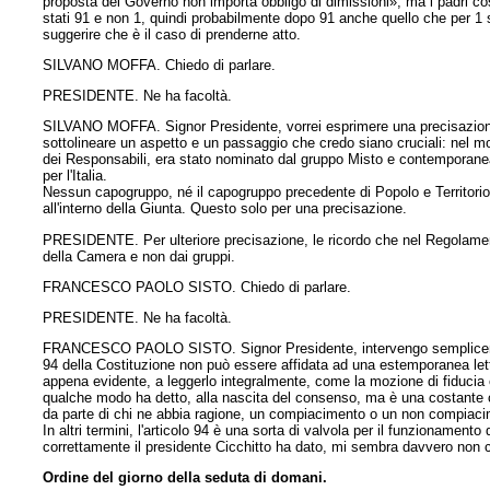
proposta del Governo non importa obbligo di dimissioni», ma i padri co
stati 91 e non 1, quindi probabilmente dopo 91 anche quello che per 1 
suggerire che è il caso di prenderne atto.
SILVANO MOFFA. Chiedo di parlare.
PRESIDENTE. Ne ha facoltà.
SILVANO MOFFA. Signor Presidente, vorrei esprimere una precisazione. 
sottolineare un aspetto e un passaggio che credo siano cruciali: nel mo
dei Responsabili, era stato nominato dal gruppo Misto e contemporanea
per l'Italia.
Nessun capogruppo, né il capogruppo precedente di Popolo e Territorio n
all'interno della Giunta. Questo solo per una precisazione.
PRESIDENTE. Per ulteriore precisazione, le ricordo che nel Regolamen
della Camera e non dai gruppi.
FRANCESCO PAOLO SISTO. Chiedo di parlare.
PRESIDENTE. Ne ha facoltà.
FRANCESCO PAOLO SISTO. Signor Presidente, intervengo semplicemente 
94 della Costituzione non può essere affidata ad una estemporanea lettu
appena evidente, a leggerlo integralmente, come la mozione di fiducia
qualche modo ha detto, alla nascita del consenso, ma è una costante c
da parte di chi ne abbia ragione, un compiacimento o un non compiaci
In altri termini, l'articolo 94 è una sorta di valvola per il funzionamen
correttamente il presidente Cicchitto ha dato, mi sembra davvero non 
Ordine del giorno della seduta di domani.