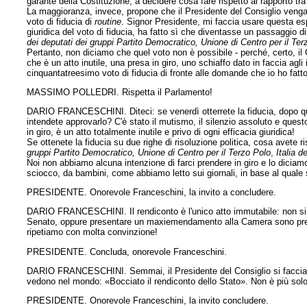
garante della Costituzione, a decidere cosa fare rispetto al rapporto t
La maggioranza, invece, propone che il Presidente del Consiglio venga 
voto di fiducia di
routine
. Signor Presidente, mi faccia usare questa es
giuridica del voto di fiducia, ha fatto sì che diventasse un passaggio d
dei deputati dei gruppi Partito Democratico, Unione di Centro per il Terz
Pertanto, non diciamo che quel voto non è possibile - perché, certo, il
che è un atto inutile, una presa in giro, uno schiaffo dato in faccia agli
cinquantatreesimo voto di fiducia di fronte alle domande che io ho fat
MASSIMO POLLEDRI. Rispetta il Parlamento!
DARIO FRANCESCHINI. Diteci: se venerdì otterrete la fiducia, dopo qu
intendete approvarlo? C'è stato il mutismo, il silenzio assoluto e quest
in giro, è un atto totalmente inutile e privo di ogni efficacia giuridica!
Se ottenete la fiducia su due righe di risoluzione politica, cosa avete 
gruppi Partito Democratico, Unione di Centro per il Terzo Polo
,
Italia d
Noi non abbiamo alcuna intenzione di farci prendere in giro e lo dic
sciocco, da bambini, come abbiamo letto sui giornali, in base al quale s
PRESIDENTE. Onorevole Franceschini, la invito a concludere.
DARIO FRANCESCHINI. Il rendiconto è l'unico atto immutabile: non si 
Senato, oppure presentare un maxiemendamento alla Camera sono prese 
ripetiamo con molta convinzione!
PRESIDENTE. Concluda, onorevole Franceschini.
DARIO FRANCESCHINI. Semmai, il Presidente del Consiglio si faccia 
vedono nel mondo: «Bocciato il rendiconto dello Stato». Non è più solo u
PRESIDENTE. Onorevole Franceschini, la invito concludere.