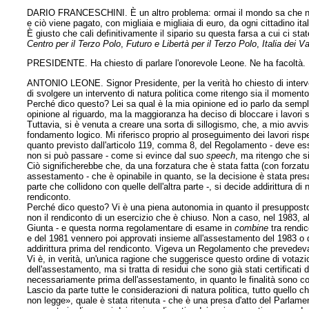
DARIO FRANCESCHINI. È un altro problema: ormai il mondo sa che non c
e ciò viene pagato, con migliaia e migliaia di euro, da ogni cittadino ita
È giusto che cali definitivamente il sipario su questa farsa a cui ci st
Centro per il Terzo Polo
,
Futuro e Libertà per il Terzo Polo
,
Italia dei V
PRESIDENTE. Ha chiesto di parlare l'onorevole Leone. Ne ha facoltà.
ANTONIO LEONE. Signor Presidente, per la verità ho chiesto di interve
di svolgere un intervento di natura politica come ritengo sia il momento 
Perché dico questo? Lei sa qual è la mia opinione ed io parlo da sempli
opinione al riguardo, ma la maggioranza ha deciso di bloccare i lavori
Tuttavia, si è venuta a creare una sorta di sillogismo, che, a mio avvi
fondamento logico. Mi riferisco proprio al proseguimento dei lavori rispe
quanto previsto dall'articolo 119, comma 8, del Regolamento - deve e
non si può passare - come si evince dal suo
speech
, ma ritengo che 
Ciò significherebbe che, da una forzatura che è stata fatta (con forzatu
assestamento - che è opinabile in quanto, se la decisione è stata pre
parte che collidono con quelle dell'altra parte -, si decide addirittura 
rendiconto.
Perché dico questo? Vi è una piena autonomia in quanto il presupposto 
non il rendiconto di un esercizio che è chiuso. Non a caso, nel 1983, all
Giunta - e questa norma regolamentare di esame in
combine
tra rendi
e del 1981 vennero poi approvati insieme all'assestamento del 1983 o
addirittura prima del rendiconto. Vigeva un Regolamento che prevedev
Vi è, in verità, un'unica ragione che suggerisce questo ordine di votazion
dell'assestamento, ma si tratta di residui che sono già stati certificati
necessariamente prima dell'assestamento, in quanto le finalità sono 
Lascio da parte tutte le considerazioni di natura politica, tutto quello 
non legge», quale è stata ritenuta - che è una presa d'atto del Parlamen