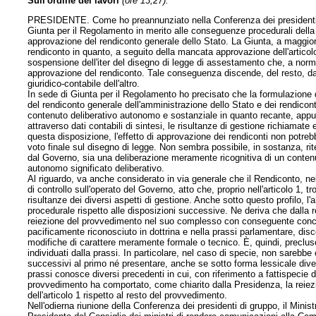
Sull'ordine dei lavori
(ore 13,27).
PRESIDENTE. Come ho preannunziato nella Conferenza dei presidenti d
Giunta per il Regolamento in merito alle conseguenze procedurali della vo
approvazione del rendiconto generale dello Stato. La Giunta, a maggioran
rendiconto in quanto, a seguito della mancata approvazione dell'articol
sospensione dell'iter del disegno di legge di assestamento che, a norm
approvazione del rendiconto. Tale conseguenza discende, del resto, dal
giuridico-contabile dell'altro.
In sede di Giunta per il Regolamento ho precisato che la formulazione d
del rendiconto generale dell'amministrazione dello Stato e dei rendicon
contenuto deliberativo autonomo e sostanziale in quanto recante, appunt
attraverso dati contabili di sintesi, le risultanze di gestione richiamat
questa disposizione, l'effetto di approvazione dei rendiconti non potre
voto finale sul disegno di legge. Non sembra possibile, in sostanza, rite
dal Governo, sia una deliberazione meramente ricognitiva di un contenut
autonomo significato deliberativo.
Al riguardo, va anche considerato in via generale che il Rendiconto, nel
di controllo sull'operato del Governo, atto che, proprio nell'articolo 1, 
risultanze dei diversi aspetti di gestione. Anche sotto questo profilo, l'
procedurale rispetto alle disposizioni successive. Ne deriva che dalla re
reiezione del provvedimento nel suo complesso con conseguente conclu
pacificamente riconosciuto in dottrina e nella prassi parlamentare, dis
modifiche di carattere meramente formale o tecnico. È, quindi, preclus
individuati dalla prassi. In particolare, nel caso di specie, non sarebb
successivi al primo né presentare, anche se sotto forma lessicale diver
prassi conosce diversi precedenti in cui, con riferimento a fattispecie di
provvedimento ha comportato, come chiarito dalla Presidenza, la reie
dell'articolo 1 rispetto al resto del provvedimento.
Nell'odierna riunione della Conferenza dei presidenti di gruppo, il Minist