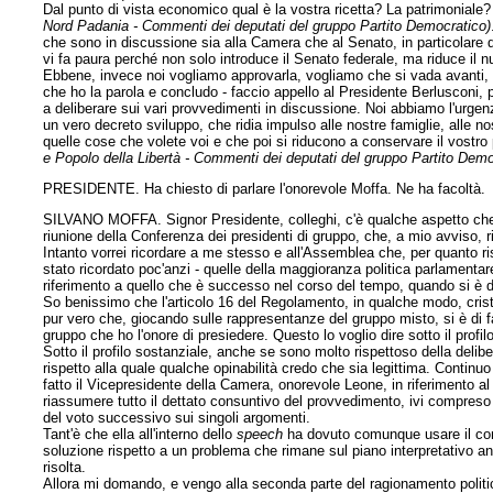
Dal punto di vista economico qual è la vostra ricetta? La patrimoniale
Nord Padania - Commenti dei deputati del gruppo Partito Democratico)
che sono in discussione sia alla Camera che al Senato, in particolare q
vi fa paura perché non solo introduce il Senato federale, ma riduce il 
Ebbene, invece noi vogliamo approvarla, vogliamo che si vada avanti, v
che ho la parola e concludo - faccio appello al Presidente Berlusconi, 
a deliberare sui vari provvedimenti in discussione. Noi abbiamo l'urgenz
un vero decreto sviluppo, che ridia impulso alle nostre famiglie, alle n
quelle cose che volete voi e che poi si riducono a conservare il vostr
e Popolo della Libertà - Commenti dei deputati del gruppo Partito Demo
PRESIDENTE. Ha chiesto di parlare l'onorevole Moffa. Ne ha facoltà.
SILVANO MOFFA. Signor Presidente, colleghi, c'è qualche aspetto che 
riunione della Conferenza dei presidenti di gruppo, che,
a mio avviso, r
Intanto vorrei ricordare a me stesso e all'Assemblea che, per quanto r
stato ricordato poc'anzi - quelle della maggioranza politica parlament
riferimento a quello che è successo nel corso del tempo, quando si è d
So benissimo che l'articolo 16 del Regolamento, in qualche modo, crista
pur vero che, giocando sulle rappresentanze del gruppo misto, si è di 
gruppo che ho l'onore di presiedere. Questo lo voglio dire sotto il profi
Sotto il profilo sostanziale, anche se sono molto rispettoso della deli
rispetto alla quale qualche opinabilità credo che sia legittima. Contin
fatto il Vicepresidente della Camera, onorevole Leone, in riferimento a
riassumere tutto il dettato consuntivo del provvedimento, ivi compreso i
del voto successivo sui singoli argomenti.
Tant'è che ella all'interno dello
speech
ha dovuto comunque usare il con
soluzione rispetto a un problema che rimane sul piano interpretativo an
risolta.
Allora mi domando, e vengo alla seconda parte del ragionamento politic