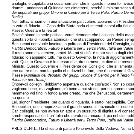
analoghi, è capitata una cosa normale, che in questo momento invece n
drammi, andarono al Quirinale per dimettersi, perché il minimo senso d
dei deputati dei gruppi Unione di Centro per il Terzo Polo
,
Partito Democ
l'Italia)
.
Noi, tuttavia, siamo in una situazione particolare, abbiamo un Presiden
in voto di fiducia - il Capo dello Stato parla di reiterati ricorsi alla fi
Paese. Questa è la realtà!
Poiché siamo in sede politica, vorrei ricordare che i colleghi della ma
questa sorta di «bomba atomica» che sta scoppiando: un Paese sempre pi
Berlusconi non vuole lasciare la poltrona di Presidente del Consiglio, q
Partito Democratico, Futuro e Libertà per il Terzo Polo, Italia dei Valori 
Il resto sono chiacchiere, amici. Ma mi si dirà: è stato scelto dagli el
fiducia; lo sappiamo tutti, ma questo Governo, la nota di aggiornamento
voti. Questo Governo è lo stesso che, da un mese, ci dice che presenterà
Ministri. Questo Governo e il Presidente del Consiglio, che si lamenta p
che da tre mesi non fa quello che dovrebbe fare, che è nominare il Go
Paese
(Applausi dei deputati dei gruppi Unione di Centro per il Terzo Po
Alleanza per l'Italia)
.
Onorevoli colleghi, dobbiamo aspettare qualche cos'altro? Non so cosa
vogliamo bene, ma vogliamo più bene a noi stessi, per cui saremo somm
nemmeno voi fino in fondo avete creato, ma che Berlusconi, certamente, 
su questo.
Lei, signor Presidente, per quanto ci riguarda, è stato ineccepibile. Co
Repubblica, di cui apprezziamo il grande senso istituzionale e l'esser
Cari colleghi, se non avrete un atto e un sussulto di dignità e vi conse
sarete responsabili di un'Italia che sprofonda ancora di più nel discred
Partito Democratico, Futuro e Libertà per il Terzo Polo, Italia dei Valori 
PRESIDENTE. Ha chiesto di parlare l'onorevole Della Vedova. Ne ha f