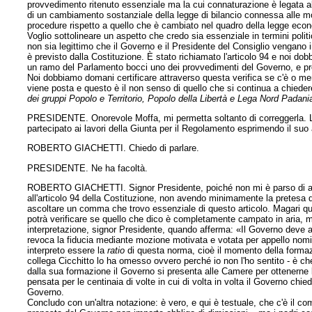
provvedimento ritenuto essenziale ma la cui connaturazione è legata al
di un cambiamento sostanziale della legge di bilancio connessa alle m
procedure rispetto a quello che è cambiato nel quadro della legge econo
Voglio sottolineare un aspetto che credo sia essenziale in termini poli
non sia legittimo che il Governo e il Presidente del Consiglio vengano i
è previsto dalla Costituzione. È stato richiamato l'articolo 94 e noi dob
un ramo del Parlamento bocci uno dei provvedimenti del Governo, e prev
Noi dobbiamo domani certificare attraverso questa verifica se c'è o me
viene posta e questo è il non senso di quello che si continua a chiede
dei gruppi Popolo e Territorio, Popolo della Libertà e Lega Nord Padania
PRESIDENTE. Onorevole Moffa, mi permetta soltanto di correggerla. L'o
partecipato ai lavori della Giunta per il Regolamento esprimendo il suo
ROBERTO GIACHETTI. Chiedo di parlare.
PRESIDENTE. Ne ha facoltà.
ROBERTO GIACHETTI. Signor Presidente, poiché non mi è parso di ascolta
all'articolo 94 della Costituzione, non avendo minimamente la pretesa d
ascoltare un comma che trovo essenziale di questo articolo. Magari qual
potrà verificare se quello che dico è completamente campato in aria, ma
interpretazione, signor Presidente, quando afferma: «Il Governo deve
revoca la fiducia mediante mozione motivata e votata per appello nomin
interpreto essere la
ratio
di questa norma, cioè il momento della formazi
collega Cicchitto lo ha omesso ovvero perché io non l'ho sentito - è ch
dalla sua formazione il Governo si presenta alle Camere per ottenerne 
pensata per le centinaia di volte in cui di volta in volta il Governo ch
Governo.
Concludo con un'altra notazione: è vero, e qui è testuale, che c'è il 