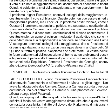
ha elencato il problema della Banca d'Italia, del decreto sullo sviluppo 
il voto sulla nota di aggiornamento del documento di economia e fina
Quindi, è evidente la crisi della maggioranza, e non guarderemmo in facci
questo o di quell'altro.
Il problema, signor Presidente, onorevoli colleghi della maggioranza, è
costituzionale: il voto sul bilancio. Questo voto non può essere rimediat
maggioranza politica, ma i cocci di un problema costituzionale, come è 
Questo è il problema essenziale, politico, ma soprattutto costituzionale, 
Presidente della Camera. La vostra fiducia
non può risolvere il problem
Questa mattina lo dicono tutti i costituzionalisti di vario orientamento. 
costituzionale, un uomo di opinioni moderate, il quale dice che sono inev
dello Stato nella sua responsabilità a decidere se rimandarlo alle Cam
Vi scongiuro, onorevoli colleghi della maggioranza, dite al Presidente 
di venire qui davanti a noi senza un passaggio davanti al Capo dello S
Qui non si tratta di politica. Sappiamo che siete morti. La vostra politi
le forze parlamentari dell'opposizione di fronte ad un problema di cosci
è la pretesa di parlare alle Camere dopo un voto sul rendiconto del bi
istituzioni della Repubblica. Fermate il Presidente del Consiglio, onore
Misto-Liberal Democratici-MAIE e Misto-Alleanza per l'Italia)
!
PRESIDENTE. Ha chiesto di parlare l'onorevole Cicchitto. Ne ha facolt
FABRIZIO CICCHITTO. Signor Presidente, l'onorevole Franceschini e l'o
all'onorevole Franceschini e all'onorevole La Malfa - e glielo leggo - l'
avere la fiducia delle due Camere. Ciascuna Camera accorda o revoca l
contrario di una o di entrambe le Camere su una proposta del Governo 
Libertà e Lega Nord Padania)
.
Quindi, io respingo al mittente quello che ho sentito qui in quest'Aula 
definire il fondo del vostro atteggiamento dovrei dire che è quasi ever
contesta la possibilità, il diritto e il dovere del Parlamento di misurar