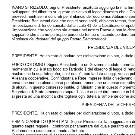
IVANO STRIZZOLO. Signor Presidente, anzitutto aggiungo la mia firma
svilupparsi del dibattito su questa iniziativa di legge dimostra che il
provvedimenti seri e concreti per il rilancio dell'economia. Abbiamo sent
Presidente Berlusconi dice che non ci sono soldi, abbiamo tempo, far
l'impostazione di fondo sancita dall'articolo 41 della Costituzione rep
l'impostazione che vogliamo sia attuata nel nostro Paese e non la
dere
sappiamo che stiamo purtroppo perdendo tempo e facendo perdere temp
(Applausi dei deputati del gruppo Partito Democratico)
.
PRESIDENZA DEL VICEP
PRESIDENTE. Ha chiesto di parlare per dichiarazione di voto, a titolo 
FURIO COLOMBO. Signor Presidente, è un Governo scaduto come latt
momento in cui è stato bocciato l'articolo 1 del disegno di legge di re
rischio che la sua fotografia, così com'è, con la data di oggi, venga pu
Alleanza cooperative, Confindustria e Rete Imprese Italia chiedevano 
cosa che non ha alcun senso per alcuno tranne che un senso distruttivo 
di alcuni, in questo consesso inutile, di Ministri che in questo momento 
Segretario di Stato americano sopra l'Italia e andare direttamente in Lib
si presta ad una modifica che toglierà ogni tutela all'ambiente come si
PRESIDENZA DEL VICEPRE
PRESIDENTE. Ha chiesto di parlare per dichiarazione di voto, a titolo p
ERMINIO ANGELO QUARTIANI. Signor Presidente, la maggioranza di ce
quanto saprà reggere il confronto parlamentare dal quale peraltro quest
Parlamento a discutere in modo affrettato.