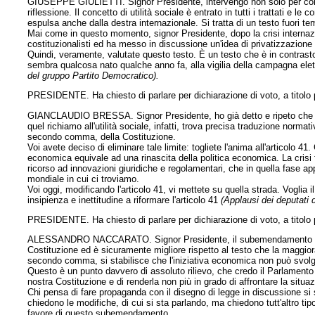
GIUSEPPE GIULIETTI. Signor Presidente, intervengo non solo per condi
riflessione. Il concetto di utilità sociale è entrato in tutti i trattati e 
espulsa anche dalla destra internazionale. Si tratta di un testo fuori t
Mai come in questo momento, signor Presidente, dopo la crisi internazio
costituzionalisti ed ha messo in discussione un'idea di privatizzazione 
Quindi, veramente, valutate questo testo. È un testo che è in contrast
sembra qualcosa nato qualche anno fa, alla vigilia della campagna elett
del gruppo Partito Democratico).
PRESIDENTE. Ha chiesto di parlare per dichiarazione di voto, a titolo 
GIANCLAUDIO BRESSA. Signor Presidente, ho già detto e ripeto che il limit
quel richiamo all'utilità sociale, infatti, trova precisa traduzione norma
secondo comma, della Costituzione.
Voi avete deciso di eliminare tale limite: togliete l'anima all'articolo 41.
economica equivale ad una rinascita della politica economica. La crisi 
ricorso ad innovazioni giuridiche e regolamentari, che in quella fase ap
mondiale in cui ci troviamo.
Voi oggi, modificando l'articolo 41, vi mettete su quella strada. Voglia
insipienza e inettitudine a riformare l'articolo 41
(Applausi dei deputati 
PRESIDENTE. Ha chiesto di parlare per dichiarazione di voto, a titolo 
ALESSANDRO NACCARATO. Signor Presidente, il subemendamento punta a
Costituzione ed è sicuramente migliore rispetto al testo che la maggior
secondo comma, si stabilisce che l'iniziativa economica non può svolgers
Questo è un punto davvero di assoluto rilievo, che credo il Parlamento 
nostra Costituzione e di renderla non più in grado di affrontare la situa
Chi pensa di fare propaganda con il disegno di legge in discussione si 
chiedono le modifiche, di cui si sta parlando, ma chiedono tutt'altro tip
favore di questo subemendamento.