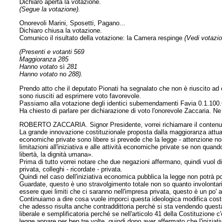
Dichiaro aperta la votazione.
(Segue la votazione).
Onorevoli Marini, Sposetti, Pagano...
Dichiaro chiusa la votazione.
Comunico il risultato della votazione: la Camera respinge
(Vedi votazio
(Presenti e votanti 569
Maggioranza 285
Hanno votato
sì
281
Hanno votato
no
288).
Prendo atto che il deputato Pionati ha segnalato che non è riuscito ad
sono riusciti ad esprimere voto favorevole.
Passiamo alla votazione degli identici subemendamenti Favia 0.1.100.6
Ha chiesto di parlare per dichiarazione di voto l'onorevole Zaccaria. Ne
ROBERTO ZACCARIA. Signor Presidente, vorrei richiamare il contenut
La grande innovazione costituzionale proposta dalla maggioranza attual
economiche private sono libere si prevede che la legge - attenzione non 
limitazioni all'iniziativa e alle attività economiche private se
non quando 
libertà, la dignità umana».
Prima di tutto vorrei notare che due negazioni affermano, quindi vuol dir
privata, colleghi - ricordate - privata.
Quindi nel caso dell'iniziativa economica pubblica la legge non potrà por
Guardate, questo è uno stravolgimento totale non so quanto involontari
essere quei limiti che ci saranno nell'impresa privata, questo è un po' 
Continuiamo a dire cosa vuole imporci questa ideologica modifica costitu
che adesso risulta anche contraddittoria perché si sta vendendo quest
liberale e semplificatoria perché se nell'articolo 41 della Costituzione 
legge appare per ben tre volte, quindi dopo aver affermato che l'iniziativ