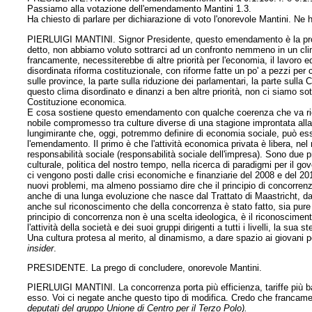
Passiamo alla votazione dell'emendamento Mantini 1.3.
Ha chiesto di parlare per dichiarazione di voto l'onorevole Mantini. Ne h
PIERLUIGI MANTINI. Signor Presidente, questo emendamento è la prov
detto, non abbiamo voluto sottrarci ad un confronto nemmeno in un clima 
francamente, necessiterebbe di altre priorità per l'economia, il lavoro 
disordinata riforma costituzionale, con riforme fatte un po' a pezzi per c
sulle province, la parte sulla riduzione dei parlamentari, la parte sulla
questo clima disordinato e dinanzi a ben altre priorità, non ci siamo so
Costituzione economica.
E cosa sostiene questo emendamento con qualche coerenza che va ricon
nobile compromesso tra culture diverse di una stagione improntata alla r
lungimirante che, oggi, potremmo definire di economia sociale, può ess
l'emendamento. Il primo è che l'attività economica privata è libera, nel r
responsabilità sociale (responsabilità sociale dell'impresa). Sono due p
culturale, politica del nostro tempo, nella ricerca di paradigmi per il g
ci vengono posti dalle crisi economiche e finanziarie del 2008 e del 20
nuovi problemi, ma almeno possiamo dire che il principio di concorrenz
anche di una lunga evoluzione che nasce dal Trattato di Maastricht, da
anche sul riconoscimento che della concorrenza è stato fatto, sia pure i
principio di concorrenza non è una scelta ideologica, è il riconoscimento
l'attività della società e dei suoi gruppi dirigenti a tutti i livelli, la sua s
Una cultura protesa al merito, al dinamismo, a dare spazio ai giovani p
insider
.
PRESIDENTE. La prego di concludere, onorevole Mantini.
PIERLUIGI MANTINI. La concorrenza porta più efficienza, tariffe più b
esso. Voi ci negate anche questo tipo di modifica. Credo che francam
deputati del gruppo Unione di Centro per il Terzo Polo).