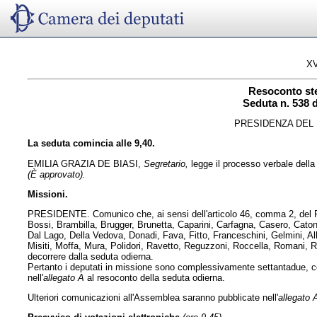
XV
Resoconto st
Seduta n. 538 d
PRESIDENZA DEL 
La seduta comincia alle 9,40.
EMILIA GRAZIA DE BIASI,
Segretario,
legge il processo verbale della 
(È approvato).
Missioni.
PRESIDENTE. Comunico che, ai sensi dell'articolo 46, comma 2, del Reg
Bossi, Brambilla, Brugger, Brunetta, Caparini, Carfagna, Casero, Catone
Dal Lago, Della Vedova, Donadi, Fava, Fitto, Franceschini, Gelmini, Alb
Misiti, Moffa, Mura, Polidori, Ravetto, Reguzzoni, Roccella, Romani, 
decorrere dalla seduta odierna.
Pertanto i deputati in missione sono complessivamente settantadue, co
nell'
allegato A
al resoconto della seduta odierna.
Ulteriori comunicazioni all'Assemblea saranno pubblicate nell'
allegato 