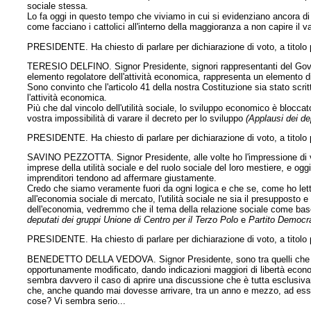
sociale stessa.
Lo fa oggi in questo tempo che viviamo in cui si evidenziano ancora di 
come facciano i cattolici all'interno della maggioranza a non capire il 
PRESIDENTE. Ha chiesto di parlare per dichiarazione di voto, a titolo p
TERESIO DELFINO. Signor Presidente, signori rappresentanti del Governo, 
elemento regolatore dell'attività economica, rappresenta un elemento d
Sono convinto che l'articolo 41 della nostra Costituzione sia stato scrit
l'attività economica.
Più che dal vincolo dell'utilità sociale, lo sviluppo economico è blocc
vostra impossibilità di varare il decreto per lo sviluppo
(Applausi dei de
PRESIDENTE. Ha chiesto di parlare per dichiarazione di voto, a titolo 
SAVINO PEZZOTTA. Signor Presidente, alle volte ho l'impressione di v
imprese della utilità sociale e del ruolo sociale del loro mestiere, e og
imprenditori tendono ad affermare giustamente.
Credo che siamo veramente fuori da ogni logica e che se, come ho letto
all'economia sociale di mercato, l'utilità sociale ne sia il presupposto 
dell'economia, vedremmo che il tema della relazione sociale come base
deputati dei gruppi Unione di Centro per il Terzo Polo
e
Partito Democra
PRESIDENTE. Ha chiesto di parlare per dichiarazione di voto, a titolo 
BENEDETTO DELLA VEDOVA. Signor Presidente, sono tra quelli che pens
opportunamente modificato, dando indicazioni maggiori di libertà econo
sembra davvero il caso di aprire una discussione che è tutta esclusivam
che, anche quando mai dovesse arrivare, tra un anno e mezzo, ad esser
cose? Vi sembra serio...