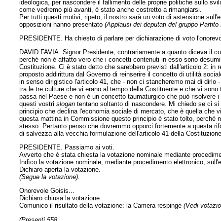
ideologica, per nascondere il fallimento delle proprie politiche sullo sv
come vedremo più avanti, è stato anche costretto a rimangiarsi.
Per tutti questi motivi, ripeto, il nostro sarà un voto di astensione s
opposizioni hanno presentato
(Applausi dei deputati del gruppo Partit
PRESIDENTE. Ha chiesto di parlare per dichiarazione di voto l'onorevo
DAVID FAVIA. Signor Presidente, contrariamente a quanto diceva il co
perché non è affatto vero che i concetti contenuti in esso sono desumib
Costituzione. Ci è stato detto che sarebbero previsti dall'articolo 2: in rea
proposto addirittura dal Governo di reinserire il concetto di utilità soci
in senso dirigistico l'articolo 41, che - non ci stancheremo mai di dirl
tra le tre culture che vi erano al tempo della Costituente e che vi son
passa nel Paese e non è un concetto taumaturgico che può risolvere i p
questi vostri
slogan
tentano soltanto di nascondere. Mi chiedo se ci si cr
principio che declina l'economia sociale di mercato, che è quella che vi
questa mattina in Commissione questo principio è stato tolto, perché
stesso. Pertanto penso che dovremmo opporci fortemente a questa rif
di salvezza alla vecchia formulazione dell'articolo 41 della Costituzione
PRESIDENTE. Passiamo ai voti.
Avverto che è stata chiesta la votazione nominale mediante procedimen
Indìco la votazione nominale, mediante procedimento elettronico, sul
Dichiaro aperta la votazione.
(Segue la votazione).
Onorevole Goisis...
Dichiaro chiusa la votazione.
Comunico il risultato della votazione: la Camera respinge
(Vedi votazio
(Presenti 558