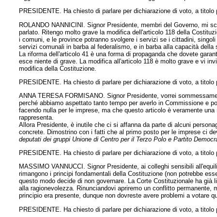
PRESIDENTE. Ha chiesto di parlare per dichiarazione di voto, a titolo p
ROLANDO NANNICINI. Signor Presidente, membri del Governo, mi scuso 
parlato. Ritengo molto grave la modifica dell'articolo 118 della Costituzi
i comuni, e le province potranno svolgere i servizi se i cittadini, singol
servizi comunali in barba al federalismo, e in barba alla capacità della 
La riforma dell'articolo 41 è una forma di propaganda che dovete garant
esce niente di grave. La modifica all'articolo 118 è molto grave e vi in
modifica della Costituzione.
PRESIDENTE. Ha chiesto di parlare per dichiarazione di voto, a titolo
ANNA TERESA FORMISANO. Signor Presidente, vorrei sommessamente r
perché abbiamo aspettato tanto tempo per averlo in Commissione e poi 
facendo nulla per le imprese, ma che questo articolo è veramente una mo
rappresenta.
Allora Presidente, è inutile che ci si affanna da parte di alcuni personag
concrete. Dimostrino con i fatti che al primo posto per le imprese ci de
deputati dei gruppi Unione di Centro per il Terzo Polo e Partito Democr
PRESIDENTE. Ha chiesto di parlare per dichiarazione di voto, a titolo 
MASSIMO VANNUCCI. Signor Presidente, ai colleghi sensibili all'equilibri
rimangono i principi fondamentali della Costituzione (non potrebbe essere a
questo modo decide di non governare. La Corte Costituzionale ha già limi
alla ragionevolezza. Rinunciandovi
apriremo un conflitto permanente, met
principio era presente, dunque non dovreste avere problemi a votare 
PRESIDENTE. Ha chiesto di parlare per dichiarazione di voto, a titolo 