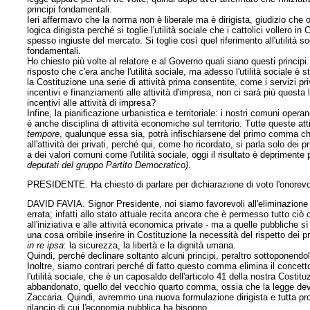
principi fondamentali.
Ieri affermavo che la norma non è liberale ma è dirigista, giudizio che
logica dirigista perché si toglie l'utilità sociale che i cattolici vollero 
spesso ingiuste del mercato. Si toglie così quel riferimento all'utilità so
fondamentali.
Ho chiesto più volte al relatore e al Governo quali siano questi princip
risposto che c'era anche l'utilità sociale, ma adesso l'utilità sociale
la Costituzione una serie di attività prima consentite, come i servizi pr
incentivi e finanziamenti alle attività d'impresa, non ci sarà più ques
incentivi alle attività di impresa?
Infine, la pianificazione urbanistica e territoriale: i nostri comuni operano
è anche disciplina di attività economiche sul territorio. Tutte queste 
tempore
, qualunque essa sia, potrà infischiarsene del primo comma che
all'attività dei privati, perché qui, come ho ricordato, si parla solo dei
a dei valori comuni come l'utilità sociale, oggi il risultato è deprimen
deputati del gruppo Partito Democratico)
.
PRESIDENTE. Ha chiesto di parlare per dichiarazione di voto l'onorevo
DAVID FAVIA. Signor Presidente, noi siamo favorevoli all'eliminazion
errata; infatti allo stato attuale recita ancora che è permesso tutto ciò
all'iniziativa e alle attività economica private - ma a quelle pubbliche 
una cosa orribile inserire in Costituzione la necessità del rispetto dei
in re ipsa
: la sicurezza, la libertà e la dignità umana.
Quindi, perché declinare soltanto alcuni principi, peraltro sottoponendo
Inoltre, siamo contrari perché di fatto questo comma elimina il concetto
l'utilità sociale, che è un caposaldo dell'articolo 41 della nostra Cost
abbandonato, quello del vecchio quarto comma, ossia che la legge deve 
Zaccaria. Quindi, avremmo una nuova formulazione dirigista e tutta p
rilancio di cui l'economia pubblica ha bisogno.