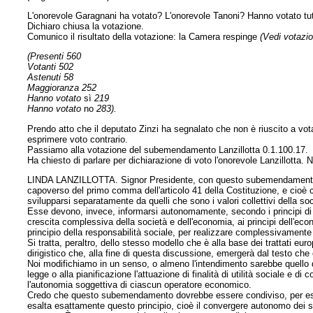
L'onorevole Garagnani ha votato? L'onorevole Tanoni? Hanno votato tut
Dichiaro chiusa la votazione.
Comunico il risultato della votazione: la Camera respinge
(Vedi votazio
(Presenti 560
Votanti 502
Astenuti 58
Maggioranza 252
Hanno votato
sì
219
Hanno votato
no
283).
Prendo atto che il deputato Zinzi ha segnalato che non è riuscito a vot
esprimere voto contrario.
Passiamo alla votazione del subemendamento Lanzillotta 0.1.100.17.
Ha chiesto di parlare per dichiarazione di voto l'onorevole Lanzillotta. 
LINDA LANZILLOTTA. Signor Presidente, con questo subemendamento in
capoverso del primo comma dell'articolo 41 della Costituzione, e cioè ch
svilupparsi separatamente da quelli che sono i valori collettivi della so
Esse devono, invece, informarsi autonomamente, secondo i principi di 
crescita complessiva della società e dell'economia,
ai principi dell'ec
principio della responsabilità sociale, per realizzare complessivament
Si tratta, peraltro, dello stesso modello che è alla base dei trattati eu
dirigistico che, alla fine di questa discussione, emergerà dal testo che
Noi modifichiamo in un senso, o almeno l'intendimento sarebbe quello di 
legge o alla pianificazione l'attuazione di finalità di utilità sociale e 
l'autonomia soggettiva di ciascun operatore economico.
Credo che questo subemendamento dovrebbe essere condiviso, per esempi
esalta esattamente questo principio, cioè il convergere autonomo dei sog