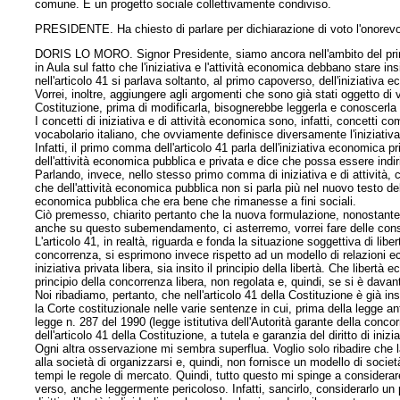
comune. È un progetto sociale collettivamente condiviso.
PRESIDENTE. Ha chiesto di parlare per dichiarazione di voto l'onorevo
DORIS LO MORO. Signor Presidente, siamo ancora nell'ambito del primo 
in Aula sul fatto che l'iniziativa e l'attività economica debbano stare i
nell'articolo 41 si parlava soltanto, al primo capoverso, dell'iniziativa
Vorrei, inoltre, aggiungere agli argomenti che sono già stati oggetto d
Costituzione, prima di modificarla, bisognerebbe leggerla e conoscerla
I concetti di iniziativa e di attività economica sono, infatti, concetti 
vocabolario italiano, che ovviamente definisce diversamente l'iniziativa 
Infatti, il primo comma dell'articolo 41 parla dell'iniziativa economica pr
dell'attività economica pubblica e privata e dice che possa essere indiri
Parlando, invece, nello stesso primo comma di iniziativa e di attività,
che dell'attività economica pubblica non si parla più nel nuovo testo dell
economica pubblica che era bene che rimanesse a fini sociali.
Ciò premesso, chiarito pertanto che la nuova formulazione, nonostante 
anche su questo subemendamento, ci asterremo, vorrei fare delle consi
L'articolo 41, in realtà, riguarda e fonda la situazione soggettiva di libert
concorrenza, si esprimono invece rispetto ad un modello di relazioni eco
iniziativa privata libera, sia insito il principio della libertà. Che libe
principio della concorrenza libera, non regolata e, quindi, se si è davan
Noi ribadiamo, pertanto, che nell'articolo 41 della Costituzione è già ins
la Corte costituzionale nelle varie sentenze in cui, prima della legge ant
legge n. 287 del 1990 (legge istitutiva dell'Autorità garante della concorr
dell'articolo 41 della Costituzione, a tutela e garanzia del diritto di ini
Ogni altra osservazione mi sembra superflua. Voglio solo ribadire che 
alla società di organizzarsi e, quindi, non fornisce un modello di società
tempi le regole di mercato. Quindi, tutto questo mi spinge a considerare
verso, anche leggermente pericoloso. Infatti, sancirlo, considerarlo un p