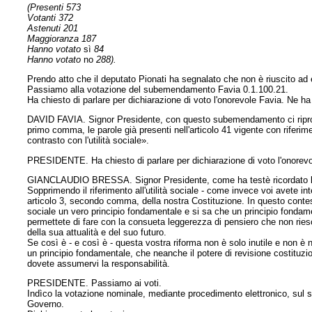
(Presenti 573
Votanti 372
Astenuti 201
Maggioranza 187
Hanno votato
sì
84
Hanno votato
no
288).
Prendo atto che il deputato Pionati ha segnalato che non è riuscito ad 
Passiamo alla votazione del subemendamento Favia 0.1.100.21.
Ha chiesto di parlare per dichiarazione di voto l'onorevole Favia. Ne ha
DAVID FAVIA. Signor Presidente, con questo subemendamento ci riproponiam
primo comma, le parole già presenti nell'articolo 41 vigente con riferime
contrasto con l'utilità sociale».
PRESIDENTE. Ha chiesto di parlare per dichiarazione di voto l'onorevo
GIANCLAUDIO BRESSA. Signor Presidente, come ha testè ricordato l'onorevo
Sopprimendo il riferimento all'utilità sociale - come invece voi avete in
articolo 3, secondo comma, della nostra Costituzione. In questo contesto
sociale un vero principio fondamentale e si sa che un principio fondame
permettete di fare con la consueta leggerezza di pensiero che non riesc
della sua attualità e del suo futuro.
Se così è - e così è - questa vostra riforma non è solo inutile e non è
un principio fondamentale, che neanche il potere di revisione costituzio
dovete assumervi la responsabilità.
PRESIDENTE. Passiamo ai voti.
Indìco la votazione nominale, mediante procedimento elettronico, su
Governo.