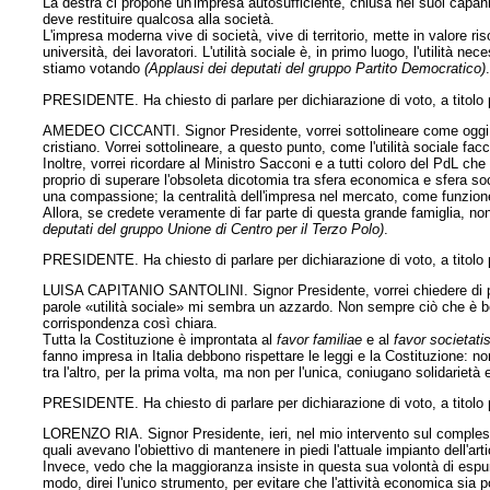
La destra ci propone un'impresa autosufficiente, chiusa nei suoi capan
deve restituire qualcosa alla società.
L'impresa moderna vive di società, vive di territorio, mette in valore 
università, dei lavoratori. L'utilità sociale è, in primo luogo, l'utilità
stiamo votando
(Applausi dei deputati del gruppo Partito Democratico)
PRESIDENTE. Ha chiesto di parlare per dichiarazione di voto, a titolo p
AMEDEO CICCANTI. Signor Presidente, vorrei sottolineare come oggi v
cristiano. Vorrei sottolineare, a questo punto, come l'utilità sociale facc
Inoltre, vorrei ricordare al Ministro Sacconi e a tutti coloro del PdL ch
proprio di superare l'obsoleta dicotomia tra sfera economica e sfera soc
una compassione; la centralità dell'impresa nel mercato, come funzione s
Allora, se credete veramente di far parte di questa grande famiglia, 
deputati del gruppo Unione di Centro per il Terzo Polo)
.
PRESIDENTE. Ha chiesto di parlare per dichiarazione di voto, a titolo p
LUISA CAPITANIO SANTOLINI. Signor Presidente, vorrei chiedere di po
parole «utilità sociale» mi sembra un azzardo. Non sempre ciò che è 
corrispondenza così chiara.
Tutta la Costituzione è improntata al
favor familiae
e al
favor societati
fanno impresa in Italia debbono rispettare le leggi e la Costituzione: 
tra l'altro, per la prima volta, ma non per l'unica, coniugano solidarietà
PRESIDENTE. Ha chiesto di parlare per dichiarazione di voto, a titolo p
LORENZO RIA. Signor Presidente, ieri, nel mio intervento sul compless
quali avevano l'obiettivo di mantenere in piedi l'attuale impianto dell'ar
Invece, vedo che la maggioranza insiste in questa sua volontà di espunger
modo, direi l'unico strumento, per evitare che l'attività economica sia 