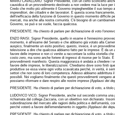
MARIO CAVALLARO. Signor Presidente, con un certo sconcerto anche o
causidica di un provvedimento destinato a non vedere mai la luce per i
Credo che molto più utilmente il Governo impiegherebbe il suo tempo ad
imprenditori, dei cittadini e dei lavoratori. E questa scena francamen
dell'inefficacia della funzione di Governo in questo momento difficile p
mercati, ma anche alla nostra comunità. C'è bisogno di un cambiamento
Governo, se può e se vuole, faccia qualcosa.
PRESIDENTE. Ha chiesto di parlare per dichiarazione di voto l'onorevol
ENZO RAISI. Signor Presidente, quello in esame è l'ennesimo provvedim
momento, è all'esame del Senato e che abbiamo già votato alla Camera
auspico, finalmente un esito positivo; questo, invece, è un provvedime
televisione a dire che qualcosa abbiamo fatto per le imprese. È da u
favore delle imprese e non ci venite a raccontare la solita storiella ch
costo zero, ma sono anche foriere di ingressi di risorse per lo Stato. È
provvedimenti manifesto. Questa maggioranza è andata a chiedere i vot
favore delle imprese, le liberalizzazioni. Chiediamo dove sono finiti 
produttive se essa viene ogni volta scavalcata perché, in verità, è se
settori che non sono di loro competenza. Adesso abbiamo addirittura il 
possibili. Noi vogliamo finalmente che questi provvedimenti vengano at
possiamo riformare e dare respiro alle nostre imprese
(Applausi dei dep
PRESIDENTE. Ha chiesto di parlare per dichiarazione di voto, a titolo 
LUDOVICO VICO. Signor Presidente, anche sul secondo comma una part
richiamata dal collega Zaccaria, con un obiettivo non dichiarato. Insom
subordinazione del mercato alle ragioni della politica e dell'umanità, c
perché voterò a favore dell'emendamento in oggetto
(Applausi dei depu
PRESIDENTE. Ha chiesto di parlare per dichiarazione di voto, a titolo p