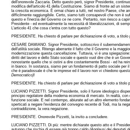
dell'onorevole Zaccaria. Detto questo però, signor Presidente, continu
modifica dell'articolo 41 della Costituzione. Siamo di fronte ad un s
la crescita economica. È ormai chiaro a tutti, nel nostro Paese, che anch
difficilmente raggiungibile. Certo, siamo tutti consapevoli che non è su
questo e l'inerzia del Governo ce ne corre. Pertanto, non riesco a capire
Presidente - ed eventualmente la necessità di liberalizzazioni, di semplif
L'articolo 41 che cosa c'entra con tutto questo?
PRESIDENTE. Ha chiesto di parlare per dichiarazione di voto, a titolo 
CESARE DAMIANO. Signor Presidente, sottoscrivo il subemendamento in
dell'utilità sociale. Ritengo aberrante il fatto che il Governo e la mag
modernizzazione questa cancellazione. Tuttavia, vi è una spiegazione:
diritti del lavoro e dello Stato sociale e questo vuol dire che è un Gov
nonostante quello che si ostini a dire costantemente Bossi - ed ha rein
in bianco. In sostanza, siamo per un fondamento di patto sociale per i
che è paradossale
è che le imprese ed il lavoro non vi chiedono ques
Democratico)
!
PRESIDENTE. Ha chiesto di parlare per dichiarazione di voto a titolo pe
LUCIANO PIZZETTI. Signor Presidente, solo il furore ideologico disperato
principio regolatore della moderna economia di mercato. In realtà, con 
funzione sociale. E nel contempo, abiurate ad un altro elemento fondam
sperticati a negare l'evidenza del convegno recente di Todi, ma la nega
contraddizione, la vera negazione.
PRESIDENTE. Onorevole Pizzetti, la invito a concludere.
LUCIANO PIZZETTI. Di più: mentre dichiarate questo atto e il President
autunno che rischia di essere già troppo caldo
(Applausi dei deputati d