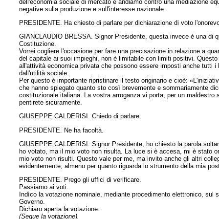
dell'economia sociale di mercato e andiamo contro una mediazione equi
negative sulla produzione e sull'interesse nazionale.
PRESIDENTE. Ha chiesto di parlare per dichiarazione di voto l'onorevo
GIANCLAUDIO BRESSA. Signor Presidente, questa invece è una di quelle
Costituzione.
Vorrei cogliere l'occasione per fare una precisazione in relazione a quant
del capitale ai suoi impieghi, non è limitabile con limiti positivi. Ques
all'attività economica privata che possono essere imposti anche tutti i l
dall'utilità sociale.
Per questo è importante ripristinare il testo originario e cioè: «L'inizi
che hanno spiegato quanto sto così brevemente e sommariamente dicen
costituzionale italiana. La vostra arroganza vi porta, per un maldestro s
pentirete sicuramente.
GIUSEPPE CALDERISI. Chiedo di parlare.
PRESIDENTE. Ne ha facoltà.
GIUSEPPE CALDERISI. Signor Presidente, ho chiesto la parola soltanto 
ho votato, ma il mio voto non risulta. La luce si è accesa, mi è stato o
mio voto non risulti. Questo vale per me, ma invito anche gli altri collegh
evidentemente, almeno per quanto riguarda lo strumento della mia pos
PRESIDENTE. Prego gli uffici di verificare.
Passiamo ai voti.
Indìco la votazione nominale, mediante procedimento elettronico, su
Governo.
Dichiaro aperta la votazione.
(Segue la votazione).