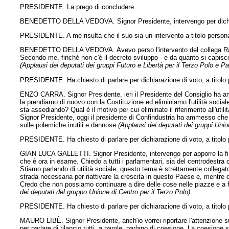
PRESIDENTE. La prego di concludere.
BENEDETTO DELLA VEDOVA. Signor Presidente, intervengo per dichiaraz
PRESIDENTE. A me risulta che il suo sia un intervento a titolo personal
BENEDETTO DELLA VEDOVA. Avevo perso l'intervento del collega Raisi
Secondo me, finché non c'è il decreto sviluppo - e da quanto si capisce
(Applausi dei deputati dei gruppi Futuro e Libertà per il Terzo Polo e P
PRESIDENTE. Ha chiesto di parlare per dichiarazione di voto, a titolo 
ENZO CARRA. Signor Presidente, ieri il Presidente del Consiglio ha amm
la prendiamo di nuovo con la Costituzione ed eliminiamo l'utilità sociale.
sta assediando? Qual è il motivo per cui eliminate il riferimento all'uti
Signor Presidente, oggi il presidente di Confindustria ha ammesso che v
sulle polemiche inutili e dannose
(Applausi dei deputati dei gruppi Unio
PRESIDENTE. Ha chiesto di parlare per dichiarazione di voto, a titolo p
GIAN LUCA GALLETTI. Signor Presidente, intervengo per apporre la fir
che è ora in esame. Chiedo a tutti i parlamentari, sia del centrodestr
Stiamo parlando di utilità sociale; questo tema è strettamente collegato
strada necessaria per riattivare la crescita in questo Paese e, mentre d
Credo che non possiamo continuare a dire delle cose nelle piazze e a
dei deputati del gruppo Unione di Centro per il Terzo Polo)
.
PRESIDENTE. Ha chiesto di parlare per dichiarazione di voto, a titolo p
MAURO LIBÈ. Signor Presidente, anch'io vorrei riportare l'attenzione s
per parlare di rilancio tutti, a parole, parlano di coesione. La coesion