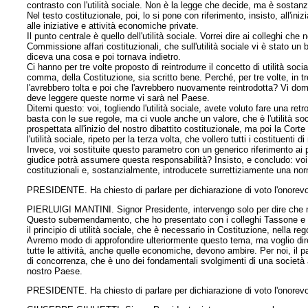
contrasto con l'utilità sociale. Non è la legge che decide, ma è sostan
Nel testo costituzionale, poi, lo si pone con riferimento, insisto, all'in
alle iniziative e attività economiche private.
Il punto centrale è quello dell'utilità sociale. Vorrei dire ai colleghi ch
Commissione affari costituzionali, che sull'utilità sociale vi è stato 
diceva una cosa e poi tornava indietro.
Ci hanno per tre volte proposto di reintrodurre il concetto di utilità soc
comma, della Costituzione, sia scritto bene. Perché, per tre volte, in tre
l'avrebbero tolta e poi che l'avrebbero nuovamente reintrodotta? Vi dom
deve leggere queste norme vi sarà nel Paese.
Ditemi questo: voi, togliendo l'utilità sociale, avete voluto fare una re
basta con le sue regole, ma ci vuole anche un valore, che è l'utilità soc
prospettata all'inizio del nostro dibattito costituzionale, ma poi la Cor
l'utilità sociale, ripeto per la terza volta, che vollero tutti i costituen
Invece, voi sostituite questo parametro con un generico riferimento ai p
giudice potrà assumere questa responsabilità? Insisto, e concludo: voi 
costituzionali e, sostanzialmente, introducete surrettiziamente una nor
PRESIDENTE. Ha chiesto di parlare per dichiarazione di voto l'onorevo
PIERLUIGI MANTINI. Signor Presidente, intervengo solo per dire che na
Questo subemendamento, che ho presentato con i colleghi Tassone e Co
il principio di utilità sociale, che è necessario in Costituzione, nella re
Avremo modo di approfondire ulteriormente questo tema, ma voglio dire c
tutte le attività, anche quelle economiche, devono ambire. Per noi, il 
di concorrenza, che è uno dei fondamentali svolgimenti di una società
nostro Paese.
PRESIDENTE. Ha chiesto di parlare per dichiarazione di voto l'onorevole