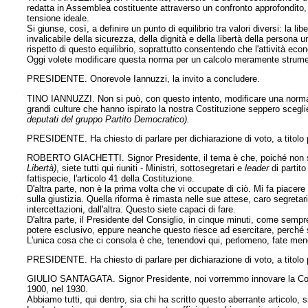
redatta in Assemblea costituente attraverso un confronto approfondito, ne
tensione ideale.
Si giunse, così, a definire un punto di equilibrio tra valori diversi: la libe
invalicabile della sicurezza, della dignità e della libertà della persona u
rispetto di questo equilibrio, soprattutto consentendo che l'attività econ
Oggi volete modificare questa norma per un calcolo meramente strumenta
PRESIDENTE. Onorevole Iannuzzi, la invito a concludere.
TINO IANNUZZI. Non si può, con questo intento, modificare una norma 
grandi culture che hanno ispirato la nostra Costituzione seppero sceglier
deputati del gruppo Partito Democratico).
PRESIDENTE. Ha chiesto di parlare per dichiarazione di voto, a titolo p
ROBERTO GIACHETTI. Signor Presidente, il tema è che, poiché non si
Libertà)
, siete tutti qui riuniti - Ministri, sottosegretari e
leader
di partit
fattispecie, l'articolo 41 della Costituzione.
D'altra parte, non è la prima volta che vi occupate di ciò. Mi fa piacere
sulla giustizia. Quella riforma è rimasta nelle sue attese, caro segreta
intercettazioni, dall'altra. Questo siete capaci di fare.
D'altra parte, il Presidente del Consiglio, in cinque minuti, come sempr
potere esclusivo, eppure neanche questo riesce ad esercitare, perché si
L'unica cosa che ci consola è che, tenendovi qui, perlomeno, fate men
PRESIDENTE. Ha chiesto di parlare per dichiarazione di voto, a titolo 
GIULIO SANTAGATA. Signor Presidente, noi vorremmo innovare la Costit
1900, nel 1930.
Abbiamo tutti, qui dentro, sia chi ha scritto questo aberrante articolo,