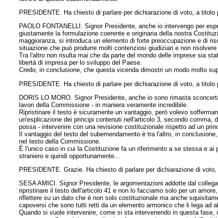
PRESIDENTE. Ha chiesto di parlare per dichiarazione di voto, a titolo p
PAOLO FONTANELLI. Signor Presidente, anche io intervengo per esprim
giustamente la formulazione coerente e originaria della nostra Costituz
maggioranza, si introduca un elemento di forte preoccupazione e di ris
situazione che può produrre molti contenziosi giudiziari e non risolver
Tra l'altro non risulta mai che da parte del mondo delle imprese sia sta
libertà di impresa per lo sviluppo del Paese.
Credo, in conclusione, che questa vicenda dimostri un modo molto superf
PRESIDENTE. Ha chiesto di parlare per dichiarazione di voto, a titolo 
DORIS LO MORO. Signor Presidente, anche io sono rimasta sconcertata da
lavori della Commissione - in maniera veramente incredibile.
Ripristinare il testo è sicuramente un vantaggio, però volevo soffermarmi
un'esplicazione dei principi contenuti nell'articolo 3, secondo comma, d
possa - intervenire con una revisione costituzionale rispetto ad un prin
Il vantaggio del testo del subemendamento è tra l'altro, in conclusione, 
nel testo della Commissione.
È l'unico caso in cui la Costituzione fa un riferimento a se stessa e ai p
straniero e quindi opportunamente...
PRESIDENTE. Grazie. Ha chiesto di parlare per dichiarazione di voto, a
SESA AMICI. Signor Presidente, le argomentazioni addotte dal collega Z
ripristinare il testo dell'articolo 41 e non lo facciamo solo per un am
riflettere su un dato che è non solo costituzionale ma anche squisitamen
capoversi che sono tutti retti da un elemento armonico che li lega ad alt
Quando si vuole intervenire, come si sta intervenendo in questa fase,