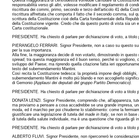
Questa maggioranza di centrodestra vorrebbe cambiare la Costituzio
responsabilità verso gli altri, volesse modificare il regolamento di
riscrittura dei commi, primo, secondo e terzo dell'articolo 41 della Cost
riscrittura affrettata che comporta il fatto che il secondo comma, sul q
scrittura della Costituzione cioè della Carta fondamentale della Repub
della Costituzione vigente. Credo che da questo punto di vista sia un 
Carta costituzionale.
PRESIDENTE. Ha chiesto di parlare per dichiarazione di voto, a titolo p
PIERANGELO FERRARI. Signor Presidente, non a caso su questo subem
per la sua importanza.
Alla fine, la maggioranza decide di non votarlo, dimostrando in quest
spread
, tra questa maggioranza ed il buon senso, perché si vogliono, 
sviluppo del Paese; ma riprendo quella citazione fatta ieri opportunamen
testo del subemendamento Mantini.
Così recita la Costituzione tedesca: la proprietà impone degli obblighi, i
subemendamento Mantini è molto più blando e non accoglierlo significa 
di Gemonio
(Applausi dei deputati del gruppo Partito Democratico)
.
PRESIDENTE. Ha chiesto di parlare per dichiarazione di voto a titolo p
DONATA LENZI. Signor Presidente, comprendo che, all'apparenza, tutelare
ma proviamo a pensare a cosa accadrebbe se una grande impresa, una m
moda, ed il marchio per poi chiuderne lo stabilimento: come la fermia
giustificare una legislazione di tutela del
made in Italy
, se non in base 
di tutela della salute individuale, ma è una questione che riguarda gli int
PRESIDENTE. Ha chiesto di parlare per dichiarazione di voto a titolo p
ALBERTO FLUVI. Signor Presidente, non ripercorrerò le considerazioni 