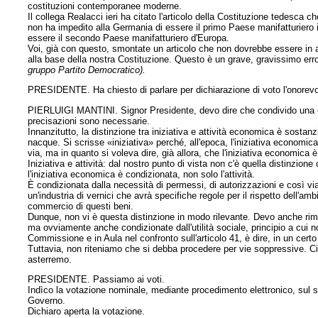
costituzioni contemporanee moderne.
Il collega Realacci ieri ha citato l'articolo della Costituzione tedesca ch
non ha impedito alla Germania di essere il primo Paese manifatturiero i
essere il secondo Paese manifatturiero d'Europa.
Voi, già con questo, smontate un articolo che non dovrebbe essere in 
alla base della nostra Costituzione. Questo è un grave, gravissimo erro
gruppo Partito Democratico).
PRESIDENTE. Ha chiesto di parlare per dichiarazione di voto l'onorevo
PIERLUIGI MANTINI. Signor Presidente, devo dire che condivido una ce
precisazioni sono necessarie.
Innanzitutto, la distinzione tra iniziativa e attività economica è sostan
nacque. Si scrisse «iniziativa» perché, all'epoca, l'iniziativa economica e
via, ma in quanto si voleva dire, già allora, che l'iniziativa economica è
Iniziativa e attività: dal nostro punto di vista non c'è quella distinzion
l'iniziativa economica è condizionata, non solo l'attività.
È condizionata dalla necessità di permessi, di autorizzazioni e così via
un'industria di vernici che avrà specifiche regole per il rispetto dell'a
commercio di questi beni.
Dunque, non vi è questa distinzione in modo rilevante. Devo anche rimarc
ma ovviamente anche condizionate dall'utilità sociale, principio a cui n
Commissione e in Aula nel confronto sull'articolo 41, è dire, in un cert
Tuttavia, non riteniamo che si debba procedere per vie soppressive. 
asterremo.
PRESIDENTE. Passiamo ai voti.
Indìco la votazione nominale, mediante procedimento elettronico, su
Governo.
Dichiaro aperta la votazione.