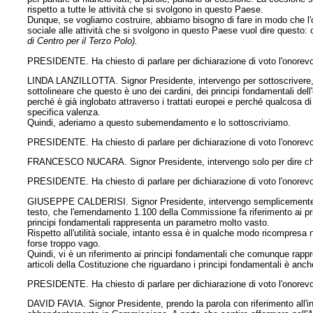
rispetto a tutte le attività che si svolgono in questo Paese.
Dunque, se vogliamo costruire, abbiamo bisogno di fare in modo che l'or
sociale alle attività che si svolgono in questo Paese vuol dire questo:
di Centro per il Terzo Polo).
PRESIDENTE. Ha chiesto di parlare per dichiarazione di voto l'onorevol
LINDA LANZILLOTTA. Signor Presidente, intervengo per sottoscrivere, 
sottolineare che questo è uno dei cardini, dei principi fondamentali de
perché è già inglobato attraverso i trattati europei e perché qualcosa d
specifica valenza.
Quindi, aderiamo a questo subemendamento e lo sottoscriviamo.
PRESIDENTE. Ha chiesto di parlare per dichiarazione di voto l'onorevo
FRANCESCO NUCARA. Signor Presidente, intervengo solo per dire che 
PRESIDENTE. Ha chiesto di parlare per dichiarazione di voto l'onorevol
GIUSEPPE CALDERISI. Signor Presidente, intervengo semplicemente perc
testo, che l'emendamento 1.100 della Commissione fa riferimento ai prin
principi fondamentali rappresenta un parametro molto vasto.
Rispetto all'utilità sociale, intanto essa è in qualche modo ricompresa n
forse troppo vago.
Quindi, vi è un riferimento ai principi fondamentali che comunque rappr
articoli della Costituzione che riguardano i principi fondamentali è anche 
PRESIDENTE. Ha chiesto di parlare per dichiarazione di voto l'onorevo
DAVID FAVIA. Signor Presidente, prendo la parola con riferimento all'int