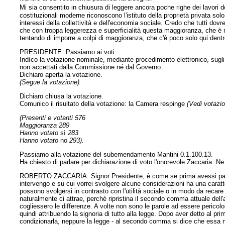
Mi sia consentito in chiusura di leggere ancora poche righe dei lavori d
costituzionali moderne riconoscono l'istituto della proprietà privata so
interessi della collettività e dell'economia sociale. Credo che tutti do
che con troppa leggerezza e superficialità questa maggioranza, che è 
tentando di imporre a colpi di maggioranza, che c'è poco solo qui dentr
PRESIDENTE. Passiamo ai voti.
Indìco la votazione nominale, mediante procedimento elettronico, sugli
non accettati dalla Commissione né dal Governo.
Dichiaro aperta la votazione.
(Segue la votazione).
Dichiaro chiusa la votazione.
Comunico il risultato della votazione: la Camera respinge
(Vedi votazio
(Presenti e votanti 576
Maggioranza 289
Hanno votato
sì
283
Hanno votato
no
293).
Passiamo alla votazione del subemendamento Mantini 0.1.100.13.
Ha chiesto di parlare per dichiarazione di voto l'onorevole Zaccaria. Ne
ROBERTO ZACCARIA. Signor Presidente, è come se prima avessi parlat
intervengo e su cui vorrei svolgere alcune considerazioni ha una caratt
possono svolgersi in contrasto con l'utilità sociale o in modo da reca
naturalmente ci attrae, perché ripristina il secondo comma attuale dell'ar
cogliessero le differenze. A volte non sono le parole ad essere pericol
quindi attribuendo la signoria di tutto alla legge. Dopo aver detto al p
condizionarla, neppure la legge - al secondo comma si dice che essa non s