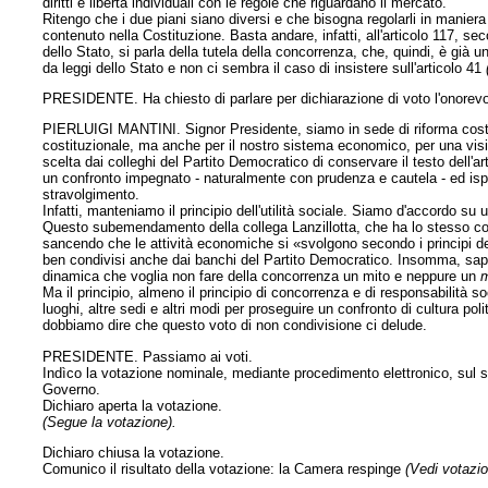
diritti e libertà individuali con le regole che riguardano il mercato.
Ritengo che i due piani siano diversi e che bisogna regolarli in maniera 
contenuto nella Costituzione. Basta andare, infatti, all'articolo 117, 
dello Stato, si parla della tutela della concorrenza, che, quindi, è già 
da leggi dello Stato e non ci sembra il caso di insistere sull'articolo 41
PRESIDENTE. Ha chiesto di parlare per dichiarazione di voto l'onorevo
PIERLUIGI MANTINI. Signor Presidente, siamo in sede di riforma costituz
costituzionale, ma anche per il nostro sistema economico, per una visi
scelta dai colleghi del Partito Democratico di conservare il testo dell
un confronto impegnato - naturalmente con prudenza e cautela - ed isp
stravolgimento.
Infatti, manteniamo il principio dell'utilità sociale. Siamo d'accordo su
Questo subemendamento della collega Lanzillotta, che ha lo stesso con
sancendo che le attività economiche si «svolgono secondo i principi de
ben condivisi anche dai banchi del Partito Democratico. Insomma, sappi
dinamica che voglia non fare della concorrenza un mito e neppure un
Ma il principio, almeno il principio di concorrenza e di responsabilità 
luoghi, altre sedi e altri modi per proseguire un confronto di cultura po
dobbiamo dire che questo voto di non condivisione ci delude.
PRESIDENTE. Passiamo ai voti.
Indìco la votazione nominale, mediante procedimento elettronico, sul
Governo.
Dichiaro aperta la votazione.
(Segue la votazione).
Dichiaro chiusa la votazione.
Comunico il risultato della votazione: la Camera respinge
(Vedi votazio