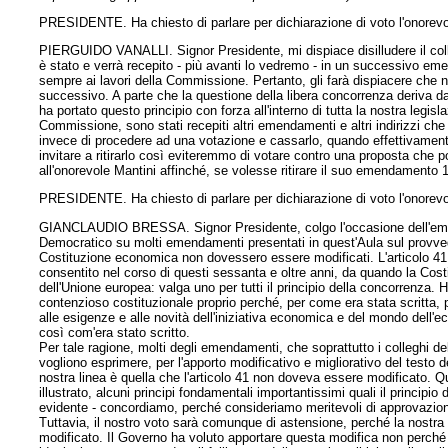
PRESIDENTE. Ha chiesto di parlare per dichiarazione di voto l'onorevol
PIERGUIDO VANALLI. Signor Presidente, mi dispiace disilludere il colle
è stato e verrà recepito - più avanti lo vedremo - in un successivo e
sempre ai lavori della Commissione. Pertanto, gli farà dispiacere che
successivo. A parte che la questione della libera concorrenza deriva d
ha portato questo principio con forza all'interno di tutta la nostra legi
Commissione, sono stati recepiti altri emendamenti e altri indirizzi c
invece di procedere ad una votazione e cassarlo, quando effettivamente
invitare a ritirarlo così eviteremmo di votare contro una proposta che
all'onorevole Mantini affinché, se volesse ritirare il suo emendamento 1
PRESIDENTE. Ha chiesto di parlare per dichiarazione di voto l'onorevo
GIANCLAUDIO BRESSA. Signor Presidente, colgo l'occasione dell'emenda
Democratico su molti emendamenti presentati in quest'Aula sul provvedi
Costituzione economica non dovessero essere modificati. L'articolo 41,
consentito nel corso di questi sessanta e oltre anni, da quando la Cost
dell'Unione europea: valga uno per tutti il principio della concorrenza
contenzioso costituzionale proprio perché, per come era stata scritta, p
alle esigenze e alle novità dell'iniziativa economica e del mondo dell'e
così com'era stato scritto.
Per tale ragione, molti degli emendamenti, che soprattutto i colleghi d
vogliono esprimere, per l'apporto modificativo e migliorativo del test
nostra linea è quella che l'articolo 41 non doveva essere modificato. Q
illustrato, alcuni principi fondamentali importantissimi quali il principio 
evidente - concordiamo, perché consideriamo meritevoli di approvazio
Tuttavia, il nostro voto sarà comunque di astensione, perché la nostra 
modificato. Il
Governo ha voluto apportare questa modifica non perché