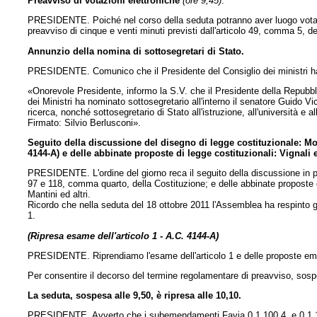
Preavviso di votazioni elettroniche
(ore 9,45)
.
PRESIDENTE. Poiché nel corso della seduta potranno aver luogo votaz
preavviso di cinque e venti minuti previsti dall'articolo 49, comma 5, 
Annunzio della nomina di sottosegretari di Stato.
PRESIDENTE. Comunico che il Presidente del Consiglio dei ministri ha i
«Onorevole Presidente, informo la S.V. che il Presidente della Repubblic
dei Ministri ha nominato sottosegretario all'interno il senatore Guido Vic
ricerca, nonché sottosegretario di Stato all'istruzione, all'università e a
Firmato: Silvio Berlusconi».
Seguito della discussione del disegno di legge costituzionale: Mod
4144-A) e delle abbinate proposte di legge costituzionali: Vignali ed
PRESIDENTE. L'ordine del giorno reca il seguito della discussione in pr
97 e 118, comma quarto, della Costituzione; e
delle abbinate proposte di
Mantini ed altri.
Ricordo che nella seduta del 18 ottobre 2011 l'Assemblea ha respinto g
1.
(Ripresa esame dell'articolo 1 - A.C. 4144-A)
PRESIDENTE. Riprendiamo l'esame dell'articolo 1 e delle proposte e
Per consentire il decorso del termine regolamentare di preavviso, sosp
La seduta, sospesa alle 9,50, è ripresa alle 10,10.
PRESIDENTE. Avverto che i subemendamenti Favia 0.1.100.4. e 0.1.100.