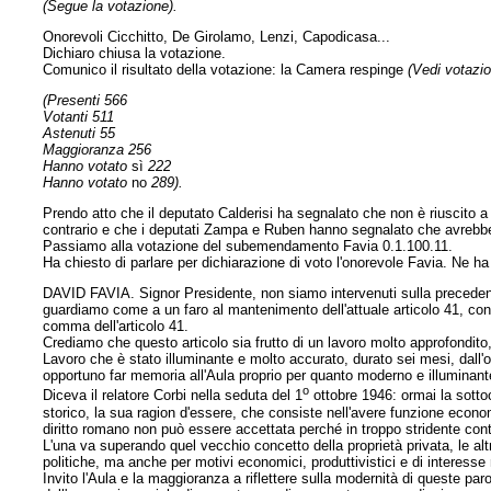
(Segue la votazione).
Onorevoli Cicchitto, De Girolamo, Lenzi, Capodicasa...
Dichiaro chiusa la votazione.
Comunico il risultato della votazione: la Camera respinge
(Vedi votazio
(Presenti 566
Votanti 511
Astenuti 55
Maggioranza 256
Hanno votato
sì
222
Hanno votato
no
289).
Prendo atto che il deputato Calderisi ha segnalato che non è riuscito a
contrario e che i deputati Zampa e Ruben hanno segnalato che avrebbe
Passiamo alla votazione del subemendamento Favia 0.1.100.11.
Ha chiesto di parlare per dichiarazione di voto l'onorevole Favia. Ne ha
DAVID FAVIA. Signor Presidente, non siamo intervenuti sulla preceden
guardiamo come a un faro al mantenimento dell'attuale articolo 41, co
comma dell'articolo 41.
Crediamo che questo articolo sia frutto di un lavoro molto approfondito
Lavoro che è stato illuminante e molto accurato, durato sei mesi, dall'
opportuno far memoria all'Aula proprio per quanto moderno e illuminant
o
Diceva il relatore Corbi nella seduta del 1
ottobre 1946: ormai la sotto
storico, la sua ragion d'essere, che consiste nell'avere funzione econ
diritto romano non può essere accettata perché in troppo stridente con
L'una va superando quel vecchio concetto della proprietà privata, le al
politiche, ma anche per motivi economici, produttivistici e di interesse
Invito l'Aula e la maggioranza a riflettere sulla modernità di queste paro