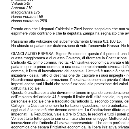
Votanti 348
Astenuti 210
Maggioranza 175
Hanno votato
sì
59
Hanno votato
no
289).
Prendo atto che i deputati Calderisi e Zinzi hanno segnalato che non so
esprimere voto contrario e che la deputata Zampa ha segnalato che av
Passiamo alla votazione del subemendamento Bressa 0.1.100.16.
Ha chiesto di parlare per dichiarazione di voto l'onorevole Bressa. Ne h
GIANCLAUDIO BRESSA. Signor Presidente, questo è il primo di una lun
questa maggioranza e di questo Governo, di riformare la Costituzione.
L'articolo 41, primo comma, recita: «L'iniziativa economica privata è lib
parla in questo primo comma, è una cosa completamente diversa dall'atti
comma, è l'atto di investimento del capitale. L'attività è tutto ciò che 
iniziativa - ossia, l'atto di destinazione del capitale e i suoi impieghi - no
Ricordiamoci questa affermazione: l'iniziativa economica privata è libera
imposti anche tutti i limiti che sono funzionali alla protezione dei val
dall'utilità sociale.
Questa è un'altra cosa che dovremmo tenere in grande considerazione dura
dell'impianto dell'articolo 41 è proprio il limite dell'utilità sociale, i
personale e sociale che è tracciato dall'articolo 3, secondo comma, del
Colleghi, la Costituzione non ha tentazioni giacobine, non è autoritaria,
oggi qual è la società che devono costruire. La Costituzione rifiuta q
impegnati: la Repubblica, vale a dire lo Stato, le regioni e tutti i poteri
Voi sostituite tutto questo con una frase che non si regge. Mettere ed espl
innovazione che l'articolo 41 aveva rappresentato. L'ho detto poc'anzi e l
economica che separa l'iniziativa economica, la libera iniziativa privat