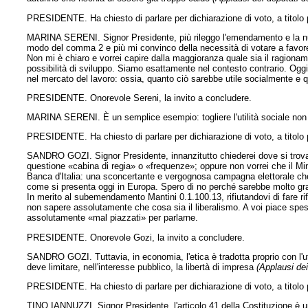
PRESIDENTE. Ha chiesto di parlare per dichiarazione di voto, a titolo p
MARINA SERENI. Signor Presidente, più rileggo l'emendamento e la nuo
modo del comma 2 e più mi convinco della necessità di votare a favo
Non mi è chiaro e vorrei capire dalla maggioranza quale sia il ragioname
possibilità di sviluppo. Siamo esattamente nel contesto contrario. Ogg
nel mercato del lavoro: ossia, quanto ciò sarebbe utile socialmente e 
PRESIDENTE. Onorevole Sereni, la invito a concludere.
MARINA SERENI. È un semplice esempio: togliere l'utilità sociale no
PRESIDENTE. Ha chiesto di parlare per dichiarazione di voto, a titolo 
SANDRO GOZI. Signor Presidente, innanzitutto chiederei dove si trovan
questione «cabina di regia» o «frequenze»; oppure non vorrei che il Min
Banca d'Italia: una sconcertante e vergognosa campagna elettorale che
come si presenta oggi in Europa. Spero di no perché sarebbe molto gr
In merito al subemendamento Mantini 0.1.100.13, rifiutandovi di fare rif
non sapere assolutamente che cosa sia il liberalismo. A voi piace spes
assolutamente «mal piazzati» per parlarne.
PRESIDENTE. Onorevole Gozi, la invito a concludere.
SANDRO GOZI. Tuttavia, in economia, l'etica è tradotta proprio con l'util
deve
limitare, nell'interesse pubblico, la libertà di impresa
(Applausi dei
PRESIDENTE. Ha chiesto di parlare per dichiarazione di voto, a titolo 
TINO IANNUZZI. Signor Presidente, l'articolo 41 della Costituzione è un