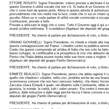
ETTORE ROSATO. Signor Presidente, volevo provare a declinare il senso 
questo Governo è utilità sociale che non c'è. Si tratta di un Governo c
che ci sono fuori da queste porte. Allora in questa attività di autostr
provvedimento che non vedrà mai la luce, credo che ci sia un chiaro s
ascolta. Allora se si vuole parlare di utilità sociale cominciate a occupa
Costituzione, provate a farle.
Provate a utilizzare le leggi che ci sono. Tutto il Governo oggi è qui a 
avanti un'altra settimana. È scandaloso
(Applausi dei deputati del gru
PRESIDENTE. Ha chiesto di parlare per dichiarazione di voto, a titolo p
ORIANO GIOVANELLI. Signor Presidente, mi chiedo e chiedo alla magg
questa contrapposizione nel Paese: i cittadini contro la pubblica amminist
Credo che questo corrisponda ad un'idea di Italia che non solo ha fatto 
basso sviluppo, la conflittualità e la prospettiva di crisi che abbiamo d
Penso che l'Italia debba essere riunita nelle sue forze sane e migliori.
(Applausi dei deputati del gruppo Partito Democratico)
.
PRESIDENTE. Ha chiesto di parlare per dichiarazione di voto, a titolo 
ERMETE REALACCI. Signor Presidente, penso che abbia ragione il colleg
quello che chiedono i cittadini; nella crisi, prodotta anche da una finanz
scommessa comune che non lasci nessuno indietro, che rilanci l'economi
Zaccaria citava Einaudi il quale, nel dibattito sulla Costituente, ebbe 
giustizia, la morale, la carità, tutti i valori umani». Era contro il me
politica, dalle istituzioni e dalle leggi perché faccia il bene comune e 
deputati del gruppo Partito Democratico)
.
PRESIDENTE. Ha chiesto di parlare per dichiarazione di voto, a titolo p