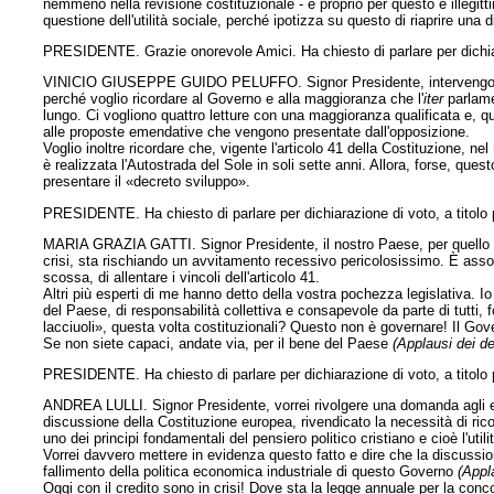
nemmeno nella revisione costituzionale - e proprio per questo è illegitt
questione dell'utilità sociale, perché ipotizza su questo di riaprire una 
PRESIDENTE. Grazie onorevole Amici. Ha chiesto di parlare per dichiara
VINICIO GIUSEPPE GUIDO PELUFFO. Signor Presidente, intervengo a t
perché voglio ricordare al Governo e alla maggioranza che l'
iter
parlame
lungo. Ci vogliono quattro letture con una maggioranza qualificata e, 
alle proposte emendative che vengono presentate dall'opposizione.
Voglio inoltre ricordare che, vigente l'articolo 41 della Costituzione, ne
è realizzata l'Autostrada del Sole in soli sette anni. Allora, forse, que
presentare il «decreto sviluppo».
PRESIDENTE. Ha chiesto di parlare per dichiarazione di voto, a titolo p
MARIA GRAZIA GATTI. Signor Presidente, il nostro Paese, per quello ch
crisi, sta rischiando un avvitamento recessivo pericolosissimo. È asso
scossa, di allentare i vincoli dell'articolo 41.
Altri più esperti di me hanno detto della vostra pochezza legislativa. I
del Paese, di responsabilità collettiva e consapevole da parte di tutti,
lacciuoli», questa volta costituzionali? Questo non è governare! Il Go
Se non siete capaci, andate via, per il bene del Paese
(Applausi dei d
PRESIDENTE. Ha chiesto di parlare per dichiarazione di voto, a titolo p
ANDREA LULLI. Signor Presidente, vorrei rivolgere una domanda agli es
discussione della Costituzione europea, rivendicato la necessità di rico
uno dei principi fondamentali del pensiero politico cristiano e cioè l'utili
Vorrei davvero mettere in evidenza questo fatto e dire che la discussione
fallimento della politica economica industriale di questo Governo
(Appl
Oggi con il credito sono in crisi! Dove sta la legge annuale per la con