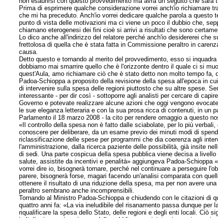
non esaurirsi con questo provvedimento ma avrà un seguito che sarà t
Prima di esprimere qualche considerazione vorrei anch'io richiamare tra 
che mi ha preceduto. Anch'io vorrei dedicare qualche parola a questo
punto di vista delle motivazioni ma ci viene un poco il dubbio che, sepp
chiamano eterogenesi dei fini cioè si arrivi a risultati che sono certament
Lo dico anche all'indirizzo del relatore perché anch'io desidererei che s
frettolosa di quella che è stata fatta in Commissione peraltro in caren
causa.
Detto questo e tornando al merito del provvedimento, esso si inquadr
dobbiamo mai smarrire quello che è l'orizzonte dentro il quale ci si muo
quest'Aula, amo richiamare ciò che è stato detto non molto tempo fa, 
Padoa-Schioppa a proposito della revisione della spesa all'epoca in cui
di intervenire sulla spesa delle regioni piuttosto che su altre spese
interessante - per dir così - sottoporre agli analisti per cercare di cap
Governo e potevate realizzare alcune azioni che oggi vengono evocate
le sue eleganza letteraria e con la sua prosa ricca di contenuti, in un p
Parlamento il 18 marzo 2008 - la cito per rendere omaggio a questo n
«Il controllo della spesa non è fatto dalle sciabolate, per lo più verbali
conoscere per deliberare, da un esame previo dei minuti modi di spendere
riclassificazione delle spese per programmi che dia coerenza agli interv
l'amministrazione, dalla ricerca paziente delle possibilità, già insite ne
di sedi. Una parte cospicua della spesa pubblica viene decisa a livello re
salute, assistite da incentivi e penalità» aggiungeva Padoa-Schioppa «h
vorrei dire io, bisognerà tornare, perché nel continuare a perseguire l'
parere, bisognerà forse, magari facendo un'analisi comparata con quello c
ottenere il risultato di una riduzione della spesa, ma per non avere una
peraltro sembrano anche incomprensibili.
Tornando al Ministro Padoa-Schioppa e chiudendo con le citazioni di 
quattro anni fa: «La via ineludibile del risanamento passa dunque per la
riqualificare la spesa dello Stato, delle regioni e degli enti locali. C