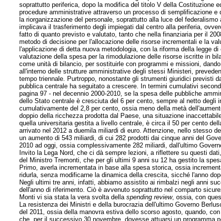
soprattutto periferica, dopo la modifica del titolo V della Costituzione e
procedure amministrative attraverso un processo di semplificazione e d
la riorganizzazione del personale, soprattutto alla luce del federalismo
implicava il trasferimento degli impiegati dal centro alla periferia, ovver
fatto di quanto previsto e valutato, tanto che nella finanziaria per il 200
metodo di decisione per l'allocazione delle risorse incrementali e la va
l'applicazione di detta nuova metodologia, con la riforma della legge di c
valutazione della spesa per la rimodulazione delle risorse iscritte in bil
come unità di bilancio, per sostituirle con programmi e missioni, dando 
all'interno delle strutture amministrative degli stessi Ministeri, preve
tempo triennale. Purtroppo, nonostante gli strumenti giuridici previsti da
pubblica centrale ha seguitato a crescere. In termini cumulativi secondo 
pagina 97 - nel decennio 2000-2010, se la spesa delle pubbliche amminist
dello Stato centrale è cresciuta del 6 per cento, sempre al netto degli 
cumulativamente del 2,8 per cento, ossia meno della metà dell'aumento 
doppio della ricchezza prodotta dal Paese, una situazione inaccettabil
quella universitaria gestita a livello centrale, è circa il 50 per cento 
arrivato nel 2012 a duemila miliardi di euro. Attenzione, nello stesso d
un aumento di 543 miliardi, di cui 282 prodotti dai cinque anni del Gove
2010 ad oggi, ossia complessivamente 282 miliardi, dall'ultimo Govern
Invito la Lega Nord, che ci dà sempre lezioni, a riflettere su questi dat
del Ministro
Tremonti, che per gli ultimi 9 anni su 12 ha gestito la spesa
Primo, averla incrementata in base alla spesa storica, ossia incrementand
ridurla, senza modificarne la dinamica della crescita, sicché l'anno d
Negli ultimi tre anni, infatti, abbiamo assistito ai rimbalzi negli anni s
dell'anno di riferimento. Ciò è avvenuto soprattutto nel comparto sicur
Monti vi sia stata la vera svolta della
spending review
, ossia, con ques
La resistenza dei Ministri e della burocrazia dell'ultimo Governo Berlusc
del 2011, ossia della manovra estiva dello scorso agosto, quando, con u
che, per il successivo 30 novembre, dovesse attuarsi un programma per