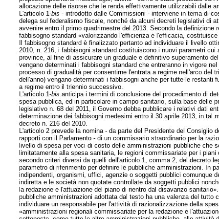
allocazione delle risorse che le renda effettivamente utilizzabili dalle
L'articolo 1-
bis
- introdotto dalle Commissioni - interviene in tema di cos
delega sul federalismo fiscale, nonché da alcuni decreti legislativi di
avvenire entro il primo quadrimestre del 2013. Secondo la definizione r
fabbisogno standard «valorizzando l'efficienza e l'efficacia, costituisce
Il fabbisogno standard è finalizzato pertanto ad individuare il livello o
2010, n. 216, i fabbisogni standard costituiscono i nuovi parametri cui
province, al fine di assicurare un graduale e definitivo superamento del 
vengano determinati i fabbisogni standard che entreranno in vigore nel 
processo di gradualità per consentirne l'entrata a regime nell'arco del 
dell'anno) vengano determinati i fabbisogni anche per tutte le restanti f
a regime entro il triennio successivo.
L'articolo 1-
bis
anticipa i termini di conclusione del procedimento di det
spesa pubblica, ed in particolare in campo sanitario, sulla base delle pr
legislativo n. 68 del 2011, il Governo debba pubblicare i relativi dati ent
determinazione dei fabbisogni medesimi entro il 30 aprile 2013, in tal
m
decreto n. 216 del 2010.
L'articolo 2 prevede la nomina - da parte del Presidente del Consiglio de
rapporti con il Parlamento - di un commissario straordinario per la razion
livello di spesa per voci di costo delle amministrazioni pubbliche che so
limitatamente alla spesa sanitaria, le regioni commissariate per i piani 
secondo criteri diversi da quelli dell'articolo 1, comma 2, del decreto l
parametro di riferimento per definire le pubbliche amministrazioni. In pa
indipendenti, organismi, uffici, agenzie o soggetti pubblici comunque den
indiretta e le società non quotate controllate da soggetti pubblici nonc
la redazione e l'attuazione del piano di rientro dal disavanzo sanitario».
pubbliche amministrazioni adottata dal testo ha una valenza del tutto 
individuare un responsabile per l'attività di razionalizzazione della sp
«amministrazioni regionali commissariate per la redazione e l'attuazione
sottoposte, come tutte le altre amministrazioni pubbliche, alle attività d