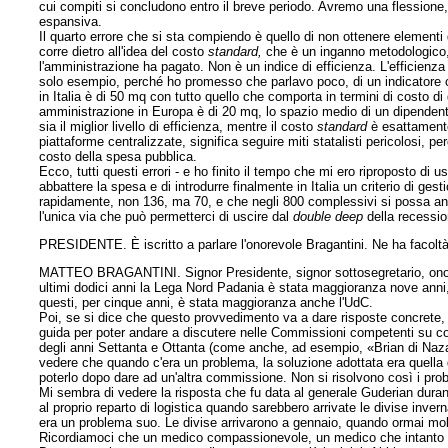
cui compiti si concludono entro il breve periodo. Avremo una flessione
espansiva.
Il quarto errore che si sta compiendo è quello di non ottenere elemen
corre dietro all'idea del costo
standard,
che è un inganno metodologico, 
l'amministrazione ha pagato. Non è un indice di efficienza. L'efficienza
solo esempio, perché ho promesso che parlavo poco, di un indicatore
in Italia è di 50 mq con tutto quello che comporta in termini di costo 
amministrazione in Europa è di 20 mq, lo spazio medio di un dipendente
sia il miglior livello di efficienza, mentre il costo
standard
è esattamente
piattaforme centralizzate, significa seguire miti statalisti pericolosi, 
costo della spesa pubblica.
Ecco, tutti questi errori - e ho finito il tempo che mi ero riproposto d
abbattere la spesa e di introdurre finalmente in Italia un criterio di ges
rapidamente, non 136, ma 70, e che negli 800 complessivi si possa andar
l'unica via che può permetterci di uscire dal
double deep
della recession
PRESIDENTE. È iscritto a parlare l'onorevole Bragantini. Ne ha facoltà
MATTEO BRAGANTINI. Signor Presidente, signor sottosegretario, onorevol
ultimi dodici anni la Lega Nord Padania è stata maggioranza nove anni,
questi, per cinque anni, è stata maggioranza anche l'UdC.
Poi, se si dice che questo provvedimento va a dare risposte concrete,
guida per poter andare a discutere nelle Commissioni
competenti su co
degli anni Settanta e Ottanta (come anche, ad esempio, «Brian di Nazare
vedere che quando c'era un problema, la soluzione adottata era quella
poterlo dopo dare ad un'altra commissione. Non si risolvono così i pro
Mi sembra di vedere la risposta che fu data al generale Guderian durante
al proprio reparto di logistica quando sarebbero arrivate le divise inve
era un problema suo. Le divise arrivarono a gennaio, quando ormai molti
Ricordiamoci che un medico compassionevole, un medico che intanto stu