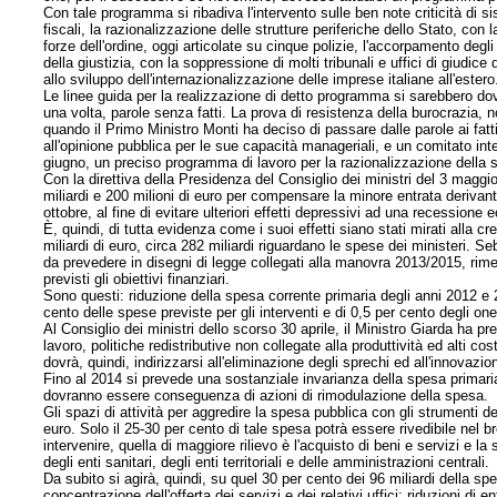
Con tale programma si ribadiva l'intervento sulle ben note criticità di s
fiscali, la razionalizzazione delle strutture periferiche dello Stato, con 
forze dell'ordine, oggi articolate su cinque polizie, l'accorpamento degl
della giustizia, con la soppressione di molti tribunali e uffici di giudic
allo sviluppo dell'internazionalizzazione delle imprese italiane all'estero
Le linee guida per la realizzazione di detto programma si sarebbero do
una volta, parole senza fatti. La prova di resistenza della burocrazia, 
quando il Primo Ministro Monti ha deciso di passare dalle parole ai fat
all'opinione pubblica per le sue capacità manageriali, e un comitato int
giugno, un preciso programma di lavoro per la razionalizzazione della 
Con la direttiva della Presidenza del Consiglio dei ministri del 3 maggi
miliardi e 200 milioni di euro per compensare la minore entrata derivan
ottobre, al fine di evitare ulteriori effetti depressivi ad una recession
È, quindi, di tutta evidenza come i suoi effetti siano stati mirati alla 
miliardi di euro, circa 282 miliardi riguardano le spese dei ministeri
da prevedere in disegni di legge collegati alla manovra 2013/2015, ri
previsti gli obiettivi finanziari.
Sono questi: riduzione della spesa corrente primaria degli anni 2012 e 2
cento delle spese previste per gli interventi e di 0,5 per cento degli on
Al Consiglio dei ministri dello scorso 30 aprile, il Ministro Giarda ha 
lavoro, politiche redistributive non collegate alla produttività
ed alti cos
dovrà, quindi, indirizzarsi all'eliminazione degli sprechi ed all'innovazio
Fino al 2014 si prevede una sostanziale invarianza della spesa primaria.
dovranno essere conseguenza di azioni di rimodulazione della spesa.
Gli spazi di attività per aggredire la spesa pubblica con gli strumenti d
euro. Solo il 25-30 per cento di tale spesa potrà essere rivedibile nel b
intervenire, quella di maggiore rilievo è l'acquisto di beni e servizi e la
degli enti sanitari, degli enti territoriali e delle amministrazioni centrali.
Da subito si agirà, quindi, su quel 30 per cento dei 96 miliardi della spes
concentrazione dell'offerta dei servizi e dei relativi uffici; riduzioni di e