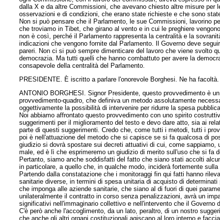
dalla X e da altre Commissioni, che avevano chiesto altre misure per le
osservazioni e di condizioni, che erano state richieste e che sono state
Non si può pensare che il Parlamento, le sue Commissioni, lavorino per
che troviamo in Tibet, che girano al vento e in cui le preghiere vengon
non è così, perché il Parlamento rappresenta la centralità e la sovranit
indicazioni che vengono fornite dal Parlamento. Il Governo deve seguir
pareri. Non ci si può sempre dimenticare del lavoro che viene svolto qu
democrazia. Ma tutti quelli che hanno combattuto per avere la democra
consapevole della centralità del Parlamento.
PRESIDENTE. È iscritto a parlare l'onorevole Borghesi. Ne ha facoltà.
ANTONIO BORGHESI. Signor Presidente, questo provvedimento è un 
provvedimento-quadro, che definiva un metodo assolutamente necessario 
oggettivamente la possibilità di intervenire per ridurre la spesa pubblica
Noi abbiamo affrontato questo provvedimento con uno spirito costruttiv
suggerimenti per il miglioramento del testo e devo dare atto, sia ai re
parte di questi suggerimenti. Credo che, come tutti i metodi, tutti i pr
poi è nell'attuazione del metodo che si capisce se si fa qualcosa di pos
giudizio si dovrà spostare sui decreti attuativi di cui, come sappiamo
male, ed è lì che esprimeremo un giudizio di merito sull'uso che si fa 
Pertanto, siamo anche soddisfatti del fatto che siano stati accolti alcun
in particolare, a quello che, in qualche modo, inciderà fortemente sulla
Partendo dalla constatazione che i monitoraggi fin qui fatti hanno rilev
sanitarie diverse, in termini di spesa unitaria di acquisto di determinat
che imponga alle aziende sanitarie, che siano al di fuori di quei parame
unilateralmente il contratto in corso senza penalizzazioni, avrà un impa
significativi nell'immaginario collettivo e nell'intervento che il Governo 
C'è però anche l'accoglimento, da un lato, peraltro, di un nostro sugge
che anche gli altri organi costituzionali agiscano al loro interno e facc