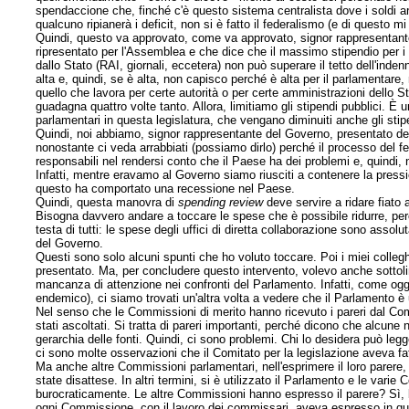
spendaccione che, finché c'è questo sistema centralista dove i soldi 
qualcuno ripianerà i deficit, non si è fatto il federalismo (e di questo
Quindi, questo va approvato, come va approvato, signor rappresentan
ripresentato per l'Assemblea e che dice che il massimo stipendio per i d
dallo Stato (RAI, giornali, eccetera) non può superare il tetto dell'inden
alta e, quindi, se è alta, non capisco perché è alta per il parlamentare
quello che lavora per certe autorità o per certe amministrazioni dello Sta
guadagna quattro volte tanto. Allora, limitiamo gli stipendi pubblici. È 
parlamentari in questa legislatura, che vengano diminuiti anche gli stipendi
Quindi, noi abbiamo, signor rappresentante del Governo, presentato del
nonostante ci veda arrabbiati (possiamo dirlo) perché il processo del f
responsabili nel rendersi conto che il Paese ha dei problemi e, quindi, n
Infatti, mentre eravamo al Governo siamo riusciti a contenere la press
questo ha comportato una recessione nel Paese.
Quindi, questa manovra di
spending review
deve servire a ridare fiato 
Bisogna davvero andare a toccare le spese che è possibile ridurre, perc
testa di tutti: le spese degli uffici di diretta collaborazione sono asso
del Governo.
Questi sono solo alcuni spunti che ho voluto toccare. Poi i miei colle
presentato. Ma, per concludere questo intervento, volevo anche sottolin
mancanza di attenzione nei confronti del Parlamento. Infatti, come ogg
endemico), ci siamo trovati un'altra volta a vedere che il Parlamento
Nel senso che le Commissioni di merito hanno ricevuto i pareri dal Comit
stati ascoltati. Si tratta di pareri importanti, perché dicono che alcu
gerarchia delle fonti. Quindi, ci sono problemi. Chi lo desidera può legge
ci sono molte osservazioni che il Comitato per la legislazione aveva fa
Ma anche altre Commissioni parlamentari, nell'esprimere il loro parere,
state disattese. In altri termini, si è utilizzato il Parlamento e le var
burocraticamente. Le altre Commissioni hanno espresso il parere? Sì, b
ogni Commissione, con il lavoro dei commissari, aveva espresso in quel