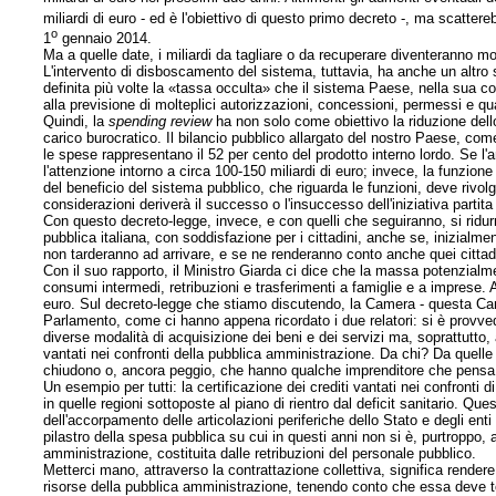
miliardi di euro - ed è l'obiettivo di questo primo decreto -, ma scattereb
o
1
gennaio 2014.
Ma a quelle date, i miliardi da tagliare o da recuperare diventeranno mol
L'intervento di disboscamento del sistema, tuttavia, ha anche un altro 
definita più volte la «tassa occulta» che il sistema Paese, nella sua c
alla previsione di molteplici autorizzazioni, concessioni, permessi e qua
Quindi, la
spending review
ha non solo come obiettivo la riduzione dello
carico burocratico. Il bilancio pubblico allargato del nostro Paese, come 
le spese rappresentano il 52 per cento del prodotto interno lordo. Se l'an
l'attenzione intorno a circa 100-150 miliardi di euro; invece, la funzio
del beneficio del sistema pubblico, che riguarda le funzioni, deve rivolge
considerazioni deriverà il successo o l'insuccesso dell'iniziativa partita
Con questo decreto-legge, invece, e con quelli che seguiranno, si ridur
pubblica italiana, con soddisfazione per i cittadini, anche se, inizialm
non tarderanno ad arrivare, e se ne renderanno conto anche quei cittad
Con il suo rapporto, il Ministro Giarda ci dice che la massa potenzialme
consumi intermedi, retribuzioni e trasferimenti a famiglie e a imprese. Al
euro. Sul
decreto-legge che stiamo discutendo, la Camera - questa Came
Parlamento, come ci hanno appena ricordato i due relatori: si è provvedu
diverse modalità di acquisizione dei beni e dei servizi ma, soprattutto,
vantati nei confronti della pubblica amministrazione. Da chi? Da quelle i
chiudono o, ancora peggio, che hanno qualche imprenditore che pensa di
Un esempio per tutti: la certificazione dei crediti vantati nei confronti d
in quelle regioni sottoposte al piano di rientro dal deficit sanitario. Q
dell'accorpamento delle articolazioni periferiche dello Stato e degli enti 
pilastro della spesa pubblica su cui in questi anni non si è, purtroppo, a
amministrazione, costituita dalle retribuzioni del personale pubblico.
Metterci mano, attraverso la contrattazione collettiva, significa render
risorse della pubblica amministrazione, tenendo conto che essa deve tor