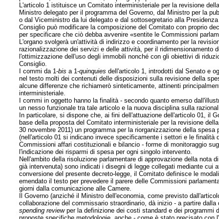
L'articolo 1 istituisce un Comitato interministeriale per la revisione de
Ministro delegato per il programma del Governo, dal Ministro per la pub
o dal Viceministro da lui delegato e dal sottosegretario alla Presidenza 
Consiglio può modificare la composizione del Comitato con proprio dec
per specificare che ciò debba avvenire «sentite le Commissioni parlam
L'organo svolgerà un'attività di indirizzo e coordinamento per la revisio
razionalizzazione dei servizi e delle attività, per il ridimensionamento d
l'ottimizzazione dell'uso degli immobili nonché con gli obiettivi di ridu
Consiglio.
I commi da 1-
bis
a 1-
quinquies
dell'articolo 1, introdotti dal Senato e
nel testo molti dei contenuti delle disposizioni sulla revisione della sp
alcune differenze che richiamerò sinteticamente, attinenti principalment
interministeriale.
I commi in oggetto hanno la finalità - secondo quanto emerso dall'illus
un nesso funzionale tra tale articolo e la nuova disciplina sulla razio
In particolare, si dispone che, ai fini dell'attuazione dell'articolo 01, il
base della proposta del Comitato interministeriale per la revisione del
30 novembre 2011) un programma per la riorganizzazione della spesa pubb
(nell'articolo 01 si indicano invece specificamente i settori e le finali
Commissioni affari costituzionali e bilancio - forme di monitoraggio sugl
l'indicazione dei risparmi di spesa per ogni singolo intervento.
Nell'ambito della risoluzione parlamentare di approvazione della nota
già intervenuta) sono indicati i disegni di legge collegati mediante cui a
conversione del presente decreto-legge, il Comitato definisce le moda
emendato il testo per prevedere il parere delle Commissioni parlamentari
giorni dalla comunicazione alle Camere.
Il Governo (anziché il Ministro dell'economia, come previsto dall'artico
collaborazione del commissario straordinario, dà inizio - a partire dalla 
spending review
per la definizione dei costi standard e dei programmi d
proposte specifiche metodologie, anche - come è stato precisato con l'