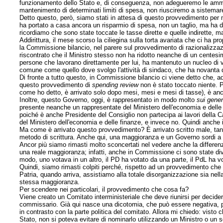
funzionamento dello Stato e, di conseguenza, non adegueremo le ammini
mantenimento di determinati limiti di spesa, non riusciremo a sistemar
Detto questo, però, siamo stati in attesa di questo provvedimento per m
ha portato a casa ancora un risparmio di spesa, non un taglio, ma ha d
ricordiamo che sono state toccate le tasse dirette e quelle indirette, ma
Addirittura, il mese scorso la ciliegina sulla torta avariata che ci ha pr
la Commissione bilancio, nel parere sul provvedimento di razionalizzazio
riscontrato che il Ministro stesso non ha ridotto neanche di un centesi
persone che lavorano direttamente per lui, ha mantenuto un nucleo di 
comune come quello dove svolgo l'attività di sindaco, che ha novanta di
Di fronte a tutto questo, in Commissione bilancio ci viene detto che, 
questo provvedimento di
spending review
non è stato toccato niente. P
come ho detto, è arrivato solo dopo mesi, mesi e mesi di tasse), è anc
Inoltre, questo Governo, oggi, è rappresentato in modo molto
sui gener
presente neanche un rappresentate del Ministero dell'economia e delle 
poiché è anche Presidente del Consiglio non partecipa ai lavori della 
del Ministero dell'economia e delle finanze, e invece no. Quindi anche 
Ma come è arrivato questo provvedimento? È arrivato scritto male, tant
metodo di scrittura. Anche qui, una maggioranza e un Governo sordi a qu
Ancor più siamo rimasti molto sconcertati nel vedere anche la differenzi
una reale maggioranza; infatti, anche in Commissione ci sono state di
modo, uno votava in un altro, il PD ha votato da una parte, il PdL ha vo
Quindi, siamo rimasti colpiti perché, rispetto ad un provvedimento ch
Patria, quando arriva, assistiamo alla totale disorganizzazione sia ne
stessa maggioranza.
Per scendere nei particolari, il provvedimento che cosa fa?
Viene creato un Comitato interministeriale che deve riunirsi per decider
commissario. Già qui nasce una dicotomia, che può essere negativa, p
in contrasto con la parte politica del comitato. Allora mi chiedo: visto
Stato, non si poteva evitare di nominarlo utilizzando un Ministro o un 