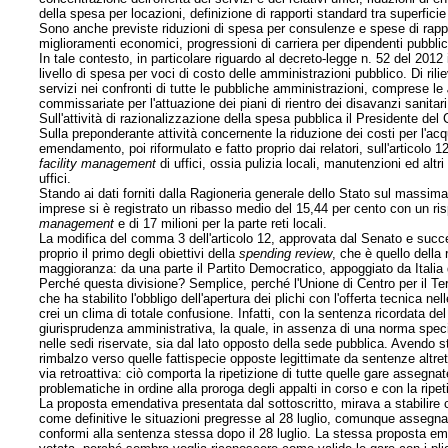
della spesa per locazioni, definizione di rapporti standard tra superfic
Sono anche previste riduzioni di spesa per consulenze e spese di rap
miglioramenti economici, progressioni di carriera per dipendenti pubblic
In tale contesto, in particolare riguardo al decreto-legge n. 52 del 2012
livello di spesa per voci di costo delle amministrazioni pubblico. Di ril
servizi nei confronti di tutte le pubbliche amministrazioni, comprese le
commissariate per l'attuazione dei piani di rientro dei disavanzi sanitari
Sull'attività di razionalizzazione della spesa pubblica il Presidente del
Sulla preponderante attività concernente la riduzione dei costi per l'ac
emendamento, poi riformulato e fatto proprio dai relatori, sull'articolo 
facility management
di uffici, ossia pulizia locali, manutenzioni ed altri
uffici.
Stando ai dati forniti dalla Ragioneria generale dello Stato sul massima
imprese si è registrato un ribasso medio del 15,44 per cento con un ri
management
e di 17 milioni per la parte reti locali.
La modifica del comma 3 dell'articolo 12, approvata dal Senato e suc
proprio il primo degli obiettivi della
spending review
, che è quello della 
maggioranza: da una parte il Partito Democratico, appoggiato da Italia d
Perché questa divisione? Semplice, perché l'Unione di Centro per il Te
che ha stabilito l'obbligo dell'apertura dei plichi con l'offerta tecnica
crei un clima di
totale confusione. Infatti, con la sentenza ricordata del
giurisprudenza amministrativa, la quale, in assenza di una norma specifica
nelle sedi riservate, sia dal lato opposto della sede pubblica. Avendo 
rimbalzo verso quelle fattispecie opposte legittimate da sentenze altrett
via retroattiva: ciò comporta la ripetizione di tutte quelle gare assegnate
problematiche in ordine alla proroga degli appalti in corso e con la ripet
La proposta emendativa presentata dal sottoscritto, mirava a stabilire 
come definitive le situazioni pregresse al 28 luglio, comunque assegna
conformi alla sentenza stessa dopo il 28 luglio. La stessa proposta em