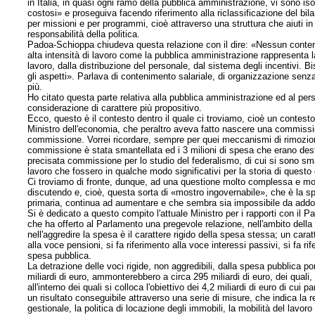
in Italia, in quasi ogni ramo della pubblica amministrazione, vi sono i
costosi» e proseguiva facendo riferimento alla riclassificazione del bil
per missioni e per programmi, cioè attraverso una struttura che aiuti i
responsabilità della politica.
Padoa-Schioppa chiudeva questa relazione con il dire: «Nessun conten
alta intensità di lavoro come la pubblica amministrazione rappresenta la
lavoro, dalla distribuzione del personale, dal sistema degli incentivi. B
gli aspetti». Parlava di contenimento salariale, di organizzazione senza 
più.
Ho citato questa parte relativa alla pubblica amministrazione ed al pers
considerazione di carattere più propositivo.
Ecco, questo è il contesto dentro il quale ci troviamo, cioè un contesto
Ministro dell'economia, che peraltro aveva fatto nascere una commissi
commissione. Vorrei ricordare, sempre per quei meccanismi di rimozione
commissione è stata smantellata ed i 3 milioni di spesa che erano des
precisata commissione per lo studio del federalismo, di cui si sono smar
lavoro che fossero in qualche modo significativi per la storia di questo
Ci troviamo di fronte, dunque, ad una questione molto complessa e molt
discutendo e, cioè, questa sorta di «mostro ingovernabile», che è la s
primaria, continua ad aumentare e che sembra sia impossibile da add
Si è dedicato a questo compito l'attuale Ministro per i rapporti con il 
che ha offerto al Parlamento una pregevole relazione, nell'ambito dell
nell'aggredire la spesa è il carattere rigido della spesa stessa; un carat
alla voce pensioni, si fa riferimento alla voce interessi passivi, si fa r
spesa pubblica.
La detrazione delle voci rigide, non aggredibili, dalla spesa pubblica po
miliardi di euro, ammonterebbero a circa 295 miliardi di euro, dei quali,
all'interno dei quali si colloca l'obiettivo dei 4,2 miliardi di euro di cu
un risultato conseguibile attraverso una serie di misure, che indica la rel
gestionale, la politica di locazione degli immobili, la mobilità del lavoro su