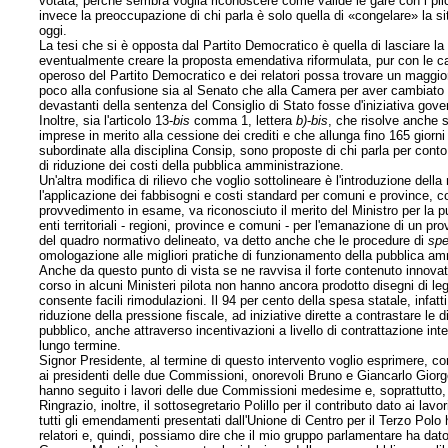
votata, perché sembra voglia riconoscere come valide le gare con i plic
invece la preoccupazione di chi parla è solo quella di «congelare» la s
oggi.
La tesi che si è opposta dal Partito Democratico è quella di lasciare la
eventualmente creare la proposta emendativa riformulata, pur con le 
operoso del Partito Democratico e dei relatori possa trovare un maggiore
poco alla confusione sia al Senato che alla Camera per aver cambiato be
devastanti della sentenza del Consiglio di Stato fosse d'iniziativa gove
Inoltre, sia l'articolo 13-
bis
comma 1, lettera
b)
-
bis
, che risolve anche s
imprese in merito alla cessione dei crediti e che allunga fino 165 giorni il 
subordinate alla disciplina Consip, sono proposte di chi parla per conto
di riduzione dei costi della pubblica amministrazione.
Un'altra modifica di rilievo che voglio sottolineare è l'introduzione della 
l'applicazione dei fabbisogni e costi standard per comuni e province, c
provvedimento in esame, va riconosciuto il merito del Ministro per la pu
enti territoriali - regioni, province e comuni - per l'emanazione di un p
del quadro normativo delineato, va detto anche che le procedure di
spe
omologazione alle migliori pratiche di funzionamento della pubblica amm
Anche da questo punto di vista se ne ravvisa il forte contenuto innovativ
corso in alcuni Ministeri pilota non hanno ancora prodotto disegni di leg
consente facili
rimodulazioni. Il 94 per cento della spesa statale, infatti
riduzione della pressione fiscale, ad iniziative dirette a contrastare le 
pubblico, anche attraverso incentivazioni a livello di contrattazione in
lungo termine.
Signor Presidente, al termine di questo intervento voglio esprimere, com
ai presidenti delle due Commissioni, onorevoli Bruno e Giancarlo Giorgett
hanno seguito i lavori delle due Commissioni medesime e, soprattutto, 
Ringrazio, inoltre, il sottosegretario Polillo per il contributo dato ai
tutti gli emendamenti presentati dall'Unione di Centro per il Terzo Polo
relatori e, quindi, possiamo dire che il mio gruppo parlamentare ha dato