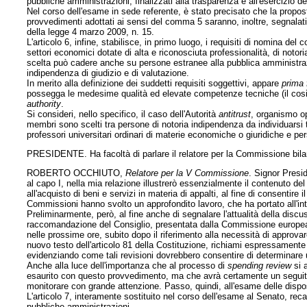
pubbliche amministrazioni, finalizzati alla trasparenza e all'esercizio 
Nel corso dell'esame in sede referente, è stato precisato che la propo
provvedimenti adottati ai sensi del comma 5 saranno, inoltre, segnalati a
della legge 4 marzo 2009, n. 15.
L'articolo 6, infine, stabilisce, in primo luogo, i requisiti di nomina de
settori economici dotate di alta e riconosciuta professionalità, di noto
scelta può cadere anche su persone estranee alla pubblica amministraz
indipendenza di giudizio e di valutazione.
In merito alla definizione dei suddetti requisiti soggettivi, appare
prima 
possegga le medesime qualità ed elevate competenze tecniche (il cos
authority
.
Si consideri, nello specifico, il caso dell'Autorità
antitrust
, organismo op
membri sono scelti tra persone di notoria indipendenza da individuarsi t
professori universitari ordinari di materie economiche o giuridiche e per
PRESIDENTE. Ha facoltà di parlare il relatore per la Commissione bila
ROBERTO OCCHIUTO,
Relatore per la V Commissione
. Signor Presi
al capo I, nella mia relazione illustrerò essenzialmente il contenuto de
all'acquisto di beni e servizi in materia di appalti, al fine di consentire 
Commissioni hanno svolto un approfondito lavoro, che ha portato all'int
Preliminarmente, però, al fine anche di segnalare l'attualità della dis
raccomandazione del Consiglio, presentata dalla Commissione europea 
nelle prossime ore, subito dopo il riferimento alla necessità di approvar
nuovo testo dell'articolo 81 della Costituzione, richiami espressamente
evidenziando come tali revisioni dovrebbero consentire di determinare u
Anche alla luce dell'importanza che al processo di
spending review
si 
esaurito con questo provvedimento, ma che avrà certamente un seguito n
monitorare con grande attenzione. Passo, quindi, all'esame delle disp
L'articolo 7, interamente sostituito nel corso dell'esame al Senato, rec
pubbliche amministrazioni.