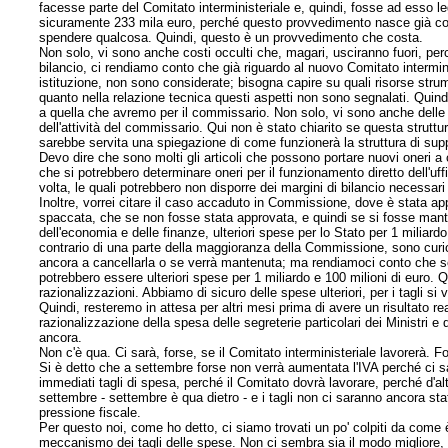
facesse parte del Comitato interministeriale e, quindi, fosse ad esso lega
sicuramente 233 mila euro, perché questo provvedimento nasce già con de
spendere qualcosa. Quindi, questo è un provvedimento che costa.
Non solo, vi sono anche costi occulti che, magari, usciranno fuori, per
bilancio, ci rendiamo conto che già riguardo al nuovo Comitato intermini
istituzione, non sono considerate; bisogna capire su quali risorse strume
quanto nella relazione tecnica questi aspetti non sono segnalati. Quind
a quella che avremo per il commissario. Non solo, vi sono anche delle
dell'attività del commissario. Qui non è stato chiarito se questa strutt
sarebbe servita una spiegazione di come funzionerà la struttura di su
Devo dire che sono molti gli articoli che possono portare nuovi oneri a car
che si potrebbero determinare oneri per il funzionamento diretto dell'uf
volta, le quali potrebbero non disporre dei margini di bilancio necessar
Inoltre, vorrei citare il caso accaduto in Commissione, dove è stata a
spaccata, che se non fosse stata approvata, e quindi se si fosse mante
dell'economia e delle finanze, ulteriori spese per lo Stato per 1 miliard
contrario di una parte della maggioranza della Commissione, sono curio
ancora a cancellarla o se verrà mantenuta; ma rendiamoci conto che s
potrebbero essere ulteriori spese per 1 miliardo e 100 milioni di euro
razionalizzazioni. Abbiamo di sicuro delle spese ulteriori, per i tagli si 
Quindi, resteremo in attesa per altri mesi prima di avere un risultato r
razionalizzazione della spesa delle segreterie particolari dei Ministri e
ancora.
Non c'è qua. Ci sarà, forse, se il Comitato interministeriale lavorerà. F
Si è detto che a settembre forse non verrà aumentata l'IVA perché ci s
immediati tagli di spesa, perché il Comitato dovrà lavorare, perché d'al
settembre - settembre è qua dietro - e i tagli non ci saranno ancora stat
pressione fiscale.
Per questo noi, come ho detto, ci siamo trovati un po' colpiti da come è
meccanismo dei tagli delle spese. Non ci sembra sia il modo migliore, 