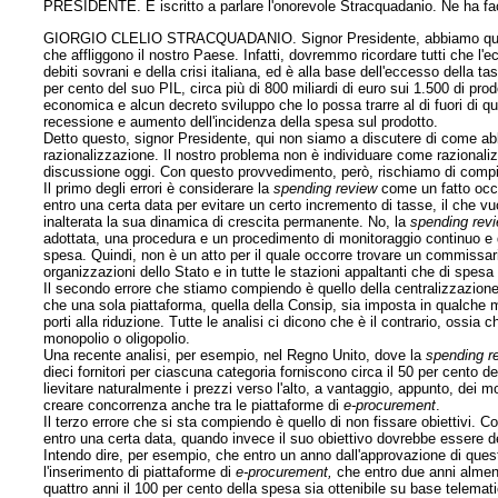
PRESIDENTE. È iscritto a parlare l'onorevole Stracquadanio. Ne ha fa
GIORGIO CLELIO STRACQUADANIO. Signor Presidente, abbiamo qui l'occ
che affliggono il nostro Paese. Infatti, dovremmo ricordare tutti che l'e
debiti sovrani e della crisi italiana, ed è alla base dell'eccesso della
per cento del suo PIL, circa più di 800 miliardi di euro sui 1.500 di pro
economica e alcun decreto sviluppo che lo possa trarre al di fuori di q
recessione e aumento dell'incidenza della spesa sul prodotto.
Detto questo, signor Presidente, qui non siamo a discutere di come abb
razionalizzazione. Il nostro problema non è individuare come razionali
discussione oggi. Con questo provvedimento, però, rischiamo di compie
Il primo degli errori è considerare la
spending review
come un fatto occa
entro una certa data per evitare un certo incremento di tasse, il che 
inalterata la sua dinamica di crescita permanente. No, la
spending rev
adottata, una procedura e un procedimento di monitoraggio continuo e 
spesa. Quindi, non è un atto per il quale occorre trovare un commissa
organizzazioni dello Stato e in tutte le stazioni appaltanti che di spesa
Il secondo errore che stiamo compiendo è quello della centralizzazione 
che una sola piattaforma, quella della Consip, sia imposta in qualche 
porti alla riduzione. Tutte le analisi ci dicono che è il contrario, ossia 
monopolio o oligopolio.
Una recente analisi, per esempio, nel Regno Unito, dove la
spending r
dieci fornitori per ciascuna categoria forniscono circa il 50 per cento 
lievitare naturalmente i prezzi verso l'alto, a vantaggio, appunto, dei m
creare concorrenza anche tra le piattaforme di
e-procurement
.
Il terzo errore che si sta compiendo è quello di non fissare obiettivi. 
entro una certa data, quando invece il suo obiettivo dovrebbe essere def
Intendo dire, per esempio, che entro un anno dall'approvazione di ques
l'inserimento di piattaforme di
e-procurement,
che entro due anni almeno
quattro anni il 100 per cento della spesa sia ottenibile su base telemat