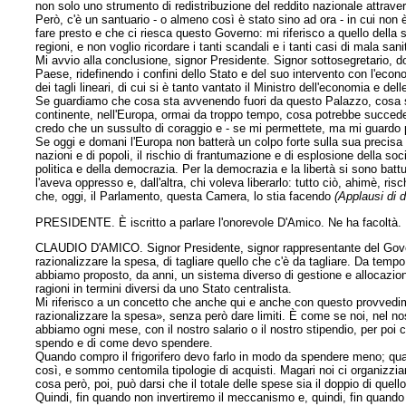
non solo uno strumento di redistribuzione del reddito nazionale attrave
Però, c'è un santuario - o almeno così è stato sino ad ora - in cui non
fare presto e che ci riesca questo Governo: mi riferisco a quello della s
regioni, e non voglio ricordare i tanti scandali e i tanti casi di mala sani
Mi avvio alla conclusione, signor Presidente. Signor sottosegretario,
Paese, ridefinendo i confini dello Stato e del suo intervento con l'ec
dei tagli lineari, di cui si è tanto vantato il Ministro dell'economia e de
Se guardiamo che cosa sta avvenendo fuori da questo Palazzo, cosa s
continente, nell'Europa, ormai da troppo tempo, cosa potrebbe succede
credo che un sussulto di coraggio e - se mi permettete, ma mi guardo p
Se oggi e domani l'Europa non batterà un colpo forte sulla sua precis
nazioni e di popoli, il rischio di frantumazione e di esplosione della soci
politica e della democrazia. Per la democrazia e la libertà si sono battut
l'aveva oppresso e, dall'altra, chi voleva liberarlo: tutto ciò, ahimè, ri
che, oggi, il Parlamento, questa Camera, lo stia facendo
(Applausi di 
PRESIDENTE. È iscritto a parlare l'onorevole D'Amico. Ne ha facoltà.
CLAUDIO D'AMICO. Signor Presidente, signor rappresentante del Gover
razionalizzare la
spesa, di tagliare quello che c'è da tagliare. Da tem
abbiamo proposto, da anni, un sistema diverso di gestione e allocazione
ragioni in termini diversi da uno Stato centralista.
Mi riferisco a un concetto che anche qui e anche con questo provvedime
razionalizzare la spesa», senza però dare limiti. È come se noi, nel nos
abbiamo ogni mese, con il nostro salario o il nostro stipendio, per poi co
spendo e di come devo spendere.
Quando compro il frigorifero devo farlo in modo da spendere meno; qua
così, e sommo centomila tipologie di acquisti. Magari noi ci organizzi
cosa però, poi, può darsi che il totale delle spese sia il doppio di quel
Quindi, fin quando non invertiremo il meccanismo e, quindi, fin quando