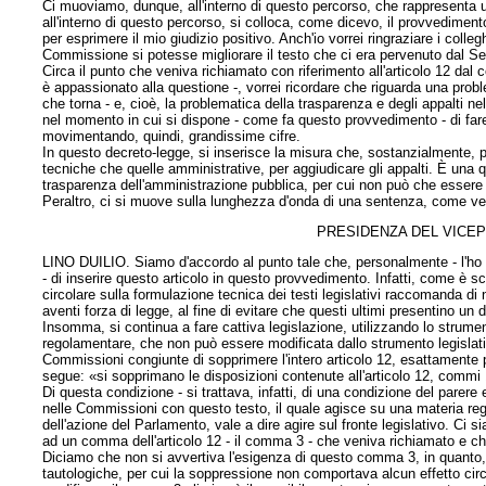
Ci muoviamo, dunque, all'interno di questo percorso, che rappresenta 
all'interno di questo percorso, si colloca, come dicevo, il provvedimen
per esprimere il mio giudizio positivo. Anch'io vorrei ringraziare i coll
Commissione si potesse migliorare il testo che ci era pervenuto dal Sen
Circa il punto che veniva richiamato con riferimento all'articolo 12 dal 
è appassionato alla questione -, vorrei ricordare che riguarda una prob
che torna - e, cioè, la problematica della trasparenza e degli appalti n
nel momento in cui si dispone - come fa questo provvedimento - di fare 
movimentando, quindi, grandissime cifre.
In questo decreto-legge, si inserisce la misura che, sostanzialmente, pr
tecniche che quelle amministrative, per aggiudicare gli appalti. È una q
trasparenza dell'amministrazione pubblica, per cui non può che essere
Peraltro, ci si muove sulla lunghezza d'onda di una sentenza, come veni
PRESIDENZA DEL VICEP
LINO DUILIO. Siamo d'accordo al punto tale che, personalmente - l'ho 
- di inserire questo articolo in questo provvedimento. Infatti, come è 
circolare sulla formulazione tecnica dei testi legislativi raccomanda di 
aventi forza di legge, al fine di evitare che questi ultimi presentino un 
Insomma, si continua a fare cattiva legislazione, utilizzando lo strumen
regolamentare, che non può essere modificata dallo strumento legislati
Commissioni congiunte di sopprimere l'intero articolo 12, esattamente 
segue: «si sopprimano le disposizioni contenute all'articolo 12, commi 1
Di questa condizione - si trattava, infatti, di una condizione del parere
nelle Commissioni con questo testo, il quale agisce su una materia regol
dell'azione del Parlamento, vale a dire agire sul fronte legislativo. Ci s
ad un comma dell'articolo 12 - il comma 3 - che veniva richiamato e ch
Diciamo che non si avvertiva l'esigenza di questo comma 3, in quanto,
tautologiche, per cui la soppressione non comportava alcun effetto circa 