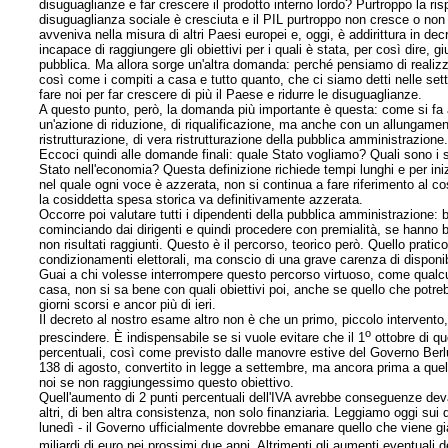
disuguaglianze e far crescere il prodotto interno lordo? Purtroppo la ris
disuguaglianza sociale è cresciuta e il PIL purtroppo non cresce o non
avveniva nella misura di altri Paesi europei e, oggi, è addirittura in d
incapace di raggiungere gli obiettivi per i quali è stata, per così dire, g
pubblica. Ma allora sorge un'altra domanda: perché pensiamo di realizz
così come i compiti a casa e tutto quanto, che ci siamo detti nelle s
fare noi per far crescere di più il Paese e ridurre le disuguaglianze.
A questo punto, però, la domanda più importante è questa: come si fa a
un'azione di riduzione, di riqualificazione, ma anche con un allungam
ristrutturazione, di vera ristrutturazione della pubblica amministrazione
Eccoci quindi alle domande finali: quale Stato vogliamo? Quali sono i suo
Stato nell'economia? Questa definizione richiede tempi lunghi e per iniz
nel quale ogni voce è azzerata, non si continua a fare riferimento al cos
la cosiddetta spesa storica va definitivamente azzerata.
Occorre poi valutare tutti i dipendenti della pubblica amministrazione: b
cominciando dai dirigenti e quindi procedere con premialità, se hanno be
non risultati raggiunti. Questo è il percorso, teorico però. Quello prat
condizionamenti elettorali, ma conscio di una grave carenza di
disponib
Guai a chi volesse interrompere questo percorso virtuoso, come qual
casa, non si sa bene con quali obiettivi poi, anche se quello che potr
giorni scorsi e ancor più di ieri.
Il decreto al nostro esame altro non è che un primo, piccolo intervento,
o
prescindere. È indispensabile se si vuole evitare che il 1
ottobre di qu
percentuali, così come previsto dalle manovre estive del Governo Berlu
138 di agosto, convertito in legge a settembre, ma ancora prima a quello 
noi se non raggiungessimo questo obiettivo.
Quell'aumento di 2 punti percentuali dell'IVA avrebbe conseguenze dev
altri, di ben altra consistenza, non solo finanziaria. Leggiamo oggi sui
lunedì - il Governo ufficialmente dovrebbe emanare quello che viene già 
miliardi di euro nei prossimi due anni. Altrimenti gli aumenti eventuali d