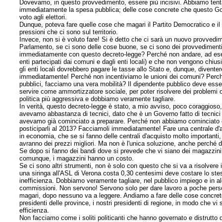
Dovevamo, in questo provvedimento, essere più incisivi. Abbiamo tenta
immediatamente la spesa pubblica; delle cose concrete che questo Gov
voto agli elettori.
Dunque, poteva fare quelle cose che magari il Partito Democratico e il 
pressioni che ci sono sul territorio.
Invece, non si è voluto fare! Si è detto che ci sarà un nuovo provve
Parlamento, se ci sono delle cose buone, se ci sono dei provvedimenti 
immediatamente con questo decreto-legge? Perché non andare, ad esempio
enti partecipati dai comuni e dagli enti locali) e che non vengono chiu
gli enti locali dovrebbero pagare le tasse allo Stato e, dunque, divent
immediatamente! Perché non incentiviamo le unioni dei comuni? Perch
pubblici, facciamo una vera mobilità? Il dipendente pubblico deve esse
servire come ammortizzatore sociale, per poter risolvere dei problemi
politica più aggressiva e dobbiamo veramente tagliare.
In verità, questo decreto-legge è stato, a mio avviso, poco coraggioso,
avevamo abbastanza di tecnici, dato che è un Governo fatto di tecnici 
avevamo già cominciato a preparare. Perché non abbiamo cominciato con 
posticiparli al 2013? Facciamoli immediatamente! Fare una centrale d'a
in economia, che se si fanno delle centrali d'acquisto molto importanti
avranno dei prezzi migliori. Ma non è l'unica soluzione, anche perché 
Se dopo si fanno dei bandi dove si prevede che vi siano dei magazzini
comunque, i magazzini hanno un costo.
Se ci sono altri strumenti, non è solo con questo che si va a risolvere
una
siringa all'ASL di Verona costa 0,30 centesimi deve costare lo ste
inefficienza. Dobbiamo veramente tagliare, nel pubblico impiego e in a
commissioni. Non servono! Servono solo per dare lavoro a poche persone,
magari, dopo nessuno va a leggere. Andiamo a fare delle cose concrete, 
presidenti delle province, i nostri presidenti di regione, in modo che vi
efficienza.
Non facciamo come i soliti politicanti che hanno governato e distrutto 