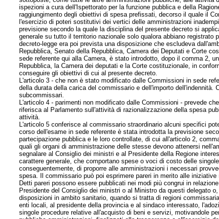
ispezioni a cura dell'Ispettorato per la funzione pubblica e della Ragion
raggiungimento degli obiettivi di spesa prefissati, decorso il quale il Co
l'esercizio di poteri sostitutivi dei vertici delle amministrazioni inade
previsione secondo la quale la disciplina del presente decreto si applic
generale su tutto il territorio nazionale solo qualora abbiano registrato p
decreto-legge era poi prevista una disposizione che escludeva dall'ambi
Repubblica, Senato della Repubblica, Camera dei Deputati e Corte cost
sede referente qui alla Camera, è stato introdotto, dopo il comma 2, 
Repubblica, la Camera dei deputati e la Corte costituzionale, in conformi
conseguire gli obiettivi di cui al presente decreto.
L'articolo 3 - che non è stato modificato dalle Commissioni in sede refer
della durata della carica del commissario e dell'importo dell'indennit
subcommissari.
L'articolo 4 - parimenti non modificato dalle Commissioni - prevede che 
riferisca al Parlamento sull'attività di razionalizzazione della spesa 
attività.
L'articolo 5 conferisce al commissario straordinario alcuni specifici po
corso dell'esame in sede referente è stata introdotta la previsione seco
partecipazione pubblica e le loro controllate, di cui all'articolo 2, comma
quali gli organi di amministrazione delle stesse devono attenersi nell'a
segnalare al Consiglio dei ministri e al Presidente della Regione inter
carattere generale, che comportano spese o voci di costo delle singol
conseguentemente, di proporre alle amministrazioni i necessari provvedi
spesa. Il commissario può poi esprimere pareri in merito alle iniziativ
Detti pareri possono essere pubblicati nei modi più congrui in relazione
Presidente del Consiglio dei ministri o al Ministro da questi delegato
disposizioni in ambito sanitario, quando si tratta di regioni commissaria
enti locali, al presidente della provincia e al sindaco interessato, l'ad
singole procedure relative all'acquisto di beni e servizi, motivandole per 