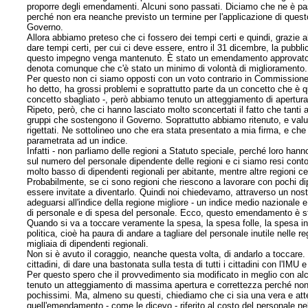
proporre degli emendamenti. Alcuni sono passati. Diciamo che ne è pas
perché non era neanche previsto un termine per l'applicazione di quest
Governo.
Allora abbiamo preteso che ci fossero dei tempi certi e quindi, grazie
dare tempi certi, per cui ci deve essere, entro il 31 dicembre, la pubbl
questo impegno venga mantenuto. È stato un emendamento approvato risp
denota comunque che c'è stato un minimo di volontà di miglioramento.
Per questo non ci siamo opposti con un voto contrario in Commission
ho detto, ha grossi problemi e soprattutto parte da un concetto che è qu
concetto sbagliato -, però abbiamo tenuto un atteggiamento di apertura 
Ripeto, però, che ci hanno lasciato molto sconcertati il fatto che tanti
gruppi che sostengono il Governo. Soprattutto abbiamo ritenuto, e val
rigettati. Ne sottolineo uno che era stata presentato a mia firma, e ch
parametrata ad un indice.
Infatti - non parliamo delle regioni a Statuto speciale, perché loro hanno
sul numero del personale dipendente delle regioni e ci siamo resi con
molto basso di dipendenti regionali per abitante, mentre altre regioni ce
Probabilmente, se ci sono regioni che riescono a lavorare con pochi dip
essere invitate a diventarlo. Quindi noi chiedevamo, attraverso un nos
adeguarsi all'indice della regione migliore - un indice medio nazionale 
di personale e di
spesa del personale. Ecco, questo emendamento è st
Quando si va a toccare veramente la spesa, la spesa folle, la spesa in
politica, cioè ha paura di andare a tagliare del personale inutile nelle r
migliaia di dipendenti regionali.
Non si è avuto il coraggio, neanche questa volta, di andarlo a toccare.
cittadini, di dare una bastonata sulla testa di tutti i cittadini con l'IMU
Per questo spero che il provvedimento sia modificato in meglio con 
tenuto un atteggiamento di massima apertura e correttezza perché n
pochissimi. Ma, almeno su questi, chiediamo che ci sia una vera e at
quell'emendamento - come le dicevo - riferito al costo del personale nell