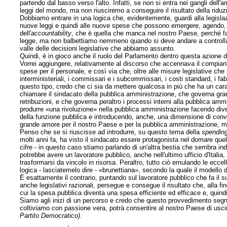
partendo dal basso verso l'alto. Infatti, se non si entra nei gangli dell'a
leggi del mondo, ma non riusciremo a conseguire il risultato della riduz
Dobbiamo entrare in una logica che, evidentemente, guardi alla legislaz
nuove leggi e quindi alle nuove spese che possono emergere, agendo,
dell'
accountability
, che è quella che manca nel nostro Paese, perché fa
legge, ma non balbettiamo nemmeno quando si deve andare a controllare
valle delle decisioni legislative che abbiamo assunto.
Quindi, è in gioco anche il ruolo del Parlamento dentro questa azione 
Vorrei aggiungere, relativamente al discorso che accennava il compiant
spese per il personale, e così via che, oltre alle misure legislative ch
interministeriali, i commissari e i subcommissari, i costi standard, i fa
questo tipo, credo che ci sia da mettere qualcosa in più che ha un car
chiamare il sindacato della pubblica amministrazione, che governa gran
retribuzioni, e che governa peraltro i processi interni alla pubblica a
produrre «una rivoluzione» nella pubblica amministrazione facendo diven
della funzione pubblica e introducendo, anche, una dimensione di conven
grande amore per il nostro Paese e per la pubblica amministrazione, m
Penso che se si riuscisse ad introdurre, su questo tema della
spending
molti anni fa, ha
visto il sindacato essere protagonista nel domare que
cifre - in questo caso stiamo parlando di un'altra bestia che sembra ind
potrebbe avere un lavoratore pubblico, anche nell'ultimo ufficio d'Itali
trasformarsi da vincolo in risorsa. Peraltro, tutto ciò emulando le ecc
logica - lasciatemelo dire - «brunettiana», secondo la quale il modello 
È esattamente il contrario, puntando sul lavoratore pubblico che fa il 
anche legislativi razionali, persegue e consegue il risultato che, alla f
cui la spesa pubblica diventa una spesa efficiente ed efficace e, quindi
Siamo agli inizi di un percorso e credo che questo provvedimento segni 
coltiviamo con passione vera, potrà consentire al nostro Paese di uscir
Partito Democratico)
.