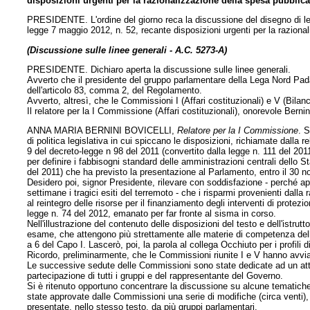
disposizioni urgenti per la razionalizzazione della spesa pubblica
PRESIDENTE. L'ordine del giorno reca la discussione del disegno di le
legge 7 maggio 2012, n. 52, recante disposizioni urgenti per la raziona
(Discussione sulle linee generali - A.C. 5273-A)
PRESIDENTE. Dichiaro aperta la discussione sulle linee generali.
Avverto che il presidente del gruppo parlamentare della Lega Nord Padan
dell'articolo 83, comma 2, del Regolamento.
Avverto, altresì, che le Commissioni I (Affari costituzionali) e V (Bilanc
Il relatore per la I Commissione (Affari costituzionali), onorevole Bernin
ANNA MARIA BERNINI BOVICELLI,
Relatore per la I Commissione
. 
di politica legislativa in cui spiccano le disposizioni, richiamate dalla r
9 del decreto-legge n 98 del 2011 (convertito dalla legge n. 111 del 201
per definire i fabbisogni standard delle amministrazioni centrali dello St
del 2011) che ha previsto la presentazione al Parlamento, entro il 30 
Desidero poi, signor Presidente, rilevare con soddisfazione - perché 
settimane i tragici esiti del terremoto - che i risparmi provenienti dall
al reintegro delle risorse per il finanziamento degli interventi di protez
legge n. 74 del 2012, emanato per far fronte al sisma in corso.
Nell'illustrazione del contenuto delle disposizioni del testo e dell'istrut
esame, che attengono più strettamente alle materie di competenza della C
a 6 del Capo I. Lascerò, poi, la parola al collega Occhiuto per i profil
Ricordo, preliminarmente, che le Commissioni riunite I e V hanno avvia
Le successive sedute delle Commissioni sono state dedicate ad un att
partecipazione di tutti i gruppi e del rappresentante del Governo.
Si è ritenuto opportuno concentrare la discussione su alcune tematiche r
state approvate dalle Commissioni una serie di modifiche (circa venti
presentate, nello stesso testo, da più gruppi parlamentari.