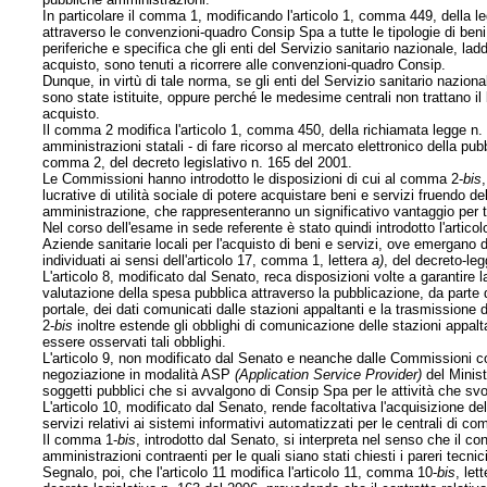
In particolare il comma 1, modificando l'articolo 1, comma 449, della l
attraverso le convenzioni-quadro Consip Spa a tutte le tipologie di beni
periferiche e specifica che gli enti del Servizio sanitario nazionale, la
acquisto, sono tenuti a ricorrere alle convenzioni-quadro Consip.
Dunque, in virtù di tale norma, se gli enti del Servizio sanitario nazion
sono state istituite, oppure perché le medesime centrali non trattano il
acquisto.
Il comma 2 modifica l'articolo 1, comma 450, della richiamata legge n. 
amministrazioni statali - di fare ricorso al mercato elettronico della pub
comma 2, del decreto legislativo n. 165 del 2001.
Le Commissioni hanno introdotto le disposizioni di cui al comma 2-
bis
lucrative di utilità sociale di potere acquistare beni e servizi fruendo 
amministrazione, che rappresenteranno un significativo vantaggio per tal
Nel corso dell'esame in sede referente è stato quindi introdotto l'articol
Aziende sanitarie locali per l'acquisto di beni e servizi, ove emergano di
individuati ai sensi dell'articolo 17, comma 1, lettera
a)
, del decreto-le
L'articolo 8, modificato dal Senato, reca disposizioni volte a garantire la 
valutazione della spesa pubblica attraverso
la pubblicazione, da parte de
portale, dei dati comunicati dalle stazioni appaltanti e la trasmissione
2-
bis
inoltre estende gli obblighi di comunicazione delle stazioni appalt
essere osservati tali obblighi.
L'articolo 9, non modificato dal Senato e neanche dalle Commissioni com
negoziazione in modalità ASP
(Application Service Provider)
del Minist
soggetti pubblici che si avvalgono di Consip Spa per le attività che sv
L'articolo 10, modificato dal Senato, rende facoltativa l'acquisizione d
servizi relativi ai sistemi informativi automatizzati per le centrali di 
Il comma 1-
bis
, introdotto dal Senato, si interpreta nel senso che il co
amministrazioni contraenti per le quali siano stati chiesti i pareri tecnic
Segnalo, poi, che l'articolo 11 modifica l'articolo 11, comma 10-
bis
, let