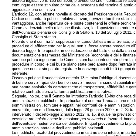
decreto legislativo n. 163 del 2006, prevedendo che il contratto relativ
comunque essere stipulato prima della scadenza del termine dilatorio di 
aggiudicazione definitiva.
L'articolo 12, con alcune novelle al decreto del Presidente della Repub
Codice dei contratti pubblici relativi a lavori, servizi e forniture stabil
vantaggiosa, anche l'apertura delle buste contenenti le offerte tecnich
Come evidenziato nella relazione illustrativa, le disposizioni introdott
dell'Adunanza plenaria del Consiglio di Stato n. 13 del 28 luglio 2011, che
Consiglio di Stato stesso.
Ricordo che il comma 3, soppresso nel corso dell'esame al Senato, prev
procedure di affidamento per le quali non si fosse ancora proceduto all'ap
decreto-legge. In proposito, in considerazione del fatto che dalla sua
documentazione trasmessa dal Ministero dell'economie e delle finanze, 
sarebbe potuto ingenerare, le Commissioni hanno inteso introdurre talu
procedure in corso le cui buste siano state però aperte dopo l'entrata in
questione non si sia potuta registrare la convergenza di tutti i gruppi
referente.
Osservo poi che il successivo articolo 13 elimina l'obbligo di riscossione
di beni e servizi, quando i beni o i servizi medesimi siano disponibili m
sua natura assistito da caratteristiche di trasparenza, affidabilità e gar
relativo contratto senza la forma pubblica amministrativa.
Segnalo, inoltre, che il Senato ha introdotto l'articolo 13-
bis
che reca dis
amministrazioni pubbliche. In particolare, il comma 1 reca alcune modific
somministrazioni, forniture e appalti nei confronti delle amministrazion
convertito, con modificazioni, dalla legge 28 gennaio 2009, n. 2. Si trat
intervenuto il decreto-legge 2 marzo 2012, n. 16, il quale ha previsto ch
cessione
pro soluto
anche la cessione
pro solvendo
a favore di banche 
dell'eventuale inadempienza del debitore. In quel provvedimento la proced
amministrazioni statali e degli enti pubblici nazionali.
Le modifiche recate dal provvedimento in esame sono intese, in particol