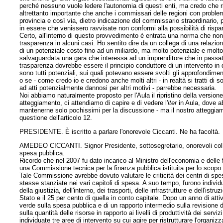
perché nessuno vuole ledere l'autonomia di questi enti, ma credo che 
altrettanto importante che anche i commissari delle regioni con problem
provincia e così via, dietro indicazione del commissario straordinario, 
in essere che venissero ravvisate non conformi alla possibilità di risp
Certo, all'interno di questo provvedimento è entrata una norma che non
trasparenza in alcuni casi. Ho sentito dire da un collega di una relazio
di un potenziale costo fino ad un miliardo, ma molto potenziale e molto
salvaguardata una gara che interessa ad un imprenditore che in passat
trasparenza dovrebbe essere il principio conduttore di un intervento in q
sono tutti potenziali, sui quali potevano essere svolti gli approfondim
o se - come credo io e credono anche molti altri - in realtà si tratti di
ad atti potenzialmente dannosi per altri motivi - parrebbe necessaria.
Noi abbiamo naturalmente proposto per l'Aula il ripristino della version
atteggiamento, ci attendiamo di capire e di vedere l'
iter
in Aula, dove a
mantenerne solo pochissimi per la discussione - ma il nostro atteggiame
questione dell'articolo 12.
PRESIDENTE. È iscritto a parlare l'onorevole Ciccanti. Ne ha facoltà.
AMEDEO CICCANTI. Signor Presidente, sottosegretario, onorevoli colle
spesa pubblica.
Ricordo che nel 2007 fu dato incarico al Ministro dell'economia e delle
una Commissione tecnica per la finanza pubblica istituita per lo scopo
Tale Commissione avrebbe dovuto valutare le criticità dei centri di spe
stesse stanziate nei vari capitoli di spesa. A suo tempo, furono individ
della giustizia, dell'interno, dei trasporti, delle infrastrutture e dell'is
Stato e il 25 per cento di quella in conto capitale. Dopo un anno di att
verde sulla spesa pubblica e di un rapporto intermedio sulla revisione de
sulla quantità delle risorse in rapporto ai livelli di produttività dei serv
individuate tre aree di intervento su cui agire per ristrutturare l'organiz