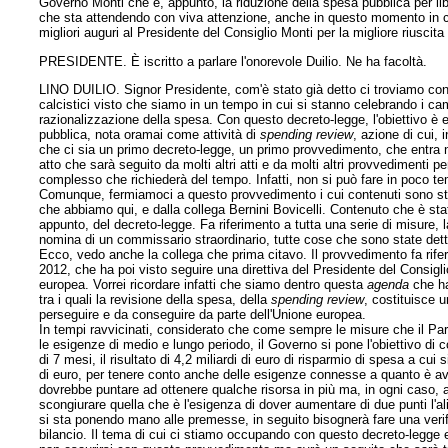
Governo Monti che è, appunto, la riduzione della spesa pubblica per lib
che sta attendendo con viva attenzione, anche in questo momento in cui
migliori auguri al Presidente del Consiglio Monti per la migliore riuscita
PRESIDENTE. È iscritto a parlare l'onorevole Duilio. Ne ha facoltà.
LINO DUILIO. Signor Presidente, com'è stato già detto ci troviamo con 
calcistici visto che siamo in un tempo in cui si stanno celebrando i cam
razionalizzazione della spesa. Con questo decreto-legge, l'obiettivo è 
pubblica, nota oramai come attività di
spending review
, azione di cui, 
che ci sia un primo decreto-legge, un primo provvedimento, che entra n
atto che sarà seguito da molti altri atti e da molti altri provvedimenti 
complesso che richiederà del tempo. Infatti, non si può fare in poco t
Comunque, fermiamoci a questo provvedimento i cui contenuti sono stati 
che abbiamo qui, e dalla collega Bernini Bovicelli. Contenuto che è stato
appunto, del decreto-legge. Fa riferimento a tutta una serie di misure, l
nomina di un commissario straordinario, tutte cose che sono state dette 
Ecco, vedo anche la collega che prima citavo. Il provvedimento fa rifer
2012, che ha poi visto seguire una direttiva del Presidente del Consig
europea. Vorrei ricordare infatti che siamo dentro questa
agenda
che ha
tra i quali la revisione della spesa, della
spending review
, costituisce 
perseguire e da conseguire da parte dell'Unione europea.
In tempi ravvicinati, considerato che come sempre le misure che il Pa
le esigenze di medio e lungo periodo, il Governo si pone l'obiettivo d
di 7 mesi, il risultato di 4,2 miliardi di euro di risparmio di spesa a cui
di euro, per tenere conto anche delle esigenze connesse a quanto è avve
dovrebbe puntare ad ottenere qualche risorsa in più ma, in ogni caso, a
scongiurare quella che è l'esigenza di dover aumentare di due punti l'
si sta ponendo mano alle premesse, in seguito bisognerà fare una verific
bilancio. Il tema di cui ci stiamo occupando con questo decreto-legge e