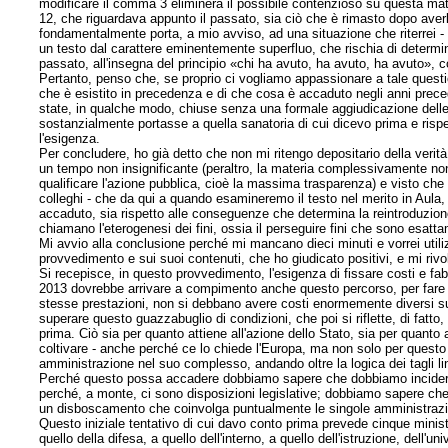
modificare il comma 3 eliminerà il possibile contenzioso su questa mater
12, che riguardava appunto il passato, sia ciò che è rimasto dopo averl
fondamentalmente porta, a mio avviso, ad una situazione che riterrei -
un testo dal carattere eminentemente superfluo, che rischia di determi
passato, all'insegna del principio «chi ha avuto, ha avuto, ha avuto», 
Pertanto, penso che, se proprio ci vogliamo appassionare a tale questi
che è esistito in precedenza e di che cosa è accaduto negli anni prece
state, in qualche modo, chiuse senza una formale aggiudicazione delle 
sostanzialmente portasse a quella sanatoria di cui dicevo prima e rispe
l'esigenza.
Per concludere, ho già detto che non mi ritengo depositario della verità
un tempo non insignificante (peraltro, la materia complessivamente n
qualificare l'azione pubblica, cioè la massima trasparenza) e visto che c
colleghi - che da qui a quando esamineremo il testo nel merito in Aula, c
accaduto, sia rispetto alle conseguenze che determina la reintroduzion
chiamano l'eterogenesi dei fini, ossia il perseguire fini che sono esatta
Mi avvio alla conclusione perché mi mancano dieci minuti e vorrei utilizz
provvedimento e sui suoi contenuti, che ho giudicato positivi, e mi rivo
Si recepisce, in questo provvedimento, l'esigenza di fissare costi e f
2013 dovrebbe arrivare a compimento anche questo percorso, per fare in
stesse prestazioni, non si debbano avere costi enormemente diversi sul
superare questo guazzabuglio di condizioni, che poi si riflette, di fatt
prima. Ciò sia per quanto attiene all'azione dello Stato, sia per quanto
coltivare - anche perché ce lo chiede l'Europa, ma non solo per questo
amministrazione nel suo complesso, andando oltre la logica dei tagli lin
Perché questo possa accadere dobbiamo sapere che dobbiamo incidere s
perché, a monte, ci sono disposizioni legislative; dobbiamo sapere ch
un disboscamento che coinvolga puntualmente le singole amministrazioni
Questo iniziale tentativo di cui davo conto prima prevede cinque ministe
quello della difesa, a quello dell'interno, a quello dell'istruzione, dell'u