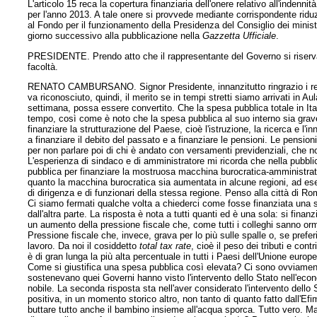
L'articolo 15 reca la copertura finanziaria dell'onere relativo all'indenn
per l'anno 2013. A tale onere si provvede mediante corrispondente riduzi
al Fondo per il funzionamento della Presidenza del Consiglio dei ministri.
giorno successivo alla pubblicazione nella
Gazzetta Ufficiale
.
PRESIDENTE. Prendo atto che il rappresentante del Governo si riserva d
facoltà.
RENATO CAMBURSANO. Signor Presidente, innanzitutto ringrazio i relator
va riconosciuto, quindi, il merito se in tempi stretti siamo arrivati in 
settimana, possa essere convertito. Che la spesa pubblica totale in Ital
tempo, così come è noto che la spesa pubblica al suo interno sia grav
finanziare la strutturazione del Paese, cioè l'istruzione, la ricerca e l
a finanziare il debito del passato e a finanziare le pensioni. Le pensio
per non parlare poi di chi è andato con versamenti previdenziali, che n
L'esperienza di sindaco e di amministratore mi ricorda che nella pubb
pubblica per finanziare la mostruosa macchina burocratica-amministrativ
quanto la macchina burocratica sia aumentata in alcune regioni, ad ese
di dirigenza e di funzionari della stessa regione. Penso alla città di Ro
Ci siamo fermati qualche volta a chiederci come fosse finanziata una sp
dall'altra parte. La risposta è nota a tutti quanti ed è una sola: si f
un aumento della pressione fiscale che, come tutti i colleghi sanno or
Pressione fiscale che, invece, grava per lo più sulle spalle o, se prefer
lavoro. Da noi il cosiddetto
total tax rate
, cioè il peso dei tributi e con
è di gran lunga la più alta percentuale in tutti i Paesi dell'Unione euro
Come si giustifica una spesa pubblica così elevata? Ci sono ovviamente
sostenevano quei Governi hanno visto l'intervento dello Stato nell'ec
nobile. La seconda risposta sta nell'aver considerato l'intervento dello
positiva, in un momento storico altro, non tanto di quanto fatto dall'E
buttare tutto anche il bambino insieme all'acqua sporca. Tutto vero. Ma i r