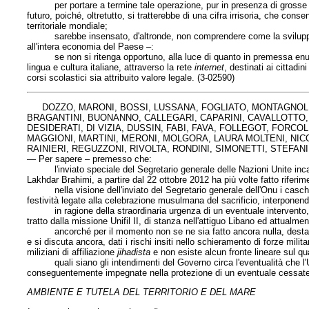
per portare a termine tale operazione, pur in presenza di grosse diff
futuro, poiché, oltretutto, si tratterebbe di una cifra irrisoria, che cons
territoriale mondiale;
sarebbe insensato, d'altronde, non comprendere come la sviluppo dell
all'intera economia del Paese –:
se non si ritenga opportuno, alla luce di quanto in premessa enunciato, 
lingua e cultura italiane, attraverso la rete
internet
, destinati ai cittadi
corsi scolastici sia attribuito valore legale. (3-02590)
DOZZO, MARONI, BOSSI, LUSSANA, FOGLIATO, MONTAGNOLI, F
BRAGANTINI, BUONANNO, CALLEGARI, CAPARINI, CAVALLOTTO, 
DESIDERATI, DI VIZIA, DUSSIN, FABI, FAVA, FOLLEGOT, FORCOL
MAGGIONI, MARTINI, MERONI, MOLGORA, LAURA MOLTENI, NICO
RAINIERI, REGUZZONI, RIVOLTA, RONDINI, SIMONETTI, STEFANI
— Per sapere – premesso che:
l'inviato speciale del Segretario generale delle Nazioni Unite incarica
Lakhdar Brahimi, a partire dal 22 ottobre 2012 ha più volte fatto riferim
nella visione dell'inviato del Segretario generale dell'Onu i caschi 
festività legate alla celebrazione musulmana del sacrificio, interponendosi
in ragione della straordinaria urgenza di un eventuale intervento, div
tratto dalla missione Unifil II, di stanza nell'attiguo Libano ed attualm
ancorché per il momento non se ne sia fatto ancora nulla, desta com
e si discuta ancora, dati i rischi insiti nello schieramento di forze mili
miliziani di affiliazione
jihadista
e non esiste alcun fronte lineare sul qua
quali siano gli intendimenti del Governo circa l'eventualità che l'Unifil
conseguentemente impegnate nella protezione di un eventuale cessate i
AMBIENTE E TUTELA DEL TERRITORIO E DEL MARE