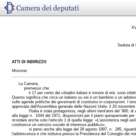
XV
Seduta di
ATTI DI INDIRIZZO
Mozione:
La Camera,
premesso che:
il 17 per cento dei cittadini italiani è minore di età: sono infatti 
Questo significa che circa un italiano su sei è un bambino o un adoles
sulle agende politiche dei governanti di costituirsi in corporazioni. I loro 
approvata dall'Assemblea generale delle Nazioni Unite, il 20 novembre 
l'Italia è stata protagonista, negli ultimi trent'anni del ’900, di azio
alla legge n. 1044 del 1971, disposizioni per il piano quinquennale per l
ricordare anche solo l'articolo 1 di quella legge: «L'assistenza negli asil
costituisce un servizio sociale di interesse pubblico»;
si pensi anche alla legge del 28 agosto 1997, n. 285, riguardante le 
l'adolescenza e che istituiva presso la Presidenza del Consiglio dei mini