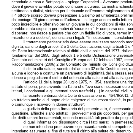
ricondurlo a casa a Battipaglia – spiega Carpentieri – Avevamo prodotto
dove il giovane avrebbe potuto continuare a curarsi. La nostra richiesta
settimana a dialisi, sintomo per il tribunale dell'enorme miglioramento d
il 4 ottobre scorso doveva presenziare a Salerno ad un'udienza prelimin
dal coniuge. “Il giorno prima dell'udienza – si legge ancora nella letter
poco incredibile e offensivo per un giovane le cui condizioni di vita son
sarebbe stata disposta per motivi di ‘sicurezza’”. E comparso così, con
disperate: non riesce a parlare che con un flebile filo di voce, terreo i
microfono e a sedersi”, denunciano i legali. “È necessario – concludono
il trattamento penitenziario deve essere realizzato secondo modalità ta
dignità, sancito dagli articoli 2 e 3 della Costituzione; dagli articoli 1 e
del Patto internazionale relativo ai diritti civili e politici del 1977; dal
fondamentali del 1950; dagli articoli 1 e 5 della Dichiarazione universal
Comitato dei ministri del Consiglio d'Europa del 12 febbraio 1987, recant
Raccomandazione (2006) 2 del Comitato dei ministri del Consiglio d'Eur
il diritto alla salute, sancito dall'articolo 32 della Costituzione, rap
alcuna e idoneo a costituire un parametro di legittimità della stessa 
idonee a pregiudicare il diritto del detenuto alla salute ed alla salvaguar
l'articolo 11 della legge 26 luglio 1975, n. 354, sancisce una rigorosa
istituto di pena, prescrivendo tra l'altro che “ove siano necessari cure
istituti, i condannati e gli internati sono trasferiti (...) in ospedali civili o
la recente sentenza della Corte di cassazione n. 46479/2011, del 14 d
va tutelato anche al di sopra delle esigenze di sicurezza sicché, in pres
o comunque il ricovero in idonee strutture”;
a giudizio della prima firmataria del presente atto, è necessario un in
questione, affinché siano adottati i provvedimenti più opportuni, per gara
dei diritti umani fondamentali, secondo modalità tali peraltro da pregi
di quali informazioni dispongano circa i fatti narrati in premessa
se non intendano promuovere ogni accertamento di competenza, in rap
intendano assumere al fine di tutelare il diritto alla salute del detenuto.