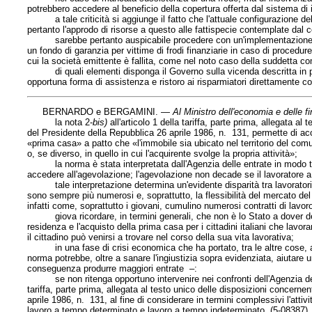
potrebbero accedere al beneficio della copertura offerta dal sistema di
a tale criticità si aggiunge il fatto che l'attuale configurazione del
pertanto l'approdo di risorse a questo alle fattispecie contemplate da
sarebbe pertanto auspicabile procedere con un'implementazione delle f
un fondo di garanzia per vittime di frodi finanziarie in caso di procedur
cui la società emittente è fallita, come nel noto caso della suddetta 
di quali elementi disponga il Governo sulla vicenda descritta in pre
opportuna forma di assistenza e ristoro ai risparmiatori direttamente c
BERNARDO e BERGAMINI. —
Al Ministro dell'economia e delle f
la nota 2-
bis)
all'articolo 1 della tariffa, parte prima, allegata a
del Presidente della Repubblica 26 aprile 1986, n. 131, permette di acce
«prima casa» a patto che «l'immobile sia ubicato nel territorio del comu
o, se diverso, in quello in cui l'acquirente svolge la propria attività»;
la norma è stata interpretata dall'Agenzia delle entrate in modo tal
accedere all'agevolazione; l'agevolazione non decade se il lavoratore a
tale interpretazione determina un'evidente disparità tra lavoratori a
sono sempre più numerosi e, soprattutto, la flessibilità del mercato del 
infatti come, soprattutto i giovani, cumulino numerosi contratti di lavor
giova ricordare, in termini generali, che non è lo Stato a dover decid
residenza e l'acquisto della prima casa per i cittadini italiani che lavo
il cittadino può venirsi a trovare nel corso della sua vita lavorativa;
in una fase di crisi economica che ha portato, tra le altre cose, anch
norma potrebbe, oltre a sanare l'ingiustizia sopra evidenziata, aiutare uno
conseguenza produrre maggiori entrate –:
se non ritenga opportuno intervenire nei confronti dell'Agenzia delle 
tariffa, parte prima, allegata al testo unico delle disposizioni concerne
aprile 1986, n. 131, al fine di considerare in termini complessivi l'attiv
lavoro a tempo determinato e lavoro a tempo indeterminato. (5-08387)