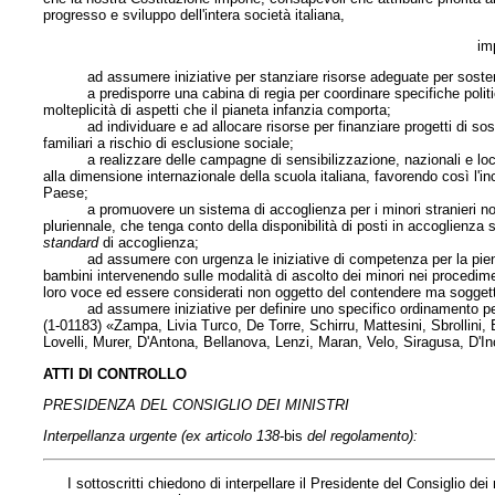
progresso e sviluppo dell'intera società italiana,
im
ad assumere iniziative per stanziare risorse adeguate per sostenere 
a predisporre una cabina di regia per coordinare specifiche politiche 
molteplicità di aspetti che il pianeta infanzia comporta;
ad individuare e ad allocare risorse per finanziare progetti di sosteg
familiari a rischio di esclusione sociale;
a realizzare delle campagne di sensibilizzazione, nazionali e locali,
alla dimensione internazionale della scuola italiana, favorendo così l'inc
Paese;
a promuovere un sistema di accoglienza per i minori stranieri non 
pluriennale, che tenga conto della disponibilità di posti in accoglienza 
standard
di accoglienza;
ad assumere con urgenza le iniziative di competenza per la piena att
bambini intervenendo sulle modalità di ascolto dei minori nei procedime
loro voce ed essere considerati non oggetto del contendere ma soggetti 
ad assumere iniziative per definire uno specifico ordinamento penit
(1-01183) «Zampa, Livia Turco, De Torre, Schirru, Mattesini, Sbrollini, B
Lovelli, Murer, D'Antona, Bellanova, Lenzi, Maran, Velo, Siragusa, D'I
ATTI DI CONTROLLO
PRESIDENZA DEL CONSIGLIO DEI MINISTRI
Interpellanza urgente (ex articolo 138
-bis
del regolamento):
I sottoscritti chiedono di interpellare
il Presidente del Consiglio dei 