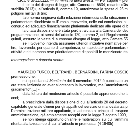
CICU e BALDELLI. —
Al Ministro della difesa
. —
Per sapere – pr
il testo del disegno di legge, atto Camera n. 5534, recante «Disposi
stabilità 2013)», all'articolo 8, comma 19, autorizzava la spesa di 25 mili
poligoni militari di tiro;
tale norma originava dalla relazione intermedia sulla situazione dei
parlamentare d'inchiesta sull'uranio impoverito, nelle cui conclusioni si
congruo ed adeguato finanziamento pluriennale dedicato alle opere di bon
la citata disposizione è stata però stralciata alla Camera dei deputa
programmazione, ai sensi dell'articolo 120, comma 2, del Regolamento, i
quindi, assunto la veste di autonomo disegno di legge, atto Camera 55
se il Governo intenda assumere ulteriori iniziative normative per desti
tiro, favorendo, per quanto di competenza, un rapido
iter
parlamentare 
attività e siti saranno rese prioritariamente disponibili le menzionate ri
Interrogazione a risposta scritta:
MAURIZIO TURCO, BELTRANDI, BERNARDINI, FARINA COSCIO
premesso che:
sul quotidiano
il Manifesto
del 6 novembre 2012 è pubblicato un art
era stata l'azienda ad aver allontanato la lavoratrice, ma l'amministraz
gradimento”.[...]»;
dalla lettura del medesimo articolo è possibile apprendere che la l
anni;
a prescindere dalla disposizione di cui all'articolo 20 del decreto 
capitolato generale d'oneri per gli appalti del servizio di manovalanza 
l'amministrazione militare appaltante, in aderenza ai principi di trasp
amministrazione, già ampiamente recepiti con la legge 7 agosto 1990,
se non ritenga opportuno chiarire le motivazioni sui cui l'amministr
riferita alla lavoratrice di cui all'articolo in premessa. (4-18405)