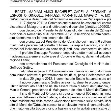
Interrogazione a risposta immediata:
BRATTI, MARIANI, AMICI, BACHELET, CARELLA, FERRANTI, M
ESPOSITO, GINOBLE, IANNUZZI, MARANTELLI, MARGIOTTA, MOT
dell'ambiente e della tutela del territorio e del mare
.
— Per sapere – pr
il 17 giugno 2011 la Commissione europea ha avviato nei confronti de
discarica di Malagrotta alla direttiva sulle discariche (direttiva 1999/31
con decreto del Presidente del Consiglio dei ministri del 22 luglio 20
provincia di Roma fino al 31 dicembre 2012, in relazione all'imminente 
sito alternativo per lo smaltimento dei rifiuti;
con ordinanza del Presidente del Consiglio dei ministri 6 settembr
rifiuti, nella persona del prefetto di Roma, Giuseppe Pecoraro, con il co
attesa dell'individuazione da parte degli enti locali competenti del sito d
il prefetto Giuseppe Pecoraro, dopo circa otto mesi dall'assunzione d
inadeguatezza emersi sulle aree di Corcolle e Riano, da lui individuate ne
regione Lazio;
con provvedimento del Presidente del Consiglio dei ministri del 25
Goffredo Sottile;
nello stesso periodo l'Unione europea inviava un secondo formale av
comunitarie relative al pretrattamento dei rifiuti, pena il deferimento al
in data 29 giugno 2012, il commissario Sottile ha annunciato un'en
il nuovo commissario Sottile aveva inizialmente proposto quale sito p
ultimo individuato a tal fine risulta essere l'area di Monti dell'Ortaccio
Manlio Cerroni, proprietario di Malagrotta e del sito di Monti dell'Ortacc
il sito di Monti dell'Ortaccio si trova a meno di 800 metri in linea d'ar
sanitario dell'area di Valle Galeria, vista la presenza di numerose attivit
come evidenziato dalla stessa «Relazione territoriale sulle attività illeci
sito di Monti dell'Ortaccio «presenta un elevato livello di contaminazi
che il sito «risulta troppo vicino a frazioni e centri abitati significativi