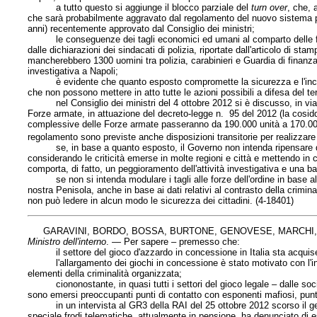
a tutto questo si aggiunge il blocco parziale del
turn over
, che, 
che sarà probabilmente aggravato dal regolamento del nuovo sistema pen
anni) recentemente approvato dal Consiglio dei ministri;
le conseguenze dei tagli economici ed umani al comparto delle forz
dalle dichiarazioni dei sindacati di polizia, riportate dall'articolo di s
mancherebbero 1300 uomini tra polizia, carabinieri e Guardia di finanza, 
investigativa a Napoli;
è evidente che quanto esposto compromette la sicurezza e l'incolumità 
che non possono mettere in atto tutte le azioni possibili a difesa del terr
nel Consiglio dei ministri del 4 ottobre 2012 si è discusso, in via pr
Forze armate, in attuazione del decreto-legge n. 95 del 2012 (la cosi
complessive delle Forze armate passeranno da 190.000 unità a 170.000 u
regolamento sono previste anche disposizioni transitorie per realizzare 
se, in base a quanto esposto, il Governo non intenda ripensare questa
considerando le criticità emerse in molte regioni e città e mettendo 
comporta, di fatto, un peggioramento dell'attività investigativa e una batt
se non si intenda modulare i tagli alle forze dell'ordine in base al r
nostra Penisola, anche in base ai dati relativi al contrasto della crimin
non può ledere in alcun modo le sicurezza dei cittadini. (4-18401)
GARAVINI, BORDO, BOSSA, BURTONE, GENOVESE, MARCHI, 
Ministro dell'interno
. — Per sapere – premesso che:
il settore del gioco d'azzardo in concessione in Italia sta acqui
l'allargamento dei giochi in concessione è stato motivato con l'inten
elementi della criminalità organizzata;
ciononostante, in quasi tutti i settori del gioco legale – dalle socie
sono emersi preoccupanti punti di contatto con esponenti mafiosi, puntu
in un intervista al GR3 della RAI del 25 ottobre 2012 scorso il gen
speciale frodi telematiche, attualmente in pensione, ha denunciato di e