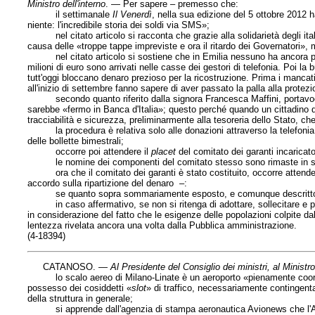
Ministro dell'interno
. — Per sapere – premesso che:
il settimanale
Il Venerdì
, nella sua edizione del 5 ottobre 2012 ha
niente: l'incredibile storia dei soldi via SMS»;
nel citato articolo si racconta che grazie alla solidarietà degli ital
causa delle «troppe tappe impreviste e ora il ritardo dei Governatori», m
nel citato articolo si sostiene che in Emilia nessuno ha ancora potu
milioni di euro sono arrivati nelle casse dei gestori di telefonia. Poi la 
tutt'oggi bloccano denaro prezioso per la ricostruzione. Prima i mancat
all'inizio di settembre fanno sapere di aver passato la palla alla protezio
secondo quanto riferito dalla signora Francesca Maffini, portavoce d
sarebbe «fermo in Banca d'Italia»; questo perché quando un cittadino 
tracciabilità e sicurezza, preliminarmente alla tesoreria dello Stato, c
la procedura è relativa solo alle donazioni attraverso la telefonia mo
delle bollette bimestrali;
occorre poi attendere il
placet
del comitato dei garanti incaricato d
le nomine dei componenti del comitato stesso sono rimaste in sospes
ora che il comitato dei garanti è stato costituito, occorre attendere 
accordo sulla ripartizione del denaro –:
se quanto sopra sommariamente esposto, e comunque descritto nell'
in caso affermativo, se non si ritenga di adottare, sollecitare e pro
in considerazione del fatto che le esigenze delle popolazioni colpite 
lentezza rivelata ancora una volta dalla Pubblica amministrazione.
(4-18394)
CATANOSO. —
Al Presidente del Consiglio dei ministri, al Ministro 
lo scalo aereo di Milano-Linate è un aeroporto «pienamente coordinat
possesso dei cosiddetti «
slot
» di traffico, necessariamente contingentat
della struttura in generale;
si apprende dall'agenzia di stampa aeronautica Avionews che l'Auto