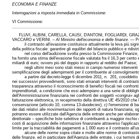
ECONOMIA E FINANZE
Interrogazioni a risposta immediata in Commissione:
VI Commissione:
FLUVI, ALBINI, CARELLA, CAUSI, D'ANTONI, FOGLIARDI, GRA
VACCARO e VERINI. –
Al Ministro dell'economia e delle finanze
. — P
il contrasto all'evasione costituisce attualmente la leva più signif
della politica fiscale: garantire gli equilibri del bilancio pubblico e ridistr
nel corso dell'audizione svolta presso la Commissione Finanze, il p
ha fornito una stima dell'evasione fiscale valutata fra il 16,3 per cento
miliardi di euro; ovvero più del doppio in rapporto al reddito del Paese;
negli ultimi mesi sono stati messi in campo numerosi interventi legis
semplificazione degli adempimenti per il contribuente al coinvolgimento di
a partire dal decreto-legge 6 dicembre 2011, n. 201, cosiddetto «sal
nei successivi provvedimenti, sono stati emanati interventi di contrasto
trasparenza attraverso il riconoscimento di benefici fiscali nei confronti 
imprenditoriali, a condizione che essi adempiano a una serie di obblighi 
dell'Amministrazione finanziaria nei confronti dei soggetti «congrui» agl
fatturazione elettronica, in recepimento della direttiva UE 45/2010 che 
conservazione (articolo 10, comma 13-
duodecies
);
c)
l'emersione di ba
dei dati relativi alle movimentazioni dei rapporti di natura finanziaria,
potranno essere utilizzate dall'Agenzia delle entrate anche per elabora
direttoriale – specifiche liste selettive di contribuenti a maggior rischio
costi di acquisizione delle informazioni finanziarie attraverso l'applica
limite per la tracciabilità dei pagamenti a 1.000 euro e il contrasto all'u
alcune delle norme sopra citate e molte altre norme di contrasto all
delle finanze, ed in particolare dell'Agenzia delle entrate, i cui termini