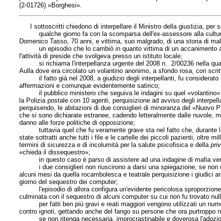
(2-01726) «Borghesi».
I sottoscritti chiedono di interpellare
il Ministro della giustizia
, per 
qualche giorno fa con la scomparsa dell'ex-assessore alla cultura d
Domenico Tasso, 70 anni, e vittima, suo malgrado, di una storia di ma
un episodio che lo cambiò in quanto vittima di un accanimento al
l'attività di preside che svolgeva presso un istituto locale;
si richiama l'interpellanza urgente del 2008 n. 2/00236 nella quale si
Aulla dove era circolato un volantino anonimo, a sfondo rosa, con scritte
il fatto già nel 2008, a giudizio degli interpellanti, fu considerato r
affermazioni e comunque evidentemente satirico;
il pubblico ministero che seguiva le indagini su quel «volantino» in 
la Polizia postale con 10 agenti, perquisizione ad avviso degli interpel
perquisendo, le abitazioni di due consiglieri di minoranza del «Nuovo
che si sono dichiarate estranee, cadendo letteralmente dalle nuvole, ma
danno alle forze politiche di opposizione;
tuttavia quel che fu veramente grave sta nel fatto che, durante la p
state sottratti anche tutti i file e le cartelle dei piccoli pazienti, oltre
termini di sicurezza e di incolumità per la salute psicofisica e della
pri
«chieda il dissequestro»;
in questo caso è parso di assistere ad una indagine di mafia verso p
i due consiglieri non riuscirono a darsi una spiegazione, se non quel
alcuni mesi da quella rocambolesca e teatrale perquisizione i giudici 
giorno del sequestro dei computer;
l'episodio di allora configura un'evidente pericolosa sproporzione tr
culminata con il sequestro di alcuni computer su cui non fu trovato nulla
per fatti ben più gravi e reati maggiori vengono utilizzati un numero 
contro ignoti, gettando anche del fango su persone che ora purtroppo 
se non ritenga necessaria, improcrastinabile e doverosa l'adozione d