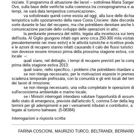
iniziate. Il programma di attuazione dei lavori – sottolinea Maria Sargen
Ove, sulla base delle verifiche sulla coerenza tra cronoprogramma e av
tempi, ne sarà data tempestiva comunicazione»;
va sottolineato quindi come esista ad oggi, alla luce delle dichiara
tempistica sullo spostamento della nave Costa Crociere: date discorda
sorte durante le fasi del recupero, ma che potrebbero denotare anche
comunicazione parziale dello sviluppo delle operazioni in atto;
la perdurante presenza del relitto, legata alla incertezza sui tempi,
dell'isola. Al Giglio giungono infatti ogni anno circa 250-300 mila visit
prevalentemente nei mesi estivi) e le attività turistiche e ricettive pro
e le azioni di recupero stanno infatti causando il calo dei flussi turistici 
non dovesse essere rimosso prima della prossima stagione estiva, com
locale –:
quali siano, nel dettaglio, i tempi di recupero previsti per la comp
prima della stagione estiva 2013;
quali siano, nello specifico, i problemi che potrebbero ritardare ult
se non ritenga necessario, per le motivazioni esposte in premessa, 
scadenza temporale prefissata, con la comunità e gli enti locali del ter
dei lavori di rimozione;
se non ritenga necessario, una volta completate le operazioni di re
sull'ecosistema ambientale e marino locale;
se i Ministri interrogati intendano valutare l'opportunità di assumer
dello stato di emergenza, previste dall'articolo 5, comma 5-
ter
della leg
termini per gli adempimenti e per i versamenti tributari e contributivi, a f
legate al turismo balneare. (5-08384)
Interrogazioni a risposta scritta:
FARINA COSCIONI, MAURIZIO TURCO, BELTRANDI, BERNARDI