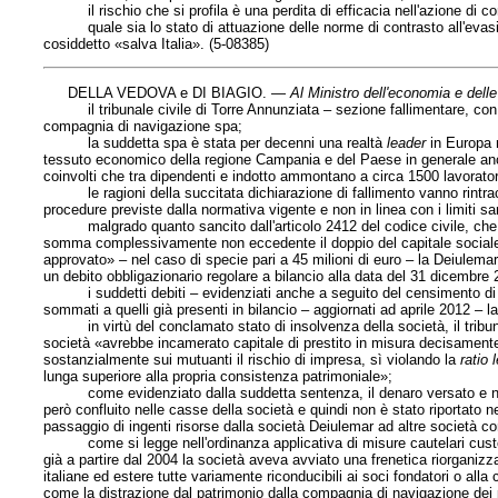
il rischio che si profila è una perdita di efficacia nell'azione di co
quale sia lo stato di attuazione delle norme di contrasto all'evasion
cosiddetto «salva Italia». (5-08385)
DELLA VEDOVA e DI BIAGIO. —
Al Ministro dell'economia e delle
il tribunale civile di Torre Annunziata – sezione fallimentare, con s
compagnia di navigazione spa;
la suddetta spa è stata per decenni una realtà
leader
in Europa n
tessuto economico della regione Campania e del Paese in generale anche 
coinvolti che tra dipendenti e indotto ammontano a circa 1500 lavorator
le ragioni della succitata dichiarazione di fallimento vanno rintracciat
procedure previste dalla normativa vigente e non in linea con i limiti 
malgrado quanto sancito dall'articolo 2412 del codice civile, che di
somma complessivamente non eccedente il doppio del capitale sociale, del
approvato» – nel caso di specie pari a 45 milioni di euro – la Deiulem
un debito obbligazionario regolare a bilancio alla data del 31 dicembre 
i suddetti debiti – evidenziati anche a seguito del censimento di ri
sommati a quelli già presenti in bilancio – aggiornati ad aprile 2012 – 
in virtù del conclamato stato di insolvenza della società, il tribuna
società «avrebbe incamerato capitale di prestito in misura decisamente su
sostanzialmente sui mutuanti il rischio di impresa, sì violando la
ratio 
lunga superiore alla propria consistenza patrimoniale»;
come evidenziato dalla suddetta sentenza, il denaro versato e non r
però confluito nelle casse della società e quindi non è stato riportato ne
passaggio di ingenti risorse dalla società Deiulemar ad altre società cons
come si legge nell'ordinanza applicativa di misure cautelari custodia
già a partire dal 2004 la società aveva avviato una frenetica riorganiz
italiane ed estere tutte variamente riconducibili ai soci fondatori o alla
come la distrazione dal patrimonio dalla compagnia di navigazione dei 