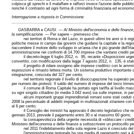
colpisca gli sprechi e il malaffare e rafforzi invece l'azione delle pubbl
nonché il contrasto ad ogni forma di criminalità finanziaria ed economi
Interrogazione a risposta in Commissione:
GASBARRA e CAUSI. —
Al Ministro dell'economia e delle finanze
la semplificazione
.
— Per sapere – premesso che:
nei territori di Roma e del Lazio, in questi ultimi tre anni si è regist
politiche messe in campo dai governi che guidano la capitale e la regione
riaccendere il motore dello sviluppo in un'area che è più grande dell'Irl
amministrazione nei confronti di 14.700 imprese che vantano crediti per
il decreto-legge 6 luglio 2012, n. 95, recante «Disposizioni urgenti p
convertito, con modificazioni dalla legge 7 agosto 2012, n. 135, è stat
il progetto di ridare ossigeno alle imprese creditrici con le amminis
esposizioni è rimasto lettera morta. Un sistema produttivo importante 
integrazione, cresciuta del 327 per cento;
nel territorio regionale il livello di disoccupazione ha superato per 
per numero dei protesti. Il saldo del numero di imprese del terzo trimes
il comune di Roma Capitale ha portato ogni tariffa al livello massimo c
su ogni singolo cittadino (in media 3.042 euro) sia sulle imprese, in par
alcuni importanti gruppi imprenditoriali romani sono stati ceduti a c
2008 la percentuale di addetti impiegati in multinazionali straniere con 
al 6 per cento;
il Consiglio dei ministri ha approvato il decreto legislativo che re
gennaio 2013, prevede il pagamento entro 30 o al massimo 60 giorni;
la consapevolezza della urgente necessità di «sbloccare i crediti d
Ministero dell'economia e delle finanze a sottoscrivere un protocollo per
nel 2011 l'indebitamento della sola regione Lazio è cresciuto del 7,36 
l'amministrazione regionale ha una media di pagamento pari a 420 gi