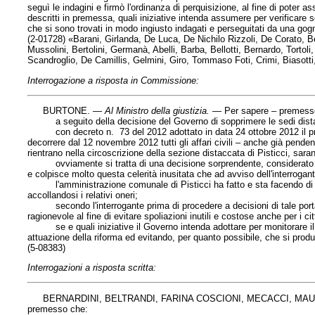
seguì le indagini e firmò l'ordinanza di perquisizione, al fine di poter a
descritti in premessa, quali iniziative intenda assumere per verificare se
che si sono trovati in modo ingiusto indagati e perseguitati da una gog
(2-01728) «Barani, Girlanda, De Luca, De Nichilo Rizzoli, De Corato, Be
Mussolini, Bertolini, Germanà, Abelli, Barba, Bellotti, Bernardo, Torto
Scandroglio, De Camillis, Gelmini, Giro, Tommaso Foti, Crimi, Biasot
Interrogazione a risposta in Commissione:
BURTONE. —
Al Ministro della giustizia
. —
Per sapere – premess
a seguito della decisione del Governo di sopprimere le sedi distaccat
con decreto n. 73 del 2012 adottato in data 24 ottobre 2012 il presi
decorrere dal 12 novembre 2012 tutti gli affari civili – anche già penden
rientrano nella circoscrizione della sezione distaccata di Pisticci, sara
ovviamente si tratta di una decisione sorprendente, considerato il f
e colpisce molto questa celerità inusitata che ad avviso dell'interrogant
l'amministrazione comunale di Pisticci ha fatto e sta facendo di tutto
accollandosi i relativi oneri;
secondo l'interrogante prima di procedere a decisioni di tale portat
ragionevole al fine di evitare spoliazioni inutili e costose anche per i ci
se e quali iniziative il Governo intenda adottare per monitorare il pr
attuazione della riforma ed evitando, per quanto possibile, che si prod
(5-08383)
Interrogazioni a risposta scritta:
BERNARDINI, BELTRANDI, FARINA COSCIONI, MECACCI, MAU
premesso che: