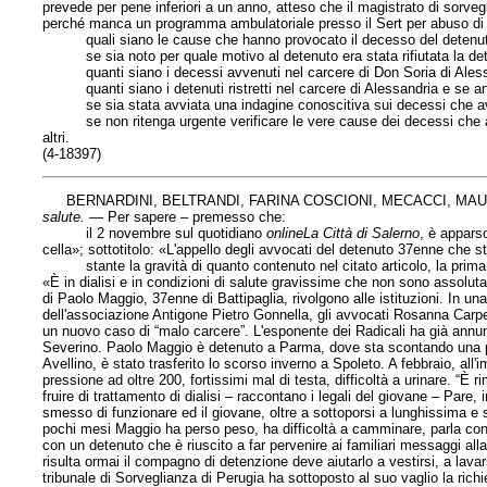
prevede per pene inferiori a un anno, atteso che il magistrato di sorveg
perché manca un programma ambulatoriale presso il Sert per abuso di
quali siano le cause che hanno provocato il decesso del detenu
se sia noto per quale motivo al detenuto era stata rifiutata la det
quanti siano i decessi avvenuti nel carcere di Don Soria di Alessand
quanti siano i detenuti ristretti nel carcere di Alessandria e se anch
se sia stata avviata una indagine conoscitiva sui decessi che avve
se non ritenga urgente verificare le vere cause dei decessi che avveng
altri.
(4-18397)
BERNARDINI, BELTRANDI, FARINA COSCIONI, MECACCI, MAU
salute
.
— Per sapere – premesso che:
il 2 novembre sul quotidiano
online
La Città di Salerno
, è apparso
cella»; sottotitolo: «L'appello degli avvocati del detenuto 37enne che 
stante la gravità di quanto contenuto nel citato articolo, la prima fi
«È in dialisi e in condizioni di salute gravissime che non sono assoluta
di Paolo Maggio, 37enne di Battipaglia, rivolgono alle istituzioni. In una
dell'associazione Antigone Pietro Gonnella, gli avvocati Rosanna Carpe
un nuovo caso di “malo carcere”. L'esponente dei Radicali ha già annunc
Severino. Paolo Maggio è detenuto a Parma, dove sta scontando una pe
Avellino, è stato trasferito lo scorso inverno a Spoleto. A febbraio, all
pressione ad oltre 200, fortissimi mal di testa, difficoltà a urinare. “È r
fruire di trattamento di dialisi – raccontano i legali del giovane – Pare
smesso di funzionare ed il giovane, oltre a sottoporsi a lunghissima e sn
pochi mesi Maggio ha perso peso, ha difficoltà a camminare, parla con fa
con un detenuto che è riuscito a far pervenire ai familiari messaggi all
risulta ormai il compagno di detenzione deve aiutarlo a vestirsi, a lavars
tribunale di Sorveglianza di Perugia ha sottoposto al suo vaglio la ric