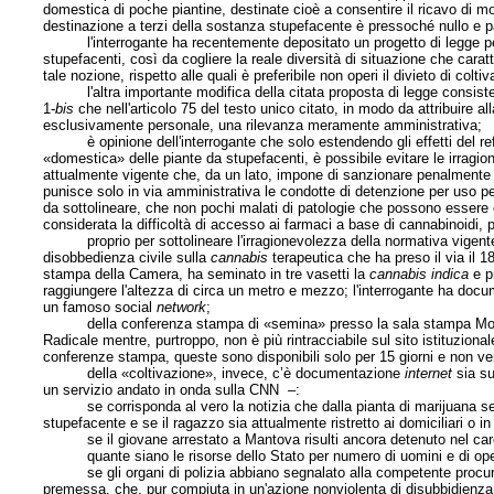
domestica di poche piantine, destinate cioè a consentire il ricavo di mode
destinazione a terzi della sostanza stupefacente è pressoché nullo e pari
l'interrogante ha recentemente depositato un progetto di legge per mo
stupefacenti, così da cogliere la reale diversità di situazione che caratt
tale nozione, rispetto alle quali è preferibile non operi il divieto di col
l'altra importante modifica della citata proposta di legge consiste 
1-
bis
che nell'articolo 75 del testo unico citato, in modo da attribuire a
esclusivamente personale, una rilevanza meramente amministrativa;
è opinione dell'interrogante che solo estendendo gli effetti del refe
«domestica» delle piante da stupefacenti, è possibile evitare le irragio
attualmente vigente che, da un lato, impone di sanzionare penalmente il
punisce solo in via amministrativa le condotte di detenzione per uso pe
da sottolineare, che non pochi malati di patologie che possono essere
considerata la difficoltà di accesso ai farmaci a base di cannabinoidi, pr
proprio per sottolineare l'irragionevolezza della normativa vigente, l
disobbedienza civile sulla
cannabis
terapeutica che ha preso il via il 
stampa della Camera, ha seminato in tre vasetti la
cannabis indica
e p
raggiungere l'altezza di circa un metro e mezzo; l'interrogante ha docu
un famoso social
network
;
della conferenza stampa di «semina» presso la sala stampa Montecit
Radicale mentre, purtroppo, non è più rintracciabile sul sito istituzion
conferenze stampa, queste sono disponibili solo per 15 giorni e non ve
della «coltivazione», invece, c’è documentazione
internet
sia su
un servizio andato in onda sulla CNN –:
se corrisponda al vero la notizia che dalla pianta di marijuana seque
stupefacente e se il ragazzo sia attualmente ristretto ai domiciliari o in
se il giovane arrestato a Mantova risulti ancora detenuto nel carce
quante siano le risorse dello Stato per numero di uomini e di operazio
se gli organi di polizia abbiano segnalato alla competente procura de
premessa, che, pur compiuta in un'azione nonviolenta di disubbidienza c