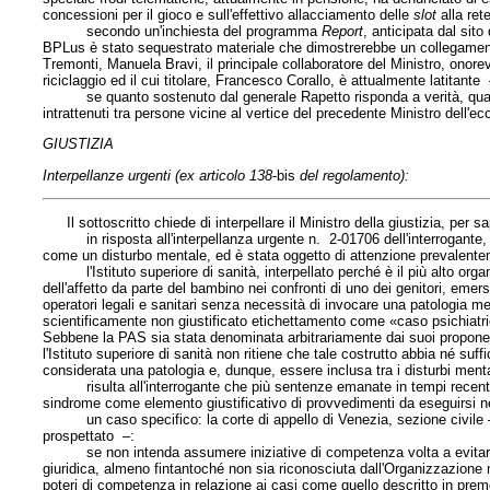
concessioni per il gioco e sull'effettivo allacciamento delle
slot
alla ret
secondo un'inchiesta del programma
Report
, anticipata dal sito
BPLus è stato sequestrato materiale che dimostrerebbe un collegamento 
Tremonti, Manuela Bravi, il principale collaboratore del Ministro, onore
riciclaggio ed il cui titolare, Francesco Corallo, è attualmente latitante 
se quanto sostenuto dal generale Rapetto risponda a verità, quali sia
intrattenuti tra persone vicine al vertice del precedente Ministro dell'
GIUSTIZIA
Interpellanze urgenti (ex articolo 138
-bis
del regolamento):
Il sottoscritto chiede di interpellare
il Ministro della giustizia
, per s
in risposta all'interpellanza urgente n. 2-01706 dell'interrogante, i
come un disturbo mentale, ed è stata oggetto di attenzione prevalenteme
l'Istituto superiore di sanità, interpellato perché è il più alto organo
dell'affetto da parte del bambino nei confronti di uno dei genitori, emers
operatori legali e sanitari senza necessità di invocare una patologia me
scientificamente non giustificato etichettamento come «caso psichiatri
Sebbene la PAS sia stata denominata arbitrariamente dai suoi proponenti
l'Istituto superiore di sanità non ritiene che tale costrutto abbia né suf
considerata una patologia e, dunque, essere inclusa tra i disturbi menta
risulta all'interrogante che più sentenze emanate in tempi recenti da o
sindrome come elemento giustificativo di provvedimenti da eseguirsi nei
un caso specifico: la corte di appello di Venezia, sezione civile – m
prospettato –:
se non intenda assumere iniziative di competenza volta a evitare c
giuridica, almeno fintantoché non sia riconosciuta dall'Organizzazione m
poteri di competenza in relazione ai casi come quello descritto in pre