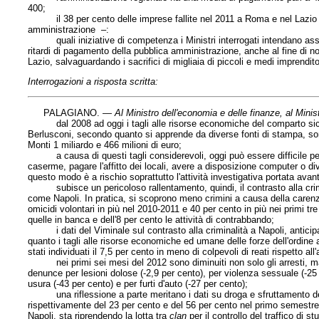
400;
il 38 per cento delle imprese fallite nel 2011 a Roma e nel Lazio ha
amministrazione –:
quali iniziative di competenza i Ministri interrogati intendano assu
ritardi di pagamento della pubblica amministrazione, anche al fine di no
Lazio, salvaguardando i sacrifici di migliaia di piccoli e medi imprendito
Interrogazioni a risposta scritta:
PALAGIANO. —
Al Ministro dell'economia e delle finanze, al Ministr
dal 2008 ad oggi i tagli alle risorse economiche del comparto sicure
Berlusconi, secondo quanto si apprende da diverse fonti di stampa, sono s
Monti 1 miliardo e 466 milioni di euro;
a causa di questi tagli considerevoli, oggi può essere difficile perfin
caserme, pagare l'affitto dei locali, avere a disposizione computer o di
questo modo è a rischio soprattutto l'attività investigativa portata avanti
subisce un pericoloso rallentamento, quindi, il contrasto alla crimina
come Napoli. In pratica, si scoprono meno crimini a causa della caren
omicidi volontari in più nel 2010-2011 e 40 per cento in più nei primi t
quelle in banca e dell'8 per cento le attività di contrabbando;
i dati del Viminale sul contrasto alla criminalità a Napoli, anticipa
quanto i tagli alle risorse economiche ed umane delle forze dell'ordine 
stati individuati il 7,5 per cento in meno di colpevoli di reati rispetto al
nei primi sei mesi del 2012 sono diminuiti non solo gli arresti, ma, 
denunce per lesioni dolose (-2,9 per cento), per violenza sessuale (-25 p
usura (-43 per cento) e per furti d'auto (-27 per cento);
una riflessione a parte meritano i dati su droga e sfruttamento della
rispettivamente del 23 per cento e del 56 per cento nel primo semestre 
Napoli, sta riprendendo la lotta tra
clan
per il controllo del traffico di st