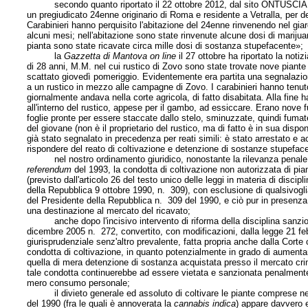
secondo quanto riportato il 22 ottobre 2012, dal sito ONTUSCIA, i car
un pregiudicato 24enne originario di Roma e residente a Vetralla, per de
Carabinieri hanno perquisito l'abitazione del 24enne rinvenendo nel giard
alcuni mesi; nell'abitazione sono state rinvenute alcune dosi di mariju
pianta sono state ricavate circa mille dosi di sostanza stupefacente»;
la
Gazzetta di Mantova on line
il 27 ottobre ha riportato la notiz
di 28 anni, M.M. nel cui rustico di Zovo sono state trovate nove piante ad
scattato giovedì pomeriggio. Evidentemente era partita una segnalazion
a un rustico in mezzo alle campagne di Zovo. I carabinieri hanno tenut
giornalmente andava nella corte agricola, di fatto disabitata. Alla fine ha
all'interno del rustico, appese per il gambo, ad essiccare. Erano nove f
foglie pronte per essere staccate dallo stelo, sminuzzate, quindi fumate. 
del giovane (non è il proprietario del rustico, ma di fatto è in sua dispon
già stato segnalato in precedenza per reati simili: è stato arrestato e 
rispondere del reato di coltivazione e detenzione di sostanze stupeface
nel nostro ordinamento giuridico, nonostante la rilevanza penale de
referendum
del 1993, la condotta di coltivazione non autorizzata di pi
(previsto dall'articolo 26 del testo unico delle leggi in materia di disc
della Repubblica 9 ottobre 1990, n. 309), con esclusione di qualsivogli
del Presidente della Repubblica n. 309 del 1990, e ciò pur in presenza 
una destinazione al mercato del ricavato;
anche dopo l'incisivo intervento di riforma della disciplina sanziona
dicembre 2005 n. 272, convertito, con modificazioni, dalla legge 21 febbr
giurisprudenziale senz'altro prevalente, fatta propria anche dalla Corte
condotta di coltivazione, in quanto potenzialmente in grado di aumentar
quella di mera detenzione di sostanza acquistata presso il mercato cri
tale condotta continuerebbe ad essere vietata e sanzionata penalmente an
mero consumo personale;
il divieto generale ed assoluto di coltivare le piante comprese nella 
del 1990 (fra le quali è annoverata la
cannabis indica
) appare davvero e