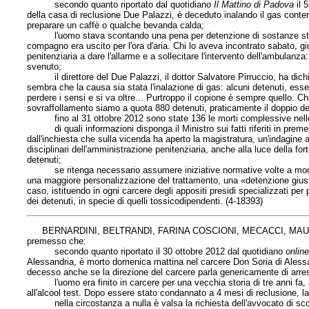
secondo quanto riportato dal quotidiano
Il Mattino di Padova
il 
della casa di reclusione Due Palazzi, è deceduto inalando il gas conten
preparare un caffè o qualche bevanda calda;
l'uomo stava scontando una pena per detenzione di sostanze stupefa
compagno era uscito per l'ora d'aria. Chi lo aveva incontrato sabato, gi
penitenziaria a dare l'allarme e a sollecitare l'intervento dell'ambulanza
svenuto;
il direttore del Due Palazzi, il dottor Salvatore Pirruccio, ha dichi
sembra che la causa sia stata l'inalazione di gas: alcuni detenuti, es
perdere i sensi e si va oltre... Purtroppo il copione è sempre quello. Ch
sovraffollamento siamo a quota 880 detenuti, praticamente il doppio de
fino al 31 ottobre 2012 sono state 136 le morti complessive nelle car
di quali informazioni disponga il Ministro sui fatti riferiti in premes
dall'inchiesta che sulla vicenda ha aperto la magistratura, un'indagine 
disciplinari dell'amministrazione penitenziaria, anche alla luce della for
detenuti;
se ritenga necessario assumere iniziative normative volte a modifica
una maggiore personalizzazione del trattamento, una «detenzione giusta», r
caso, istituendo in ogni carcere degli appositi presidi specializzati per 
dei detenuti, in specie di quelli tossicodipendenti. (4-18393)
BERNARDINI, BELTRANDI, FARINA COSCIONI, MECACCI, MAU
premesso che:
secondo quanto riportato il 30 ottobre 2012 dal quotidiano
onlin
Alessandria, è morto domenica mattina nel carcere Don Soria di Alessa
decesso anche se la direzione del carcere parla genericamente di arre
l'uomo era finito in carcere per una vecchia storia di tre anni fa, a
all'alcool test. Dopo essere stato condannato a 4 mesi di reclusione,
nella circostanza a nulla è valsa la richiesta dell'avvocato di scont