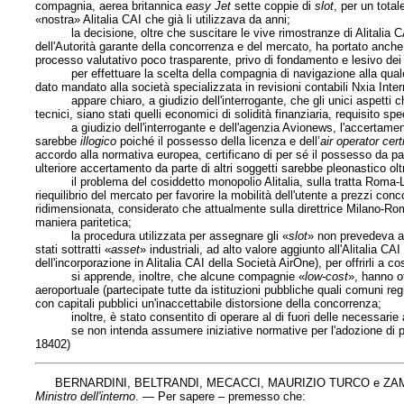
compagnia, aerea britannica
easy Jet
sette coppie di
slot
, per un total
«nostra» Alitalia CAI che già li utilizzava da anni;
la decisione, oltre che suscitare le vive rimostranze di Alitalia CAI 
dell'Autorità garante della concorrenza e del mercato, ha portato anch
processo valutativo poco trasparente, privo di fondamento e lesivo dei p
per effettuare la scelta della compagnia di navigazione alla qual
dato mandato alla società specializzata in revisioni contabili Nxia Intern
appare chiaro, a giudizio dell'interrogante, che gli unici aspetti che
tecnici, siano stati quelli economici di solidità finanziaria, requisito sp
a giudizio dell'interrogante e dell'agenzia Avionews, l'accertamento de
sarebbe
illogico
poiché il possesso della licenza e dell’
air operator cert
accordo alla normativa europea, certificano di per sé il possesso da par
ulteriore accertamento da parte di altri soggetti sarebbe pleonastico ol
il problema del cosiddetto monopolio Alitalia, sulla tratta Roma-Li
riequilibrio del mercato per favorire la mobilità dell'utente a prezzi conc
ridimensionata, considerato che attualmente sulla direttrice Milano-Roma
maniera paritetica;
la procedura utilizzata per assegnare gli «
slot
» non prevedeva al
stati sottratti «
asset
» industriali, ad alto valore aggiunto all'Alitalia 
dell'incorporazione in Alitalia CAI della Società AirOne), per offrirli a c
si apprende, inoltre, che alcune compagnie «
low-cost
», hanno o
aeroportuale (partecipate tutte da istituzioni pubbliche quali comuni regi
con capitali pubblici un'inaccettabile distorsione della concorrenza;
inoltre, è stato consentito di operare al di fuori delle necessarie a
se non intenda assumere iniziative normative per l'adozione di proce
18402)
BERNARDINI, BELTRANDI, MECACCI, MAURIZIO TURCO e ZA
Ministro dell'interno
. — Per sapere – premesso che: