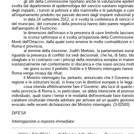
gli atti della Commissione riportano anche la valutazione epidemiolog
svolta dal dipartimento di epidemiologia del servizio sanitario regionale
degli impianti, i tumori ai polmoni e alla mammella e le patologie a caric
all'inquinamento prodotto nei passati decenni dagli impianti industriali p
in data 24 settembre 2012, si è svolta la conferenza di servizi in
del municipio, del comune e della provincia hanno dato parere negativo
dall'aeroporto di Fiumicino;
le dimensioni dell'invaso e la presenza di cave limitrofe lasciano alcu
la scorsa settimana si è svolta un'ispezione della Commissione per l
Monti dell'Ortaccio, dalla quale sono emerse le molte contraddizioni e i g
Roma e provincia;
al termine della missione, Judith Merkies, la parlamentare europea 
riguarda la presenza di conflitti tra sedi decisionali, che ha, di fatto, b
sbagliate e in contrasto con i principi della normativa europea in materia 
sostanzialmente nel conferimento in discarica e che siano ancora molto b
nei giorni scorsi il prefetto Sottile e il Ministro interrogato hanno de
Roma venga invasa dai rifiuti;
il Ministro interrogato ha, pertanto, annunciato che il Governo si as
regione e le istituzioni locali, in linea con le direttive europee e le leggi
cosa intenda effettivamente fare il Governo, alla luce di quanto espo
nella provincia di Roma e, in particolare, se abbia intenzione di promuov
individuato, quali siano i tempi e le modalità dell'eventuale fase transi
carattere strutturale intenda adottare per arrivare ad un quadro gestion
evocato nelle recenti dichiarazioni del Ministro interrogato. (3-02593)
DIFESA
Interrogazione a risposta immediata: