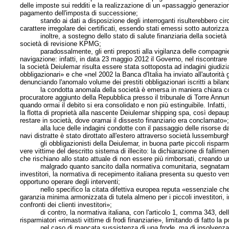
delle imposte sui redditi e la realizzazione di un «passaggio generazio
pagamento dell'imposta di successione;
stando ai dati a disposizione degli interroganti risulterebbero circa 13.
carattere irregolare dei certificati, essendo stati emessi sotto autoriz
inoltre, a sostegno dello stato di salute finanziaria della società De
società di revisione KPMG;
paradossalmente, gli enti preposti alla vigilanza delle compagnie 
navigazione: infatti, in data 23 maggio 2012 il Governo, nel riscontra
la società Deiulemar risulta essere stata sottoposta ad indagini giudiziar
obbligazionari» e che «nel 2002 la Banca d'Italia ha inviato all'autorità
denunciando l'anomalo volume dei prestiti obbligazionari iscritti a bila
la condotta anomala della società è emersa in maniera chiara con il 
procuratore aggiunto della Repubblica presso il tribunale di Torre Annunz
quando ormai il debito si era consolidato e non più estinguibile. Infat
la flotta di proprietà alla nascente Deiulemar shipping spa, così depaup
restare in società, dove oramai il dissesto finanziario era conclamato»
alla luce delle indagini condotte con il passaggio delle risorse dalla
navi distratte è stato dirottato all'estero attraverso società lussembu
gli obbligazionisti della Deiulemar, in buona parte piccoli risparmiator
vere vittime del descritto sistema di illecito: la dichiarazione di fallim
che rischiano allo stato attuale di non essere più rimborsati, creando 
malgrado quanto sancito dalla normativa comunitaria, segnatamente d
investitori, la normativa di recepimento italiana presenta su questo vers
opportuno operare degli interventi;
nello specifico la citata difettiva europea reputa «essenziale che e
garanzia minima armonizzata di tutela almeno per i piccoli investitori, i
confronti dei clienti investitori»;
di contro, la normativa italiana, con l'articolo 1, comma 343, della 
risparmiatori «rimasti vittime di frodi finanziarie», limitando di fatto la
nel caso di mancata sussistenza di una frode, ma di insolvenza dell'