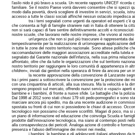
l'asilo nido è più bravo a scuola. Un recente rapporto UNICEF ricorda che
familiare. Se il nostro Paese vorrà davvero consentire che si spezzi qu
modo dalla povertà, dovrà scegliere di investire in servizi, scuola, istru
accesso a tutte le classi sociali affinché nessun ostacolo impedisca ai più
tra i temi segnalati come urgenti da operatori ed esperti c’è quello
che consenta ai figli di famiglie straniere nati in Italia di ottenere la 
non si sarà capaci di fare sentire definitivamente accolti e riconosciuti
nostre scuole, che lavorano nelle nostre imprese, che vivono al nostro 
un'urgenza che non si può più trascurare è rappresentata dai minor
tempestivamente per la realizzazione di un'omogenea applicazione delle
in tutte le zone del nostro territorio nazionale. Sono attese politiche c
raccomandazioni delle maggiori associazioni accreditate nella tutela e
segnalato dal Garante nazionale dell'infanzia, nella sua prima relazion
affrontato, oltre che da tutte le organizzazioni che sul territorio nazional
nostro territorio per raggiungere le loro comunità di appartenenza in altri
children
», inviati dai genitori nella speranza di finire da ancora per un
la recente approvazione della convenzione di Lanzarote segna un tra
tra i primi paesi a sottoscrivere la convenzione per la protezione dei m
con una cinquantina di articoli, alla sua stesura. Ma la velocità e la 
vengono proposti sul mercato, offrendo nuovi servizi e «spazi» aperti e ac
bambine e i bambini, di fronte a nuove sfide. Le battaglie che la polizi
Dal 1998 al 2012 sono stati chiusi 179 siti pedo-pornografici e sono st
marciare ancora più spedito, ma da una recente audizione in commissione
spostata su fronti di cui non si possiedono le chiavi di accesso. Occorr
tecnologico non possiamo che essere sconfitti. Magari di poco, ma si 
un piano di informazione ed educazione che coinvolga Scuola e famiglie
prodotte dall'innovazione tecnologica, ma siano al contempo posti nella
alla consapevolezza dei pericoli. Analoga azione di controllo e formazion
presenza e l'abuso dell'immagine dei minori nei media;
i bambini, le bambine e gli adolescenti italiani attendono da tropp