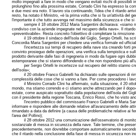
molto impegnati a fare in modo che vengano evitati rischi di possibili im
prolunghino fino alla prossima estate, Corrado Clini ha espresso la co
e due mesi era noto. Il lavoro sta continuando, l'idea che il ritardo arr
resto, ha notato il Ministro, «è la prima volta che si fa un'attività del 
l'importante è che tutto avvenga nel massimo della sicurezza e che si a
sempre il 18 ottobre 2012 Maria Sargentini dichiarava: «siamo nei te
condiviso con la aziende impegnate nel recupero della nave». Il ritard
«preventivabile». Resta concreto l'obiettivo di completare la rimozione al
il 19 ottobre il sindaco dell'Isola del Giglio, Sergio Ortelli, ha scr
Concordia Maria Sargentini per chiedere una verifica formale ed ufficial
l'incertezza sui tempi di recupero della nave sta creando forti preocc
convinto prosieguo delle operazioni, una verifica sulla tempistica e sull
prodotto derivante dalle fasi di ingegneria in modo da fugare ogni dubbio
estemporanee che si stanno diffondendo e che non rispondono più all'uff
per Sergio Ortelli le incertezze sul recupero del relitto stanno cre
dell'isola»;
il 20 ottobre Franco Gabrielli ha dichiarato sulle operazioni di rimo
complessità delle cose che si vanno a fare. Per come procedono i lavor
il Ministro Corrado Clini ha affermato, sulla situazione, il 20 ottobr
mondo, ma stiamo correndo e ci stiamo anche attrezzando per il dopo». I
estate, come auspicato soprattutto dalla popolazione dell'isola del Gig
con il presidente della regione Toscana, Enrico Rossi, che ho visto an
l'incontro pubblico del commissario Franco Gabrielli e Maria Sargenti
informare e rispondere alle domande relative all'avanzamento delle attiv
rimandato a data da definire (a causa delle problematiche relative ai fe
l'area del Pollino);
il 28 ottobre 2012 una comunicazione dell'osservatorio di monitoraggi
sostanziale di messa in sicurezza della nave. Tale termine, che presenta
precedentemente, non dovrebbe comportare automaticamente secondo Mari
che il ritardo nella conclusione della fase di messa in sicurezza non i