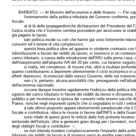
BARBATO. —
Al Ministro dell'economia e delle finanze
. — Per sa
l'orientamento della politica tributaria del Governo conferma, purtro
fiscale;
al di là delle propagandistiche dichiarazioni del Presidente del Consi
l'unica ricetta che il Governo sembra possedere per assicurare la stabili
già pagano le tasse;
tale politica incide su ceti che hanno già visto fortemente ridursi il 
consumi ed il tenore di vita complessivo;
questa linea politica oltre ad apparire in stridente contrasto con l'
ridistribuzione a favore dei redditi da lavoro, si inserisce in un contes
carico tributario, a causa della introduzione dell'IMU sulla prima casa,
dell'inasprimento dell'aliquota IVA del 20 per cento, cui faranno seguito
si tratta, nel complesso, di misure che, oltre a risultare profondamen
quanto contribuiranno a deprimere ulteriormente il ciclo economico in u
effetti depressivi, riconosciuti dallo stesso Governo, delle sei manovre
non c’è, pertanto, alcuna possibilità che, proseguendo nell'attuale i
dell'economia nazionale;
occorre dunque invertire rapidamente l'indirizzo della politica tribu
sgravio del carico tributario in favore dei redditi da lavoro e d'impresa,
pubblici e per incentivare la ripresa dei consumi nelle enormi sacche d
Paese, nonché negli imponenti sprechi che si segnalano in tutti i settori 
a tale ultimo proposito appare ulteriormente paradossale che il Govern
fiscale e contributiva, riduca le risorse in favore dell'INPS e della Guard
sono infatti di questi giorni le notizie delle forti proteste levatesi 
territoriale dell'Istituto, oltre a generare gravi disagi per i lavoratori, ri
degli obblighi fiscali e contributivi –:
se non intenda rivedere complessivamente l'impianto della politica t
tributario dai redditi da lavoro e di impresa verso le rendite speculati