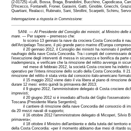
(2-01725) «Lulli, Bossa, Braga, Brandolini, Bucchino, Capodicasa, Car
D'Incecco, Fontanelli, Froner, Garavini, Gatti, Ginoble, Gnecchi, Grazia
Quartiani, Realacci, Rubinato, Sani, Sbrollini, Scarpetti, Schirru, Servod
Interrogazione a risposta in Commissione:
SANI. —
Al Presidente del Consiglio dei ministri, al Ministro delle in
mare
. —
Per sapere – premesso che:
lo scorso 13 gennaio la nave da crociera Costa Concordia è naufragat
dell'Arcipelago Toscano, il più grande parco marino d'Europa compreso al
il 20 gennaio 2012, il Consiglio dei ministri ha nominato il prefetto
naufragio della nave Costa Concordia. Tra i compiti del commissario dele
l'esecuzione degli interventi di messa in sicurezza e bonifica da parte d
inadempienza, e verificare che la rimozione del relitto avvenga in sicu
nel mese di febbraio 2012, la società Costa crociere ha indetto una
operativo per l'intera rimozione dello scafo della Costa Concordia. Il 2
rimozione del relitto è stata vinta dal consorzio italo-americano formato
il 15 maggio 2012 viene dato il via libera al piano di rimozione dell
durare 12 mesi: entro quindi la primavera del 2013;
il 9 giugno 2012, l'amministratore delegato di Costa crociere dichi
imprevisti;
il 20 giugno 2012 si è insediato all'Isola del Giglio l'osservatorio d
Toscana (Presidente Maria Sergentini);
il cantiere di rimozione della nave Concordia del consorzio di impre
da 20 mezzi navali di supporto;
il 16 ottobre 2012 l'amministratore delegato di Micoperi, Silvio Bar
primavera»;
il 18 ottobre il Ministro dell'ambiente e della tutela del territorio e
della Costa Concordia: «per il momento abbiamo due mesi di ritardo su