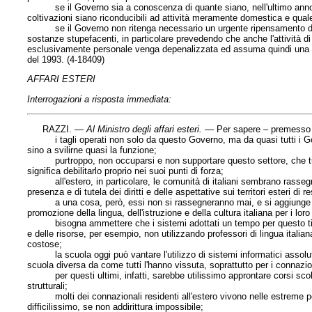
se il Governo sia a conoscenza di quante siano, nell'ultimo anno, le
coltivazioni siano riconducibili ad attività meramente domestica e qual
se il Governo non ritenga necessario un urgente ripensamento della 
sostanze stupefacenti, in particolare prevedendo che anche l'attività di
esclusivamente personale venga depenalizzata ed assuma quindi una r
del 1993. (4-18409)
AFFARI ESTERI
Interrogazioni a risposta immediata:
RAZZI. —
Al Ministro degli affari esteri
.
— Per sapere – premesso
i tagli operati non solo da questo Governo, ma da quasi tutti i Gover
sino a svilirne quasi la funzione;
purtroppo, non occuparsi e non supportare questo settore, che tutti 
significa debilitarlo proprio nei suoi punti di forza;
all'estero, in particolare, le comunità di italiani sembrano rassegnat
presenza e di tutela dei diritti e delle aspettative sui territori esteri di 
a una cosa, però, essi non si rassegneranno mai, e si aggiunge per fo
promozione della lingua, dell'istruzione e della cultura italiana per i loro f
bisogna ammettere che i sistemi adottati un tempo per questo tipo
e delle risorse, per esempio, non utilizzando professori di lingua italian
costose;
la scuola oggi può vantare l'utilizzo di sistemi informatici assolut
scuola diversa da come tutti l'hanno vissuta, soprattutto per i connaziona
per questi ultimi, infatti, sarebbe utilissimo approntare corsi scol
strutturali;
molti dei connazionali residenti all'estero vivono nelle estreme perif
difficilissimo, se non addirittura impossibile;