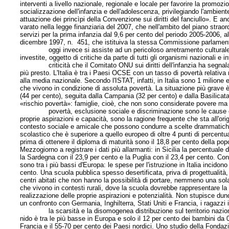
interventi a livello nazionale, regionale e locale per favorire la promozion
socializzazione dell'infanzia e dell'adolescenza, privilegiando l'ambient
attuazione dei princìpi della Convenzione sui diritti del fanciullo». E an
varato nella legge finanziaria del 2007, che nell'ambito del piano straordi
servizi per la prima infanzia dal 9,6 per cento del periodo 2005-2006, a
dicembre 1997, n. 451, che istituiva la stessa Commissione parlamentare
oggi invece si assiste ad un pericoloso arretramento culturale, ad
investite, oggetto di critiche da parte di tutti gli organismi nazionali e int
criticità che il Comitato ONU sui diritti dell'infanzia ha segnalat
più presto. L'Italia è tra i Paesi OCSE con un tasso di povertà relativa mo
alla media nazionale. Secondo l'ISTAT, infatti, in Italia sono 1 milione
che vivono in condizione di assoluta povertà. La situazione più grave è
(44 per cento), seguita dalla Campania (32 per cento) e dalla Basilicata
«rischio povertà»: famiglie, cioè, che non sono considerate povere ma c
povertà, esclusione sociale e discriminazione sono le cause che 
proprie aspirazioni e capacità, sono la ragione frequente che sta all'ori
contesto sociale e amicale che possono condurre a scelte drammatiche.
scolastico che è superiore a quello europeo di oltre 4 punti di percentual
prima di ottenere il diploma di maturità sono il 18,8 per cento della po
Mezzogiorno a registrare i dati più allarmanti: in Sicilia la percentuale
la Sardegna con il 23,9 per cento e la Puglia con il 23,4 per cento. Con
sono tra i più bassi d'Europa: le spese per l'istruzione in Italia incidon
cento. Una scuola pubblica spesso desertificata, priva di progettualità, 
centri abitati che non hanno la possibilità di portare, nemmeno una sola 
che vivono in contesti rurali, dove la scuola dovrebbe rappresentare l
realizzazione delle proprie aspirazioni e potenzialità. Non stupisce dun
un confronto con Germania, Inghilterra, Stati Uniti e Francia, i ragazzi 
la scarsità e la disomogenea distribuzione sul territorio nazionale dei
nido è tra le più basse in Europa e solo il 12 per cento dei bambini da 0
Francia e il 55-70 per cento dei Paesi nordici. Uno studio della Fondazi