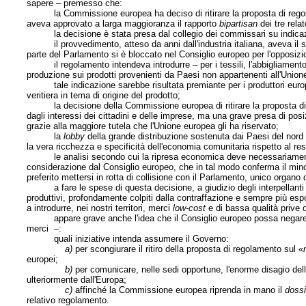
sapere – premesso che:
la Commissione europea ha deciso di ritirare la proposta di rego
aveva approvato a larga maggioranza il rapporto
bipartisan
dei tre rela
la decisione è stata presa dal collegio dei commissari su indicazion
il provvedimento, atteso da anni dall'industria italiana, aveva il so
parte del Parlamento si è bloccato nel Consiglio europeo per l'opposizio
il regolamento intendeva introdurre – per i tessili, l'abbigliamento, il 
produzione sui prodotti provenienti da Paesi non appartenenti all'Unio
tale indicazione sarebbe risultata premiante per i produttori europei 
veritiera in tema di origine del prodotto;
la decisione della Commissione europea di ritirare la proposta di
dagli interessi dei cittadini e delle imprese, ma una grave presa di pos
grazie alla maggiore tutela che l'Unione europea gli ha riservato;
la
lobby
della grande distribuzione sostenuta dai Paesi del nord 
la vera ricchezza e specificità dell'economia comunitaria rispetto al re
le analisi secondo cui la ripresa economica deve necessariamente ba
considerazione dal Consiglio europeo, che in tal modo conferma il minor
preferito mettersi in rotta di collisione con il Parlamento, unico orga
a fare le spese di questa decisione, a giudizio degli interpellanti a
produttivi, profondamente colpiti dalla contraffazione e sempre più esp
a introdurre, nei nostri territori, merci
low-cost
e di bassa qualità prive d
appare grave anche l'idea che il Consiglio europeo possa negare ai cit
merci –:
quali iniziative intenda assumere il Governo:
a)
per scongiurare il ritiro della proposta di regolamento sul «
europei;
b)
per comunicare, nelle sedi opportune, l'enorme disagio delle 
ulteriormente dall'Europa;
c)
affinché la Commissione europea riprenda in mano il
doss
relativo regolamento.