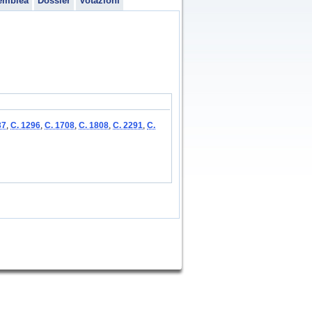
emblea
Dossier
Votazioni
37
,
C. 1296
,
C. 1708
,
C. 1808
,
C. 2291
,
C.