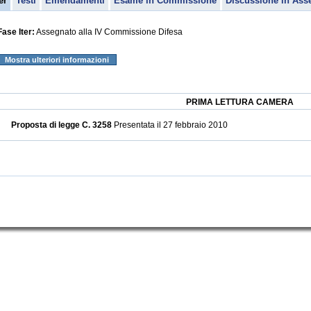
er
Testi
Emendamenti
Esame in Commissione
Discussione in Ass
Fase Iter:
Assegnato alla IV Commissione Difesa
Mostra ulteriori informazioni
PRIMA LETTURA CAMERA
Proposta di legge C. 3258
Presentata il 27 febbraio 2010