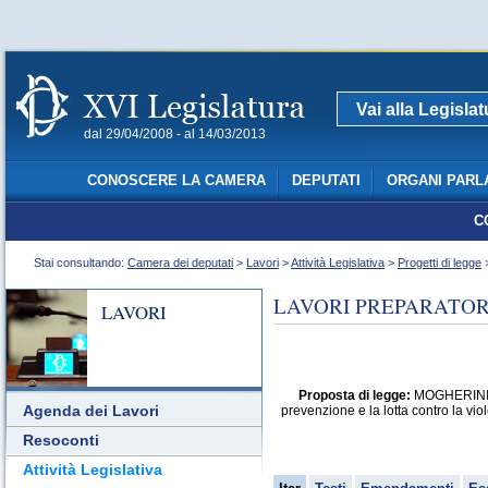
Vai alla Legisla
dal 29/04/2008 - al 14/03/2013
CONOSCERE LA CAMERA
DEPUTATI
ORGANI PARL
C
Stai consultando:
Camera dei deputati
>
Lavori
>
Attività Legislativa
>
Progetti di legge
>
LAVORI PREPARATORI
LAVORI
Proposta di legge:
MOGHERINI RE
Agenda dei Lavori
prevenzione e la lotta contro la vio
Resoconti
Attività Legislativa