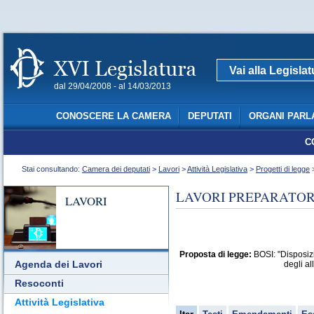
Vai alla Legisla
dal 29/04/2008 - al 14/03/2013
CONOSCERE LA CAMERA
DEPUTATI
ORGANI PARL
C
Stai consultando:
Camera dei deputati
>
Lavori
>
Attività Legislativa
>
Progetti di legge
>
LAVORI PREPARATORI
LAVORI
Proposta di legge:
BOSI: "Disposizi
Agenda dei Lavori
degli al
Resoconti
Attività Legislativa