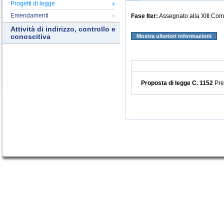
Progetti di legge
Emendamenti
Fase Iter:
Assegnato alla XIII Com
Attività di indirizzo, controllo e
conoscitiva
Mostra ulteriori informazioni
Proposta di legge C. 1152
Pre