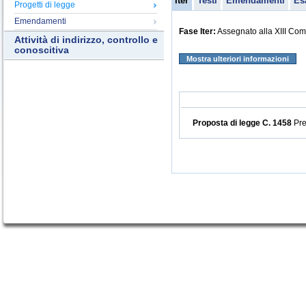
Iter
Testi
Emendamenti
Es
Progetti di legge
Emendamenti
Fase Iter:
Assegnato alla XIII Com
Attività di indirizzo, controllo e
conoscitiva
Mostra ulteriori informazioni
Proposta di legge C. 1458
Pre