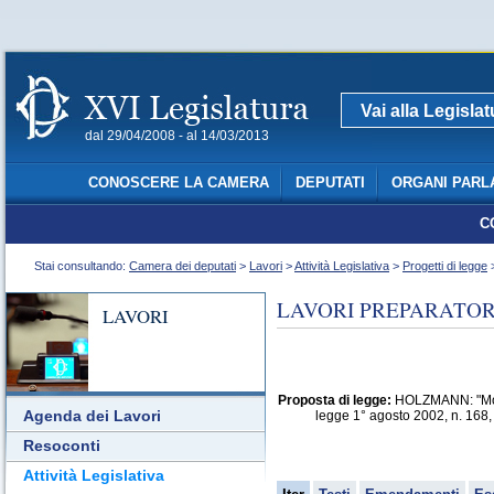
Vai alla Legisla
dal 29/04/2008 - al 14/03/2013
CONOSCERE LA CAMERA
DEPUTATI
ORGANI PARL
C
Stai consultando:
Camera dei deputati
>
Lavori
>
Attività Legislativa
>
Progetti di legge
>
LAVORI PREPARATORI
LAVORI
Proposta di legge:
HOLZMANN: "Modifi
Agenda dei Lavori
legge 1° agosto 2002, n. 168, i
Resoconti
Attività Legislativa