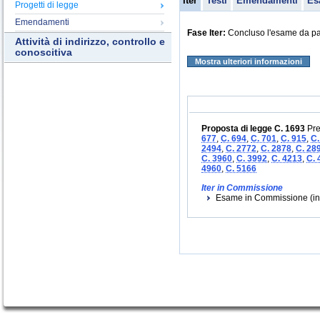
Iter
Testi
Emendamenti
Es
Progetti di legge
Emendamenti
Fase Iter:
Concluso l'esame da par
Attività di indirizzo, controllo e
conoscitiva
Mostra ulteriori informazioni
Proposta di legge C. 1693
Pre
677
,
C. 694
,
C. 701
,
C. 915
,
C.
2494
,
C. 2772
,
C. 2878
,
C. 28
C. 3960
,
C. 3992
,
C. 4213
,
C. 
4960
,
C. 5166
Iter in Commissione
Esame in Commissione (iniz