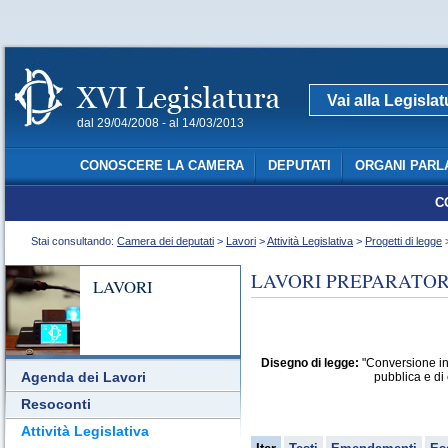
Vai alla Legisla
dal 29/04/2008 - al 14/03/2013
CONOSCERE LA CAMERA
DEPUTATI
ORGANI PARL
C
Stai consultando:
Camera dei deputati
>
Lavori
>
Attività Legislativa
>
Progetti di legge
>
LAVORI PREPARATORI
LAVORI
Disegno di legge:
"Conversione in 
Agenda dei Lavori
pubblica e di 
Resoconti
Attività Legislativa