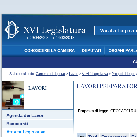
Vai alla Legisla
dal 29/04/2008 - al 14/03/2013
CONOSCERE LA CAMERA
DEPUTATI
ORGANI PARL
C
Stai consultando:
Camera dei deputati
>
Lavori
>
Attività Legislativa
>
Progetti di legge
>
LAVORI PREPARATORI
LAVORI
Proposta di legge:
CECCACCI RUBINO 
Agenda dei Lavori
Resoconti
Attività Legislativa