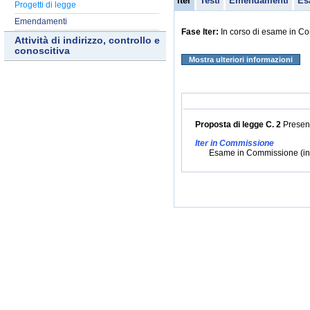
Iter
Testi
Emendamenti
Es
Progetti di legge
Emendamenti
Fase Iter:
In corso di esame in C
Attività di indirizzo, controllo e
conoscitiva
Mostra ulteriori informazioni
Proposta di legge C. 2
Present
Iter in Commissione
Esame in Commissione (ini