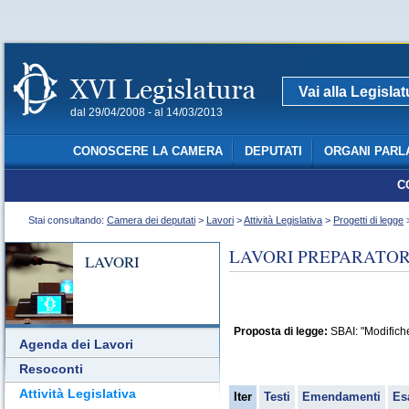
Vai alla Legisla
dal 29/04/2008 - al 14/03/2013
CONOSCERE LA CAMERA
DEPUTATI
ORGANI PARL
C
Stai consultando:
Camera dei deputati
>
Lavori
>
Attività Legislativa
>
Progetti di legge
>
LAVORI PREPARATORI
LAVORI
Proposta di legge:
SBAI: "Modifiche 
Agenda dei Lavori
Resoconti
Attività Legislativa
Iter
Testi
Emendamenti
Es