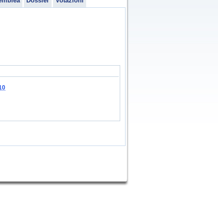
emblea
Dossier
Votazioni
10