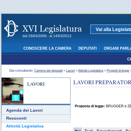
Vai alla Legisla
dal 29/04/2008 - al 14/03/2013
CONOSCERE LA CAMERA
DEPUTATI
ORGANI PARL
C
Stai consultando:
Camera dei deputati
>
Lavori
>
Attività Legislativa
>
Progetti di legge
>
LAVORI PREPARATORI
LAVORI
Proposta di legge:
BRUGGER e ZELLER
Agenda dei Lavori
Resoconti
Attività Legislativa