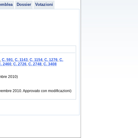
emblea
Dossier
Votazioni
,
C. 591
,
C. 1143
,
C. 1154
,
C. 1276
,
C.
C. 2460
,
C. 2726
,
C. 2748
,
C. 3408
embre 2010)
ovembre 2010. Approvato con modificazioni)