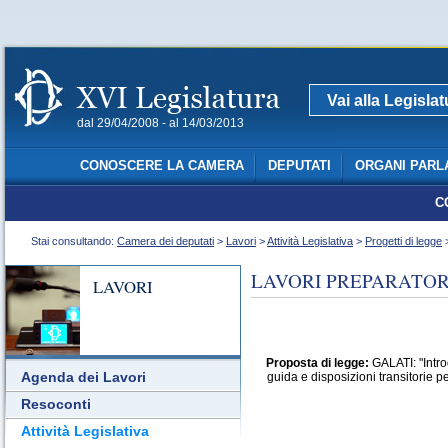
Vai alla Legisla
dal 29/04/2008 - al 14/03/2013
CONOSCERE LA CAMERA
DEPUTATI
ORGANI PARL
C
Stai consultando:
Camera dei deputati
>
Lavori
>
Attività Legislativa
>
Progetti di legge
>
LAVORI PREPARATORI
LAVORI
Proposta di legge:
GALATI: "Intro
Agenda dei Lavori
guida e disposizioni transitorie p
Resoconti
Attività Legislativa