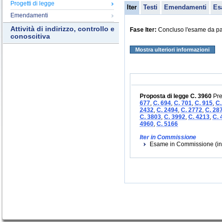
Progetti di legge
Iter
Testi
Emendamenti
Es
Emendamenti
Attività di indirizzo, controllo e
Fase Iter:
Concluso l'esame da par
conoscitiva
Mostra ulteriori informazioni
Proposta di legge C. 3960
Pre
677
,
C. 694
,
C. 701
,
C. 915
,
C.
2432
,
C. 2494
,
C. 2772
,
C. 28
C. 3803
,
C. 3992
,
C. 4213
,
C. 
4960
,
C. 5166
Iter in Commissione
Esame in Commissione (iniz