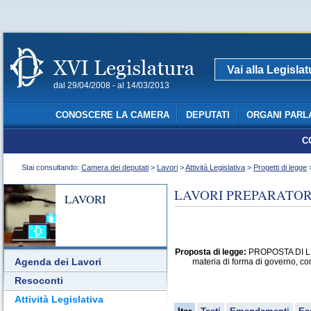
Vai alla Legisla
dal 29/04/2008 - al 14/03/2013
CONOSCERE LA CAMERA
DEPUTATI
ORGANI PARL
C
Stai consultando:
Camera dei deputati
>
Lavori
>
Attività Legislativa
>
Progetti di legge
>
LAVORI PREPARATORI
LAVORI
Proposta di legge:
PROPOSTA DI LEG
Agenda dei Lavori
materia di forma di governo, co
Resoconti
Attività Legislativa