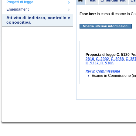
Iter
Testi
Emendamenti
Es
Progetti di legge
Emendamenti
Fase Iter:
In corso di esame in C
Attività di indirizzo, controllo e
conoscitiva
Mostra ulteriori informazioni
Proposta di legge C. 5120
Pre
2816
,
C. 2902
,
C. 3068
,
C. 35
C. 5337
,
C. 5386
Iter in Commissione
Esame in Commissione (iniz