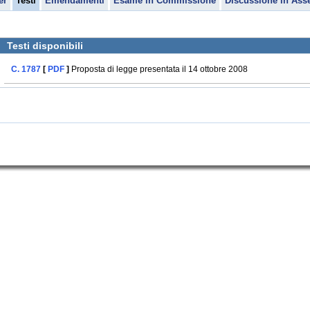
er
Testi
Emendamenti
Esame in Commissione
Discussione in Ass
Testi disponibili
C. 1787
[
PDF
]
Proposta di legge presentata il 14 ottobre 2008