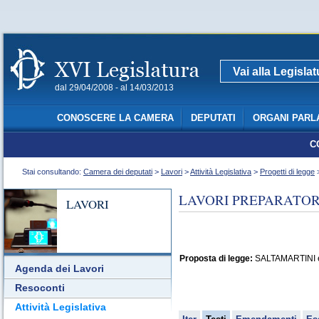
Vai alla Legisla
dal 29/04/2008 - al 14/03/2013
CONOSCERE LA CAMERA
DEPUTATI
ORGANI PARL
C
Stai consultando:
Camera dei deputati
>
Lavori
>
Attività Legislativa
>
Progetti di legge
>
LAVORI PREPARATORI
LAVORI
Proposta di legge:
SALTAMARTINI ed a
Agenda dei Lavori
Resoconti
Attività Legislativa