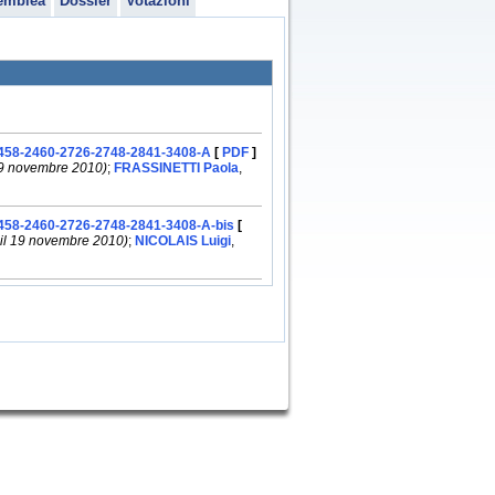
emblea
Dossier
Votazioni
2458-2460-2726-2748-2841-3408-A
[
PDF
]
l 19 novembre 2010)
;
FRASSINETTI Paola
,
458-2460-2726-2748-2841-3408-A-bis
[
e il 19 novembre 2010)
;
NICOLAIS Luigi
,