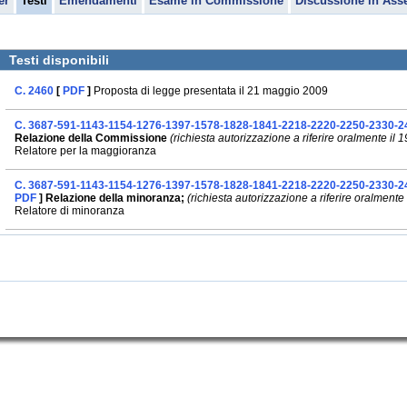
er
Testi
Emendamenti
Esame in Commissione
Discussione in Ass
Testi disponibili
C. 2460
[
PDF
]
Proposta di legge presentata il 21 maggio 2009
C. 3687-591-1143-1154-1276-1397-1578-1828-1841-2218-2220-2250-2330-
Relazione della Commissione
(richiesta autorizzazione a riferire oralmente i
Relatore per la maggioranza
C. 3687-591-1143-1154-1276-1397-1578-1828-1841-2218-2220-2250-2330-2
PDF
] Relazione della minoranza;
(richiesta autorizzazione a riferire oralment
Relatore di minoranza