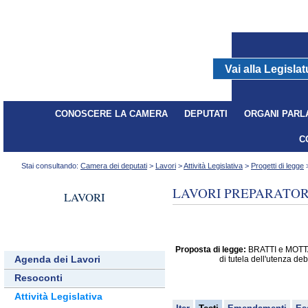
Vai alla Legisla
dal 29/04/2008 - al 14/03/2013
CONOSCERE LA CAMERA
DEPUTATI
ORGANI PARL
C
Stai consultando:
Camera dei deputati
>
Lavori
>
Attività Legislativa
>
Progetti di legge
>
LAVORI PREPARATORI
LAVORI
Proposta di legge:
BRATTI e MOTTA: "
Agenda dei Lavori
di tutela dell'utenza de
Resoconti
Attività Legislativa