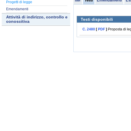
Iter
Testi
Emendamenti
Es
Progetti di legge
Emendamenti
Attività di indirizzo, controllo e
Testi disponibili
conoscitiva
C. 2480
[
PDF
]
Proposta di le