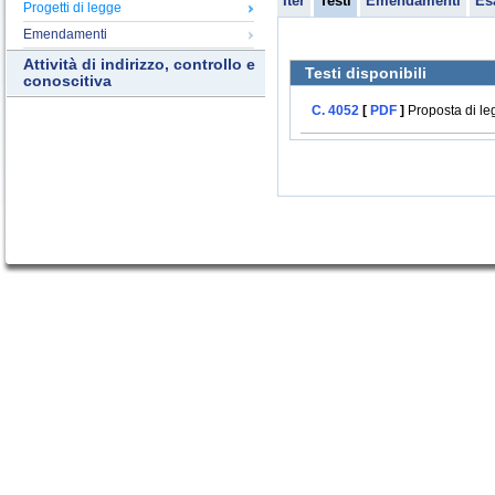
Iter
Testi
Emendamenti
Es
Progetti di legge
Emendamenti
Attività di indirizzo, controllo e
Testi disponibili
conoscitiva
C. 4052
[
PDF
]
Proposta di le