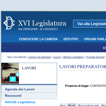
Vai alla Legisla
dal 29/04/2008 - al 14/03/2013
CONOSCERE LA CAMERA
DEPUTATI
ORGANI PARL
C
Stai consultando:
Camera dei deputati
>
Lavori
>
Attività Legislativa
>
Progetti di legge
>
LAVORI PREPARATORI
LAVORI
Proposta di legge:
CONTENTO: "Di
Agenda dei Lavori
Resoconti
Attività Legislativa