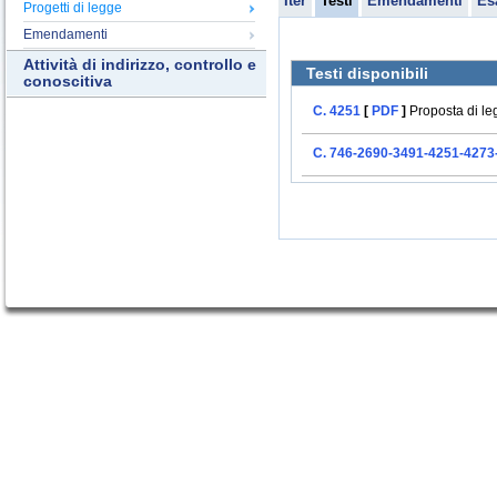
Iter
Testi
Emendamenti
Es
Progetti di legge
Emendamenti
Attività di indirizzo, controllo e
Testi disponibili
conoscitiva
C. 4251
[
PDF
]
Proposta di le
C. 746-2690-3491-4251-4273