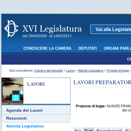
Vai alla Legisla
dal 29/04/2008 - al 14/03/2013
CONOSCERE LA CAMERA
DEPUTATI
ORGANI PARL
C
Stai consultando:
Camera dei deputati
>
Lavori
>
Attività Legislativa
>
Progetti di legge
>
LAVORI PREPARATORI
LAVORI
Proposta di legge:
NUNZIO FRANCESC
Agenda dei Lavori
dei ca
Resoconti
Attività Legislativa