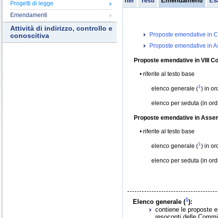
Iter
Testi
Emendamenti
Es
Progetti di legge
Emendamenti
Attività di indirizzo, controllo e
Proposte emendative in C
conoscitiva
Proposte emendative in 
Proposte emendative in VIII C
riferite al testo base
1
elenco generale (
) in o
elenco per seduta (in or
Proposte emendative in Asse
riferite al testo base
1
elenco generale (
) in o
elenco per seduta (in or
1
Elenco generale (
):
contiene le proposte e
resoconti delle Commis