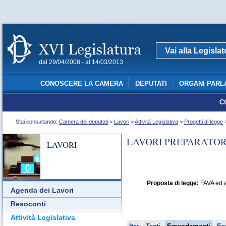
Vai alla Legisla
dal 29/04/2008 - al 14/03/2013
CONOSCERE LA CAMERA
DEPUTATI
ORGANI PARL
C
Stai consultando:
Camera dei deputati
>
Lavori
>
Attività Legislativa
>
Progetti di legge
>
LAVORI PREPARATORI
LAVORI
Proposta di legge:
FAVA ed al
Agenda dei Lavori
Resoconti
Attività Legislativa