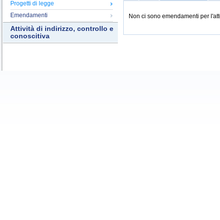
Progetti di legge
Emendamenti
Non ci sono emendamenti per l'atto
Attività di indirizzo, controllo e
conoscitiva