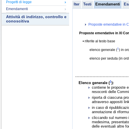
Progetti di legge
Iter
Testi
Emendamenti
Es
Emendamenti
Attività di indirizzo, controllo e
conoscitiva
Proposte emendative in C
Proposte emendative in XI Co
riferite al testo base
1
elenco generale (
) in o
elenco per seduta (in or
1
Elenco generale (
):
contiene le proposte e
resoconti delle Commis
riporta di ciascuna pr
attraverso appositi link
in caso di ripubblica
annotazione di riformu
cliccando sul numero id
medesima, presentato i
delle eventuali altre f