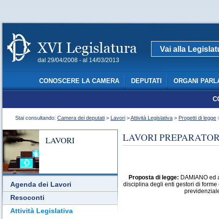
Vai alla Legisla
dal 29/04/2008 - al 14/03/2013
CONOSCERE LA CAMERA
DEPUTATI
ORGANI PARL
C
Stai consultando:
Camera dei deputati
>
Lavori
>
Attività Legislativa
>
Progetti di legge
>
LAVORI PREPARATORI
LAVORI
Proposta di legge:
DAMIANO ed altr
Agenda dei Lavori
disciplina degli enti gestori di form
previdenziale
Resoconti
Attività Legislativa