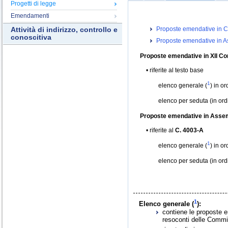
Progetti di legge
Emendamenti
Proposte emendative in C
Attività di indirizzo, controllo e
conoscitiva
Proposte emendative in 
Proposte emendative in XII Co
riferite al testo base
1
elenco generale (
) in o
elenco per seduta (in or
Proposte emendative in Asse
riferite al
C. 4003-A
1
elenco generale (
) in o
elenco per seduta (in or
1
Elenco generale (
):
contiene le proposte e
resoconti delle Commis