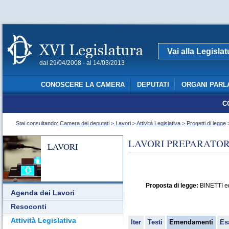
Vai alla Legisla
dal 29/04/2008 - al 14/03/2013
CONOSCERE LA CAMERA
DEPUTATI
ORGANI PARL
C
Stai consultando:
Camera dei deputati
>
Lavori
>
Attività Legislativa
>
Progetti di legge
>
LAVORI PREPARATORI
LAVORI
Proposta di legge:
BINETTI ed
Agenda dei Lavori
Resoconti
Attività Legislativa
Iter
Testi
Emendamenti
Es