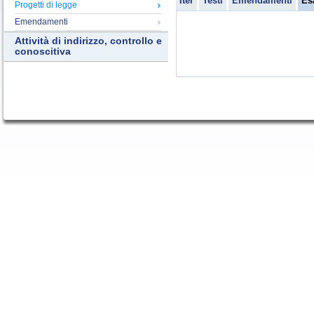
Iter
Testi
Emendamenti
Es
Progetti di legge
Emendamenti
Attività di indirizzo, controllo e
conoscitiva