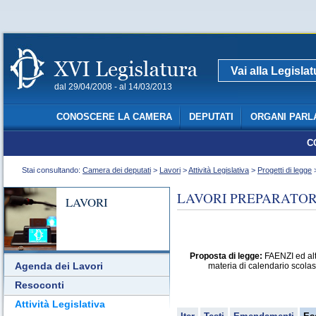
Vai alla Legisla
dal 29/04/2008 - al 14/03/2013
CONOSCERE LA CAMERA
DEPUTATI
ORGANI PARL
C
Stai consultando:
Camera dei deputati
>
Lavori
>
Attività Legislativa
>
Progetti di legge
>
LAVORI PREPARATORI
LAVORI
Proposta di legge:
FAENZI ed altri
Agenda dei Lavori
materia di calendario scolast
Resoconti
Attività Legislativa