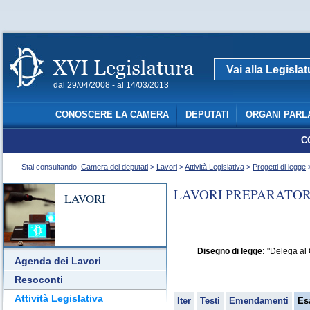
Vai alla Legisla
dal 29/04/2008 - al 14/03/2013
CONOSCERE LA CAMERA
DEPUTATI
ORGANI PARL
C
Stai consultando:
Camera dei deputati
>
Lavori
>
Attività Legislativa
>
Progetti di legge
>
LAVORI PREPARATORI
LAVORI
Disegno di legge:
"Delega al G
Agenda dei Lavori
Resoconti
Attività Legislativa
Iter
Testi
Emendamenti
Es