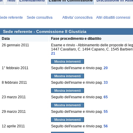
er
Testi
Emendamenti
Esame in Commissione
Discussione in Ass
Sede referente
Sede consultiva
Attivita' conoscitiva
Altri dibattiti connessi
Sede referente - Commissione II Giustizia
Data
Fase procedimento e dibattito
26 gennaio 2011
Esame e rinvio - Abbinamento delle proposte di le
1447 Cavallaro, C. 1494 Capano, C. 1545 Barbieri,
21
Mostra interventi
1° febbraio 2011
Seguito dell'esame e rinvio pag.
20
Mostra interventi
8 febbraio 2011
Seguito dell'esame e rinvio pag.
33
Mostra interventi
23 marzo 2011
Seguito dell'esame e rinvio pag.
65
Mostra interventi
29 marzo 2011
Seguito dell'esame e rinvio pag.
55
Mostra interventi
12 aprile 2011
Seguito dell'esame e rinvio pag.
56