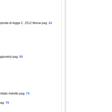
roposta di legge C. 2512 Monai pag.
24
giuntivi)
pag.
50
itato ristretto pag.
74
ag.
79