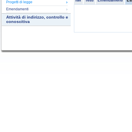
Iter
Testi
Emendamenti
Es
Progetti di legge
Emendamenti
Attività di indirizzo, controllo e
conoscitiva