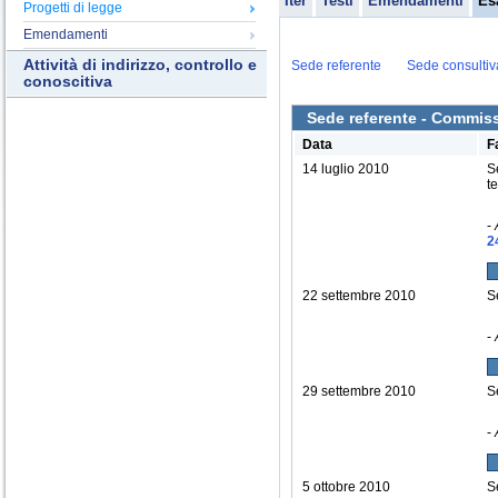
Iter
Testi
Emendamenti
Es
Progetti di legge
Emendamenti
Attività di indirizzo, controllo e
Sede referente
Sede consultiv
conoscitiva
Sede referente - Commiss
Data
F
14 luglio 2010
S
t
-
2
22 settembre 2010
S
-
29 settembre 2010
S
-
5 ottobre 2010
S