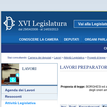
Vai alla Legisla
dal 29/04/2008 - al 14/03/2013
CONOSCERE LA CAMERA
DEPUTATI
ORGANI PARL
C
Stai consultando:
Camera dei deputati
>
Lavori
>
Attività Legislativa
>
Progetti di legge
>
LAVORI PREPARATORI
LAVORI
Proposta di legge:
BORGHESI ed altri
Agenda dei Lavori
degli oneri am
Resoconti
Attività Legislativa