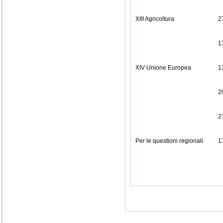
XIII Agricoltura
2
1
XIV Unione Europea
1
2
2
Per le questioni regionali
1