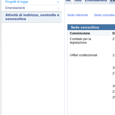
Iter
Testi
Emendamenti
Es
Progetti di legge
Emendamenti
Attività di indirizzo, controllo e
Sede referente
Sede consultiv
conoscitiva
Sede consultiva
Commissione
D
Comitato per la
2
legislazione
I Affari costituzionali
1
1
2
1
2
2