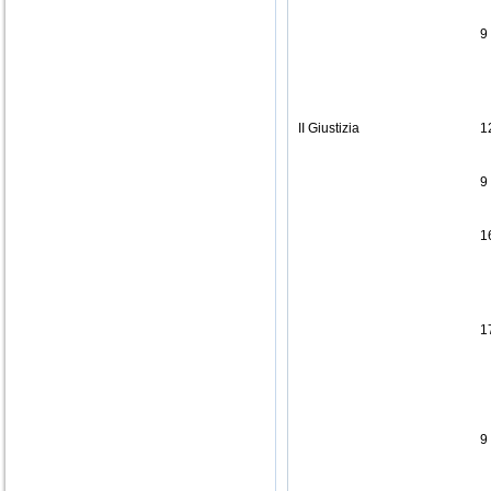
9
II Giustizia
1
9
1
1
9