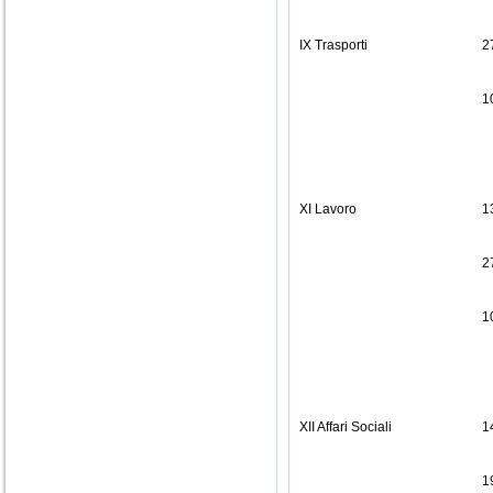
IX Trasporti
2
1
XI Lavoro
1
2
1
XII Affari Sociali
1
1