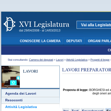
Vai alla Legisla
dal 29/04/2008 - al 14/03/2013
CONOSCERE LA CAMERA
DEPUTATI
ORGANI PARL
C
Stai consultando:
Camera dei deputati
>
Lavori
>
Attività Legislativa
>
Progetti di legge
>
LAVORI PREPARATORI
LAVORI
Proposta di legge:
BORGHESI ed altri
Agenda dei Lavori
degli oneri am
Resoconti
Attività Legislativa