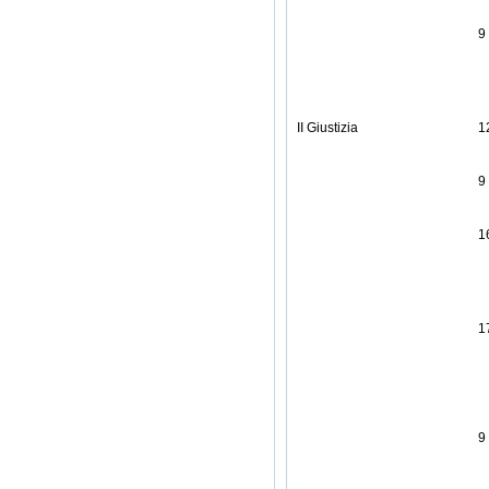
9
II Giustizia
1
9
1
1
9