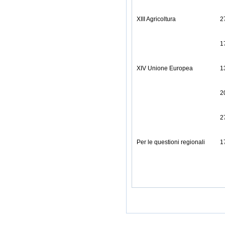
XIII Agricoltura
2
1
XIV Unione Europea
1
2
2
Per le questioni regionali
1