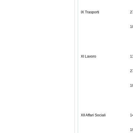
IX Trasporti
2
1
XI Lavoro
1
2
1
XII Affari Sociali
1
1