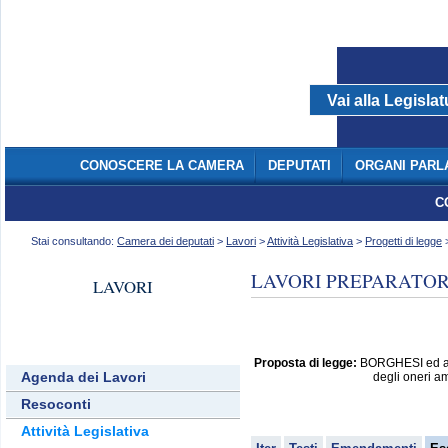
Vai alla Legisla
dal 29/04/2008 - al 14/03/2013
CONOSCERE LA CAMERA
DEPUTATI
ORGANI PARL
C
Stai consultando:
Camera dei deputati
>
Lavori
>
Attività Legislativa
>
Progetti di legge
>
LAVORI PREPARATORI
LAVORI
Proposta di legge:
BORGHESI ed altri
Agenda dei Lavori
degli oneri am
Resoconti
Attività Legislativa