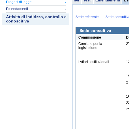
Iter
Testi
Emendamenti
Es
Progetti di legge
Emendamenti
Attività di indirizzo, controllo e
Sede referente
Sede consultiv
conoscitiva
Sede consultiva
Commissione
D
Comitato per la
2
legislazione
I Affari costituzionali
1
1
2
1
2
2