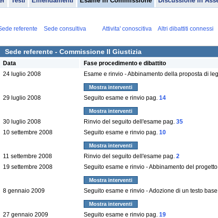
er
Testi
Emendamenti
Esame in Commissione
Discussione in Ass
Sede referente
Sede consultiva
Attivita' conoscitiva
Altri dibattiti connessi
Sede referente - Commissione II Giustizia
Data
Fase procedimento e dibattito
24 luglio 2008
Esame e rinvio - Abbinamento della proposta di l
Mostra interventi
29 luglio 2008
Seguito esame e rinvio pag.
14
Mostra interventi
30 luglio 2008
Rinvio del seguito dell'esame pag.
35
10 settembre 2008
Seguito esame e rinvio pag.
10
Mostra interventi
11 settembre 2008
Rinvio del seguito dell'esame pag.
2
19 settembre 2008
Seguito esame e rinvio - Abbinamento del progetto
Mostra interventi
8 gennaio 2009
Seguito esame e rinvio - Adozione di un testo bas
Mostra interventi
27 gennaio 2009
Seguito esame e rinvio pag.
19