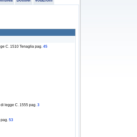
emblea
Dossier
Votazioni
egge C. 1510 Tenaglia pag.
45
 di legge C. 1555 pag.
3
e pag.
53