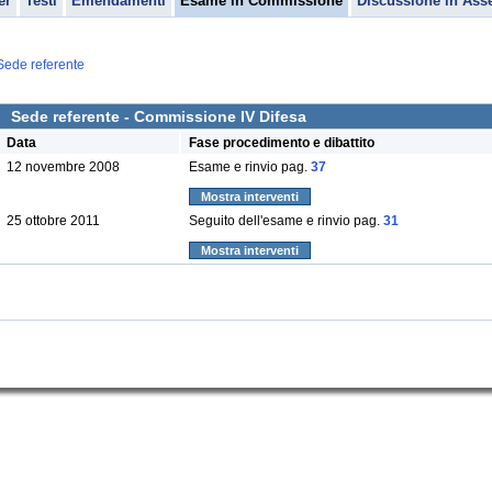
er
Testi
Emendamenti
Esame in Commissione
Discussione in Ass
Sede referente
Sede referente - Commissione IV Difesa
Data
Fase procedimento e dibattito
12 novembre 2008
Esame e rinvio pag.
37
Mostra interventi
25 ottobre 2011
Seguito dell'esame e rinvio pag.
31
Mostra interventi