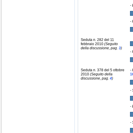
-
-
Seduta n. 282 del 11
febbraio 2010
(Seguito
della discussione, pag.
3
)
-
Seduta n. 378 del 5 ottobre
-
2010
(Seguito della
1
discussione, pag.
4
)
-
-
-