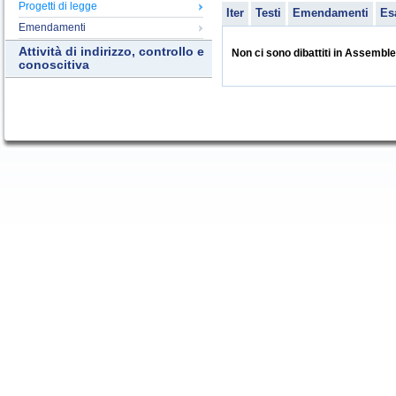
Progetti di legge
Iter
Testi
Emendamenti
Es
Emendamenti
Attività di indirizzo, controllo e
Non ci sono dibattiti in Assemble
conoscitiva