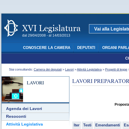
Vai alla Legisla
dal 29/04/2008 - al 14/03/2013
CONOSCERE LA CAMERA
DEPUTATI
ORGANI PARL
C
Stai consultando:
Camera dei deputati
>
Lavori
>
Attività Legislativa
>
Progetti di legge
>
LAVORI PREPARATORI
LAVORI
Proposta
Agenda dei Lavori
Resoconti
Attività Legislativa
Iter
Testi
Emendamenti
Es